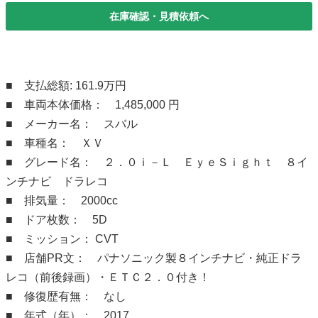
在庫確認・見積依頼へ
■ 支払総額: 161.9万円
■ 車両本体価格： 1,485,000 円
■ メーカー名： スバル
■ 車種名： ＸＶ
■ グレード名： ２．０ｉ－Ｌ ＥｙｅＳｉｇｈｔ ８イ
ンチナビ ドラレコ
■ 排気量： 2000cc
■ ドア枚数： 5D
■ ミッション： CVT
■ 店舗PR文： パナソニック製８インチナビ・純正ドラ
レコ（前後録画）・ＥＴＣ２．０付き！
■ 修復歴有無： なし
■ 年式（年）： 2017