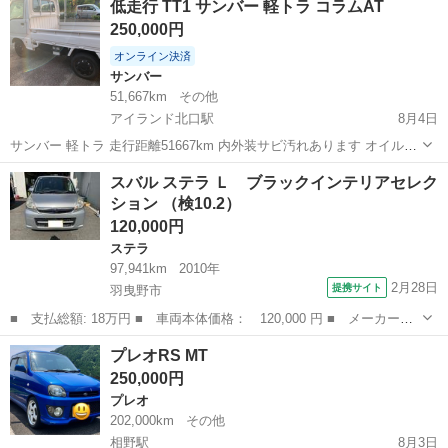
低走行 TT1 サンバー 軽トラ コラムAT
250,000円
オンライン決済
サンバー
51,667km
その他
アイランド北口駅
8月4日
サンバー 軽トラ 走行距離51667km 内外装サビ汚れあります オイル滲
みあり 機関自体は好調です 現状渡し ディーラー点検したため、不具
兵庫
神戸市
アイランド北口駅
サンバー
スバル ステラ Ｌ ブラックインテリアセレク
合箇所他にありません。 現在車検切れの為、追加料金で車検付きでお
ション （検10.2）
渡しします NCNR
120,000円
ステラ
97,941km
2010年
2月28日
提携サイト
羽曳野市
■ 支払総額: 18万円 ■ 車両本体価格： 120,000 円 ■ メーカー
名： スバル ■ 車種名： ステラ ■ グレード名： Ｌ ブラック
大阪
羽曳野市
ステラ
プレオRS MT
インテリアセレクション ■ 排気量： 660cc ■ ドア枚数： 5D ■
250,000円
ミ...
プレオ
202,000km
その他
相野駅
8月3日