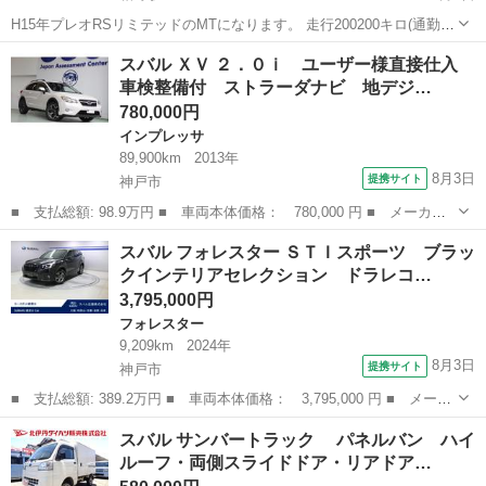
H15年プレオRSリミテッドのMTになります。 走行200200キロ(通勤に
使っているので伸びます) アイドリング時のクーラーの効きが悪いで
兵庫
加東市
相野駅
プレオ
スバル ＸＶ ２．０ｉ ユーザー様直接仕入
す。走り出せば良く効いています。 今の所クーラー以外は調子良く走
車検整備付 ストラーダナビ 地デジ…
ってます。 興味のあ...
780,000円
インプレッサ
89,900km
2013年
8月3日
提携サイト
神戸市
■ 支払総額: 98.9万円 ■ 車両本体価格： 780,000 円 ■ メーカー
名： スバル ■ 車種名： ＸＶ ■ グレード名： ２．０ｉ ユー
兵庫
神戸市
インプレッサ
スバル フォレスター ＳＴＩスポーツ ブラッ
ザー様直接仕入 車検整備付 ストラーダナビ 地デジＴＶ Ｂカメ
クインテリアセレクション ドラレコ…
ラ ルーフレ...
3,795,000円
フォレスター
9,209km
2024年
8月3日
提携サイト
神戸市
■ 支払総額: 389.2万円 ■ 車両本体価格： 3,795,000 円 ■ メーカ
ー名： スバル ■ 車種名： フォレスター ■ グレード名： ＳＴ
兵庫
神戸市
フォレスター
スバル サンバートラック パネルバン ハイ
Ｉスポーツ ブラックインテリアセレクション ドラレコ ■ 排気
ルーフ・両側スライドドア・リアドア…
量： 1...