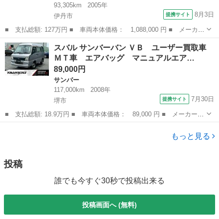
93,305km
2005年
8月3日
提携サイト
伊丹市
■ 支払総額: 127万円 ■ 車両本体価格： 1,088,000 円 ■ メーカー
名： スバル ■ 車種名： フォレスター ■ グレード名： クロス
兵庫
伊丹市
フォレスター
スバル サンバーバン ＶＢ ユーザー買取車
スポーツ２．０Ｔ 後期モデルターボ５ＭＴブラックレザーシートＳ
ＭＴ車 エアバッグ マニュアルエア…
ＴＩブース...
89,000円
サンバー
117,000km
2008年
7月30日
提携サイト
堺市
■ 支払総額: 18.9万円 ■ 車両本体価格： 89,000 円 ■ メーカー
名： スバル ■ 車種名： サンバーバン ■ グレード名： ＶＢ
大阪
堺市
サンバー
ユーザー買取車 ＭＴ車 エアバッグ マニュアルエアコン ＥＴ
もっと見る
Ｃ ベンチシート...
投稿
誰でも今すぐ30秒で投稿出来る
投稿画面へ (無料)