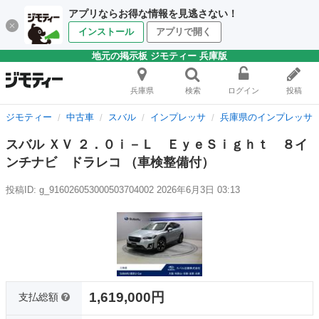
アプリならお得な情報を見逃さない！
インストール
アプリで開く
地元の掲示板 ジモティー 兵庫版
兵庫県
検索
ログイン
投稿
ジモティー
中古車
スバル
インプレッサ
兵庫県のインプレッサ
スバル ＸＶ ２．０ｉ－Ｌ ＥｙｅＳｉｇｈｔ ８イ
ンチナビ ドラレコ （車検整備付）
投稿ID: g_916026053000503704002
2026年6月3日 03:13
1,619,000円
支払総額