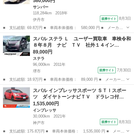
580,000円
サンバー
118,284km
2018年
8月3日
提携サイト
伊丹市
■ 支払総額: 69.8万円 ■ 車両本体価格： 580,000 円 ■ メーカー
名： スバル ■ 車種名： サンバートラック ■ グレード名：
兵庫
伊丹市
サンバー
スバル ステラ Ｌ ユーザー買取車 車検令和
パネルバン ハイルーフ・両側スライドドア・リアドアハネアゲ式
８年８月 ナビ ＴＶ 社外１４イン…
扉・タイミング...
89,000円
ステラ
96,000km
2011年
7月30日
提携サイト
堺市
■ 支払総額: 18.9万円 ■ 車両本体価格： 89,000 円 ■ メーカー
名： スバル ■ 車種名： ステラ ■ グレード名： Ｌ ユーザー
大阪
堺市
ステラ
スバル インプレッサスポーツ ＳＴＩスポー
買取車 車検令和８年８月 ナビ ＴＶ 社外１４インチアルミホイ
ツ ダイヤトーンナビＴＶ ドラレコ付…
ール オートエ...
1,535,000円
インプレッサ
30,000km
2021年
8月3日
提携サイト
神戸市
■ 支払総額: 175.8万円 ■ 車両本体価格： 1,535,000 円 ■ メーカ