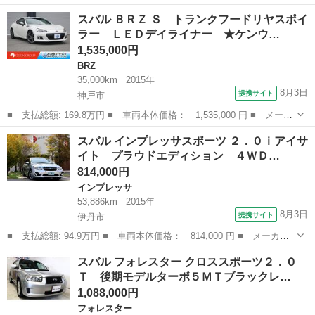
ー名： スバル ■ 車種名： インプレッサスポーツ ■ グレード
兵庫
神戸市
インプレッサ
スバル ＢＲＺ Ｓ トランクフードリヤスポイ
名： ＳＴＩスポーツ ダイヤトーンナビＴＶ ドラレコ付 アイサ
ラー ＬＥＤデイライナー ★ケンウ…
イト ★オ...
1,535,000円
BRZ
35,000km
2015年
8月3日
提携サイト
神戸市
■ 支払総額: 169.8万円 ■ 車両本体価格： 1,535,000 円 ■ メーカ
ー名： スバル ■ 車種名： ＢＲＺ ■ グレード名： Ｓ トラン
兵庫
神戸市
BRZ
スバル インプレッサスポーツ ２．０ｉアイサ
クフードリヤスポイラー ＬＥＤデイライナー ★ケンウッドＣＤオ
イト プラウドエディション ４ＷＤ…
ーディオ...
814,000円
インプレッサ
53,886km
2015年
8月3日
提携サイト
伊丹市
■ 支払総額: 94.9万円 ■ 車両本体価格： 814,000 円 ■ メーカー
名： スバル ■ 車種名： インプレッサスポーツ ■ グレード
兵庫
伊丹市
インプレッサ
スバル フォレスター クロススポーツ２．０
名： ２．０ｉアイサイト プラウドエディション ４ＷＤ メモリ
Ｔ 後期モデルターボ５ＭＴブラックレ…
ーナビ／フルセグ...
1,088,000円
フォレスター