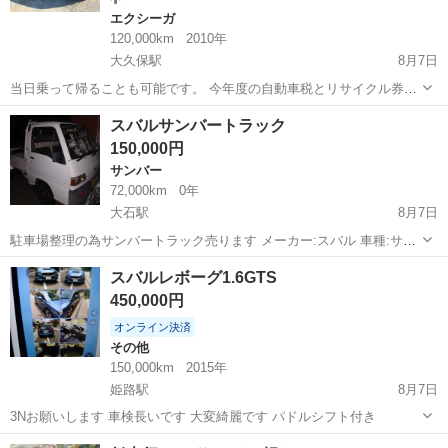
エクシーガ
120,000km
2010年
大久保駅
8月7日
当日乗って帰ることも可能です。 今年度の自動車税とリサイクル券も
含んだ金額です。（名変預り金5万円別途） 現車確認が早い方からの
兵庫
神戸市
大久保駅
エクシーガ
車両
スバルサンバートラック
ご案内となります。 🟢で「カーセコンド」と検索いただければ詳細画
150,000円
像もお送り可能でござい...
サンバー
72,000km
0年
大石駅
8月7日
駐車場整理の為サンバートラック売ります メーカー:スバル 車種:サン
バートラック 型式:KS3 ミッション:５MT 走行距離:7万２千km 車検
兵庫
神戸市
大石駅
サンバー
スバルレボーグ1.6GTS
残:無し エアコン:無し パワステ:無し 不具合ヵ所: •右ポジション灯破
450,000円
損 •...
オンライン決済
その他
150,000km
2015年
姫路駅
8月7日
3Nお願いします 車検長いです 大変綺麗です パドルシフト付き
兵庫
姫路市
姫路駅
その他