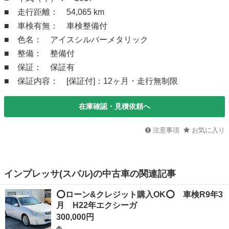
■ 走行距離： 54,065 km
■ 車検有無： 車検整備付
■ 色名： アイスシルバーメタリック
■ 整備： 整備付
■ 保証： 保証有
■ 保証内容： [保証付]：12ヶ月・走行無制限
在庫確認・見積依頼へ
注意事項
お気に入り
インプレッサ(スバル)の中古車の関連記事
⭕️ローン&クレジット購入OK⭕️ 車検R9年3
月 H22年エクシーガ
300,000円