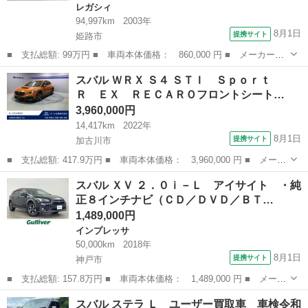
レガシィ
94,997km
2003年
8月1日
提携サイト
姫路市
■ 支払総額: 99万円 ■ 車両本体価格： 860,000 円 ■ メーカー
名： スバル ■ 車種名： レガシィツーリングワゴン ■ グレード
兵庫
姫路市
レガシィ
スバル ＷＲＸ Ｓ４ ＳＴＩ Ｓｐｏｒｔ
名： ２．０ＧＴスペックＢ ／５ＭＴ／禁煙車／タイミングベルト
Ｒ ＥＸ ＲＥＣＡＲＯフロントシート…
交換済み／ＭＩＤ...
3,960,000円
14,417km
2022年
8月1日
提携サイト
加古川市
■ 支払総額: 417.9万円 ■ 車両本体価格： 3,960,000 円 ■ メーカ
ー名： スバル ■ 車種名： ＷＲＸ Ｓ４ ■ グレード名： ＳＴ
兵庫
加古川市
スバル
スバル ＸＶ ２．０ｉ－Ｌ アイサイト ・純
Ｉ Ｓｐｏｒｔ Ｒ ＥＸ ＲＥＣＡＲＯフロントシート ■ 排気
正８インチナビ（ＣＤ／ＤＶＤ／ＢＴ…
量： 2...
1,489,000円
インプレッサ
50,000km
2018年
8月1日
提携サイト
神戸市
■ 支払総額: 157.8万円 ■ 車両本体価格： 1,489,000 円 ■ メーカ
ー名： スバル ■ 車種名： ＸＶ ■ グレード名： ２．０ｉ－
兵庫
神戸市
インプレッサ
スバル ステラ Ｌ ユーザー買取車 車検令和
Ｌ アイサイト ・純正８インチナビ（ＣＤ／ＤＶＤ／ＢＴ／ＴＶ／