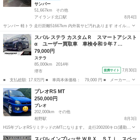
サンバー
51,667km
その他
アイランド北口駅
8月4日
サンバー 軽トラ 走行距離51667km 内外装サビ汚れあります オイル滲
みあり 機関自体は好調です 現状渡し ディーラー点検したため、不具
兵庫
神戸市
アイランド北口駅
サンバー
スバル ステラ カスタムＲ スマートアシスト
合箇所他にありません。 現在車検切れの為、追加料金で車検付きでお
α ユーザー買取車 車検令和９年７…
渡しします NCNR
79,000円
ステラ
85,000km
2014年
7月30日
提携サイト
堺市
■ 支払総額: 17.9万円 ■ 車両本体価格： 79,000 円 ■ メーカー
名： スバル ■ 車種名： ステラ ■ グレード名： カスタムＲ
大阪
堺市
ステラ
プレオRS MT
スマートアシストα ユーザー買取車 車検令和９年７月 ナビ 純正
250,000円
１５インチア...
プレオ
202,000km
その他
相野駅
8月3日
H15年プレオRSリミテッドのMTになります。 走行200200キロ(通勤に
使っているので伸びます) アイドリング時のクーラーの効きが悪いで
兵庫
加東市
相野駅
プレオ
スバル インプレッサ ＷＲＸ ＳＴｉ スペッ
す。走り出せば良く効いています。 今の所クーラー以外は調子良く走