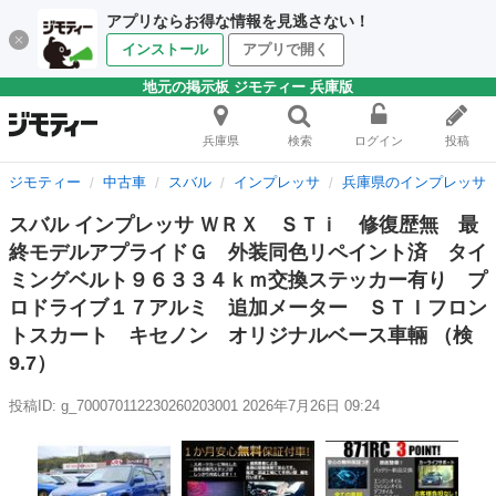
アプリならお得な情報を見逃さない！
インストール
アプリで開く
地元の掲示板 ジモティー 兵庫版
兵庫県
検索
ログイン
投稿
ジモティー
中古車
スバル
インプレッサ
兵庫県のインプレッサ
スバル インプレッサ ＷＲＸ ＳＴｉ 修復歴無 最
終モデルアプライドＧ 外装同色リペイント済 タイ
ミングベルト９６３３４ｋｍ交換ステッカー有り プ
ロドライブ１７アルミ 追加メーター ＳＴＩフロン
トスカート キセノン オリジナルベース車輛 （検
9.7）
投稿ID: g_700070112230260203001
2026年7月26日 09:24