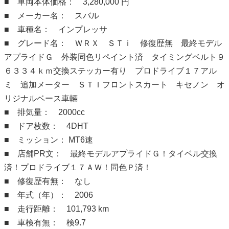
■ 車両本体価格： 3,280,000 円
■ メーカー名： スバル
■ 車種名： インプレッサ
■ グレード名： ＷＲＸ ＳＴｉ 修復歴無 最終モデル
アプライドＧ 外装同色リペイント済 タイミングベルト９
６３３４ｋｍ交換ステッカー有り プロドライブ１７アル
ミ 追加メーター ＳＴＩフロントスカート キセノン オ
リジナルベース車輛
■ 排気量： 2000cc
■ ドア枚数： 4DHT
■ ミッション： MT6速
■ 店舗PR文： 最終モデルアプライドＧ！タイベル交換
済！プロドライブ１７ＡＷ！同色Ｐ済！
■ 修復歴有無： なし
■ 年式（年）： 2006
■ 走行距離： 101,793 km
■ 車検有無： 検9.7