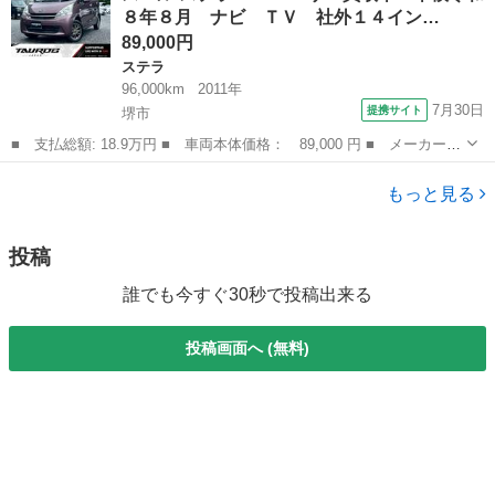
８年８月 ナビ ＴＶ 社外１４イン…
ＵＳＢ）・...
89,000円
ステラ
96,000km
2011年
7月30日
提携サイト
堺市
■ 支払総額: 18.9万円 ■ 車両本体価格： 89,000 円 ■ メーカー
名： スバル ■ 車種名： ステラ ■ グレード名： Ｌ ユーザー
大阪
堺市
ステラ
買取車 車検令和８年８月 ナビ ＴＶ 社外１４インチアルミホイ
もっと見る
ール オートエ...
投稿
誰でも今すぐ30秒で投稿出来る
投稿画面へ (無料)