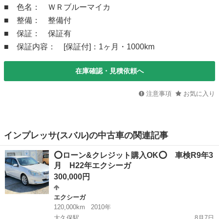
■ 色名： ＷＲブルーマイカ
■ 整備： 整備付
■ 保証： 保証有
■ 保証内容： [保証付]：1ヶ月・1000km
在庫確認・見積依頼へ
注意事項
お気に入り
インプレッサ(スバル)の中古車の関連記事
⭕️ローン&クレジット購入OK⭕️ 車検R9年3
月 H22年エクシーガ
300,000円
エクシーガ
120,000km
2010年
大久保駅
8月7日