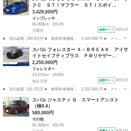
クＣ ＳＴＩマフラー ＳＴＩスポイ…
ってます。 興味のあ...
3,429,000円
インプレッサ
65,000km
2012年
8月1日
提携サイト
川西市
■ 支払総額: 349.9万円 ■ 車両本体価格： 3,429,000 円 ■ メーカ
ー名： スバル ■ 車種名： インプレッサ ■ グレード名： ＷＲ
兵庫
川西市
インプレッサ
スバル フォレスター Ｘ－ＢＲＥＡＫ アイサ
Ｘ ＳＴｉ スペックＣ ＳＴＩマフラー ＳＴＩスポイラー 純正
イトセイフティプラス ＰＷリヤゲー…
１８イン...
2,255,000円
フォレスター
33,971km
2019年
8月1日
提携サイト
加古川市
■ 支払総額: 241.9万円 ■ 車両本体価格： 2,255,000 円 ■ メーカ
ー名： スバル ■ 車種名： フォレスター ■ グレード名： Ｘ－
兵庫
加古川市
フォレスター
スバル ジャスティ Ｇ スマートアシスト
ＢＲＥＡＫ アイサイトセイフティプラス ＰＷリヤゲート ■ 排気
（検9.4）
量： ...
580,000円
その他
56,000km
2017年
8月1日
提携サイト