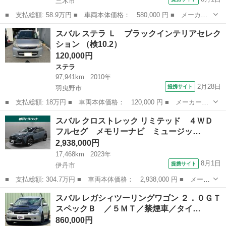
三木市
■ 支払総額: 58.9万円 ■ 車両本体価格： 580,000 円 ■ メーカー
名： スバル ■ 車種名： ジャスティ ■ グレード名： Ｇ スマ
兵庫
三木市
その他
スバル ステラ Ｌ ブラックインテリアセレク
ートアシスト ■ 排気量： 1000cc ■ ドア枚数： 5D ■ ミッシ...
ション （検10.2）
120,000円
ステラ
97,941km
2010年
2月28日
提携サイト
羽曳野市
■ 支払総額: 18万円 ■ 車両本体価格： 120,000 円 ■ メーカー
名： スバル ■ 車種名： ステラ ■ グレード名： Ｌ ブラック
大阪
羽曳野市
ステラ
スバル クロストレック リミテッド ４ＷＤ
インテリアセレクション ■ 排気量： 660cc ■ ドア枚数： 5D ■
フルセグ メモリーナビ ミュージッ…
ミ...
2,938,000円
17,468km
2023年
8月1日
提携サイト
伊丹市
■ 支払総額: 304.7万円 ■ 車両本体価格： 2,938,000 円 ■ メーカ
ー名： スバル ■ 車種名： クロストレック ■ グレード名： リ
兵庫
伊丹市
スバル
スバル レガシィツーリングワゴン ２．０ＧＴ
ミテッド ４ＷＤ フルセグ メモリーナビ ミュージックプレイヤ
スペックＢ ／５ＭＴ／禁煙車／タイ…
ー接続可...
860,000円