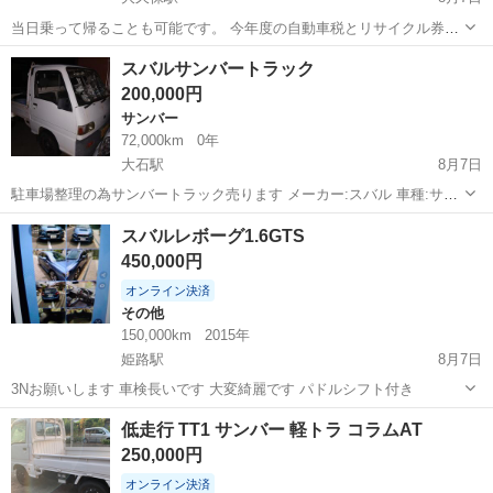
当日乗って帰ることも可能です。 今年度の自動車税とリサイクル券も
含んだ金額です。（名変預り金5万円別途） 現車確認が早い方からの
兵庫
神戸市
大久保駅
エクシーガ
車両
スバルサンバートラック
ご案内となります。 🟢で「カーセコンド」と検索いただければ詳細画
200,000円
像もお送り可能でござい...
サンバー
72,000km
0年
大石駅
8月7日
駐車場整理の為サンバートラック売ります メーカー:スバル 車種:サン
バートラック 型式:KS3 ミッション:５MT 走行距離:7万２千km 車検
兵庫
神戸市
大石駅
サンバー
スバルレボーグ1.6GTS
残:無し エアコン:無し パワステ:無し 不具合ヵ所: •右ポジション灯破
450,000円
損 •...
オンライン決済
その他
150,000km
2015年
姫路駅
8月7日
3Nお願いします 車検長いです 大変綺麗です パドルシフト付き
兵庫
姫路市
姫路駅
その他
低走行 TT1 サンバー 軽トラ コラムAT
250,000円
オンライン決済