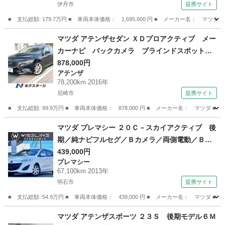
伊丹市
提携サイト
スラ （検10.8）
■ 支払総額: 179.7万円 ■ 車両本体価格： 1,695,000 円 ■ メーカー名
兵庫
伊丹市
その他
マツダ アテンザセダン ＸＤプロアクティブ メー
カーナビ バックカメラ ブラインドスポットモ
ニター ヘッドアップディスプレイ レーダーク
878,000円
アテンザ
ルーズコントロール ステアリングスイッチ ス
78,200km 2016年
マートキー ＬＥＤヘッドライト ＥＴＣ （検9.
尼崎市
提携サイト
2）
■ 支払総額: 99.9万円 ■ 車両本体価格： 878,000 円 ■ メーカー名： マ
兵庫
尼崎市
アテンザ
マツダ プレマシー ２０Ｃ－スカイアクティブ 後
期／純ナビフルセグ／Ｂカメラ／両側電動／ＢＴ
／Ｍサーバ／ＣＤ／ＤＶＤ／ＨＩＤ／スマートキ
439,000円
プレマシー
ー／ｉ－ｓｔｏｐ／ＵＳＢ／ＥＴＣ／ＶＤＣ／ス
67,100km 2013年
テリモ／オートＡＣ／ウォークスルー／ＶＤＣ／
明石市
提携サイト
ステリモ／禁煙 （車検整備付）
■ 支払総額: 54.9万円 ■ 車両本体価格： 439,000 円 ■ メーカー名： マ
兵庫
明石市
プレマシー
マツダ アテンザスポーツ ２３Ｓ 後期モデル６Ｍ