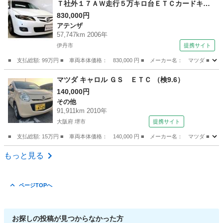
Ｔ社外１７ＡＷ走行５万キロ台ＥＴＣカードキー
ＨＩＤＢカメラＢＯＳＥ （検9.3）
830,000円
アテンザ
57,747km 2006年
伊丹市
提携サイト
■ 支払総額: 99万円 ■ 車両本体価格： 830,000 円 ■ メーカー名： マツ
兵庫
伊丹市
アテンザ
マツダ キャロル ＧＳ ＥＴＣ （検9.6）
140,000円
その他
91,911km 2010年
大阪府 堺市
提携サイト
■ 支払総額: 15万円 ■ 車両本体価格： 140,000 円 ■ メーカー名： マツダ ■ 
大阪
堺市
その他
もっと見る
ページTOPへ
お探しの投稿が見つからなかった方