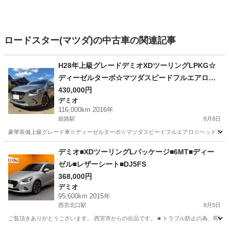
ロードスター(マツダ)の中古車の関連記事
H28年上級グレードデミオXDツーリングLPKG☆
ディーゼルターボ☆マツダスピードフルエアロ☆
レザーシート☆クルコン☆ドラレコ☆車検9年3月
430,000円
デミオ
迄！フルセグTV☆バックカメラ☆シートヒーター
116,000km 2016年
姫路駅
8月8日
豪華装備上級グレード車☆ディーゼルターボ☆マツダスピードフルエアロ☆ヘッドアップディ
兵庫
姫路市
姫路駅
デミオ
デミオ■XDツーリングLパッケージ■6MT■ディー
ゼル■レザーシート■DJ5FS
368,000円
デミオ
95,600km 2015年
西宮北口駅
8月5日
ご覧頂きありがとうございます。 西宮市からの出品です。 ■ トラブル防止の為、即購