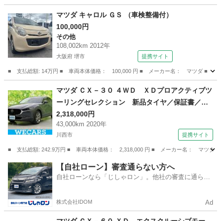
兵庫
神戸市
CX-5
マツダ キャロル ＧＳ （車検整備付）
100,000円
その他
108,002km 2012年
大阪府 堺市
提携サイト
■ 支払総額: 14万円 ■ 車両本体価格： 100,000 円 ■ メーカー名： マツダ ■ 
大阪
堺市
その他
マツダ ＣＸ－３０ ４ＷＤ ＸＤプロアクティブツ
ーリングセレクション 新品タイヤ／保証書／純
正 ＳＤナビ／衝突安全装置／シートヒーター／
2,318,000円
43,000km 2020年
車線逸脱防止支援システム／電動バックドア／ヘ
川西市
提携サイト
ッドランプ ＬＥＤ／Ｂｌｕｅｔｏｏｔｈ接続／
ＥＴＣ／ＥＢＤ付ＡＢＳ／横滑り防止装置 （検9.
■ 支払総額: 242.9万円 ■ 車両本体価格： 2,318,000 円 ■ メーカー名
9）
兵庫
川西市
マツダ
【自社ローン】審査通らない方へ
自社ローンなら「じしゃロン」。他社の審査に通らな
かった方も
株式会社IDOM
Ad