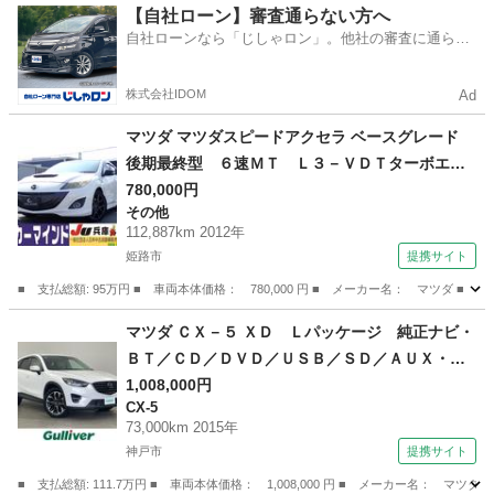
兵庫
西宮市
西宮北口駅
デミオ
【自社ローン】審査通らない方へ
自社ローンなら「じしゃロン」。他社の審査に通らな
かった方も
株式会社IDOM
Ad
マツダ マツダスピードアクセラ ベースグレード
後期最終型 ６速ＭＴ Ｌ３－ＶＤＴターボエン
ジン ２６４ＰＳ スマートキー２本 カロッツ
780,000円
その他
ェリアＣＤ ＭＤ ＥＴＣ ハーフレザーシー
112,887km 2012年
ト 運転席パワーシート 純正１８インチアル
姫路市
提携サイト
ミ 大型リアウイング （車検整備付）
■ 支払総額: 95万円 ■ 車両本体価格： 780,000 円 ■ メーカー名： マツ
兵庫
姫路市
その他
マツダ ＣＸ－５ ＸＤ Ｌパッケージ 純正ナビ・
ＢＴ／ＣＤ／ＤＶＤ／ＵＳＢ／ＳＤ／ＡＵＸ・バ
ックカメラ・スマートブレーキサポート・スマー
1,008,000円
CX-5
トシティブレーキサポート・ＢＳＭ・レーンキー
73,000km 2015年
プアシスト・ドライバーアテンションアラート
神戸市
提携サイト
（車検整備付）
■ 支払総額: 111.7万円 ■ 車両本体価格： 1,008,000 円 ■ メーカー名