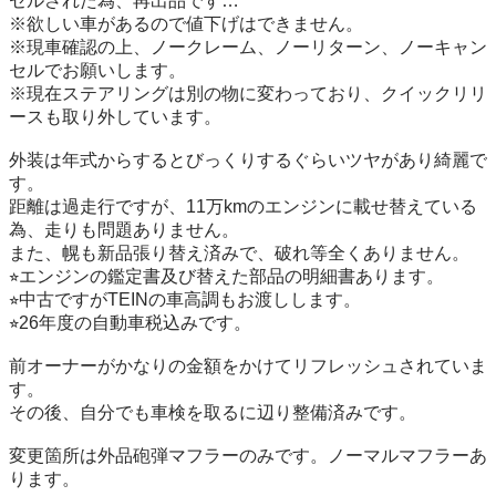
セルされた為、再出品です…

※欲しい車があるので値下げはできません。

※現車確認の上、ノークレーム、ノーリターン、ノーキャン
セルでお願いします。

※現在ステアリングは別の物に変わっており、クイックリリ
ースも取り外しています。

外装は年式からするとびっくりするぐらいツヤがあり綺麗で
す。

距離は過走行ですが、11万kmのエンジンに載せ替えている
為、走りも問題ありません。

また、幌も新品張り替え済みで、破れ等全くありません。

⭐︎エンジンの鑑定書及び替えた部品の明細書あります。

⭐︎中古ですがTEINの車高調もお渡しします。

⭐︎26年度の自動車税込みです。

前オーナーがかなりの金額をかけてリフレッシュされていま
す。

その後、自分でも車検を取るに辺り整備済みです。

変更箇所は外品砲弾マフラーのみです。ノーマルマフラーあ
ります。
