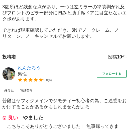
3箇所ほど残念な点があり、一つは左ミラーの塗装剥がれ及
びフロントのピラー部分に凹みと助手席ドアに目立たないエ
クボがあります。

できれば現車確認していただき、3Nでノークレーム、ノー
リターン、ノーキャンセルでお願いします。
投稿者
投稿
10
件
れんたろう
男性
フォローする
5.0
(
6
)
身分証
電話番号
普段はヤフオクメインでジモティー初心者の為、ご迷惑をお
かけすることがあるかもしれませんがよろ...
良い
やました
こちらこそありがとうございました！ 無事帰ってきま