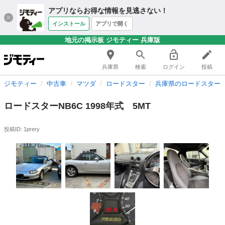
アプリならお得な情報を見逃さない！
インストール
アプリで開く
地元の掲示板 ジモティー 兵庫版
兵庫県
検索
ログイン
投稿
ジモティー
中古車
マツダ
ロードスター
兵庫県のロードスター
ロードスターNB6C 1998年式 5MT
投稿ID: 1prery