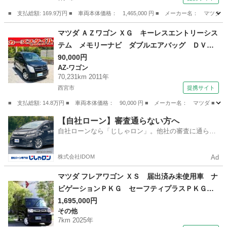
ｏｔｈオーディオ・ （車検整備付）
■ 支払総額: 169.9万円 ■ 車両本体価格： 1,465,000 円 ■ メーカー名
兵庫
神戸市
アテンザ
マツダ ＡＺワゴン ＸＧ キーレスエントリーシス
テム メモリーナビ ダブルエアバッグ ＤＶ
Ｄ ＰＳ ＡＣ ＡＢＳ付 運転席エアバック
90,000円
AZ-ワゴン
ベンチシート ナビ・ＴＶ パワーウインド ブ
70,231km 2011年
ルートゥースオーディオ ワンセグ （検10.5）
西宮市
提携サイト
■ 支払総額: 14.8万円 ■ 車両本体価格： 90,000 円 ■ メーカー名： マ
兵庫
西宮市
AZ-ワゴン
【自社ローン】審査通らない方へ
自社ローンなら「じしゃロン」。他社の審査に通らな
かった方も
株式会社IDOM
Ad
マツダ フレアワゴン ＸＳ 届出済み未使用車 ナ
ビゲーションＰＫＧ セーフティプラスＰＫＧ
純正９型ナビ／フルセグ アラウンドビュー Ｂ
1,695,000円
その他
／Ｓ／Ｆカメラ 全車速ＡＣＣ 衝突軽減ブレー
7km 2025年
キ レーンキーピング 障害物センサー 両側Ｐ