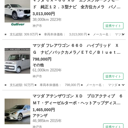
マツダ ＣＸ－６０ ＸＤ エクスクルーシブモー
ド 純正１２．３型ナビ 全方位カメラ パノラ
マルーフ ＢＳＭ ＢＯＳＥ スマートブレーキ
3,013,000円
38,000km 2023年
サポート レーダークルコン レーンキープ パ
神戸市
提携サイト
ワーバックドア ＥＴＣ ワイヤレス充電 パー
キングセンサー 前後ドラレコ （検10.1）
■ 支払総額: 309.9万円 ■ 車両本体価格： 3,013,000 円 ■ メーカー名
兵庫
神戸市
マツダ
マツダ フレアワゴン ６６０ ハイブリッド Ｘ
Ｇ ナビ／バックカメラ／ＥＴＣ／Ｂｌｕｅｔｏ
ｏｔｈ／ＤＶＤ／ＣＤ／ （車検整備付）
798,000円
その他
61,000km 2020年
神戸市
提携サイト
■ 支払総額: 92万円 ■ 車両本体価格： 798,000 円 ■ メーカー名： マツ
兵庫
神戸市
その他
マツダ アテンザワゴン ＸＤ プロアクティブ ６
ＭＴ・ディーゼルターボ・ヘットアップディスプ
レイ・レーダークルーズコントロール・レーンキ
1,465,000円
アテンザ
ーピング・ブラインドスポットモニター・ＨＩＤ
46,985km 2015年
オートライト・メーカーＳＤナビ・Ｂｌｕｅｔｏ
神戸市
提携サイト