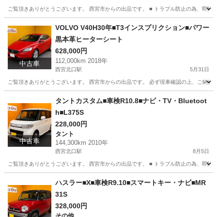
ご覧頂きありがとうございます。 西宮市からの出品です。 ■ トラブル防止の為、即購
兵庫
西宮市
西宮北口駅
ワゴンＲ
VOLVO V40H30年■T3インスプリクション■パワー
黒本革ヒーターシート
628,000円
112,000km 2018年
中古車
西宮北口駅
5月31日
ご覧頂きありがとうございます。 西宮市からの出品です。 必ず現車確認の上、ご納得し
兵庫
西宮市
西宮北口駅
ボルボ（Volvo）
VOLVO
タントカスタム■車検R10.8■ナビ・TV・Bluetoot
h■L375S
228,000円
タント
中古車
144,300km 2010年
西宮北口駅
8月5日
ご覧頂きありがとうございます。 西宮市からの出品です。 ■ トラブル防止の為、即購
兵庫
西宮市
西宮北口駅
タント
タントカスタム
ハスラー■X■車検R9.10■スマートキー・ナビ■MR
31S
328,000円
その他