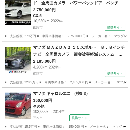
ド 全周囲カメラ パワーバックドア ベンチレ
ーション 前席＆後席シートヒータ ステアリン
2,750,000円
CX-5
グヒータ パワーシート シートメモリー 純正
16,530km 2022年
ナビ ＴＶ視聴可 ＴＶキャンセラー Ｂｌｕｅ
姫路市
提携サイト
ｔｏｏｔｈ ドラレコ ＥＴＣ （検9.2）
■ 支払総額: 279万円 ■ 車両本体価格： 2,750,000 円 ■ メーカー名： 
兵庫
姫路市
CX-5
マツダ ＭＡＺＤＡ２ １５スポルト ８．８インチ
ナビ 全周囲カメラ 衝突被害軽減システム レ
ーダークルーズ 禁煙車 コーナーセンサー ス
2,185,000円
4,200km 2024年
マートキー ＬＥＤヘッド ビルトインＥＴＣ
姫路市
提携サイト
純正１６インチアルミ オートハイビーム 車線
逸脱警報 （検9.11）
■ 支払総額: 229.9万円 ■ 車両本体価格： 2,185,000 円 ■ メーカー名
兵庫
姫路市
マツダ
マツダ キャロルエコ （検9.3）
150,000円
その他
102,000km 2014年
三木市
提携サイト
■ 支払総額: 15.9万円 ■ 車両本体価格： 150,000 円 ■ メーカー名： マツダ ■