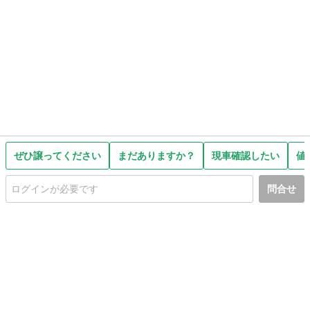
ぜひ譲ってください
まだありますか？
現車確認したい
値
問合せ
初めての方へ
利用規約
プライバシーポリシー
プライバシー・ステートメント
健全化に資する運用方針
お問い合わせ