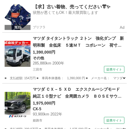
兵庫
三木市
その他
【求】古い着物、売ってください👘✨
状態が悪くてもOK！最大限買取します
プリフラ
Ad
マツダ タイタントラック ２トン 強化ダンプ 新
明和製 全低床 ５速ＭＴ コボレーン 荷寸３
１０－１５９－３２ 船型 ドカロクダンプ メ
1,390,000円
その他
ッキパーツ 左電格ミラー ４ナンバー ４ＨＧ
285,880km 2000年
１エンジン 地上高９７ｃｍ 荷台塗装 新明和
三田市
提携サイト
ダンプ ２トンダンプ 架装 ２ｔ ２Ｔ ２ト
■ 支払総額: 154万円 ■ 車両本体価格： 1,390,000 円 ■ メーカー名： 
ン車 ターボなし （なし）
兵庫
三田市
その他
マツダ ＣＸ－５ ＸＤ エクスクルーシブモード
純正１０型ナビ 全周囲カメラ ＢＯＳＥサウン
ド 衝突被害軽減システム レーダークルーズ
1,975,000円
CX-5
禁煙車 レザーシート 全席シートヒーター 前
93,900km 2022年
席シートエアコン ドラレコ コーナーセンサー
姫路市
提携サイト
（検9.9）