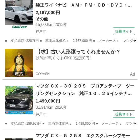
純正ワイドナビ ＡＭ・ＦＭ・ＣＤ・ＤＶＤ・フ
ルセグＴＶ・ＵＳＢ・Ｂｌｕｅｔｏｏｔｈ・Ｓ
2,167,000円
その他
Ｄ 純正ビルトインＥＴＣ パワーシート ＨＩ
15,000km 2013年
Ｄライト オートライト ハーフレザーシート
神戸市
提携サイト
純正エアロ ハイオク車 （車検整備付）
■ 支払総額: 228万円 ■ 車両本体価格： 2,167,000 円 ■ メーカー名： 
兵庫
神戸市
その他
【求】古い人形譲ってくれませんか？
状態が悪くてもOK🙆‍♀️査定0円‼️
COYASH
Ad
マツダ ＣＸ－３０ ２０Ｓ プロアクティブ ツー
リングセレクション 純正１０．２５インチナ
ビ・ｉ－ＡＣＴＩＶＳＥＮＳＥ・全方位モニタ
1,499,000円
81,914km 2020年
ー・フルセグ・ステアリングヒーター・シートヒ
神戸市
提携サイト
ーター・コーナーセンサー・パワーシート・パワ
ーバックゲート・レーダークルーズ・ＨＵＤ・Ｅ
■ 支払総額: 159.9万円 ■ 車両本体価格： 1,499,000 円 ■ メーカー名
ＴＣ （検9.6）
兵庫
神戸市
マツダ
マツダ ＣＸ－５ ２５Ｓ エクスクルーシブモー