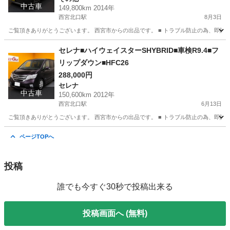
中古車
149,800km 2014年
西宮北口駅
8月3日
ご覧頂きありがとうございます。 西宮市からの出品です。 ■ トラブル防止の為、即購
兵庫
西宮市
西宮北口駅
その他
ハスラー
セレナ■ハイウェイスターSHYBRID■車検R9.4■フ
リップダウン■HFC26
288,000円
セレナ
中古車
150,600km 2012年
西宮北口駅
6月13日
ご覧頂きありがとうございます。 西宮市からの出品です。 ■ トラブル防止の為、即購
兵庫
西宮市
西宮北口駅
セレナ
ページTOPへ
投稿
誰でも今すぐ30秒で投稿出来る
投稿画面へ (無料)