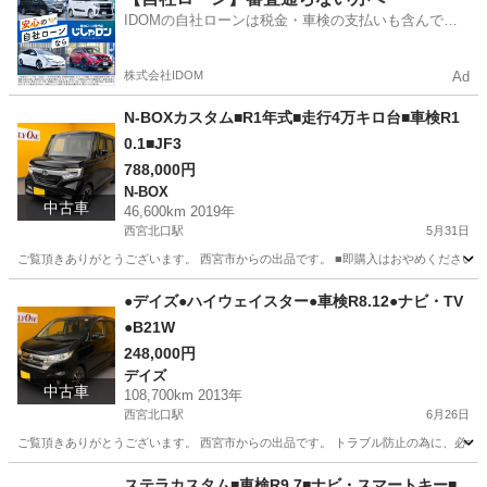
IDOMの自社ローンは税金・車検の支払いも含んでい
るので毎月の支払額は一定
株式会社IDOM
Ad
N-BOXカスタム■R1年式■走行4万キロ台■車検R1
0.1■JF3
788,000円
N-BOX
中古車
46,600km 2019年
西宮北口駅
5月31日
ご覧頂きありがとうございます。 西宮市からの出品です。 ■即購入はおやめください。
兵庫
西宮市
西宮北口駅
N-BOX
預かり金
●デイズ●ハイウェイスター●車検R8.12●ナビ・TV
●B21W
248,000円
デイズ
中古車
108,700km 2013年
西宮北口駅
6月26日
ご覧頂きありがとうございます。 西宮市からの出品です。 トラブル防止の為に、必ず現
兵庫
西宮市
西宮北口駅
デイズ
車両
ステラカスタム■車検R9.7■ナビ・スマートキー■