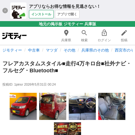
アプリならお得な情報を見逃さない！
インストール
アプリで開く
地元の掲示板 ジモティー 兵庫版
兵庫県
検索
ログイン
投稿
ジモティー
中古車
マツダ
その他
兵庫県のその他
西宮市のそ
フレアカスタムスタイル■走行4万キロ台■社外ナビ・
フルセグ・Bluetooth■
投稿ID: 1pinsr
2026年5月31日 00:24