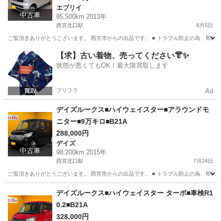
エブリイ
中古車
85,500km 2013年
西宮北口駅
8月5日
ご覧頂きありがとうございます。 西宮市からの出品です。 ■ トラブル防止の為、即購
兵庫
西宮市
西宮北口駅
エブリイ
【求】古い着物、売ってください👘✨
状態が悪くてもOK！最大限買取します
プリフラ
Ad
デイズルークス■ハイウェイスター■アラウンドモ
ニター■9万キロ■B21A
288,000円
デイズ
中古車
98,200km 2015年
西宮北口駅
7月24日
ご覧頂きありがとうございます。 西宮市からの出品です。 ■ トラブル防止の為、即購
兵庫
西宮市
西宮北口駅
デイズ
ハイウェイスター
デイズルークス■ハイウェイスター ターボ■車検R1
0.2■B21A
328,000円