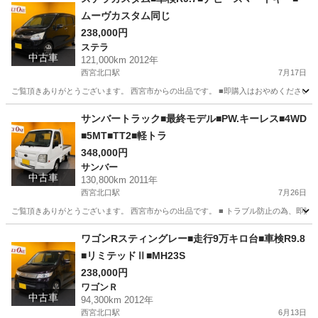
ムーヴカスタム同じ
238,000円
ステラ
中古車
121,000km 2012年
西宮北口駅
7月17日
ご覧頂きありがとうございます。 西宮市からの出品です。 ■即購入はおやめください。
兵庫
西宮市
西宮北口駅
ステラ
サンバートラック■最終モデル■PW.キーレス■4WD
■5MT■TT2■軽トラ
348,000円
サンバー
中古車
130,800km 2011年
西宮北口駅
7月26日
ご覧頂きありがとうございます。 西宮市からの出品です。 ■ トラブル防止の為、即購
兵庫
西宮市
西宮北口駅
サンバー
ワゴンRスティングレー■走行9万キロ台■車検R9.8
■リミテッドⅡ■MH23S
238,000円
ワゴンＲ
中古車
94,300km 2012年
西宮北口駅
6月13日