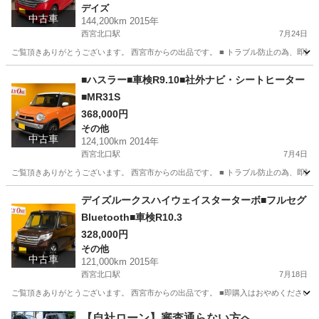
デイズ
中古車
144,200km 2015年
西宮北口駅
7月24日
ご覧頂きありがとうございます。 西宮市からの出品です。 ■ トラブル防止の為、即購
兵庫
西宮市
西宮北口駅
デイズ
ハイウェイスター
■ハスラー■車検R9.10■社外ナビ・シートヒーター
■MR31S
368,000円
その他
中古車
124,100km 2014年
西宮北口駅
7月4日
ご覧頂きありがとうございます。 西宮市からの出品です。 ■ トラブル防止の為、即購
兵庫
西宮市
西宮北口駅
その他
ハスラー
デイズルークスハイウェイスターターボ■フルセグ
Bluetooth■車検R10.3
328,000円
その他
中古車
121,000km 2015年
西宮北口駅
7月18日
ご覧頂きありがとうございます。 西宮市からの出品です。 ■即購入はおやめください。
兵庫
西宮市
西宮北口駅
その他
【自社ローン】審査通らない方へ