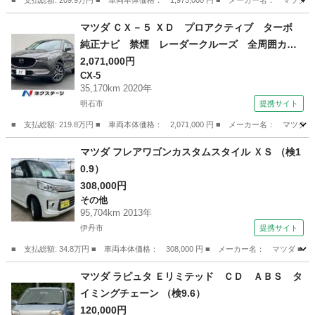
■ 支払総額: 209.9万円 ■ 車両本体価格： 1,975,000 円 ■ メーカー名
兵庫
姫路市
CX-5
マツダ ＣＸ－５ ＸＤ プロアクティブ ターボ
純正ナビ 禁煙 レーダークルーズ 全周囲カメ
ラ ＢＯＳＥサウンド 誤発進抑制機能 ブライ
2,071,000円
CX-5
ンドスポット 車線逸脱警報 ＥＴＣ Ｂｌｕｅ
35,170km 2020年
ｔｏｏｔｈ再生 ヘッドアップディスプレイ シ
明石市
提携サイト
ートヒーター （検9.10）
■ 支払総額: 219.8万円 ■ 車両本体価格： 2,071,000 円 ■ メーカー名
兵庫
明石市
CX-5
マツダ フレアワゴンカスタムスタイル ＸＳ （検1
0.9）
308,000円
その他
95,704km 2013年
伊丹市
提携サイト
■ 支払総額: 34.8万円 ■ 車両本体価格： 308,000 円 ■ メーカー名： マツダ 
兵庫
伊丹市
その他
マツダ ラピュタ Ｅリミテッド ＣＤ ＡＢＳ タ
イミングチェーン （検9.6）
120,000円