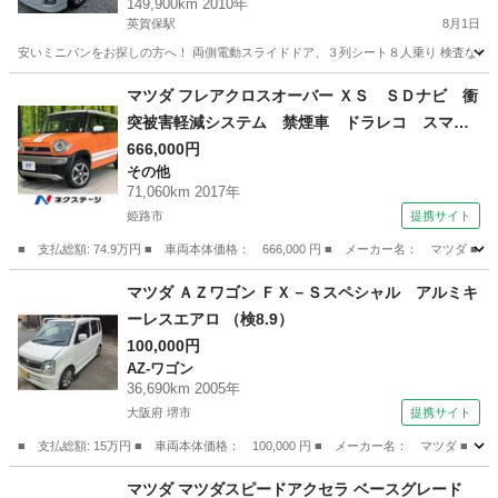
149,900km 2010年
英賀保駅
8月1日
安いミニバンをお探しの方へ！ 両側電動スライドドア、３列シート８人乗り 検査なし、一時抹消渡
兵庫
姫路市
英賀保駅
その他
マツダ フレアクロスオーバー ＸＳ ＳＤナビ 衝
突被害軽減システム 禁煙車 ドラレコ スマー
トキー ＨＩＤヘッド ビルトインＥＴＣ 純正
666,000円
その他
１５インチアルミ 車線逸脱警報 オートライ
71,060km 2017年
ト オートエアコン Ｂｌｕｅｔｏｏｔｈ Ｃ
姫路市
提携サイト
Ｄ ＤＶＤ再生 （検10.3）
■ 支払総額: 74.9万円 ■ 車両本体価格： 666,000 円 ■ メーカー名： マ
兵庫
姫路市
その他
マツダ ＡＺワゴン ＦＸ－Ｓスペシャル アルミキ
ーレスエアロ （検8.9）
100,000円
AZ-ワゴン
36,690km 2005年
大阪府 堺市
提携サイト
■ 支払総額: 15万円 ■ 車両本体価格： 100,000 円 ■ メーカー名： マツダ 
大阪
堺市
AZ-ワゴン
マツダ マツダスピードアクセラ ベースグレード