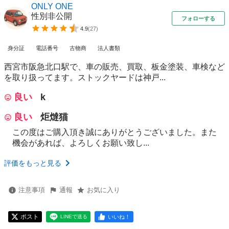
ONLY ONE
性別非公開
フォローする
4.9
(
27
)
身分証
電話番号
古物商
法人書類
西宮市阪急北口駅で、車の販売、買取、板金塗装、車検など
を取り扱ってます。ストックヤードは神戸...
良い
k
良い
炬燵猫
この度はご購入頂き誠にありがとうございました。また
機会があれば、よろしくお願い致し...
評価をもっと見る
注意事項
通報
お気に入り
ポスト
いいね！
LINEで送る