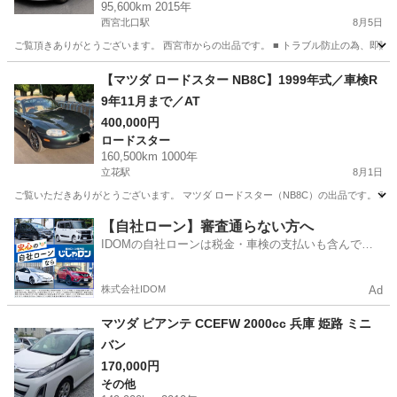
95,600km 2015年
西宮北口駅
8月5日
ご覧頂きありがとうございます。 西宮市からの出品です。 ■ トラブル防止の為、即購
兵庫
西宮市
西宮北口駅
デミオ
【マツダ ロードスター NB8C】1999年式／車検R
9年11月まで／AT
400,000円
ロードスター
160,500km 1000年
立花駅
8月1日
ご覧いただきありがとうございます。 マツダ ロードスター（NB8C）の出品です。 車両整
兵庫
尼崎市
立花駅
ロードスター
【自社ローン】審査通らない方へ
IDOMの自社ローンは税金・車検の支払いも含んでい
るので毎月の支払額は一定
株式会社IDOM
Ad
マツダ ビアンテ CCEFW 2000cc 兵庫 姫路 ミニ
バン
170,000円
その他