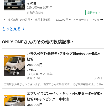
その他
115,000km 2004年
京都府 京都市
提携サイト
■ 支払総額: 16.9万円 ■ 車両本体価格： 120,000 円 ■ メーカー名： マツダ
京都
京都市
その他
もっと見る
ONLY ONE
さんのその他の投稿記事：
バモス■5MT■最終型■フルセグBluetooth■HM1■
軽箱
288,000円
バモス
中古車
171,600km 2011年
西宮北口駅
5月29日
ご覧頂きありがとうございます。 西宮市からの出品です。 必ず現車確認の上、ご納得し
兵庫
西宮市
西宮北口駅
バモス
Bluetooth
エブリイワゴン■ベットキット付■JPターボ■4WD■
軽箱■キャンピング・車中泊
358,000円