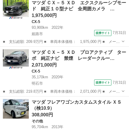
マツダ ＣＸ－５ ＸＤ エクスクルーシブモー
トン 強化ダンプ 新明和製 全低床 ５速ＭＴ コボレーン 荷寸
ド 純正１０型ナビ 全周囲カメラ …
３１０－１...
1,975,000円
CX-5
93,900km
2022年
7月31日
提携サイト
姫路市
■ 支払総額: 209.9万円 ■ 車両本体価格： 1,975,000 円 ■ メーカ
ー名： マツダ ■ 車種名： ＣＸ－５ ■ グレード名： ＸＤ エ
兵庫
姫路市
CX-5
マツダ ＣＸ－５ ＸＤ プロアクティブ ター
クスクルーシブモード 純正１０型ナビ 全周囲カメラ ＢＯＳＥサ
ボ 純正ナビ 禁煙 レーダークルー…
ウンド ...
2,071,000円
CX-5
35,170km
2020年
7月31日
提携サイト
明石市
■ 支払総額: 219.8万円 ■ 車両本体価格： 2,071,000 円 ■ メーカ
ー名： マツダ ■ 車種名： ＣＸ－５ ■ グレード名： ＸＤ プ
兵庫
明石市
CX-5
マツダ フレアワゴンカスタムスタイル ＸＳ
ロアクティブ ターボ 純正ナビ 禁煙 レーダークルーズ 全周囲
（検10.9）
カメラ ...
308,000円
その他
95,704km
2013年