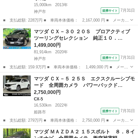
15,000km
2013年
7月31日
提携サイト
神戸市
■ 支払総額: 228万円 ■ 車両本体価格： 2,167,000 円 ■ メーカー
名： マツダ ■ 車種名： マツダスピードアクセラ ■ グレード
兵庫
神戸市
その他
マツダ ＣＸ－３０ ２０Ｓ プロアクティブ
名： ベースグレード 純正ワイドナビ ＡＭ・ＦＭ・ＣＤ・ＤＶ
ツーリングセレクション 純正１０．…
Ｄ・フルセグＴ...
1,499,000円
81,914km
2020年
7月31日
提携サイト
神戸市
■ 支払総額: 159.9万円 ■ 車両本体価格： 1,499,000 円 ■ メーカ
ー名： マツダ ■ 車種名： ＣＸ－３０ ■ グレード名： ２０
兵庫
神戸市
マツダ
マツダ ＣＸ－５ ２５Ｓ エクスクルーシブモ
Ｓ プロアクティブ ツーリングセレクション 純正１０．２５イン
ード 全周囲カメラ パワーバックド…
チナビ・ｉ...
2,750,000円
CX-5
16,530km
2022年
7月31日
提携サイト
姫路市
■ 支払総額: 279万円 ■ 車両本体価格： 2,750,000 円 ■ メーカー
名： マツダ ■ 車種名： ＣＸ－５ ■ グレード名： ２５Ｓ エ
兵庫
姫路市
CX-5
マツダ ＭＡＺＤＡ２ １５スポルト ８．８イ
クスクルーシブモード 全周囲カメラ パワーバックドア ベンチレ