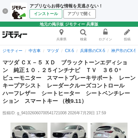
アプリならお得な情報を見逃さない！
インストール
アプリで開く
地元の掲示板 ジモティー 兵庫版
兵庫県
検索
ログイン
投稿
ジモティー
中古車
マツダ
CX-5
兵庫県のCX-5
神戸市のCX-5
マツダ ＣＸ－５ ＸＤ ブラックトーンエディショ
ン 純正１０．２５インチナビ ＴＶ ３６０°
ビューモニター スマートブレーキサポート レーン
キープアシスト レーダークルーズコントロール
ハーフレザー シートヒーター シートベンチレー
ション スマートキー （検9.11）
投稿ID: g_941026060700541721008
2026年7月29日 17:59