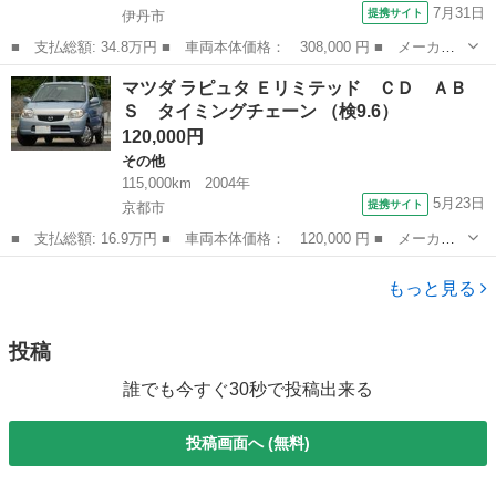
7月31日
提携サイト
伊丹市
■ 支払総額: 34.8万円 ■ 車両本体価格： 308,000 円 ■ メーカー
名： マツダ ■ 車種名： フレアワゴンカスタムスタイル ■ グレ
兵庫
伊丹市
その他
マツダ ラピュタ Ｅリミテッド ＣＤ ＡＢ
ード名： ＸＳ ■ 排気量： 660cc ■ ドア枚数： 5D ■ ミッシ...
Ｓ タイミングチェーン （検9.6）
120,000円
その他
115,000km
2004年
5月23日
提携サイト
京都市
■ 支払総額: 16.9万円 ■ 車両本体価格： 120,000 円 ■ メーカー
名： マツダ ■ 車種名： ラピュタ ■ グレード名： Ｅリミテッ
京都
京都市
その他
ド ＣＤ ＡＢＳ タイミングチェーン ■ 排気量： 660cc ■ ドア
もっと見る
枚...
投稿
誰でも今すぐ30秒で投稿出来る
投稿画面へ (無料)