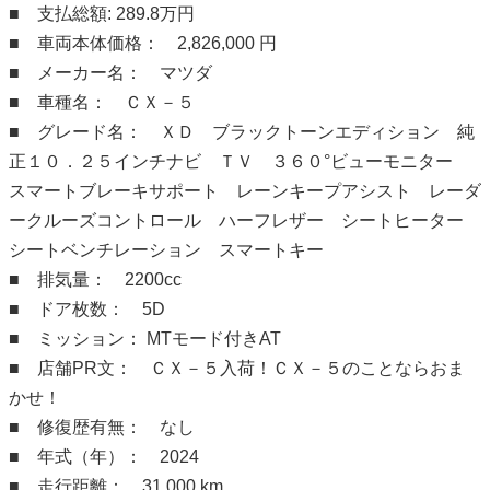
■ 支払総額: 289.8万円
■ 車両本体価格： 2,826,000 円
■ メーカー名： マツダ
■ 車種名： ＣＸ－５
■ グレード名： ＸＤ ブラックトーンエディション 純
正１０．２５インチナビ ＴＶ ３６０°ビューモニター
スマートブレーキサポート レーンキープアシスト レーダ
ークルーズコントロール ハーフレザー シートヒーター
シートベンチレーション スマートキー
■ 排気量： 2200cc
■ ドア枚数： 5D
■ ミッション： MTモード付きAT
■ 店舗PR文： ＣＸ－５入荷！ＣＸ－５のことならおま
かせ！
■ 修復歴有無： なし
■ 年式（年）： 2024
■ 走行距離： 31,000 km