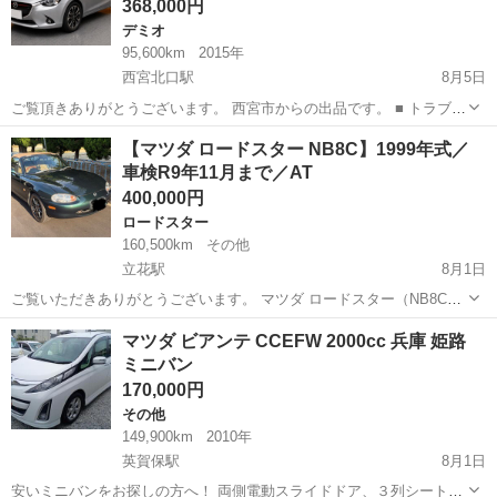
368,000円
デミオ
95,600km
2015年
西宮北口駅
8月5日
ご覧頂きありがとうございます。 西宮市からの出品です。 ■ トラブル
防止の為、即購入はおやめください。 必ず現車確認の上、ご納得して
兵庫
西宮市
西宮北口駅
デミオ
【マツダ ロードスター NB8C】1999年式／
頂いてからご購入をお願い致します。 投稿内容などの質問は、コメン
車検R9年11月まで／AT
トでお問い合わせください。...
400,000円
ロードスター
160,500km
その他
立花駅
8月1日
ご覧いただきありがとうございます。 マツダ ロードスター（NB8C）
の出品です。 車両整理のため出品いたします。 【車両情報】 ・メー
兵庫
尼崎市
立花駅
ロードスター
マツダ ビアンテ CCEFW 2000cc 兵庫 姫路
カー：マツダ ・車種：ロードスター ・型式：NB8C ・年式：1999年式
ミニバン
・ミッショ...
170,000円
その他
149,900km
2010年
英賀保駅
8月1日
安いミニバンをお探しの方へ！ 両側電動スライドドア、３列シート８