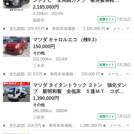
ンチナビ 全周囲カメラ 衝突被害軽…
ーション ...
2,185,000円
4,200km
2024年
7月31日
提携サイト
姫路市
■ 支払総額: 229.9万円 ■ 車両本体価格： 2,185,000 円 ■ メーカ
ー名： マツダ ■ 車種名： ＭＡＺＤＡ２ ■ グレード名： １５
兵庫
姫路市
マツダ
マツダ キャロルエコ （検9.3）
スポルト ８．８インチナビ 全周囲カメラ 衝突被害軽減システ
150,000円
ム レーダ...
その他
102,000km
2014年
7月29日
提携サイト
三木市
■ 支払総額: 15.9万円 ■ 車両本体価格： 150,000 円 ■ メーカー
名： マツダ ■ 車種名： キャロルエコ ■ グレード名： ■ 排
兵庫
三木市
その他
マツダ タイタントラック ２トン 強化ダン
気量： 660cc ■ ドア枚数： 5D ■ ミッション： CVT ■ ...
プ 新明和製 全低床 ５速ＭＴ コボ…
1,390,000円
その他
285,880km
2000年
7月31日
提携サイト
三田市
■ 支払総額: 154万円 ■ 車両本体価格： 1,390,000 円 ■ メーカー
名： マツダ ■ 車種名： タイタントラック ■ グレード名： ２
兵庫
三田市
その他