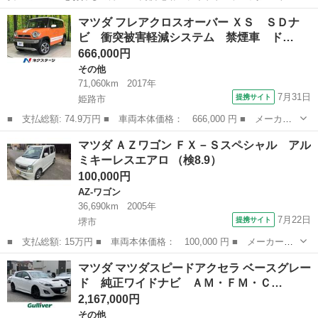
人乗り 検査なし、一時抹消渡し リサイクル預託金 別途￥14,210 検
兵庫
姫路市
英賀保駅
その他
マツダ フレアクロスオーバー ＸＳ ＳＤナ
査渡しは相談 年式 平成22年9月 走行 149,900km エア...
ビ 衝突被害軽減システム 禁煙車 ド…
666,000円
その他
71,060km
2017年
7月31日
提携サイト
姫路市
■ 支払総額: 74.9万円 ■ 車両本体価格： 666,000 円 ■ メーカー
名： マツダ ■ 車種名： フレアクロスオーバー ■ グレード
兵庫
姫路市
その他
マツダ ＡＺワゴン ＦＸ－Ｓスペシャル アル
名： ＸＳ ＳＤナビ 衝突被害軽減システム 禁煙車 ドラレコ
ミキーレスエアロ （検8.9）
スマートキー Ｈ...
100,000円
AZ-ワゴン
36,690km
2005年
7月22日
提携サイト
堺市
■ 支払総額: 15万円 ■ 車両本体価格： 100,000 円 ■ メーカー
名： マツダ ■ 車種名： ＡＺワゴン ■ グレード名： ＦＸ－Ｓ
大阪
堺市
AZ-ワゴン
マツダ マツダスピードアクセラ ベースグレー
スペシャル アルミキーレスエアロ ■ 排気量： 660cc ■ ドア枚
ド 純正ワイドナビ ＡＭ・ＦＭ・Ｃ…
数： 5...
2,167,000円
その他