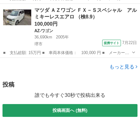
名： マツダ ■ 車種名： プレマシー ■ グレード名： ２０Ｓ
兵庫
姫路市
プレマシー
マツダ ＡＺワゴン ＦＸ－Ｓスペシャル アル
／禁煙車／ユーザー様下取車／両側電動スライドドア／１６ＡＷ／ｉ
ミキーレスエアロ （検8.9）
－ｓｔｏｐ／フル...
100,000円
AZ-ワゴン
36,690km
2005年
7月22日
提携サイト
堺市
■ 支払総額: 15万円 ■ 車両本体価格： 100,000 円 ■ メーカー
名： マツダ ■ 車種名： ＡＺワゴン ■ グレード名： ＦＸ－Ｓ
大阪
堺市
AZ-ワゴン
スペシャル アルミキーレスエアロ ■ 排気量： 660cc ■ ドア枚
もっと見る
数： 5...
投稿
誰でも今すぐ30秒で投稿出来る
投稿画面へ (無料)