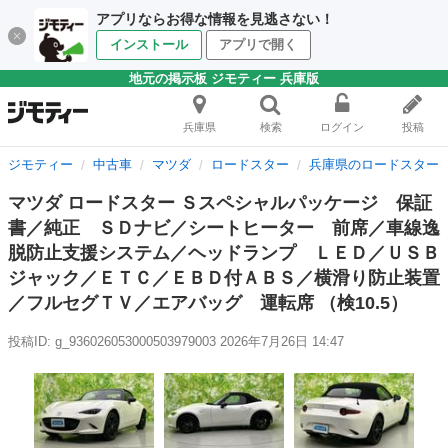
アプリならお得な情報を見逃さない！
インストール
アプリで開く
地元の掲示板 ジモティー 兵庫版
兵庫県
検索
ログイン
投稿
ジモティー
中古車
マツダ
ロードスター
兵庫県のロードスター
マツダ ロードスター Ｓスペシャルパッケージ 保証
書／純正 ＳＤナビ／シートヒーター 前席／車線逸
脱防止支援システム／ヘッドランプ ＬＥＤ／ＵＳＢ
ジャック／ＥＴＣ／ＥＢＤ付ＡＢＳ／横滑り防止装置
／フルセグＴＶ／エアバッグ 運転席 （検10.5）
投稿ID: g_936026053000503979003
2026年7月26日 14:47