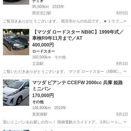
デミオ
95,600km
2015年
西宮北口駅
8月5日
ご覧頂きありがとうございます。 西宮市からの出品です。 ■ トラブル
防止の為、即購入はおやめください。 必ず現車確認の上、ご納得して
兵庫
西宮市
西宮北口駅
デミオ
【マツダ ロードスター NB8C】1999年式／
頂いてからご購入をお願い致します。 投稿内容などの質問は、コメン
車検R9年11月まで／AT
トでお問い合わせください。...
400,000円
ロードスター
160,500km
その他
立花駅
8月1日
ご覧いただきありがとうございます。 マツダ ロードスター（NB8C）
の出品です。 車両整理のため出品いたします。 【車両情報】 ・メー
兵庫
尼崎市
立花駅
ロードスター
マツダ ビアンテ CCEFW 2000cc 兵庫 姫路
カー：マツダ ・車種：ロードスター ・型式：NB8C ・年式：1999年式
ミニバン
・ミッショ...
170,000円
その他
149,900km
2010年
英賀保駅
8月1日
安いミニバンをお探しの方へ！ 両側電動スライドドア、３列シート８
人乗り 検査なし、一時抹消渡し リサイクル預託金 別途￥14,210 検
兵庫
姫路市
英賀保駅
その他