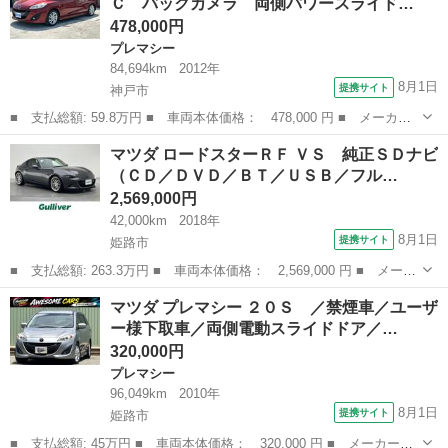
Ｃ バックカメラ 両側パワースライド…
ト シートヒ...
478,000円
プレマシー
84,694km
2012年
8月1日
提携サイト
神戸市
■ 支払総額: 59.8万円 ■ 車両本体価格： 478,000 円 ■ メーカー
名： マツダ ■ 車種名： プレマシー ■ グレード名： ２０Ｓ
兵庫
神戸市
プレマシー
マツダ ロードスターＲＦ ＶＳ 純正ＳＤナビ
純正ナビ ＥＴＣ バックカメラ 両側パワースライドドア ディス
（ＣＤ／ＤＶＤ／ＢＴ／ＵＳＢ／フル…
チャージヘッ...
2,569,000円
42,000km
2018年
8月1日
提携サイト
姫路市
■ 支払総額: 263.3万円 ■ 車両本体価格： 2,569,000 円 ■ メーカ
ー名： マツダ ■ 車種名： ロードスターＲＦ ■ グレード名：
兵庫
姫路市
マツダ
マツダ プレマシー ２０Ｓ ／禁煙車／ユーザ
ＶＳ 純正ＳＤナビ（ＣＤ／ＤＶＤ／ＢＴ／ＵＳＢ／フルセグ） バ
ー様下取車／両側電動スライドドア／…
ックカメ...
320,000円
プレマシー
96,049km
2010年
8月1日
提携サイト
姫路市
■ 支払総額: 45万円 ■ 車両本体価格： 320,000 円 ■ メーカー