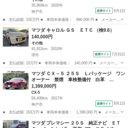
35,868km
2020年
8月1日
提携サイト
神戸市
■ 支払総額: 105万円 ■ 車両本体価格： 990,000 円 ■ メーカー
名： マツダ ■ 車種名： フレアワゴン ■ グレード名： ハイブ
兵庫
神戸市
その他
マツダ キャロル ＧＳ ＥＴＣ （検9.6）
リッドＸＧ 盗難防止システム キーレス ＤＶＤ Ｂカメラ スマ
140,000円
ートキー ＡＢ...
その他
91,911km
2010年
7月31日
提携サイト
堺市
■ 支払総額: 15万円 ■ 車両本体価格： 140,000 円 ■ メーカー
名： マツダ ■ 車種名： キャロル ■ グレード名： ＧＳ ＥＴ
大阪
堺市
その他
マツダ ＣＸ－５ ２５Ｓ Ｌパッケージ ワン
Ｃ ■ 排気量： 660cc ■ ドア枚数： 5D ■ ミッション： CVT ...
オーナー 禁煙 車検整備付 白革 …
1,399,000円
CX-5
56,400km
2017年
8月1日
提携サイト
神戸市
■ 支払総額: 153万円 ■ 車両本体価格： 1,399,000 円 ■ メーカー
名： マツダ ■ 車種名： ＣＸ－５ ■ グレード名： ２５Ｓ Ｌ
兵庫
神戸市
CX-5
マツダ プレマシー ２０Ｓ 純正ナビ ＥＴ
パッケージ ワンオーナー 禁煙 車検整備付 白革 パワーシー