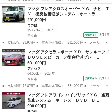
名： マツダ ■ 車種名： アテンザセダン ■ グレード名： Ｘ
兵庫
西宮市
アテンザ
マツダ フレアクロスオーバー ＸＧ ナビ Ｔ
Ｄ Ｌパッケージ ディーゼルターボ エアロ 社外ホイール ＢＯ
Ｖ 衝突被害軽減システム オートラ…
ＳＥスピーカー...
291,000円
その他
158,976km
2014年
8月1日
提携サイト
丹波市
■ 支払総額: 29.9万円 ■ 車両本体価格： 291,000 円 ■ メーカー
名： マツダ ■ 車種名： フレアクロスオーバー ■ グレード
兵庫
丹波市
その他
マツダ アクセラスポーツ ＸＤ サンルーフ／
名： ＸＧ ナビ ＴＶ 衝突被害軽減システム オートライト Ｈ
ＢＯＳＥスピーカー／衝突軽減ブレー…
ＩＤ スマートキ...
631,000円
アクセラ
64,000km
2014年
8月1日
提携サイト
西宮市
■ 支払総額: 72.8万円 ■ 車両本体価格： 631,000 円 ■ メーカー
名： マツダ ■ 車種名： アクセラスポーツ ■ グレード名： Ｘ
兵庫
西宮市
アクセラ
マツダ フレアワゴン ハイブリッドＸＧ 盗難
Ｄ サンルーフ／ＢＯＳＥスピーカー／衝突軽減ブレーキ／純正ナビ
防止システム キーレス ＤＶＤ Ｂ…
／Ｂカメラ／...
990,000円
その他