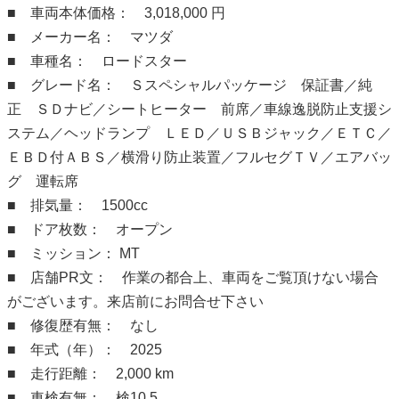
■ 車両本体価格： 3,018,000 円
■ メーカー名： マツダ
■ 車種名： ロードスター
■ グレード名： Ｓスペシャルパッケージ 保証書／純
正 ＳＤナビ／シートヒーター 前席／車線逸脱防止支援シ
ステム／ヘッドランプ ＬＥＤ／ＵＳＢジャック／ＥＴＣ／
ＥＢＤ付ＡＢＳ／横滑り防止装置／フルセグＴＶ／エアバッ
グ 運転席
■ 排気量： 1500cc
■ ドア枚数： オープン
■ ミッション： MT
■ 店舗PR文： 作業の都合上、車両をご覧頂けない場合
がございます。来店前にお問合せ下さい
■ 修復歴有無： なし
■ 年式（年）： 2025
■ 走行距離： 2,000 km
■ 車検有無： 検10.5