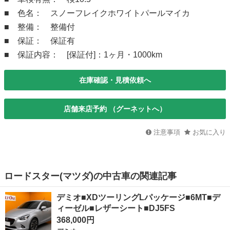
■ 色名： スノーフレイクホワイトパールマイカ
■ 整備： 整備付
■ 保証： 保証有
■ 保証内容： [保証付]：1ヶ月・1000km
在庫確認・見積依頼へ
店舗来店予約 （グーネットへ）
注意事項
お気に入り
ロードスター(マツダ)の中古車の関連記事
デミオ■XDツーリングLパッケージ■6MT■デ
ィーゼル■レザーシート■DJ5FS
368,000円