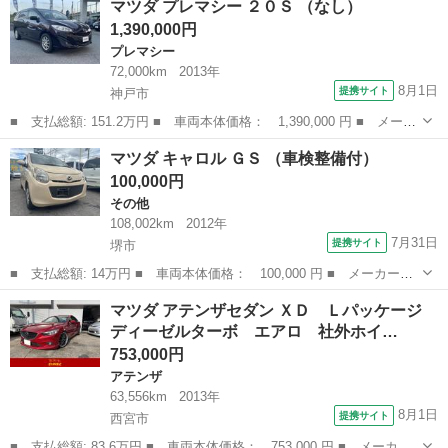
マツダ プレマシー ２０Ｓ （なし）
査渡しは相談 年式 平成22年9月 走行 149,900km エア...
1,390,000円
プレマシー
72,000km
2013年
8月1日
提携サイト
神戸市
■ 支払総額: 151.2万円 ■ 車両本体価格： 1,390,000 円 ■ メーカ
ー名： マツダ ■ 車種名： プレマシー ■ グレード名： ２０Ｓ
兵庫
神戸市
プレマシー
マツダ キャロル ＧＳ （車検整備付）
■ 排気量： 2000cc ■ ドア枚数： 5D ■ ミッション： ...
100,000円
その他
108,002km
2012年
7月31日
提携サイト
堺市
■ 支払総額: 14万円 ■ 車両本体価格： 100,000 円 ■ メーカー
名： マツダ ■ 車種名： キャロル ■ グレード名： ＧＳ ■ 排
大阪
堺市
その他
マツダ アテンザセダン ＸＤ Ｌパッケージ
気量： 660cc ■ ドア枚数： 5D ■ ミッション： CVT ■ 店舗...
ディーゼルターボ エアロ 社外ホイ…
753,000円
アテンザ
63,556km
2013年
8月1日
提携サイト
西宮市
■ 支払総額: 83.6万円 ■ 車両本体価格： 753,000 円 ■ メーカー