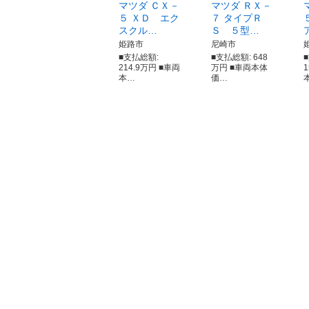
マツダ ＣＸ－
マツダ ＲＸ－
５ ＸＤ エク
７ タイプＲ
スクル…
Ｓ ５型…
姫路市
尼崎市
■支払総額:
■支払総額: 648
214.9万円 ■車両
万円 ■車両本体
本…
価…