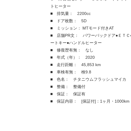
トヒーター
■ 排気量： 2200cc
■ ドア枚数： 5D
■ ミッション： MTモード付きAT
■ 店舗PR文： パワーバックドア●ＥＴＣ
ートキー●ハンドルヒーター
■ 修復歴有無： なし
■ 年式（年）： 2020
■ 走行距離： 45,853 km
■ 車検有無： 検9.8
■ 色名： チタニウムフラッシュマイカ
■ 整備： 整備付
■ 保証： 保証有
■ 保証内容： [保証付]：1ヶ月・1000km