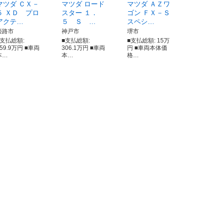
マツダ ＣＸ－
マツダ ロード
マツダ ＡＺワ
５ ＸＤ プロ
スター １．
ゴン ＦＸ－Ｓ
アクテ…
５ Ｓ …
スペシ…
姫路市
神戸市
堺市
■支払総額:
■支払総額:
■支払総額: 15万
159.9万円 ■車両
306.1万円 ■車両
円 ■車両本体価
本…
本…
格…