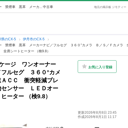
 禁煙車 黒革 メーカ... 中古車
地元の掲示板 ジモティー
県のCX-5
伊丹市のCX-5
ナー 禁煙車 黒革 メーカーナビ／フルセグ ３６０°カメラ Ｂ／Ｓ／Ｆカメラ
全席シートヒーター （検9.8）
ッケージ ワンオーナー
お気に入り登録
フルセグ ３６０°カメ
速ＡＣＣ 衝突軽減ブレ
物センサー ＬＥＤオー
ーター （検9.8）
更新2026年8月8日 23:45
作成2026年8月1日 11:17