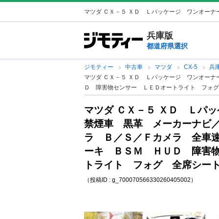
マツダ ＣＸ－５ ＸＤ Ｌパッケージ ワンオーナー
兵庫版
都道府県選択
ジモティー
中古車
マツダ
CX-5
兵庫
マツダ ＣＸ－５ ＸＤ Ｌパッケージ ワンオー
Ｄ 障害物センサー ＬＥＤオートライト フォグ 
マツダ ＣＸ－５ ＸＤ Ｌパ
禁煙車 黒革 メーカーナビ／
ラ Ｂ／Ｓ／Ｆカメラ 全車
ーキ ＢＳＭ ＨＵＤ 障害
トライト フォグ 全席シートヒ
（投稿ID : g_700070566330260405002）