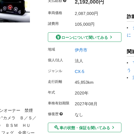
支払総額
2,192,000円
車両価格
2,087,000円
詐
諸費用
105,000円
に
ローンについて聞いてみる
地域
伊丹市
関
個人/法人
法人
う
ジャンル
CX-5
走行距離
45,853km
年式
2020年
車検有効期限
2027年08月
ンオーナー 禁煙
修復歴
なし
°カメラ Ｂ／Ｓ／
キ ＢＳＭ ＨＵ
車の状態・保証を聞いてみる
 フォグ 全席シー