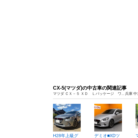
CX-5(マツダ)の中古車の関連記事
マツダ ＣＸ－５ ＸＤ Ｌパッケージ ワ... 兵庫
H28年上級グ
デミオ■XDツ