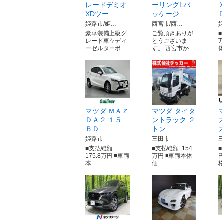
レードデミオ
ーリングLパ
XDツー…
ッケージ…
姫路市/姫…
西宮市/西…
豪華装備上級グ
ご覧頂きありが
■
レード車☆ディ
とうございま
ーゼルターボ…
す。 西宮市か…
マツダ ＭＡＺ
マツダ タイタ
ＤＡ２ １５
ントラック ２
ＢＤ …
トン …
姫路市
三田市
■支払総額:
■支払総額: 154
175.8万円 ■車両
万円 ■車両本体
本…
価…