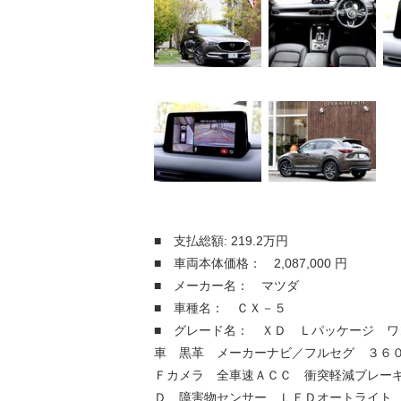
■ 支払総額: 219.2万円
■ 車両本体価格： 2,087,000 円
■ メーカー名： マツダ
■ 車種名： ＣＸ－５
■ グレード名： ＸＤ Ｌパッケージ ワ
車 黒革 メーカーナビ／フルセグ ３６０
Ｆカメラ 全車速ＡＣＣ 衝突軽減ブレー
Ｄ 障害物センサー ＬＥＤオートライト