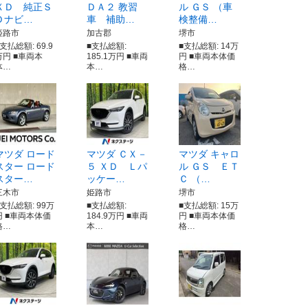
ＸＤ 純正Ｓ
ＤＡ２ 教習
ル ＧＳ （車
Ｄナビ…
車 補助…
検整備…
姫路市
加古郡
堺市
支払総額: 69.9
■支払総額:
■支払総額: 14万
万円 ■車両本
185.1万円 ■車両
円 ■車両本体価
体…
本…
格…
マツダ ロード
マツダ ＣＸ－
マツダ キャロ
スター ロード
５ ＸＤ Ｌパ
ル ＧＳ ＥＴ
スター…
ッケー…
Ｃ （…
三木市
姫路市
堺市
■支払総額: 99万
■支払総額:
■支払総額: 15万
円 ■車両本体価
184.9万円 ■車両
円 ■車両本体価
格…
本…
格…