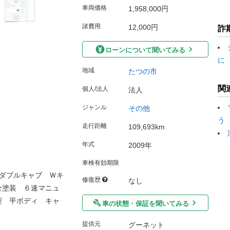
車両価格
1,958,000円
諸費用
12,000円
詐
ローンについて聞いてみる
に
地域
たつの市
関
個人/法人
法人
ジャンル
その他
う
走行距離
109,693km
年式
2009年
車検有効期限
ダブルキャブ Ｗキ
修復歴
なし
全塗装 ６速マニュ
型 平ボディ キャ
車の状態・保証を聞いてみる
提供元
グーネット