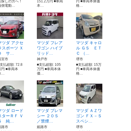
お探しの方へ！
151.2万円 ■車両
円 ■車両本体価
両側電動…
本…
格…
マツダ アクセ
マツダ フレア
マツダ キャロ
ラスポーツ Ｘ
ワゴン ハイブ
ル ＧＳ ＥＴ
Ｄ サ…
リッド…
Ｃ （…
西宮市
神戸市
堺市
支払総額: 72.8
■支払総額: 105
■支払総額: 15万
万円 ■車両本
万円 ■車両本体
円 ■車両本体価
体…
価…
格…
マツダ ロード
マツダ プレマ
マツダ ＡＺワ
スターＲＦ Ｖ
シー ２０Ｓ
ゴン ＦＸ－Ｓ
Ｓ 純…
／禁煙…
スペシ…
姫路市
姫路市
堺市