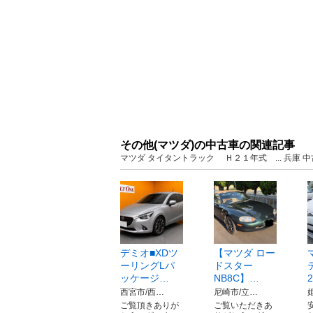
その他(マツダ)の中古車の関連記事
マツダ タイタントラック Ｈ２１年式 ... 兵庫
デミオ■XDツ
【マツダ ロー
ーリングLパ
ドスター
ッケージ…
NB8C】…
西宮市/西…
尼崎市/立…
ご覧頂きありが
ご覧いただきあ