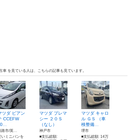
 中古車 を見ている人は、こちらの記事も見ています。
マツダ ビアン
マツダ プレマ
マツダ キャロ
テ CCEFW
シー ２０Ｓ
ル ＧＳ （車
20…
（なし）
検整備…
姫路市/英…
神戸市
堺市
安いミニバンを
■支払総額:
■支払総額: 14万