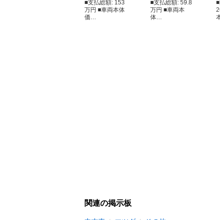
■支払総額: 153
■支払総額: 59.8
万円 ■車両本体
万円 ■車両本
価…
体…
関連の掲示板