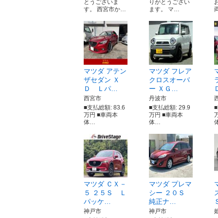
とうございま
りがとうござい
す。 西宮市か…
ます。 マ…
マツダ アテン
マツダ フレア
ザセダン Ｘ
クロスオーバ
Ｄ Ｌパ…
ー ＸＧ…
西宮市
丹波市
■支払総額: 83.6
■支払総額: 29.9
■
万円 ■車両本
万円 ■車両本
体…
体…
マツダ ＣＸ－
マツダ プレマ
５ ２５Ｓ Ｌ
シー ２０Ｓ
パッケ…
純正ナ…
神戸市
神戸市