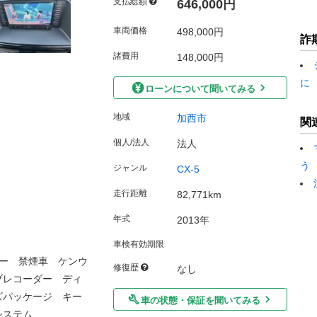
支払総額
646,000円
車両価格
498,000円
詐
諸費用
148,000円
に
ローンについて聞いてみる
地域
加西市
関
個人/法人
法人
う
ジャンル
CX-5
走行距離
82,771km
年式
2013年
車検有効期限
ー 禁煙車 ケンウ
修復歴
なし
ブレコーダー ディ
ズパッケージ キー
車の状態・保証を聞いてみる
システム