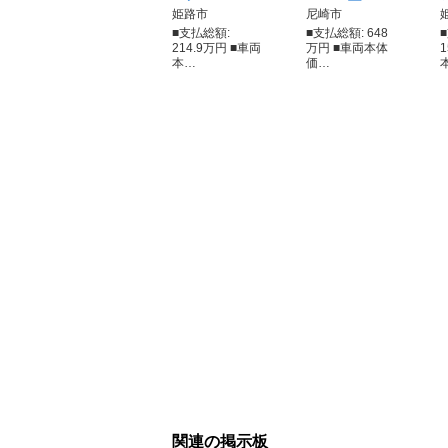
姫路市
尼崎市
■支払総額:
■支払総額: 648
214.9万円 ■車両
万円 ■車両本体
本…
価…
関連の掲示板