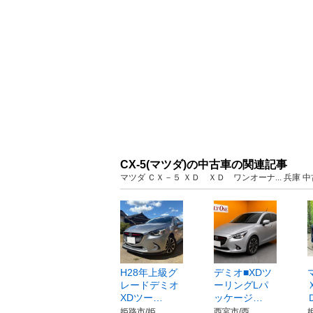
CX-5(マツダ)の中古車の関連記事
マツダ ＣＸ－５ ＸＤ ＸＤ ワンオーナ... 兵庫
H28年上級グ
デミオ■XDツ
レードデミオ
ーリングLパ
XDツー…
ッケージ…
姫路市/姫…
西宮市/西…