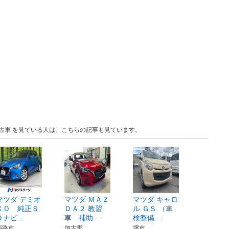
 中古車 を見ている人は、こちらの記事も見ています。
マツダ デミオ
マツダ ＭＡＺ
マツダ キャロ
ＸＤ 純正Ｓ
ＤＡ２ 教習
ル ＧＳ （車
Ｄナビ…
車 補助…
検整備…
姫路市
加古郡
堺市