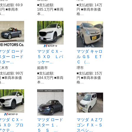
支払総額: 69.9
■支払総額:
■支払総額: 14万
万円 ■車両本
185.1万円 ■車両
円 ■車両本体価
体…
本…
格…
マツダ ロード
マツダ ＣＸ－
マツダ キャロ
スター ロード
５ ＸＤ Ｌパ
ル ＧＳ ＥＴ
スター…
ッケー…
Ｃ （…
三木市
姫路市
堺市
■支払総額: 99万
■支払総額:
■支払総額: 15万
円 ■車両本体価
184.9万円 ■車両
円 ■車両本体価
格…
本…
格…
マツダ ＣＸ－
マツダ ロード
マツダ ＡＺワ
５ ＸＤ プロ
スター １．
ゴン ＦＸ－Ｓ
アクテ…
５ Ｓ …
スペシ…