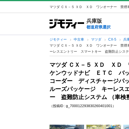
マツダ ＣＸ－５ ＸＤ ＸＤ ワンオーナー 禁煙車
兵庫版
都道府県選択
ジモティー
中古車
マツダ
CX-5
兵庫
マツダ ＣＸ－５ ＸＤ ＸＤ ワンオーナー 禁
ーレスエントリー スマートキー 盗難防止システ
マツダ ＣＸ－５ ＸＤ ＸＤ
ケンウッドナビ ＥＴＣ バ
コーダー ディスチャージパ
ルーズパッケージ キーレス
ー 盗難防止システム （車検
（投稿ID : g_700012293830260401001）