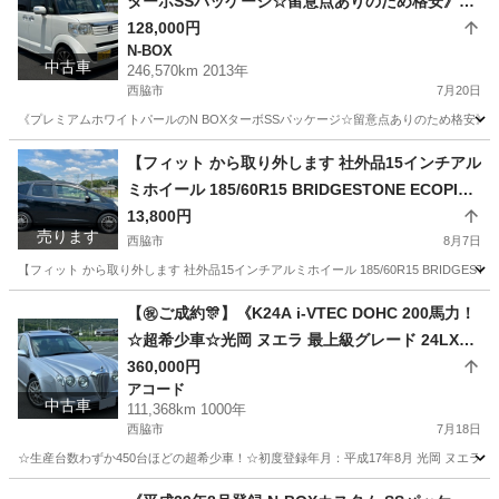
ターボSSパッケージ☆留意点ありのため格安》☆
両側パワースライドドア☆地デジフルセグナビ☆
128,000円
N-BOX
バックモニター☆クルーズコントロール☆ETC☆V
中古車
246,570km 2013年
SA☆【車両交換や下取りも応談】
西脇市
7月20日
《プレミアムホワイトパールのN BOXターボSSパッケージ☆留意点ありのため格安》☆
兵庫
西脇市
N-BOX
車両
【フィット から取り外します 社外品15インチアル
ミホイール 185/60R15 BRIDGESTONE ECOPIA
EP150 4本セット】 175/65R14互換 ヴィッツ・ノ
13,800円
売ります
ート・デミオ等にも流用可能？
西脇市
8月7日
【フィット から取り外します 社外品15インチアルミホイール 185/60R15 BRIDGEST
兵庫
西脇市
タイヤ、ホイール
BRIDGESTONE
【㊗️ご成約🎊】《K24A i-VTEC DOHC 200馬力！‪
☆超希少車☆光岡 ヌエラ 最上級グレード 24LX》
さらにオプションの本革シート＆電動サンルーフ
360,000円
アコード
付き CL9アコードベース
中古車
111,368km 1000年
西脇市
7月18日
☆生産台数わずか450台ほどの超希少車！☆初度登録年月：平成17年8月 光岡 ヌエラ（
兵庫
西脇市
アコード
本革