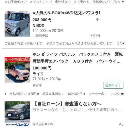
☆お手頃価格で、とてもキレイで、車検付きで、すぐ乗れる、低燃費なハイブリッド車、
兵庫
西脇市
インサイト
車両
⭐️人気のN-BOX❗️⭐️4WD❗️左右パワスラ❗️
268,000円
N-BOX
122,000km 2013年
山陽網干駅
8月7日
ご覧頂き有難う御座います。 最後まで必ずお読み頂きます様お願い致します！ またプロ
兵庫
姫路市
山陽網干駅
N-BOX
ホンダ ライフ パステル バックカメラ付き 運転
席助手席エアバック ＡＢＳ付き パワーウイン
ド キーレスエントリ ベンチシート スマート
100,000円
ライフ
キー フルオートエアコン 運転席エアバック
71,011km 2010年
ＰＳ （検9.3）
西宮市
提携サイト
■ 支払総額: 14.8万円 ■ 車両本体価格： 100,000 円 ■ メーカー名： ホ
兵庫
西宮市
ライフ
【自社ローン】審査通らない方へ
自社ローンなら「じしゃロン」。他社の審査に通らな
かった方も
株式会社IDOM
Ad