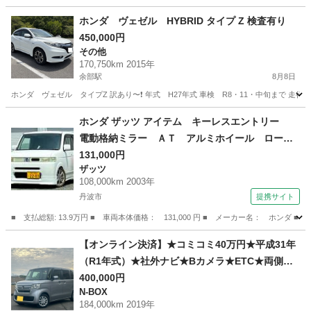
兵庫
西脇市
N-BOX
車両
ホンダ ヴェゼル HYBRID タイプ Z 検査有り
450,000円
その他
170,750km 2015年
余部駅
8月8日
ホンダ ヴェゼル タイプZ 訳あり〜❗️ 年式 H27年式 車検 R8・11・中旬まで 走行距離 
兵庫
姫路市
余部駅
その他
ホンダ ザッツ アイテム キーレスエントリー
電動格納ミラー ＡＴ アルミホイール ローダ
ウン ハーフフルエアロ エアコン パワステ
131,000円
ザッツ
エアバッグ 黒革調シートカバー （検9.1）
108,000km 2003年
丹波市
提携サイト
■ 支払総額: 13.9万円 ■ 車両本体価格： 131,000 円 ■ メーカー名： 
兵庫
丹波市
ザッツ
【オンライン決済】★コミコミ40万円★平成31年
（R1年式）★社外ナビ★Bカメラ★ETC★両側パ
ワスラ★ターボ
400,000円
N-BOX
184,000km 2019年