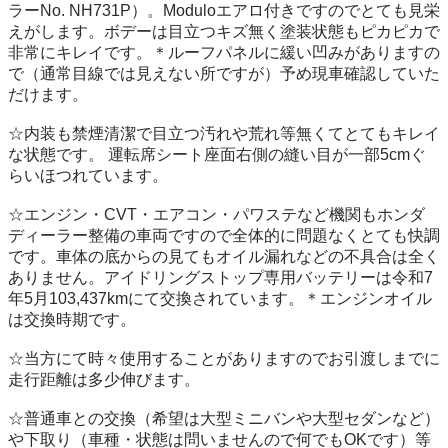
ラーNo. NH731P）。Moduloエアロ付きですのでとても見栄
えがします。ボデーは目立つキズ無く塗装状態もピカピカで
非常にキレイです。＊ルーフパネルに緩い凹みがありますの
で（通常目線では見えない所ですが）予め現車確認していた
だけます。 

☆内装も禁煙清潔で目立つ汚れや荒れ等無くてとてもキレイ
な状態です。 運転席シート座面右側の縫い目が一部5cmぐ
らいほつれています。

☆エンジン・CVT・エアコン・パワステなど機関もホンダ
ディーラー整備の車両ですので全体的に問題なくとても快調
です。車体の底からの見てもオイル漏れなどの不具合は全く
ありません。アイドリングストップ専用バッテリーは令和7
年5月103,437kmにて交換されています。＊エンジンオイル
は交換時期です。

☆当方にて時々使用することがありますのでお引渡しまでに
走行距離は多少伸びます。 

☆普通車との交換（希望は大型ミニバンや大型セダンなど）
や下取り（車種・状態は問いませんので何でもOKです）等