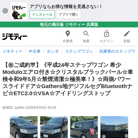
アプリならお得な情報を見逃さない！
インストール
アプリで開く
地元の掲示板 ジモティー 兵庫版
兵庫県
検索
ログイン
投稿
ジモティー
中古車
ホンダ
ステップワゴン
兵庫県のステップワ
【㊗️ご成約🎊】《平成24年ステップワゴン 希少
Moduloエアロ付き☆クリスタルブラックパール☆車
検令和9年5月☆禁煙清潔☆極美車！》☆両側パワー
スライドドア☆Gathers地デジフルセグBluetoothナ
ビ☆ETC2.0☆VSA☆アイドリングストップ
投稿ID: 1pb8to
2026年6月6日 00:34