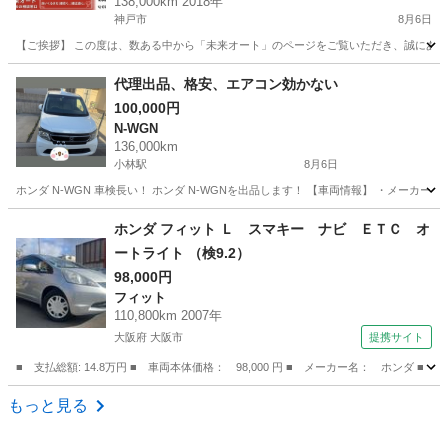
138,000km 2018年
神戸市
8月6日
【ご挨拶】 この度は、数ある中から「未来オート」のページをご覧いただき、誠にありが
兵庫
神戸市
その他
代理出品、格安、エアコン効かない
100,000円
N-WGN
136,000km
小林駅
8月6日
ホンダ N-WGN 車検長い！ ホンダ N-WGNを出品します！ 【車両情報】 ・メーカー：
兵庫
宝塚市
小林駅
N-WGN
ホンダ フィット Ｌ スマキー ナビ ＥＴＣ オ
ートライト （検9.2）
98,000円
フィット
110,800km 2007年
大阪府 大阪市
提携サイト
■ 支払総額: 14.8万円 ■ 車両本体価格： 98,000 円 ■ メーカー名： ホンダ 
大阪
大阪市
フィット
もっと見る