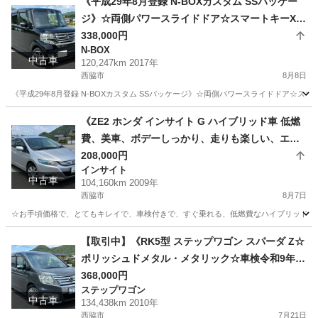
《平成29年8月登録 N-BOXカスタム SSパッケー
ジ》☆両側パワースライドドア☆スマートキーX2
個☆Gathersナビ☆Bluetooth☆バックモニター☆
338,000円
N-BOX
地デジフルセグTV☆ETC☆VSA☆シートヒーター
中古車
120,247km 2017年
☆【車両交換や下取りも応談】
西脇市
8月8日
《平成29年8月登録 N-BOXカスタム SSパッケージ》☆両側パワースライドドア☆スマートキ
兵庫
西脇市
N-BOX
車両
《ZE2 ホンダ インサイト G ハイブリッド車 低燃
費、美車、ボデーしっかり、走りも楽しい、エア
コンも良く冷えています！》☆ホンダディーラー
208,000円
インサイト
管理車両につき機関◎ 車検付き即乗り可！
中古車
104,160km 2009年
西脇市
8月7日
☆お手頃価格で、とてもキレイで、車検付きで、すぐ乗れる、低燃費なハイブリッド車、
兵庫
西脇市
インサイト
車両
【取引中】《RK5型 ステップワゴン スパーダ Z☆
ポリッシュドメタル・メタリック☆車検令和9年1
月☆禁煙清潔☆極美車！》☆両側パワースライド
368,000円
ステップワゴン
ドア☆Gathers 9インチ地デジフルセグBluetooth
中古車
134,438km 2010年
ナビ☆ALPINE後席モニター☆17inchAW☆VSA
西脇市
7月21日