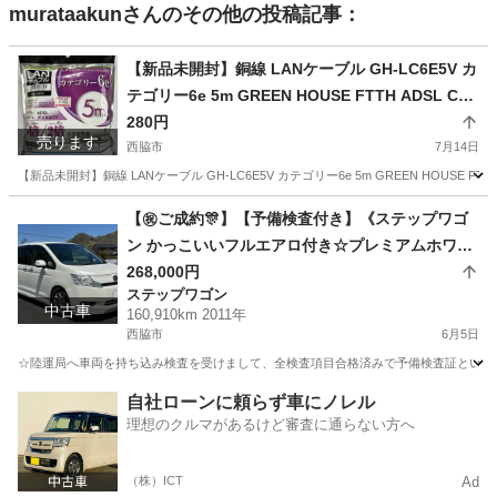
murataakun
さんのその他の投稿記事：
【新品未開封】銅線 LANケーブル GH-LC6E5V カ
テゴリー6e 5m GREEN HOUSE FTTH ADSL CAT
V デジタルTV
280円
売ります
西脇市
7月14日
【新品未開封】銅線 LANケーブル GH-LC6E5V カテゴリー6e 5m GREEN HOUSE
兵庫
西脇市
その他
CATV
【㊗️ご成約🎊】【予備検査付き】《ステップワゴ
ン かっこいいフルエアロ付き☆プレミアムホワイ
トパール☆禁煙清潔☆極上美車！》☆両側パワー
268,000円
ステップワゴン
スライドドア☆ALPINE地デジフルセグナビ☆バッ
中古車
160,910km 2011年
クモニター☆ETC☆H.I.Dヘッドランプ☆社外品16
西脇市
6月5日
インチアルミホイール☆VSA
☆陸運局へ車両を持ち込み検査を受けまして、全検査項目合格済みで予備検査証という書
兵庫
西脇市
ステップワゴン
車両
自社ローンに頼らず車にノレル
理想のクルマがあるけど審査に通らない方へ
（株）ICT
Ad