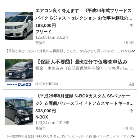
兵庫
神戸市
北鈴蘭台駅
ステップワゴン
エアコン良く冷えます！《平成24年式フリードス
パイク Gジャストセレクション お仕事や趣味の道
具運びにも！》両側パワースライドドア☆スマー
188,000円
フリード
トキーX2個☆Gathersナビ☆バックモニター☆ET
125,631km 2012年
C☆前後ドライブレコーダー☆H.I.D☆荷室灯☆ク
西脇市
8月9日
ルーズコントロール☆VSA☆荷室が広いのでバン
【天気が良かったので外装のみ再撮影しました。気温かなり高いですが、これからの時期
代わりにもいかがでしょうか？
兵庫
西脇市
フリード
車両
【保証人不要🙆】最短2分で仮審査申込み
税金・車検込み（自賠責保険料を除く）で毎月の支払
額は一定の自社ローン🚗
株式会社IDOM
Ad
《平成29年8月登録 N-BOXカスタム SSパッケー
ジ》☆両側パワースライドドア☆スマートキーX2
個☆Gathersナビ☆Bluetooth☆バックモニター☆
338,000円
N-BOX
地デジフルセグTV☆ETC☆VSA☆シートヒーター
120,247km 2017年
☆【車両交換や下取りも応談】
西脇市
8月8日
《平成29年8月登録 N-BOXカスタム SSパッケージ》☆両側パワースライドドア☆スマートキ