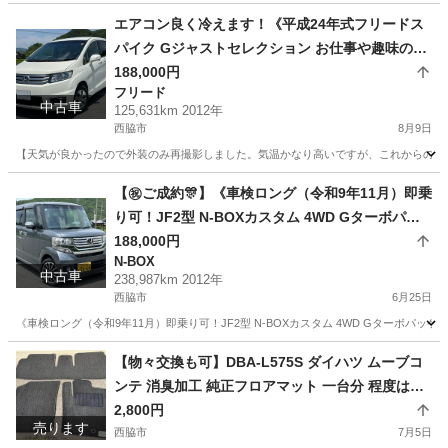
エアコン良く冷えます！《平成24年式フリードス
パイク Gジャストセレクション お仕事や趣味の道
具運びにも！》両側パワースライドドア☆スマー
188,000円
フリード
トキーX2個☆Gathersナビ☆バックモニター☆ET
中古車
125,631km 2012年
C☆前後ドライブレコーダー☆H.I.D☆荷室灯☆ク
西脇市
8月9日
ルーズコントロール☆VSA☆荷室が広いのでバン
【天気が良かったので外装のみ再撮影しました。気温かなり高いですが、これからの時期
代わりにもいかがでしょうか？
兵庫
西脇市
フリード
車両
【㊗️ご成約🎊】《車検ロング（令和9年11月）即乗
り可！JF2型 N-BOXカスタム 4WD Gターボパッ
ケージ》☆両側パワースライドドア☆Gathersナ
188,000円
N-BOX
ビ☆バックモニター☆クルーズコントロール☆ET
中古車
238,987km 2012年
C☆VSA☆【車両交換や下取りも応談】
西脇市
6月25日
《車検ロング（令和9年11月）即乗り可！JF2型 N-BOXカスタム 4WD Gターボパッ
兵庫
西脇市
N-BOX
車両
【物々交換も可】DBA-L575S ダイハツ ムーブコ
ンテ 消臭加工 純正フロアマット 一台分 程度は良
いです。【ご不要な自動車部品その他何でも色々
2,800円
売ります
なものと交換させていただくことも可能ですの
西脇市
7月5日