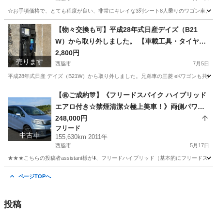
☆お手頃価格で、とても程度が良い、非常にキレイな3列シート8人乗りのワゴン車、ホンダ
兵庫
西脇市
ステップワゴン
車両
【物々交換も可】平成28年式日産デイズ（B21
W）から取り外しました。 【車載工具・タイヤ空
気充てん用エアコンプレッサー・パンク修理材】
2,800円
売ります
＊三菱 eKワゴンにも
西脇市
7月5日
平成28年式日産 デイズ（B21W）から取り外しました。兄弟車の三菱 eKワゴンも共
兵庫
西脇市
メンテナンス用品
エアコンプレッサー
【㊗️ご成約🎊】《フリードスパイク ハイブリッド
エアロ付き☆禁煙清潔☆極上美車！》両側パワー
スライドドア/スマートキーX2個/Gathersナビ/地
248,000円
フリード
デジフルセグTV/Bluetooth/バックモニター/クル
中古車
155,630km 2011年
ーズコントロール/ETC/VSA☆コンパクトミニバン
西脇市
5月17日
☆荷室がとても広いので車中泊やバン代わりにも
★★★こちらの投稿者assistant様が⬇️、フリードハイブリッド（基本的にフリー
使えます！
兵庫
西脇市
フリード
車両
ページTOPへ
投稿