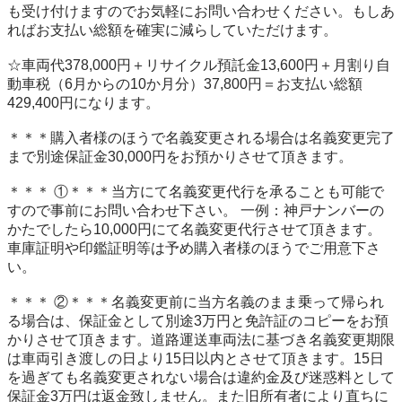
も受け付けますのでお気軽にお問い合わせください。もしあ
ればお支払い総額を確実に減らしていただけます。 

☆車両代378,000円＋リサイクル預託金13,600円＋月割り自
動車税（6月からの10か月分）37,800円＝お支払い総額
429,400円になります。 

＊＊＊購入者様のほうで名義変更される場合は名義変更完了
まで別途保証金30,000円をお預かりさせて頂きます。 

＊＊＊ ①＊＊＊当方にて名義変更代行を承ることも可能で
すので事前にお問い合わせ下さい。 一例：神戸ナンバーの
かたでしたら10,000円にて名義変更代行させて頂きます。
車庫証明や印鑑証明等は予め購入者様のほうでご用意下さ
い。 

＊＊＊ ②＊＊＊名義変更前に当方名義のまま乗って帰られ
る場合は、保証金として別途3万円と免許証のコピーをお預
かりさせて頂きます。道路運送車両法に基づき名義変更期限
は車両引き渡しの日より15日以内とさせて頂きます。15日
を過ぎても名義変更されない場合は違約金及び迷惑料として
保証金3万円は返金致しません。また旧所有者により直ちに