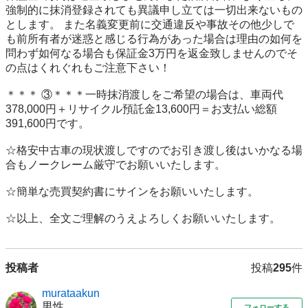
強制的に抹消登録されても異議申し立ては一切出来ないもの
とします。 また名義変更前に交通違反や事故その他少しで
も前所有者が迷惑と感じる行為があった場合は理由の如何を
問わず如何なる場合も保証金3万円を返金致しませんのでそ
の点はくれぐれもご注意下さい！ 

＊＊＊ ③＊＊＊一時抹消渡しをご希望の場合は、車両代
378,000円＋リサイクル預託金13,600円＝お支払い総額
391,600円です。 

☆格安中古車の現状渡しですのでお引き渡し後はいかなる場
合もノークレーム厳守でお願いいたします。 

☆簡単な売買契約書にサインをお願いいたします。 

☆以上、全文ご理解のうえよろしくお願いいたします。
投稿者
投稿
295
件
murataakun
男性
フォローする