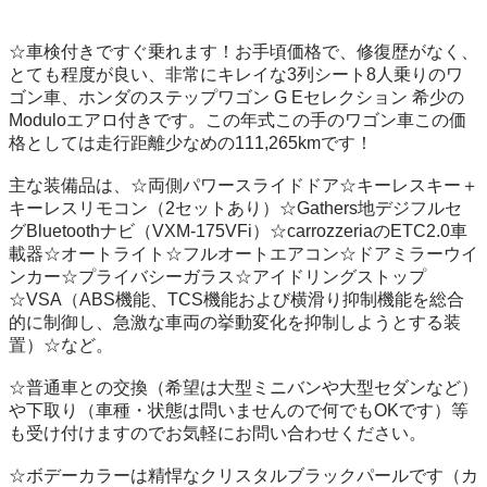
☆車検付きですぐ乗れます！お手頃価格で、修復歴がなく、
とても程度が良い、非常にキレイな3列シート8人乗りのワ
ゴン車、ホンダのステップワゴン G Eセレクション 希少の
Moduloエアロ付きです。この年式この手のワゴン車この価
格としては走行距離少なめの111,265kmです！

主な装備品は、☆両側パワースライドドア☆キーレスキー＋
キーレスリモコン（2セットあり）☆Gathers地デジフルセ
グBluetoothナビ（VXM-175VFi）☆carrozzeriaのETC2.0車
載器☆オートライト☆フルオートエアコン☆ドアミラーウイ
ンカー☆プライバシーガラス☆アイドリングストップ
☆VSA（ABS機能、TCS機能および横滑り抑制機能を総合
的に制御し、急激な車両の挙動変化を抑制しようとする装
置）☆など。 

☆普通車との交換（希望は大型ミニバンや大型セダンなど）
や下取り（車種・状態は問いませんので何でもOKです）等
も受け付けますのでお気軽にお問い合わせください。 

☆ボデーカラーは精悍なクリスタルブラックパールです（カ