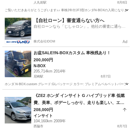
人丸前駅
8月8日
ご覧いただきありがとうございます♪♪ 車検2年付JF3型ホンダN-BOXの入荷になります♪ ◇
兵庫
神戸市
人丸前駅
N-BOX
走行距離
【自社ローン】審査通らない方へ
自社ローンなら「じしゃロン」。他社の審査に通らな
かった方も
株式会社IDOM
Ad
お盆SALE‼️N-BOXカスタム 車検残あり！
200,000円
N-BOX
205,714km 2014年
尼崎駅
8月7日
ホンダ.N-BOX.custom グレード:GLパッケージ カラー: プレミアムベルベットパープ
兵庫
尼崎市
尼崎駅
N-BOX
車両
《ZE2 ホンダ インサイト G ハイブリッド車 低燃
費、美車、ボデーしっかり、走りも楽しい、エア
コンも良く冷えています！》☆ホンダディーラー
208,000円
インサイト
管理車両につき機関◎ 車検付き即乗り可！
104,160km 2009年
西脇市
8月7日