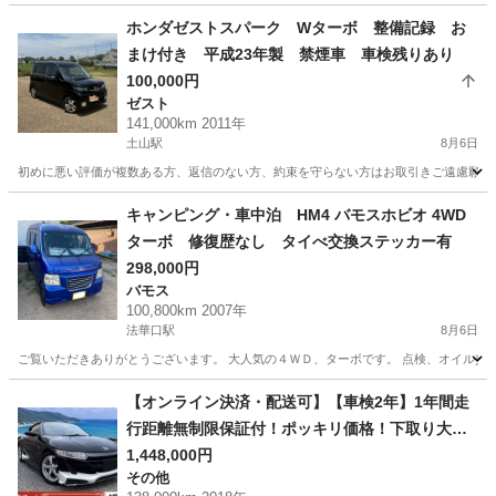
ホンダゼストスパーク Wターボ 整備記録 お
まけ付き 平成23年製 禁煙車 車検残りあり
100,000円
ゼスト
141,000km 2011年
土山駅
8月6日
初めに悪い評価が複数ある方、返信のない方、約束を守らない方はお取引きご遠慮願います
兵庫
加古郡
土山駅
ゼスト
キャンピング・車中泊 HM4 バモスホビオ 4WD
ターボ 修復歴なし タイべ交換ステッカー有
298,000円
バモス
100,800km 2007年
法華口駅
8月6日
ご覧いただきありがとうございます。 大人気の４ＷＤ、ターボです。 点検、オイル交換済
兵庫
加西市
法華口駅
バモス
車中泊
【オンライン決済・配送可】【車検2年】1年間走
行距離無制限保証付！ポッキリ価格！下取り大歓
迎🙆‍♂️S660 ローン＆カード決済⭕️
1,448,000円
その他