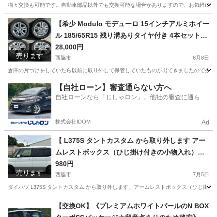
で、お気軽にお問い合わせください】
物々交換も可能です。自動車部品以外でも交換可能な場合がありますので、お気軽にお問い合わ
兵庫
西脇市
内装、インテリア
フロアマット
【希少 Modulo モデューロ 15インチアルミホイー
ル 185/65R15 残り溝ありタイヤ付き 4本セット】
GB3 フリード フリードスパイク GP3 フリード
28,000円
売ります
ハイブリッド フリードスパイク ハイブリッド な
西脇市
8月8日
どに！
倉庫の片づけをしていたら以前に取り外して保管していたものが出てきましたので投稿させていただ
兵庫
西脇市
タイヤ、ホイール
モデューロ
【自社ローン】審査通らない方へ
自社ローンなら「じしゃロン」。他社の審査に通らな
かった方も
株式会社IDOM
Ad
【 L375S タントカスタム から取り外します アー
ムレストボックス（ひじ掛け付きの小物入れ）で
す 】キレイで状態はかなり良いほうです。愛車の
980円
売ります
リフレッシュにいかがでしょうか？
西脇市
7月5日
ダイハツ L375S タントカスタム から取り外します、アームレストボックス（ひじ
兵庫
西脇市
内装、インテリア
タントカスタム
【交換OK】《プレミアムホワイトパールのN BOX