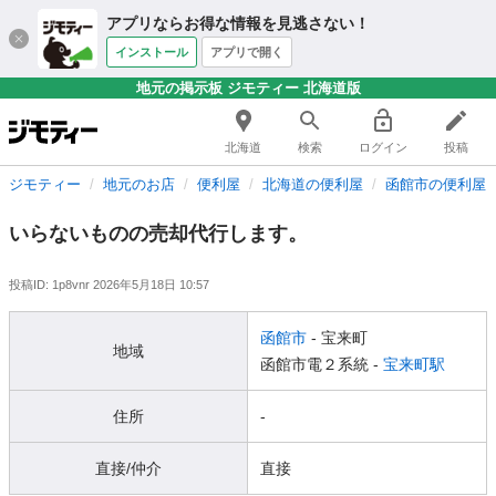
アプリならお得な情報を見逃さない！
インストール
アプリで開く
地元の掲示板 ジモティー 北海道版
北海道
検索
ログイン
投稿
ジモティー
地元のお店
便利屋
北海道の便利屋
函館市の便利屋
いらないものの売却代行します。
投稿ID: 1p8vnr
2026年5月18日 10:57
函館市
- 宝来町
地域
函館市電２系統 -
宝来町駅
住所
-
直接/仲介
直接