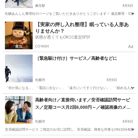
麻生駅
8月6日
札幌あんしん整理社のページをご覧いただきありがとうございます！ 遺品整理・引越し・
北海道
札幌市
麻生駅
便利屋
無料
【実家の押し入れ整理】眠っている人形あ
りませんか？
状態が悪くてもOK🙆‍♀️査定0円‼️
COYASH
Ad
［緊急駆け付け］サービス／高齢者などに
札幌市
8月6日
「何か気になる」、「電話に出ない」、「遠方にいてすぐ行けない」、「頼める人がいない
北海道
札幌市
便利屋
御用聞き
高齢者向け／直接伺います／安否確認訪問サービ
ス／定期コース月2回6,000円～／確認画像のメー
ルまたはLINE送信OK
札幌市
8月6日
安否確認訪問サービス ご指定のお宅に訪問し、安否確認。簡単な作業もOK(10分程度