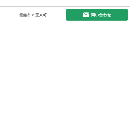
問い合わせ
函館市 > 宝来町
初めての方へ
利用規約
プライバシーポリシー
プライバシー・ステートメント
健全化に資する運用方針
お問い合わせ
運営会社
サイトマップ
ご利用ガイド
フリーワードで探す
PC版で表示
都道府県選択
特定商取引法の表示
利用者情報の外部送信について
© 2011-
2026
Jmty, Inc.