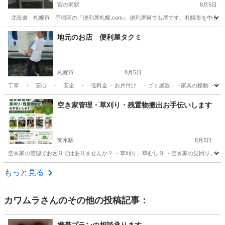
宮の沢駅
8月5日
北海道 札幌市 手稲区の『便利屋札幌.com』 便利屋何でも屋です。札幌市を中心に活
北海道
札幌市
宮の沢駅
便利屋
.com
地元のお店 便利屋タクミ
札幌市
8月5日
丁寧 ・ 安心 ・ 安全 ・ 低料金 ・お片付け ・ゴミ屋敷 ・家具の移動 ・草
北海道
札幌市
便利屋
無料
空き家管理・草刈り・残置物搬出お手伝いします
菊水駅
8月5日
空き家の管理でお困りではありませんか？ ・草刈り、草むしり ・空き家の見回り、写真
北海道
札幌市
菊水駅
便利屋
草むしり
もっと見る
カワムラ
さんのその他の投稿記事：