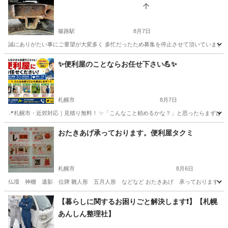
篠路駅
8月7日
誠にありがたい事にご要望が大変多く 多忙だったため募集を停止させて頂いていましたが業務が
北海道
札幌市
篠路駅
便利屋
✨️便利屋のことならお任せ下さい💪✨️
札幌市
8月7日
📍札幌市・近郊対応｜見積り無料！ ✨「こんなこと頼めるかな？」と思ったらまずはご相談く
北海道
札幌市
便利屋
無料
おたきあげ承っております。便利屋タクミ
札幌市
8月6日
仏壇 神棚 遺影 位牌 雛人形 五月人形 などなど おたきあげ 承っております。 受付
北海道
札幌市
便利屋
雛人形
【暮らしに関するお困りごと解決します❗️】【札幌
あんしん整理社】