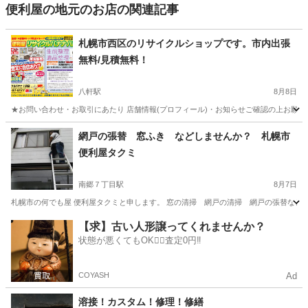
便利屋の地元のお店の関連記事
札幌市西区のリサイクルショップです。市内出張
無料/見積無料！
八軒駅
8月8日
★お問い合わせ・お取引にあたり 店舗情報(プロフィール)・お知らせご確認の上お願い
北海道
札幌市
八軒駅
便利屋
北海道
札幌市
琴似駅
網戸の張替 窓ふき などしませんか？ 札幌市
便利屋タクミ
便利屋
無料
南郷７丁目駅
8月7日
札幌市の何でも屋 便利屋タクミと申します。 窓の清掃 網戸の清掃 網戸の張替など 出来る事
北海道
札幌市
南郷７丁目駅
便利屋
網戸
【求】古い人形譲ってくれませんか？
状態が悪くてもOK🙆‍♀️査定0円‼️
COYASH
Ad
溶接！カスタム！修理！修繕