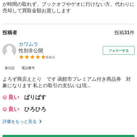
が時間の取れず、ブックオフやゲオに行けない方、代わりに
売却して買取金額お渡しします
投稿者
投稿
31
件
カワムラ
性別非公開
フォローする
5.0
(
4
)
身分証
電話番号
よろず商店えとり です 函館市プレミアム付き商品券 対
象になります 私との取引の支払いは現...
良い
ばりばす
良い
ひろひろ
評価をもっと見る