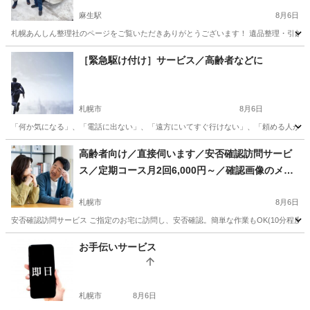
麻生駅
8月6日
札幌あんしん整理社のページをご覧いただきありがとうございます！ 遺品整理・引越し・
北海道
札幌市
麻生駅
便利屋
無料
［緊急駆け付け］サービス／高齢者などに
札幌市
8月6日
「何か気になる」、「電話に出ない」、「遠方にいてすぐ行けない」、「頼める人がいない
北海道
札幌市
便利屋
御用聞き
高齢者向け／直接伺います／安否確認訪問サービ
ス／定期コース月2回6,000円～／確認画像のメー
ルまたはLINE送信OK
札幌市
8月6日
安否確認訪問サービス ご指定のお宅に訪問し、安否確認。簡単な作業もOK(10分程度
北海道
札幌市
便利屋
月額
お手伝いサービス
札幌市
8月6日