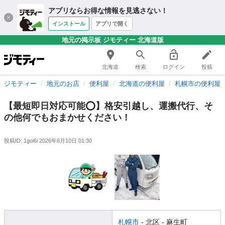
アプリならお得な情報を見逃さない！
インストール
アプリで開く
地元の掲示板 ジモティー 北海道版
北海道
検索
ログイン
投稿
ジモティー
地元のお店
便利屋
北海道の便利屋
札幌市の便利屋
【最短即日対応可能⭕️】格安引越し、運搬代行、そ
の他何でもおまかせください！
投稿ID: 1goi6i
2026年6月10日 01:30
札幌市
- 北区
- 麻生町