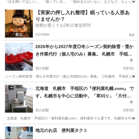
「話を聞いてほしい」、「困っている」、「頼める人がいない」などなど、ちょっとした
北海道
札幌市
便利屋
御用聞き
【実家の押し入れ整理】眠っている人形あ
りませんか？
状態が悪くてもOK🙆‍♀️査定0円‼️
COYASH
Ad
2026年から2027年度◎冬シーズン契約除雪・雪か
き作業代行（個人宅のみ）募集。 札幌市 手稲
区・西区のみ（一部エリアのみ） 限定。1か月分
基本料金６００００円から～
宮の沢駅
8月5日
シーズン契約除雪・雪かき作業代行（個人宅契約のみ）募集。 ◎札幌市 手稲区と西区のみ
北海道
札幌市
宮の沢駅
便利屋
除雪作業
北海道 札幌市 手稲区の『便利屋札幌.com』 で
す。札幌市を中心に活動中。「草刈り」「片付
け」「窓用エアコン設置」など作業中です。
宮の沢駅
8月5日
北海道 札幌市 手稲区の『便利屋札幌.com』 便利屋何でも屋です。札幌市を中心に活
北海道
札幌市
宮の沢駅
便利屋
.com
地元のお店 便利屋タクミ