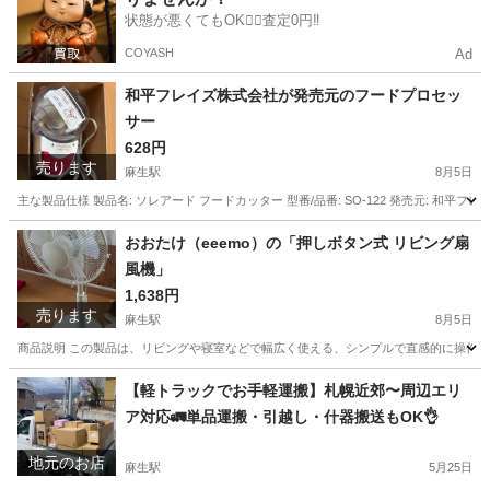
状態が悪くてもOK🙆‍♀️査定0円‼️
COYASH
Ad
和平フレイズ株式会社が発売元のフードプロセッ
サー
628円
売ります
麻生駅
8月5日
主な製品仕様 製品名: ソレアード フードカッター 型番/品番: SO-122 発売元: 和平フレイズ株
北海道
札幌市
麻生駅
キッチン家電
おおたけ（eeemo）の「押しボタン式 リビング扇
風機」
1,638円
売ります
麻生駅
8月5日
商品説明 この製品は、リビングや寝室などで幅広く使える、シンプルで直感的に操作でき
北海道
札幌市
麻生駅
季節、空調家電
【軽トラックでお手軽運搬】札幌近郊〜周辺エリ
ア対応🚛単品運搬・引越し・什器搬送もOK👌
地元のお店
麻生駅
5月25日