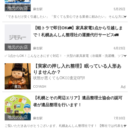
地元のお店
麻生駅
5月25日
「できるだけ安く引越したい」 「安くても安心できる業者に頼みたい」 そんな方にぴっ
北海道
札幌市
麻生駅
引っ越し
格安
【軽トラで即日OK🚛】家具家電1点から引越しま
で！札幌あんしん整理社の運搬代行サービス🚛
地元のお店
麻生駅
6月23日
✅ 1点からOK！こんなときにすぐ対応！ ・大型の家具家電（冷蔵庫・洗濯機、ソファな
北海道
札幌市
麻生駅
運搬代行
無料
【実家の押し入れ整理】眠っている人形あ
りませんか？
状態が悪くてもOK🙆‍♀️査定0円‼️
COYASH
Ad
【札幌とその周辺エリア】遺品整理士協会の認可
者が遺品整理を行います！
地元のお店
麻生駅
7月10日
ご覧いただきありがとうございます、札幌あんしん整理社です！ 【弊社では代表を含め