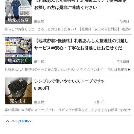
【札幌あんしん整理社】北海道エリアで便利屋を
お探しの方は是非ご連絡ください！
地元のお店
麻生駅
7月6日
暮らしのお困りごと、まるっとお任せください！ 【札幌発・安心の自社対応】 遺品整理
北海道
札幌市
麻生駅
便利屋
片付け
【地域密着×低価格】札幌あんしん整理社の引越し
サービス🚛安心・丁寧なお引越しはお任せくださ
い！
地元のお店
麻生駅
7月18日
札幌あんしん整理社のページをご覧いただきありがとうございます！ 当社は札幌市を拠点に
北海道
札幌市
麻生駅
引っ越し
無料
シンプルで使いやすいストーブです✨
8,000円
売ります
麻生駅
7月3日
寒い季節に大活躍のストーブです。 リビングや寝室など、さまざまなお部屋でお使いいた
北海道
札幌市
麻生駅
季節、空調家電
寝室
ページTOPへ