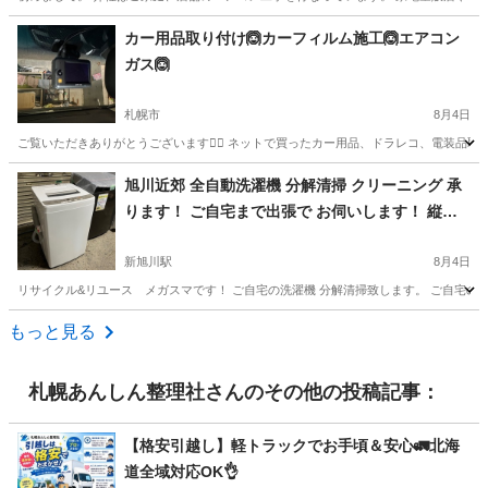
北海道
札幌市
南郷１８丁目駅
便利屋
無料
カー用品取り付け🙆カーフィルム施工🙆エアコン
ガス🙆
札幌市
8月4日
ご覧いただきありがとうございます🙇‍♂️ ネットで買ったカー用品、ドラレコ、電装品取
北海道
札幌市
便利屋
取り付け
旭川近郊 全自動洗濯機 分解清掃 クリーニング 承
ります！ ご自宅まで出張で お伺いします！ 縦型
洗濯機のみ です。
新旭川駅
8月4日
リサイクル&リユース メガスマです！ ご自宅の洗濯機 分解清掃致します。 ご自宅の
北海道
旭川市
新旭川駅
便利屋
料金
もっと見る
札幌あんしん整理社
さんのその他の投稿記事：
【格安引越し】軽トラックでお手頃＆安心🚛北海
道全域対応OK👌