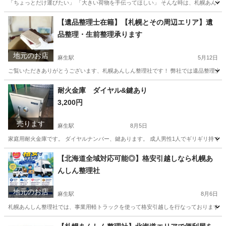
「ちょっとだけ運びたい」 「大きい荷物を手伝ってほしい」 そんな時は、札幌あんしん
北海道
札幌市
麻生駅
運搬代行
無料
【遺品整理士在籍】【札幌とその周辺エリア】遺
品整理・生前整理承ります
地元のお店
麻生駅
5月12日
ご覧いただきありがとうございます、札幌あんしん整理社です！ 弊社では遺品整理士の専門的
北海道
札幌市
麻生駅
遺品整理
遺品整理士
耐火金庫 ダイヤル&鍵あり
3,200円
売ります
麻生駅
8月5日
家庭用耐火金庫です。 ダイヤルナンバー、鍵あります。 成人男性1人でギリギリ持てる
北海道
札幌市
麻生駅
収納家具
ダイヤル
【北海道全域対応可能◎】格安引越しなら札幌あ
んしん整理社
地元のお店
麻生駅
8月6日
札幌あんしん整理社では、事業用軽トラックを使って格安引越しを行なっております！🚚
北海道
札幌市
麻生駅
引っ越し
格安