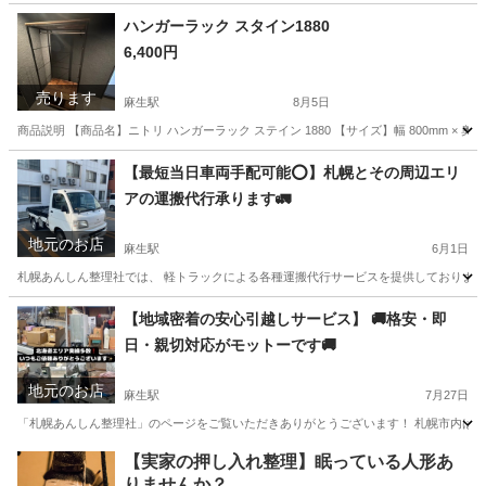
北海道
札幌市
麻生駅
遺品整理
遺品整理士
ハンガーラック スタイン1880
6,400円
売ります
麻生駅
8月5日
商品説明 【商品名】ニトリ ハンガーラック ステイン 1880 【サイズ】幅 800mm × 奥
北海道
札幌市
麻生駅
収納家具
【最短当日車両手配可能⭕️】札幌とその周辺エリ
アの運搬代行承ります🚛
地元のお店
麻生駅
6月1日
札幌あんしん整理社では、 軽トラックによる各種運搬代行サービスを提供しております。
北海道
札幌市
麻生駅
運搬代行
コンパネ
【地域密着の安心引越しサービス】 🚚格安・即
日・親切対応がモットーです🚚
地元のお店
麻生駅
7月27日
「札幌あんしん整理社」のページをご覧いただきありがとうございます！ 札幌市内はもちろん
北海道
札幌市
麻生駅
引っ越し
無料
【実家の押し入れ整理】眠っている人形あ
りませんか？