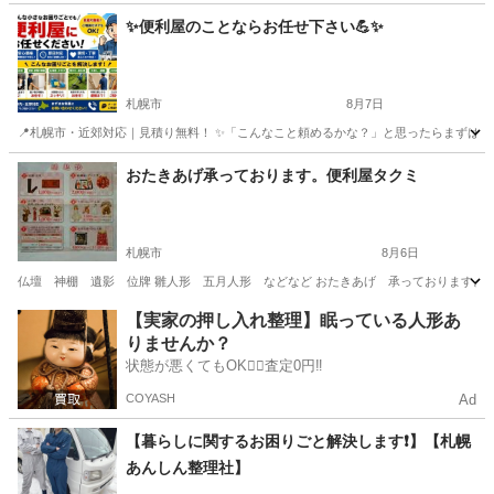
✨️便利屋のことならお任せ下さい💪✨️
札幌市
8月7日
📍札幌市・近郊対応｜見積り無料！ ✨「こんなこと頼めるかな？」と思ったらまずはご相談く
北海道
札幌市
便利屋
無料
おたきあげ承っております。便利屋タクミ
札幌市
8月6日
仏壇 神棚 遺影 位牌 雛人形 五月人形 などなど おたきあげ 承っております。 受付
北海道
札幌市
便利屋
雛人形
【実家の押し入れ整理】眠っている人形あ
りませんか？
状態が悪くてもOK🙆‍♀️査定0円‼️
COYASH
Ad
【暮らしに関するお困りごと解決します❗️】【札幌
あんしん整理社】