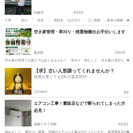
札幌市
8月5日
丁寧 ・ 安心 ・ 安全 ・ 低料金 ・お片付け ・ゴミ屋敷 ・家具の移動 ・草
北海道
札幌市
便利屋
無料
空き家管理・草刈り・残置物搬出お手伝いします
菊水駅
8月5日
空き家の管理でお困りではありませんか？ ・草刈り、草むしり ・空き家の見回り、写真
北海道
札幌市
菊水駅
便利屋
草むしり
【求】古い人形譲ってくれませんか？
状態が悪くてもOK🙆‍♀️査定0円‼️
COYASH
Ad
エアコン工事！量販店などで断られてしまった方
必見！
南郷１８丁目駅
8月4日
初めまして。 弊社はご家庭、店舗のエアコン工事を行なっています。 家電量販店や電