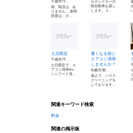
千歳市/千…
セカンドカーの
軽自動車お貸し
箱、取説は、あ
します。 1…
りません。 使用
頻度は、少…
土日限定
暑くなる前に
エアコン清掃
千歳市/千…
しませんか？
土日限定で、エ
アコン清掃➕レ
札幌市/新…
ンジフード清…
個人で、ハウス
クリーニングを
しております…
関連キーワード検索
料金
関連の掲示板