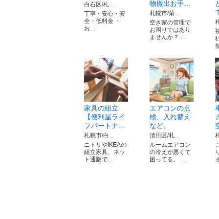
物搬出お手…
白石区/札…
札幌市/菊…
丁寧・安心・安
全・低料金 ・
空き家の管理で
お…
お困りではあり
ませんか？ …
家具の組立
エアコンの点
【便利屋ライ
検、入れ替え
フパートナ…
など。
札幌市/白…
清田区/札…
ニトリやIKEAの
ルームエアコン
組立家具、ネッ
の冷えが悪くて
ト通販で…
困ってる。 …
ま