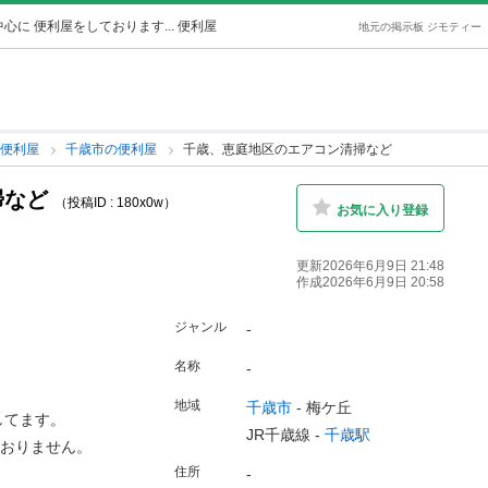
心に 便利屋をしております... 便利屋
地元の掲示板 ジモティー
の便利屋
千歳市の便利屋
千歳、恵庭地区のエアコン清掃など
掃など
（投稿ID : 180x0w）
お気に入り登録
更新2026年6月9日 21:48
作成2026年6月9日 20:58
ジャンル
-
名称
-
地域
千歳市
-
梅ケ丘
してます。
JR千歳線 -
千歳駅
ておりません。
住所
-