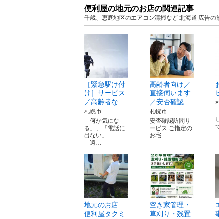
便利屋の地元のお店の関連記事
千歳、恵庭地区のエアコン清掃など 北海道 広告の
［緊急駆け付
高齢者向け／
け］サービス
直接伺います
／高齢者な…
／安否確認…
札幌市
札幌市
「何か気にな
安否確認訪問サ
る」、「電話に
ービス ご指定の
出ない」、
お宅…
「遠…
地元のお店
空き家管理・
便利屋タクミ
草刈り・残置