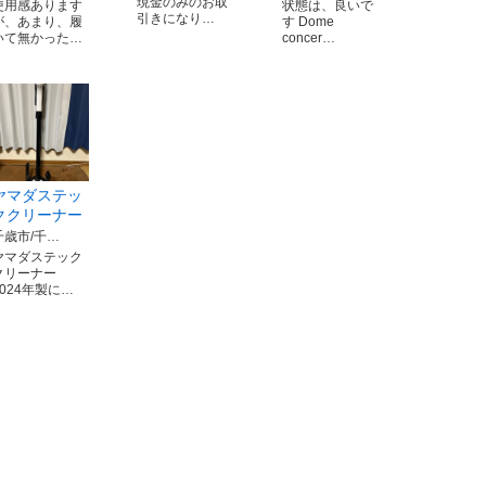
現金のみのお取
使用感あります
状態は、良いで
引きになり…
が、あまり、履
す Dome
いて無かった…
concer…
ヤマダステッ
ククリーナー
千歳市/千…
ヤマダステック
クリーナー
2024年製に…