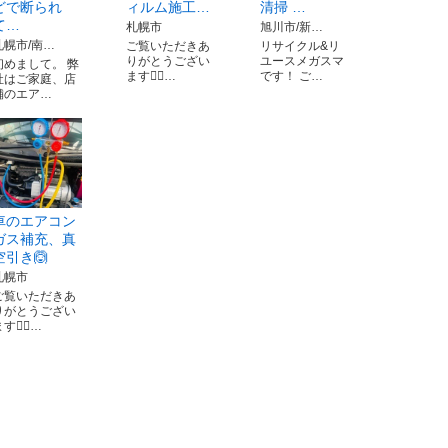
どで断られ
ィルム施工…
清掃 …
て…
札幌市
旭川市/新…
札幌市/南…
ご覧いただきあ
リサイクル&リ
りがとうござい
ユースメガスマ
初めまして。 弊
ます🙇‍♂️…
です！ ご…
社はご家庭、店
舗のエア…
車のエアコン
ガス補充、真
空引き🙆
札幌市
ご覧いただきあ
りがとうござい
す🙇‍♂️…