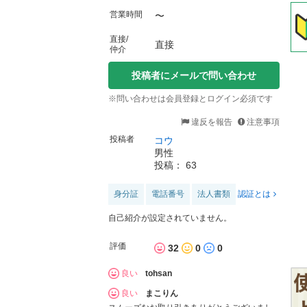
営業時間
〜
直接/
直接
仲介
投稿者にメールで問い合わせ
※問い合わせは会員登録とログイン必須です
違反を報告
注意事項
投稿者
コウ
男性
投稿： 63
身分証
電話番号
法人書類
認証とは
自己紹介が設定されていません。
評価
32
0
0
良い
tohsan
良い
まこりん