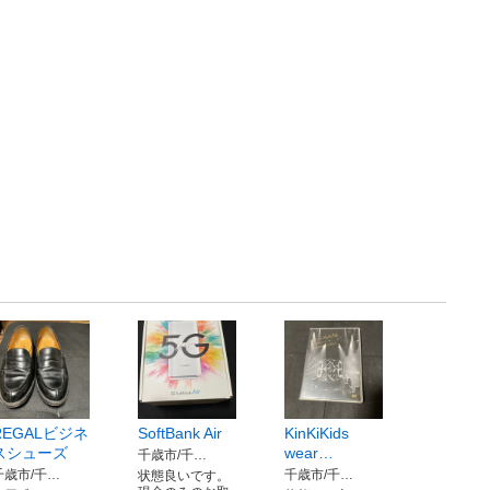
REGALビジネ
SoftBank Air
KinKiKids
スシューズ
wear…
千歳市/千…
千歳市/千…
千歳市/千…
状態良いです。