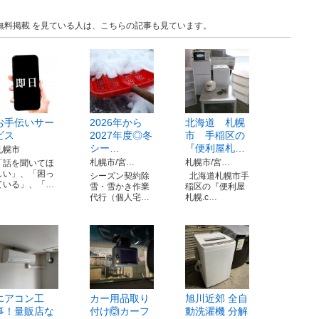
無料掲載 を見ている人は、こちらの記事も見ています。
お手伝いサー
2026年から
北海道 札幌
ビス
2027年度◎冬
市 手稲区の
シー…
『便利屋札…
札幌市
札幌市/宮…
札幌市/宮…
「話を聞いてほ
しい」、「困っ
シーズン契約除
北海道札幌市手
ている」、「…
雪・雪かき作業
稲区の『便利屋
代行（個人宅…
札幌.c…
エアコン工
カー用品取り
旭川近郊 全自
事！量販店な
付け🙆カーフ
動洗濯機 分解