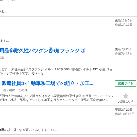
せ多…
更新11月5日
作成1月10日
います…
更新7月23日
品👍耐久性バツグン☝6角フランジ ボ...
作成3月17日
の他
。 未使用品👍6角フランジ ボルト 110本 500円👍屋外 ボルト DIY 小屋 ジョ
ガレージのボルトです。 ☝メッセ...
・派遣社員≫自動車系工場での組立・加工...
提携サイト
沼ノ端駅
その他
万円の入社特典あり！／貯金がはかどる家賃無料の寮付き◎ お仕事について エンジ
付け・機械に部品をセットして加工を行うオペレーター・製品に不良が無い...
お気に入り
更新3月20日
作成10月16日
倉庫
の横に外ですが置いてあります。 好…