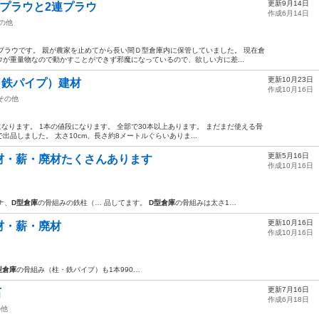
更新9月14日
プラウと2連プラウ
作成6月14日
の他
プラウです。 親が農家を止めてから長い間Ｄ型倉庫内に保管していました。 現在倉
が重量物なので動かすことができず邪魔になっているので、欲しい方に差...
更新10月23日
（鉄パイプ）建材
作成10月16日
その他
なります。 1本の値段になります。 全部で30本以上あります。 まだまだ使える骨
品しました。 太さ10cm、長さ約8メートルぐらいありま...
更新5月16日
材・薪・廃材たくさんあります
作成10月16日
ナ、
D型倉庫
の骨組みの鉄柱（… 品してます。
D型倉庫
の骨組みは太さ1…
更新10月16日
材・薪・廃材
作成10月16日
型倉庫
の骨組み（柱・鉄パイプ）も1本990…
更新7月16日
石
作成6月18日
の他