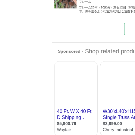
フレーム
フレーム20本（10間分）束石12個（
で、海を渡るような遠方の方はご遠慮下