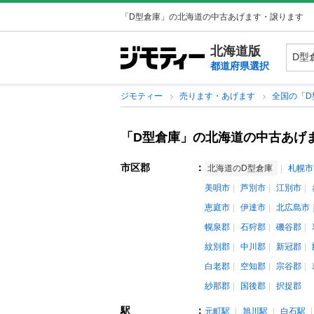
「D型倉庫」の北海道の中古あげます・譲ります
北海道版
都道府県選択
ジモティー
売ります・あげます
全国の「D
「D型倉庫」の北海道の中古あげ
市区郡
：
北海道のD型倉庫
札幌市
美唄市
芦別市
江別市
恵庭市
伊達市
北広島市
幌泉郡
石狩郡
磯谷郡
紋別郡
中川郡
新冠郡
白老郡
空知郡
宗谷郡
紗那郡
国後郡
択捉郡
駅
：
元町駅
旭川駅
白石駅