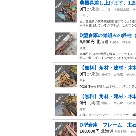
農機具差し上げます、1連
受付終了
0円
北海道
上川郡
十勝清水駅
そ
プラウ
古い農機具の東洋農機製1連プラウと2連
庫内を整理しているのですが、このプラウ
D型倉庫の骨組みの鉄柱
受付終了
9,900円
北海道
札幌市
白石駅
鉄柱
100坪ぐらいの倉庫を解体してでたものに
組みで鉄くずにするのはもったいないので出
【無料】角材・建材・木
受付終了
0円
北海道
札幌市
白石駅
その他
角材
D型倉庫
から解体した木材… 、JRコンテ
【無料】角材・建材・木
受付終了
0円
北海道
札幌市
白石駅
その他
建材
の他にスーパーハウス、JRコンテナ、
D
D型倉庫 フレーム 束
受付終了
100,000円
北海道
富良野市
そ