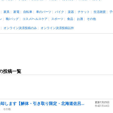
家具
家電
自転車
車のパーツ
バイク
楽器
チケット
生活雑貨
子
ン
靴/バッグ
コスメ/ヘルスケア
スポーツ
食品
お酒
その他
オンライン決済投稿のみ
オンライン決済投稿以外
の投稿一覧
更新7月25日
却します【解体・引き取り限定・北海道佐呂...
作成7月18日
駅
その他