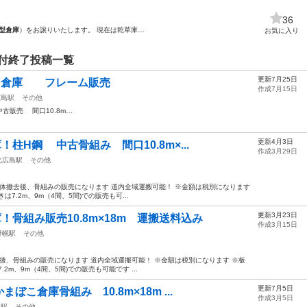
36
D型倉庫
）をお譲りいたします。 現在は乾草庫…
お気に入り
付終了投稿一覧
更新7月25日
まぼこ倉庫 フレーム販売
作成7月15日
広島駅
その他
古販売 間口10.8m…
更新4月3日
H鋼 中古骨組み 間口10.8m×...
作成3月29日
北広島駅
その他
柱H鋼 解体撤去後、骨組みの販売になります 道内全域運搬可能！ ※金額は税別になります
7.2m、9m（4間、5間)での販売も可...
更新3月23日
骨組み販売10.8m×18m 運搬送料込み
作成3月15日
野幌駅
その他
解体撤去後、骨組みの販売になります 道内全域運搬可能！ ※金額は税別になります ※板
m、9m（4間、5間)での販売も可能です ...
更新7月5日
ぼこ倉庫骨組み 10.8m×18m ...
作成3月5日
幌駅
その他