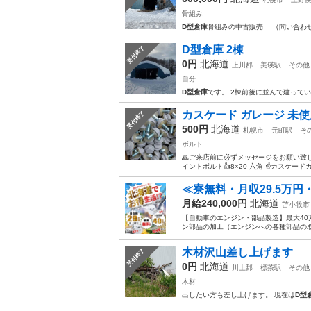
骨組み
D型倉庫
骨組みの中古販売 （問い合わ
D型倉庫 2棟
受付終了
0円
北海道
上川郡
美瑛駅
その他
自分
D型倉庫
です。 2棟前後に並んで建って
カスケード ガレージ 未使用
受付終了
500円
北海道
札幌市
元町駅
そ
ボルト
🙏ご来店前に必ずメッセージをお願い致します
イントボルト👍8×20 六角 ☝カスケード
≪寮無料・月収29.5万円
月給240,000円
北海道
苫小牧市
【自動車のエンジン・部品製造】最大40
ン部品の加工（エンジンへの各種部品の取
木材沢山差し上げます
受付終了
0円
北海道
川上郡
標茶駅
その他
木材
出したい方も差し上げます。 現在は
D型