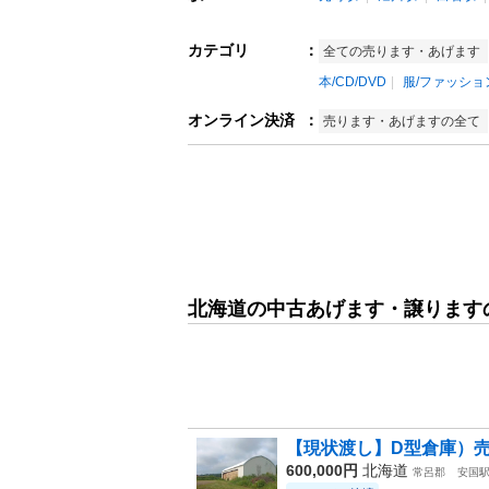
カテゴリ
：
全ての売ります・あげます
本/CD/DVD
服/ファッショ
オンライン決済
：
売ります・あげますの全て
北海道の中古あげます・譲ります
【現状渡し】D型倉庫）売
600,000円
北海道
常呂郡
安国