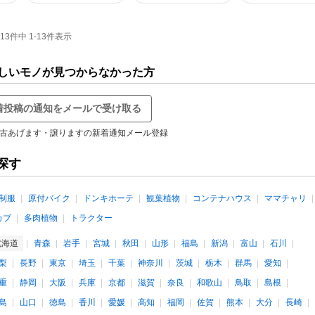
件中 1-13件表示
しいモノが見つからなかった方
着投稿の通知をメールで受け取る
古あげます・譲りますの新着通知メール登録
探す
制服
原付バイク
ドンキホーテ
観葉植物
コンテナハウス
ママチャリ
カブ
多肉植物
トラクター
北海道
青森
岩手
宮城
秋田
山形
福島
新潟
富山
石川
梨
長野
東京
埼玉
千葉
神奈川
茨城
栃木
群馬
愛知
重
静岡
大阪
兵庫
京都
滋賀
奈良
和歌山
鳥取
島根
島
山口
徳島
香川
愛媛
高知
福岡
佐賀
熊本
大分
長崎