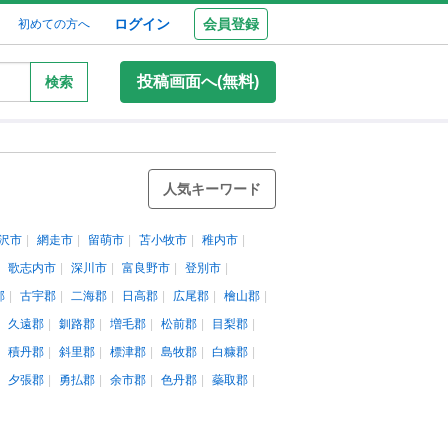
ログイン
会員登録
初めての方へ
投稿画面へ(無料)
検索
人気キーワード
沢市
網走市
留萌市
苫小牧市
稚内市
歌志内市
深川市
富良野市
登別市
郡
古宇郡
二海郡
日高郡
広尾郡
檜山郡
久遠郡
釧路郡
増毛郡
松前郡
目梨郡
積丹郡
斜里郡
標津郡
島牧郡
白糠郡
夕張郡
勇払郡
余市郡
色丹郡
蘂取郡