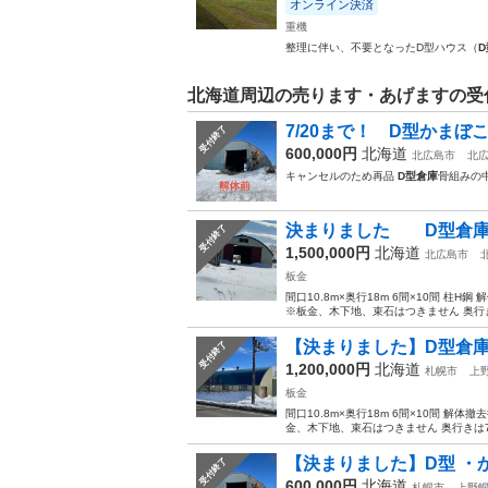
オンライン決済
重機
整理に伴い、不要となったD型ハウス（
北海道周辺の売ります・あげますの受
7/20まで！ D型か
受付終了
600,000円
北海道
北広島市
北
キャンセルのため再品
D型倉庫
骨組みの中
決まりました D型倉庫！柱
受付終了
1,500,000円
北海道
北広島市
板金
間口10.8m×奥行18m 6間×10間 
※板金、木下地、束石はつきません 奥行きは
【決まりました】D型倉庫！
受付終了
1,200,000円
北海道
札幌市
上
板金
間口10.8m×奥行18m 6間×10間 
金、木下地、束石はつきません 奥行きは7.2
【決まりました】D型 ・かま
受付終了
600,000円
北海道
札幌市
上野