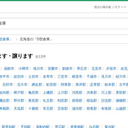
地元の掲示板 ジモティー
型倉庫」
北海道の「D型倉庫」
ます・譲ります
全13件
函館市
小樽市
旭川市
室蘭市
釧路市
帯広市
北見市
夕張市
岩見
赤平市
紋別市
士別市
名寄市
三笠市
根室市
千歳市
滝川市
砂川市
石狩市
北斗市
網走郡
虻田郡
阿寒郡
厚岸郡
足寄郡
枝幸郡
古平
岩内郡
樺戸郡
亀田郡
上磯郡
上川郡
河西郡
河東郡
川上郡
茅部郡
爾志郡
野付郡
奥尻郡
礼文郡
利尻郡
留萌郡
様似郡
沙流郡
瀬棚郡
寿都郡
天塩郡
十勝郡
常呂郡
苫前郡
浦河郡
雨竜郡
有珠郡
山越郡
新琴似駅
手稲駅
真駒内駅
帯広駅
発寒南駅
白石駅
菊水駅