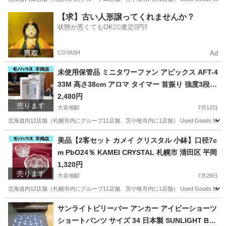
北海道
札幌市
大谷地駅
防災、セキュリティ
GENTOS
【求】古い人形譲ってくれませんか？
状態が悪くてもOK🙆‍♀️査定0円‼️
COYASH
Ad
未使用保管品 ミニタワーファン アピックス AFT-4
33M 高さ38cm アロマ タイマー 首振り 強度3段階
札幌市 清田区 平岡
2,480円
売ります
大谷地駅
7月12日
北海道内12店舗（札幌市内にグループ11店舗、苫小牧市内に1店舗） Used Goods M
北海道
札幌市
大谷地駅
季節、空調家電
AFT
美品【2客セット カメイ クリスタル 小鉢】口径7c
m PbO24％ KAMEI CRYSTAL 札幌市 清田区 平岡
1,320円
売ります
大谷地駅
7月29日
北海道内12店舗（札幌市内にグループ11店舗、苫小牧市内に1店舗） Used Goods Mar
北海道
札幌市
大谷地駅
食器
KAMEI
サンライトビリーバー アンカー アイビーショーツ
ショートパンツ サイズ 34 日本製 SUNLIGHT BEL