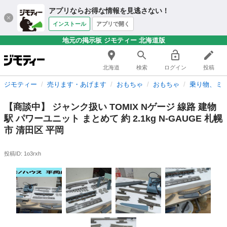
アプリならお得な情報を見逃さない！
インストール
アプリで開く
地元の掲示板 ジモティー 北海道版
北海道
検索
ログイン
投稿
ジモティー
売ります・あげます
おもちゃ
おもちゃ
乗り物、ミ
【商談中】 ジャンク扱い TOMIX Nゲージ 線路 建物
駅 パワーユニット まとめて 約 2.1kg N-GAUGE 札幌
市 清田区 平岡
投稿ID: 1o3rxh