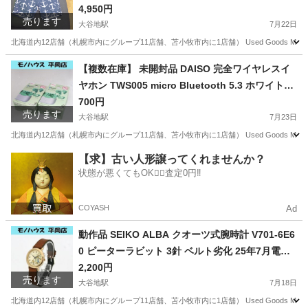
IEVER ☆ PayPay(ペイペイ)決済可能 ☆ 札幌市 清
4,950円
売ります
田区 平岡
大谷地駅
7月22日
北海道内12店舗（札幌市内にグループ11店舗、苫小牧市内に1店舗） Used Goods Mark
北海道
札幌市
大谷地駅
パンツ
ペイペイ
【複数在庫】 未開封品 DAISO 完全ワイヤレスイ
ヤホン TWS005 micro Bluetooth 5.3 ホワイト＆
グリーン 札幌市 清田区 平岡
700円
売ります
大谷地駅
7月23日
北海道内12店舗（札幌市内にグループ11店舗、苫小牧市内に1店舗） Used Goods M
北海道
札幌市
大谷地駅
オーディオ
DAISO
【求】古い人形譲ってくれませんか？
状態が悪くてもOK🙆‍♀️査定0円‼️
COYASH
Ad
動作品 SEIKO ALBA クオーツ式腕時計 V701-6E6
0 ピーターラビット 3針 ベルト劣化 25年7月電池
交換 札幌市 清田区 平岡
2,200円
売ります
大谷地駅
7月18日
北海道内12店舗（札幌市内にグループ11店舗、苫小牧市内に1店舗） Used Goods Ma