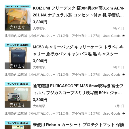
北海道
札幌市
大谷地駅
アクセサリー
ALBA
KOIZUMI フリーデスク 幅98×奥69×高81cm AEM-
281 NA ナチュラル系 コンセント付き 机 学習机
コイズミ 小泉 札幌市 清田区 平岡
3,800円
売ります
大谷地駅
6月23日
北海道内12店舗（札幌市内にグループ11店舗、苫小牧市内に1店舗） Used Goods Mar
北海道
札幌市
大谷地駅
テーブル
KOIZUMI
MC53 キャリーバッグ キャリーケース トラベルキ
ャリー 旅行カバン キャンバス地 黒 キャスター付
札幌市 清田区 平岡
3,000円
売ります
大谷地駅
6月13日
北海道内12店舗（札幌市内にグループ11店舗、苫小牧市内に1店舗） Used Goods Mar
北海道
札幌市
大谷地駅
バッグ
キャリー
通電確認 FUJICASCOPE M25 8mm映写機 富士フ
ィルム フジカスコープ 8ミリ映写機 50Hz ジャン
ク扱い 札幌市 清田区 平岡
3,800円
売ります
大谷地駅
7月5日
北海道内12店舗（札幌市内にグループ11店舗、苫小牧市内に1店舗） Used Goods Mar
北海道
札幌市
大谷地駅
プロジェクター、ホームシアター
未使用 Rebolo カーシート プロテクトマット 保護