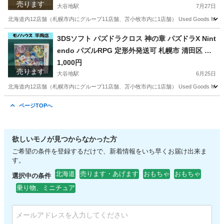
売ります
大谷地駅
7月27日
北海道内12店舗（札幌市内にグループ11店舗、苫小牧市内に1店舗） Used Goods Mark
北海道
札幌市
大谷地駅
囲碁、将棋、麻雀
碁石
3DSソフト パズドラクロス 神の章 パズドラX Nint
endo パズルRPG 定形外発送可 札幌市 清田区 平
岡
1,000円
売ります
大谷地駅
6月25日
北海道内12店舗（札幌市内にグループ11店舗、苫小牧市内に1店舗） Used Goods Mar
北海道
札幌市
大谷地駅
ポータブルゲーム
パズドラクロス
ページTOPへ
欲しいモノが見つからなかった方
ご希望の条件を登録するだけで、新着情報をいち早くお届け出来ま
す。
北海道
売ります・あげます
おもちゃ
おもちゃ
選択中の条件
乗り物、ミニチュア