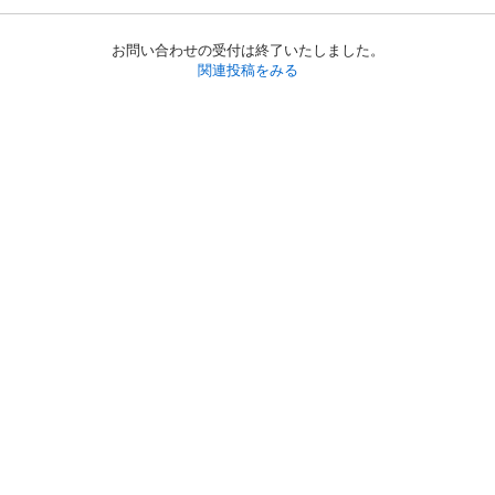
お問い合わせの受付は終了いたしました。
関連投稿をみる
初めての方へ
利用規約
プライバシーポリシー
プライバシー・ステートメント
健全化に資する運用方針
お問い合わせ
運営会社
サイトマップ
ご利用ガイド
フリーワードで探す
PC版で表示
都道府県選択
特定商取引法の表示
利用者情報の外部送信について
© 2011-
2026
Jmty, Inc.