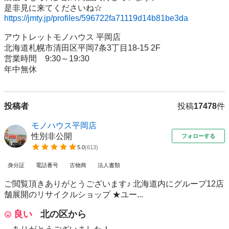
https://jmty.jp/profiles/596722fa71119d14b81be3da
アウトレットモノハウス 平岡店

北海道札幌市清田区平岡7条3丁目18-15 2F

営業時間　9:30～19:30

年中無休
投稿者
投稿
17478
件
モノハウス平岡店
性別非公開
フォローする
5.0
(
613
)
身分証
電話番号
古物商
法人書類
ご閲覧頂きありがとうございます♪ 北海道内にグループ12店
舗展開のリサイクルショップ ★ユー...
良い
北の区から