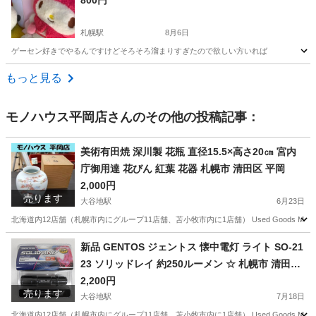
800円
札幌駅
8月6日
ゲーセン好きでやるんですけどそろそろ溜まりすぎたので欲しい方いれば
北海道
札幌市
札幌駅
おもちゃ
もっと見る
モノハウス平岡店
さんのその他の投稿記事：
美術有田焼 深川製 花瓶 直径15.5×高さ20㎝ 宮内
庁御用達 花びん 紅葉 花器 札幌市 清田区 平岡
2,000円
売ります
大谷地駅
6月23日
北海道内12店舗（札幌市内にグループ11店舗、苫小牧市内に1店舗） Used Goods Mar
北海道
札幌市
大谷地駅
インテリア雑貨/小物
花器
新品 GENTOS ジェントス 懐中電灯 ライト SO-21
23 ソリッドレイ 約250ルーメン ☆ 札幌市 清田区
平岡
2,200円
売ります
大谷地駅
7月18日
北海道内12店舗（札幌市内にグループ11店舗、苫小牧市内に1店舗） Used Goods Ma