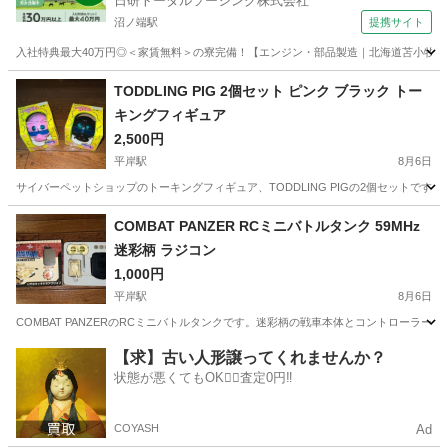
日研トータルソーシング株式会社
沼ノ端駅
提携サイト
入社特典最大40万円◎＜家賃無料＞の寮完備！【エンジン・部品製造｜北海道苫小牧市】高
北海道
苫小牧市
沼ノ端駅
その他
TODDLING PIG 2個セット ピンク ブラック トー
キングフィギュア
2,500円
平岸駅
8月6日
サイバーペットショップのトーキングフィギュア、TODDLING PIGの2個セットで
北海道
札幌市
平岸駅
フィギュア
ピンク
COMBAT PANZER RCミニバトルタンク 59MHz
迷彩柄 ラジコン
1,000円
平岸駅
8月6日
COMBAT PANZERのRCミニバトルタンクです。迷彩柄の戦車本体とコントローラーがセ
北海道
札幌市
平岸駅
ラジコン
迷彩
【求】古い人形譲ってくれませんか？
状態が悪くてもOK🙆‍♀️査定0円‼️
COYASH
Ad