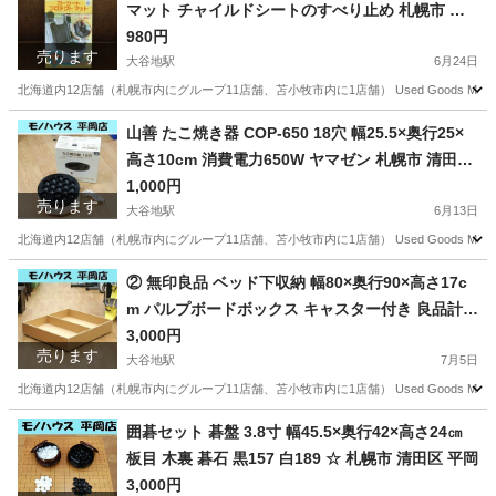
マット チャイルドシートのすべり止め 札幌市 清
映写機
田区 平岡
980円
売ります
大谷地駅
6月24日
北海道内12店舗（札幌市内にグループ11店舗、苫小牧市内に1店舗） Used Goods Mar
北海道
札幌市
大谷地駅
セーフティ、チャイルドシート
山善 たこ焼き器 COP-650 18穴 幅25.5×奥行25×
高さ10cm 消費電力650W ヤマゼン 札幌市 清田区
マット
平岡
1,000円
売ります
大谷地駅
6月13日
北海道内12店舗（札幌市内にグループ11店舗、苫小牧市内に1店舗） Used Goods Mar
北海道
札幌市
大谷地駅
キッチン家電
店舗
② 無印良品 ベッド下収納 幅80×奥行90×高さ17c
m パルプボードボックス キャスター付き 良品計画
MUJI 廃盤商品 札幌市 清田区 平岡
3,000円
売ります
大谷地駅
7月5日
北海道内12店舗（札幌市内にグループ11店舗、苫小牧市内に1店舗） Used Goods M
北海道
札幌市
大谷地駅
収納家具
パルプボードボックス
囲碁セット 碁盤 3.8寸 幅45.5×奥行42×高さ24㎝
板目 木裏 碁石 黒157 白189 ☆ 札幌市 清田区 平岡
3,000円