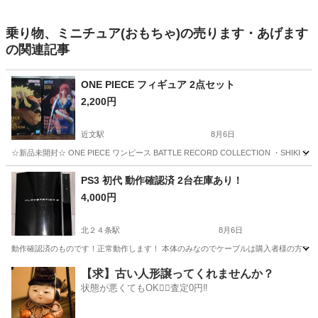
乗り物、ミニチュア(おもちゃ)の売ります・あげます
の関連記事
ONE PIECE フィギュア 2点セット
2,200円
近文駅
8月6日
☆新品未開封☆ ONE PIECE ワンピース BATTLE RECORD COLLECTION ・S
北海道
旭川市
近文駅
フィギュア
PS3 初代 動作確認済 2台在庫あり！
4,000円
北２４条駅
8月6日
動作確認済のものです！正常動作します！ 本体のみなのでケーブルは購入者様の方でご用意
北海道
札幌市
北２４条駅
テレビゲーム
ケーブル
【求】古い人形譲ってくれませんか？
状態が悪くてもOK🙆‍♀️査定0円‼️