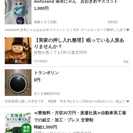
mofusand 浴衣にゃん おおきめマスコット
1,000円
南郷１８丁目駅
8月6日
mofusand 浴衣にゃんおおきめマスコット たく付き ゲームセンターで獲得した品で
北海道
札幌市
南郷１８丁目駅
おもちゃ
【実家の押し入れ整理】眠っている人形あ
りませんか？
状態が悪くてもOK🙆‍♀️査定0円‼️
COYASH
Ad
トランポリン
0円
北１８条駅
8月6日
非対面受け渡しの予定です。 ◉状態 中古 ◉おそらく100cm〜120cmくらい 色はクリ
北海道
札幌市
北１８条駅
その他
≪寮無料・月収30万円・派遣社員≫自動車系工場
での組立・加工・プレス 交替制
時給1,500円