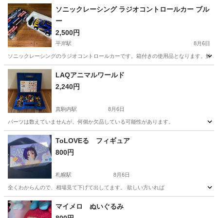
ソニックレーシング ラジオコントロールカー ブル
ー
2,500円
平岸駅
8月6日
ソニックレーシングのラジオコントロールカーです。箱付きの使用品となります。鮮やか
北海道
札幌市
平岸駅
ラジコン
LAQアニマルワールド
2,240円
真駒内駅
8月6日
パーツは数えていませんが、何個か欠品している可能性があります。
北海道
札幌市
真駒内駅
おもちゃ
ToLOVEる フィギュア
800円
札幌駅
8月6日
全くわからんので、相場見て下げて出してます。 欲しい方いれば
北海道
札幌市
札幌駅
パズル
相場
マイメロ ぬいぐるみ