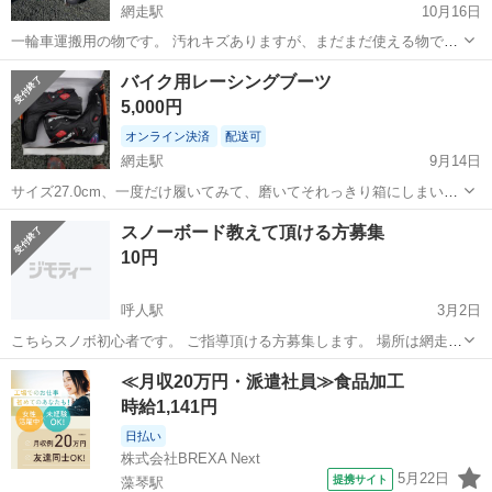
網走駅
10月16日
一輪車運搬用の物です。 汚れキズありますが、まだまだ使える物で
す。 使わなくなったので誰か使ってください。 一般の軽自動車の室内
北海道
網走市
網走駅
フィットネス、トレーニング
バイク用レーシングブーツ
後方にも積んで運べる大きさです。
軽自動車
5,000円
オンライン決済
配送可
網走駅
9月14日
サイズ27.0cm、一度だけ履いてみて、磨いてそれっきり箱にしまい込
んでたので汚れキズなどはありません。 誰かに使って頂きたいです。
北海道
網走市
網走駅
マリンスポーツ
キズ
スノーボード教えて頂ける方募集
10円
呼人駅
3月2日
こちらスノボ初心者です。 ご指導頂ける方募集します。 場所は網走レ
イクビュースキー場でお願いいたします。 リフト代こちらで負担いた
北海道
網走市
呼人駅
スノーボード
リフト
≪月収20万円・派遣社員≫食品加工
します。 移動費（ガソリン代）一律1000円お支払いいたします。 よ
時給1,141円
ろしくお願いいたします。
日払い
株式会社BREXA Next
5月22日
提携サイト
藻琴駅