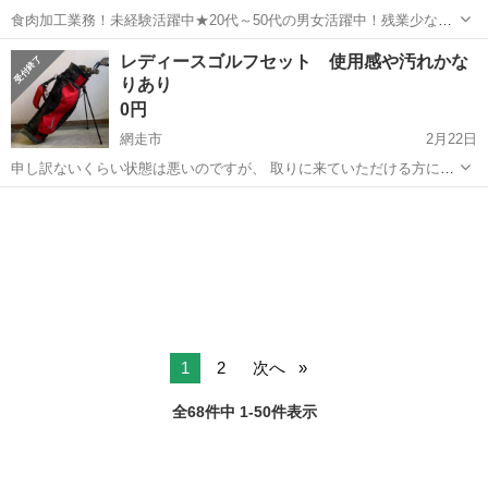
食肉加工業務！未経験活躍中★20代～50代の男女活躍中！残業少なめ
◎最寄り駅から徒歩11分★日払いOK！車・バイク・自転車通勤可◎工
北海道
網走市
藻琴駅
その他
レディースゴルフセット 使用感や汚れかな
場敷地内に無料駐車場完備★作業着無償貸与◎《北海道網走市》 人気
りあり
の工場のお仕事 ◇食肉の加...
0円
網走市
2月22日
申し訳ないくらい状態は悪いのですが、 取りに来ていただける方にお
譲りします。 レディースゴルフセット 倉庫に長年保管されていたた
北海道
網走市
ゴルフ
クラブ
め、ゴルフバッグやクラブがかなり汚れています。 引っ越しのため処
分することになりまし...
1
2
次へ
全68件中 1-50件表示