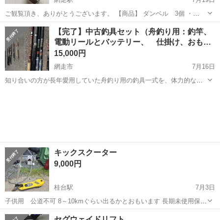
ご観覧頂き、ありがとうございます。 【商品】 ダンベル 3個 ・
3kg 2個 ・2kg 1個 【状態】 中古品 使用に伴うキズや汚れ等はご
北海道
網走市
網走駅
フィットネス、トレーニング
【完了】中古釣具セット（舟釣り用：釣竿、
ざいます。 ご理解お願い致します。 ☆お問い合わせ・コメントについ
電動リールとバッテリー、 仕掛け、おも…
ダンベル
て☆ いただ...
15,000円
網走市
7月16日
知り合いの方が長年愛用していた舟釣り用の釣具一式を、体力的な理
由で釣りを引退することになったため、必要とされている方にお譲り
北海道
網走市
マリンスポーツ
おもり
いたします。 【内容】 釣り竿：6本（長さ 約1.8m～2.3m） （olympic
北...
キックスクーター
9,000円
桂台駅
7月3日
子供用 公道不可 8～10kmぐらい出るかとおもいます 長期未使用保管
品を購入後バッテリーを新品に変えて少し遊んでましたが加工したバ
北海道
網走市
桂台駅
ストリートスポーツ
スクーター
セグウェイドリフト