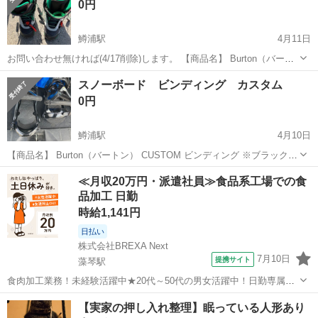
0円
は個人の主観となりますの...
鱒浦駅
4月11日
お問い合わせ無ければ(4/17削除)します。 【商品名】 Burton（バート
ン） RULER ASIAN FIT スノーボードブーツ サイズ：US 11 / JPN
北海道
網走市
鱒浦駅
スノーボード
Burton
スノーボード ビンディング カスタム
29cm 【状態】 ・全体的に使用感あり ・外側の生地...
0円
鱒浦駅
4月10日
【商品名】 Burton（バートン） CUSTOM ビンディング ※ブラックモ
デル／扱いやすい定番シリーズ サイズ Large 【状態】 ・全体的に使用
北海道
網走市
鱒浦駅
スノーボード
Burton
≪月収20万円・派遣社員≫食品系工場での食
感あり ・ストラップ・ラチェット動作は問題なし ・ハイバックにス
品加工 日勤
レ、小キ...
時給1,141円
日払い
株式会社BREXA Next
7月10日
提携サイト
藻琴駅
食肉加工業務！未経験活躍中★20代～50代の男女活躍中！日勤専属＆
土日休み◎日払い制度の利用OK！マイカー通勤可！無料駐車場完備
北海道
網走市
藻琴駅
その他
【実家の押し入れ整理】眠っている人形あり
★《北海道網走市》 人気の工場のお仕事 ◇食肉の加工作業◇ ○豚肉の