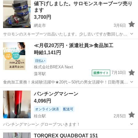
値下げしました。サロモンスキーブーツ売り
ます
3,700円
網走市
3月6日
サロモンのスキーブーツ出品いたします。少し古いですが数回しか使
用せずに保管していましたので多少のキズはありますが美品かとおも
北海道
網走市
スキー
サロモン
≪月収20万円・派遣社員≫食品加工
います、個人差もあるかと思いますが履き心地良かったです。 引取
時給1,141円
限定でよろしくお願い致します。 ...
日払い
株式会社BREXA Next
7月10日
提携サイト
藻琴駅
食肉加工業務！未経験活躍中★20代～50代の男女活躍中！日勤専属＆
土日休み◎日払い制度の利用OK！マイカー通勤可！無料駐車場完備
北海道
網走市
藻琴駅
その他
パンチングマシーン
★《北海道網走市》 人気の工場のお仕事 ◇食肉の加工作業◇ ○豚肉の
4,096円
整形、除骨作業に従事 ・...
オンライン決済
配送可
桂台駅
2月5日
パンチングマシーン グローブついきます！
北海道
網走市
桂台駅
武道、格闘技
パンチングマシーン
TORQREX QUADBOAT 151