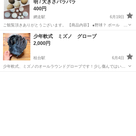
明 / 大きさバラバラ
400円
網走駅
6月19日
ご観覧頂きありがとうございます。 【商品内容】 ●野球？ ボール
5個 ●小さい ボール 4個 ●汚れありボール 6個 ※中古品をご理解
北海道
網走市
網走駅
野球
ボール
少年軟式 ミズノ グローブ
お願い致します。 【状態】中古 / 現状品 使用に伴うキズやかなり汚れ
2,000円
ござい...
桂台駅
6月4日
少年軟式、ミズノのオールラウンドグローブです！少し傷んではいま
すがまだまだ使って頂けると思います！
北海道
網走市
桂台駅
野球
軟式