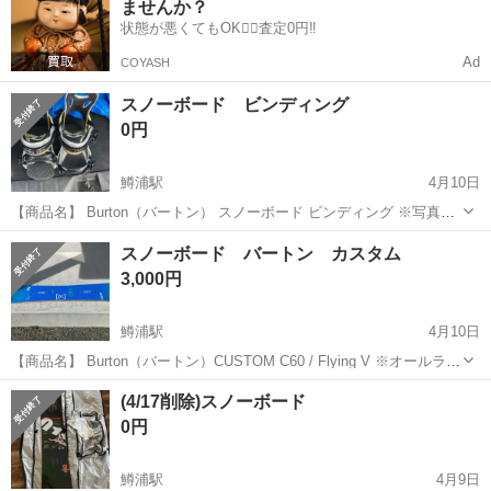
ませんか？
整形、除骨作業に従事 ・...
状態が悪くてもOK🙆‍♀️査定0円‼️
Ad
COYASH
スノーボード ビンディング
0円
鱒浦駅
4月10日
【商品名】 Burton（バートン） スノーボード ビンディング ※写真の
モデル（黒×白×ゴールド系） 【状態】 ・全体的に使用感あり ・スト
北海道
網走市
鱒浦駅
スノーボード
ビンディング
スノーボード バートン カスタム
ラップ、ラチェット動作は問題なし ・ハイバックに軽いスレあり ・フ
3,000円
ットベッドの汚...
鱒浦駅
4月10日
【商品名】 Burton（バートン）CUSTOM C60 / Flying V ※オールラウ
ンドに使える人気モデル 【サイズ】 表記：60 ※一般的には156〜
北海道
網走市
鱒浦駅
スノーボード
バートン
(4/17削除)スノーボード
160cmクラスの方向けモデルです。 【状態】 ・トップシー...
0円
鱒浦駅
4月9日