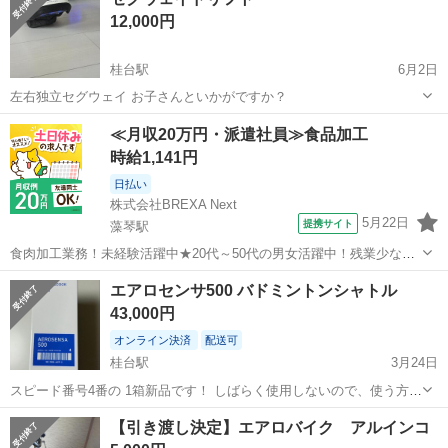
ッテリー配線が取れやすく、遊ばなくなり直すのも面倒なのでジャン
12,000円
ク扱いで出品します ギボシ端子...
桂台駅
6月2日
左右独立セグウェイ お子さんといかがですか？
北海道
網走市
桂台駅
ストリートスポーツ
≪月収20万円・派遣社員≫食品加工
時給1,141円
日払い
株式会社BREXA Next
5月22日
提携サイト
藻琴駅
食肉加工業務！未経験活躍中★20代～50代の男女活躍中！残業少なめ
◎最寄り駅から徒歩11分★日払いOK！車・バイク・自転車通勤可◎工
北海道
網走市
藻琴駅
その他
エアロセンサ500 バドミントンシャトル
場敷地内に無料駐車場完備★作業着無償貸与◎《北海道網走市》 人気
43,000円
の工場のお仕事 ◇食肉の加...
オンライン決済
配送可
桂台駅
3月24日
スピード番号4番の 1箱新品です！ しばらく使用しないので、使う方よ
ろしくお願いします！ 今月購入したばかりです！
北海道
網走市
桂台駅
その他
シャトル
【引き渡し決定】エアロバイク アルインコ