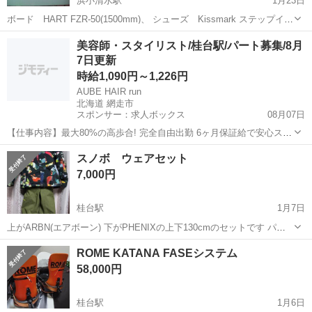
浜小清水駅
1月23日
ボード HART FZR-50(1500mm)、 シューズ Kissmark ステップイン
ブーツ(EASY CLICK SYSTEM)26.0cm ステップインビンディング
北海道
網走市
浜小清水駅
スノーボード
Kissmark
美容師・スタイリスト/桂台駅/パート募集/8月
NR、NCでお願いします。
7日更新
時給1,090円～1,226円
AUBE HAIR run
北海道 網走市
スポンサー：求人ボックス
08月07日
【仕事内容】最大80%の高歩合! 完全自由出勤 6ヶ月保証給で安心スタ
ート <募集職種> 美容師 <仕事内容> サロン内業務全般 希望や適性に
アルバイト・パート
スノボ ウェアセット
応じて、 店舗運営・スタッフ管理などの マネジメント業務にも携われ
7,000円
ます <必要経験> ス...
桂台駅
1月7日
上がARBN(エアボーン) 下がPHENIXの上下130cmのセットです パン
ツのすそに破れがあるぐらいでまだまだ着ていただけますm(__)m 左腕
北海道
網走市
桂台駅
スノーボード
セット
ROME KATANA FASEシステム
にパスケース付き バックプリントのARBNがカッコいいです！ サイズ
58,000円
アウトで...
桂台駅
1月6日