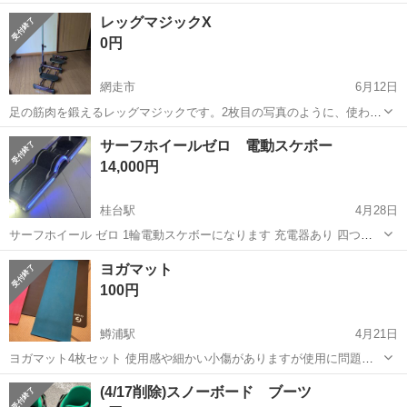
なります。 子どもの練習用に使っていました。 屋外でそのまま使える
北海道
網走市
鱒浦駅
バスケットボール
レッグマジックX
ので、庭や駐車場に設置したい方におすすめです。 高さ調整が可能
0円
で、子ども〜大人まで使え...
網走市
6月12日
足の筋肉を鍛えるレッグマジックです。2枚目の写真のように、使わな
い時には足の部分を立てて収納できます。ハンドルの高さは調整でき
北海道
網走市
フィットネス、トレーニング
サーフホイールゼロ 電動スケボー
ます。 網走市内に取りに来て頂ける方にお譲りしたいです。 近いうち
レッグマジック
14,000円
に処分予定なので、興味のある方は...
桂台駅
4月28日
サーフホイール ゼロ 1輪電動スケボーになります 充電器あり 四つ角
に小さい補助輪ありますがどうしても先端部分こするので傷あります
北海道
網走市
桂台駅
ストリートスポーツ
スケボー
ヨガマット
がひどいものではありません！ マックス18km出ます 2019年製ですが
100円
電池持ちもまぁまぁいい...
鱒浦駅
4月21日
ヨガマット4枚セット 使用感や細かい小傷がありますが使用に問題あ
りません。 南コミセンの駐車場まで取りに来ていただける方にお譲り
北海道
網走市
鱒浦駅
スポーツ
ヨガマット
(4/17削除)スノーボード ブーツ
します。 ※中古品の為、神経質な方はご遠慮ください。 ※商品の状態