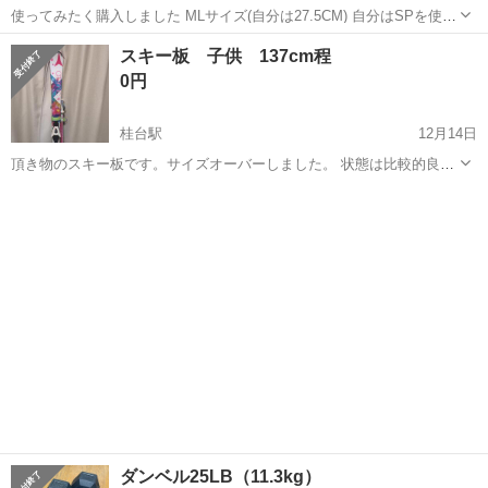
使ってみたく購入しました MLサイズ(自分は27.5CM) 自分はSPを使っ
ててそちらの方がしっくりくるので出品します！ 使用時間2時間 極美
北海道
網走市
桂台駅
スノーボード
システム
スキー板 子供 137cm程
品 ディスクはネジを締めたことによる傷はあります オレンジのビン
0円
はめっちゃ映えます...
桂台駅
12月14日
頂き物のスキー板です。サイズオーバーしました。 状態は比較的良い
かと思います。 素人採寸なので、長さに誤差があるかもしれませんが
北海道
網走市
桂台駅
スキー
スキー板
ご了承ください。 冬のスキー授業にいかがですか？
ダンベル25LB（11.3kg）