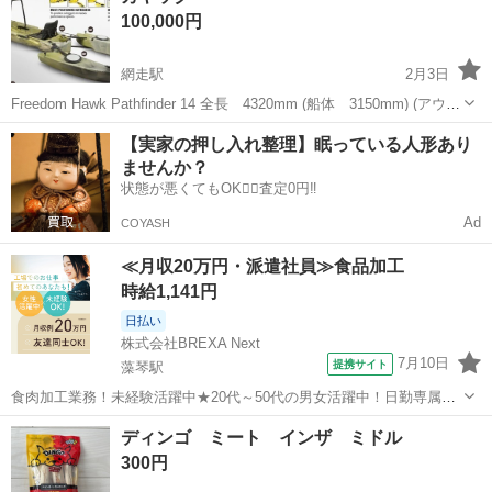
レッグマジック
100,000円
能) ヨロシクお願いします。
網走駅
2月3日
Freedom Hawk Pathfinder 14 全長 4320mm (船体 3150mm) (アウト
リガー 1270mm) 全幅 790mm 重量 44.5Kg (船体 28.6Kg) (アウ
北海道
網走市
網走駅
スポーツ
カヤック
【実家の押し入れ整理】眠っている人形あり
トリガー 15.9K...
ませんか？
状態が悪くてもOK🙆‍♀️査定0円‼️
Ad
COYASH
≪月収20万円・派遣社員≫食品加工
時給1,141円
日払い
株式会社BREXA Next
7月10日
提携サイト
藻琴駅
食肉加工業務！未経験活躍中★20代～50代の男女活躍中！日勤専属＆
土日休み◎日払い制度の利用OK！マイカー通勤可！無料駐車場完備
北海道
網走市
藻琴駅
その他
ディンゴ ミート インザ ミドル
★《北海道網走市》 人気の工場のお仕事 ◇食肉の加工作業◇ ○豚肉の
300円
整形、除骨作業に従事 ・...