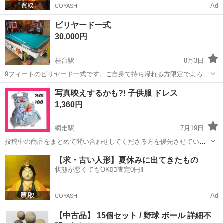
Ad
COYASH
ビリヤード一式
30,000円
桂台駅
8月3日
9フィートのビリヤード一式です。ご自身で持ち帰れる方限定でよろし
くお願いします。写真にはガレージに置いてある物も写ってますが、
北海道
網走市
桂台駅
その他
一式
写真映えするかも?! 子供服 ドレス
販売品はビリヤード台、キュー、ビリヤードね球のみになります。非
1,360円
常に重たく総重量は300キロオーバー...
網走駅
7月19日
投稿中の商品をまとめて問い合わせしてくださる方を優先させていた
だきます。 古着の為、多少スレ・キズ・汚れなどがある場合がござい
北海道
網走市
網走駅
スノーボード
個人
【求・古い人形】夏休みに出てきたもの
ます。ご理解お願い致します。 ☆お問い合わせ・コメントについて☆
状態が悪くてもOK🙆‍♀️査定0円‼️
いただいたお問い合わせ・コ...
Ad
COYASH
【中古品】 15個セット / 野球 ボール 詳細不