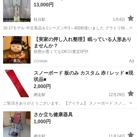
13,000円
桂台駅
1月4日
16-17モデル 中古美品を1シーズン中3～4回程使いました グラトリ特化
ボードです 自分はカービングメインなのでそんな荒い使い方はしてお
北海道
網走市
桂台駅
スノーボード
グラトリ
【実家の押し入れ整理】眠っている人形あり
りません センターロッカーでキャンバーが4つあるクアッドキャンバ
ませんか？
ーボードで珍しいと思い...
状態が悪くてもOK🙆‍♀️査定0円‼️
Ad
COYASH
スノーボード 板のみ カスタム 赤 / レッド ■現
状品■
2,000円
網走駅
12月29日
ご覧頂きありがとうございます。 【アイテム】 スノーボード スノボ
板のみ 【ボードサイズ】 約140cm ※素人スケール採寸となります。
北海道
網走市
網走駅
スノーボード
現状
さか立ち健康器具
【カラー】 赤 / レッド 【詳細】 ・タイプフリースタイル ・形状キ
1,000円
ャンバ...
網走駅
11月14日