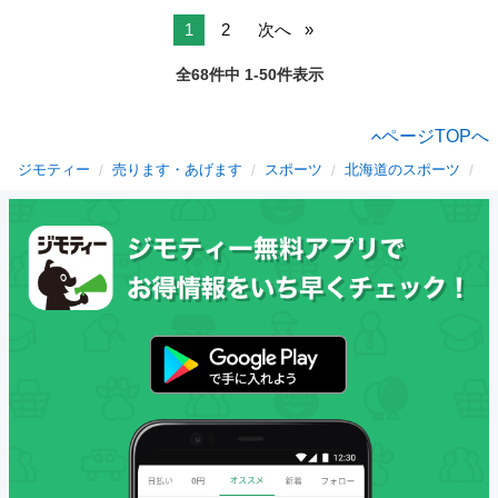
1
2
次へ
全68件中 1-50件表示
ページTOPへ
ジモティー
売ります・あげます
スポーツ
北海道のスポーツ
網