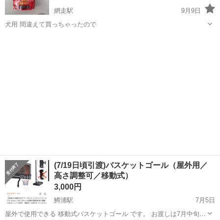
網走駅
9月9日
犬用 間違えて買っちゃったので
北海道
網走市
網走駅
野球
(7/19日頃引渡)バスケットゴール（屋外用／
高さ調整可／移動式）
3,000円
鱒浦駅
7月5日
屋外で使用できる 移動式バスケットゴール です。 お渡しは7月中旬に