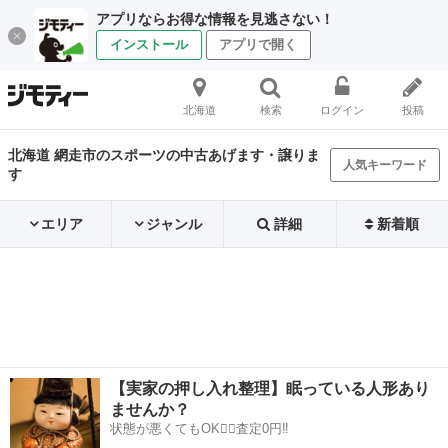
アプリならお得な情報を見逃さない！
インストール
アプリで開く
北海道
検索
ログイン
投稿
北海道 網走市のスポーツの中古あげます・譲りま
人気キーワード
す
エリア
ジャンル
詳細
新着順
【実家の押し入れ整理】眠っている人形あり
ませんか？
状態が悪くてもOK🙆‍♀️査定0円‼️