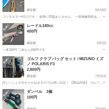
網走駅
9月18日
フジタカヌーKG-1です！ 使用に問題ありません。 一部補修箇所あ
り。
北海道
網走市
網走駅
その他
カヌー
レードル180cc
400円
網走駅
9月5日
一本200円 二本なら400円です
北海道
網走市
網走駅
ゴルフ
レードル
ゴルフ クラブ バッグ セット / MIZUNO ミズ
ノ POLARIS F3
2,800円
網走駅
7月31日
詳しいことが分かりかねますのでお得に出品！ 【商品内容】 ゴルフク
ラブ バッグセット MIZUNO ミズノ POLARIS F3 アイアン他 【状態】
北海道
網走市
網走駅
ゴルフ
POLARIS
ダンベル 3個
・中古 / 現状品 ・使用に伴うキズや汚れがございます （個人の主観...
100円
網走駅
7月19日