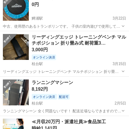
0円
鱒浦駅
3月22日
中古、使用歴のあるトランポリンです。 子供の室内遊びで使用してい
ました。 キズや破れ箇所ありますが、通常通り使用出来ます。 南コミ
北海道
網走市
鱒浦駅
フィットネス、トレーニング
リーディングエッジ トレーニングベンチ マル
センの駐車場まで取りに来ていただける方にお譲りします。 ※長期保
チポジション 折り畳み式 耐荷重3…
トランポリン
管、中古品の為、神経質な...
3,000円
オンライン決済
桂台駅
3月15日
リーディングエッジ トレーニングベンチ マルチポジション 折り畳み
式 耐荷重300kg 角度調整機能 フラットベンチ インクラインベンチ デ
北海道
網走市
桂台駅
フィットネス、トレーニング
ランニングマシーン
クラインベンチ LE-B80 2024年9月購入 引越しするため出品します。
ベンチ
8,192円
...
オンライン決済
配送可
桂台駅
2月5日
ランニングマシーン 全く問題ないです！ 配送近場ならできますので相
談してください！
北海道
網走市
桂台駅
フィットネス、トレーニング
≪月収20万円・派遣社員≫食品加工
ランニングマシーン
時給1,141円