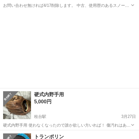
お問い合わせ無ければ4/17削除します。 中古、使用歴のあるスノーボ
ードです。 キズや汚れありますが、通常通り使用出来ます。 長年使用
北海道
網走市
鱒浦駅
スノーボード
個人
していたので傷は多いです。ご理解いただける方にお譲りします。 板
は柔めでキッカーよりグラ...
硬式内野手用
5,000円
桂台駅
3月27日
硬式内野手用 使わなくなったので誰か欲しい方いれば！ 傷汚れはあり
ますがしっかり型ついててヨレたりしてないので使いやすいと思いま
北海道
網走市
桂台駅
野球
汚れ
トランポリン
す！