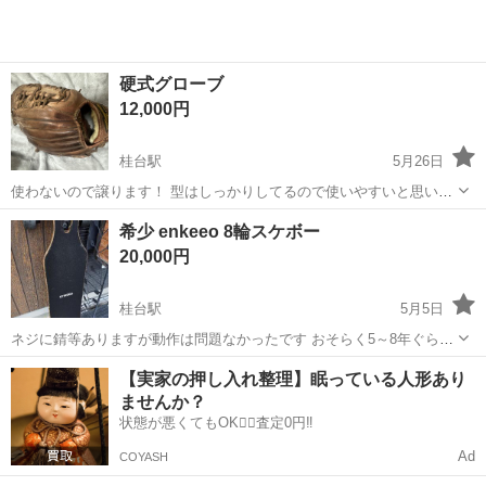
硬式グローブ
12,000円
桂台駅
5月26日
使わないので譲ります！ 型はしっかりしてるので使いやすいと思いま
す。、
北海道
網走市
桂台駅
野球
グローブ
希少 enkeeo 8輪スケボー
20,000円
桂台駅
5月5日
ネジに錆等ありますが動作は問題なかったです おそらく5～8年ぐらい
前に購入したものです 子ども達が雨の日も結構遊んでて錆びました
北海道
網走市
桂台駅
ストリートスポーツ
enkeeo
【実家の押し入れ整理】眠っている人形あり
(笑) ベアリングには油さして埃が結構ついてます LEDはRGBのテープ
ませんか？
ですが手持ちのダイソーの...
状態が悪くてもOK🙆‍♀️査定0円‼️
Ad
COYASH