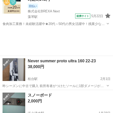
日払い
株式会社BREXA Next
5月22日
提携サイト
藻琴駅
食肉加工業務！未経験活躍中★20代～50代の男女活躍中！残業少なめ
◎最寄り駅から徒歩11分★日払いOK！車・バイク・自転車通勤可◎工
北海道
網走市
藻琴駅
その他
場敷地内に無料駐車場完備★作業着無償貸与◎《北海道網走市》 人気
の工場のお仕事 ◇食肉の加...
Never summer proto ultra 160 22-23
38,000円
桂台駅
2月1日
昨シーズンに中古で購入 前所有者がつけたソールに1部ダメージがあ
り、毎回waxで埋まってますが自分は気にならなかったです エッジも
北海道
網走市
桂台駅
スノーボード
バイン
スノーボード
少し使ってからチューンした方がいいかと思います(接雪点が減りぎみ)
2,000円
あとは反射させるとバイン跡...