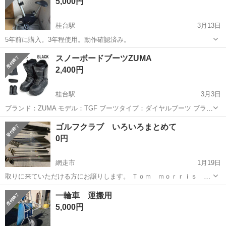
5,000円
桂台駅
3月13日
5年前に購入。3年程使用。動作確認済み。
北海道
網走市
桂台駅
フィットネス、トレーニング
スノーボードブーツZUMA
アルインコ
2,400円
桂台駅
3月3日
ブランド：ZUMA モデル：TGF ブーツタイプ：ダイヤルブーツ ブラ
ック：24-25cm ※中に若干毛玉はありますが、使用には問題ありませ
北海道
網走市
桂台駅
スノーボード
ブランド
ゴルフクラブ いろいろまとめて
ん ブーツサイズの選び方 スノーボードのブーツは普段履いている靴と
0円
同じサイ...
網走市
1月19日
取りに来ていただける方にお譲りします。 Ｔｏｍ ｍｏｒｒｉｓ ４
００ ドライバー １Ｗ Ｇｏｏｄ Ｌｉｎｅ ドライバー １Ｗ Ｆｏ
北海道
網走市
ゴルフ
ゴルフクラブ
一輪車 運搬用
ｕｎｅｒｓ Ｃｌｕｂ Ｆ １６．５ Ｔｏｍ Ｗａｔｓｏｎ キャス
5,000円
コ パワートルネ...