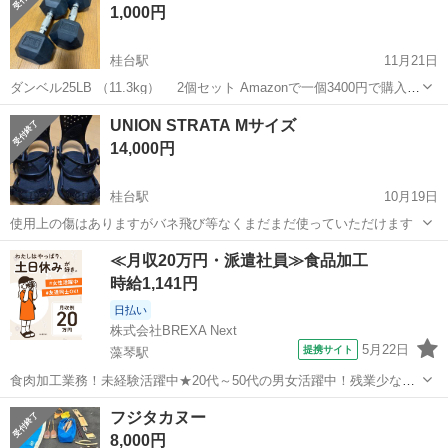
1,000円
桂台駅
11月21日
ダンベル25LB （11.3kg） 2個セット Amazonで一個3400円で購入し
たものになります。
北海道
網走市
桂台駅
フィットネス、トレーニング
UNION STRATA Mサイズ
ダンベル
14,000円
桂台駅
10月19日
使用上の傷はありますがバネ飛び等なくまだまだ使っていただけます
北海道
網走市
桂台駅
スノーボード
UNION
≪月収20万円・派遣社員≫食品加工
時給1,141円
日払い
株式会社BREXA Next
5月22日
提携サイト
藻琴駅
食肉加工業務！未経験活躍中★20代～50代の男女活躍中！残業少なめ
◎最寄り駅から徒歩11分★日払いOK！車・バイク・自転車通勤可◎工
北海道
網走市
藻琴駅
その他
フジタカヌー
場敷地内に無料駐車場完備★作業着無償貸与◎《北海道網走市》 人気
8,000円
の工場のお仕事 ◇食肉の加...