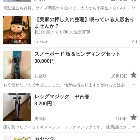
電動逆立ち器具、サイズ調整付きなので、大人から小学生くらいの子
供まで使えます。 手元のコントローラーで角度を変えられ、ひとりで
北海道
網走市
網走駅
フィットネス、トレーニング
【実家の押し入れ整理】眠っている人形あり
も使用する事が出来ます。 安全機能付きなので、さか立ち状態から手
ませんか？
逆立ち
動でもレバーを下げると電気を使わず...
状態が悪くてもOK🙆‍♀️査定0円‼️
Ad
COYASH
スノーボード 板＆ビンディングセット
30,000円
桂台駅
10月13日
もう使わないので出品しました。傷が結構ありますが割れなどはあり
ません、まだまだご使用できます。写真にもありますがサイズが
北海道
網走市
桂台駅
スノーボード
ビンディング
レッグマジック 中古品
156cmとなっております。 板のメーカー[Kissmark] ビンディングのメ
3,200円
ーカー[union14-...
鱒浦駅
4月6日
譲り受けたフィットネスマシン、レッグマジックです。 使用感は少な
く美品だと思います。 受け渡しは網走ヤマダ電機の駐車場〜その近隣
北海道
網走市
鱒浦駅
フィットネス、トレーニング
カヤック
の分かりやすいところなら変更も可です。 (小清水、清里、斜里でも可