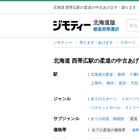
北海道 西帯広駅の柔道の中古あげます・譲ります
北海道版
都道府県選択
ジモティー
売ります・あげます
スポーツ
北海道 西帯広駅の柔道の中古あ
駅
：
北海道の柔道
新得
十勝
上厚内
厚内
直別
尺別
ジャンル
：
全てのスポーツ
スポーツ
バスケットボール
ストリ
サブジャンル
：
全ての武道、格闘技
柔道
価格帯
：
全ての柔道の価格帯
無