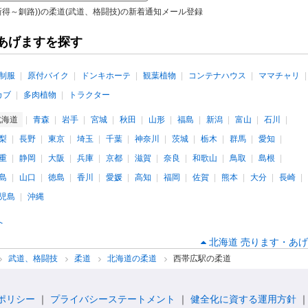
新得～釧路))の柔道(武道、格闘技)の新着通知メール登録
あげますを探す
制服
原付バイク
ドンキホーテ
観葉植物
コンテナハウス
ママチャリ
カブ
多肉植物
トラクター
北海道
青森
岩手
宮城
秋田
山形
福島
新潟
富山
石川
梨
長野
東京
埼玉
千葉
神奈川
茨城
栃木
群馬
愛知
重
静岡
大阪
兵庫
京都
滋賀
奈良
和歌山
鳥取
島根
島
山口
徳島
香川
愛媛
高知
福岡
佐賀
熊本
大分
長崎
児島
沖縄
へ
北海道 売ります・あげ
武道、格闘技
柔道
北海道の柔道
西帯広駅の柔道
ポリシー
プライバシーステートメント
健全化に資する運用方針