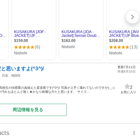
更新7月11日
思いますよ(^3^)/
作成4月10日
武道、格闘技
2
生の頃授業の為揃えた柔道着です(^3^)/ 写真が上手く撮れてないのですが(-_-;)
汚れもほとんど無く★かなり綺麗な方だと思います。 サイズ...
お気に入り
周辺情報を見る