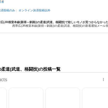
業者
決済投稿のみ
オンライン決済投稿以外
広(JR根室本線(新得～釧路))の柔道(武道、格闘技)で欲しいモノが見つからなかっ
西帯広(JR根室本線(新得～釧路))の柔道(武道、格闘技)の新着通知メール
)の柔道(武道、格闘技)の投稿一覧