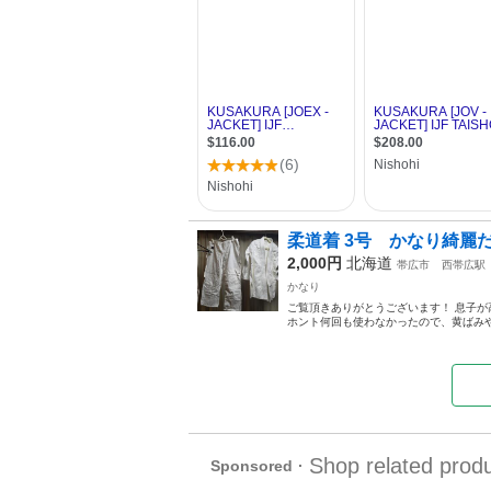
柔道着 3号 かなり綺麗だと
2,000円
北海道
帯広市
西帯広駅
かなり
ご覧頂きありがとうございます！ 息子が高校
ホント何回も使わなかったので、黄ばみや