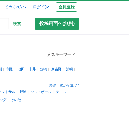
ログイン
会員登録
初めての方へ
投稿画面へ(無料)
検索
人気キーワード
別
利別
池田
十弗
豊頃
新吉野
浦幌
路線・駅から選ぶ
フットサル
野球
ソフトボール
テニス
ング
その他