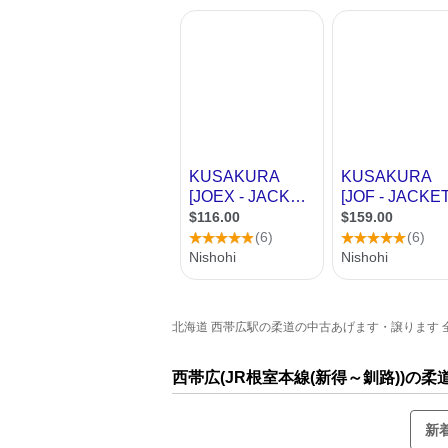
北海道 西帯広駅の柔道の中古あげます・譲ります 全1
西帯広(JR根室本線(新得～釧路))の
新