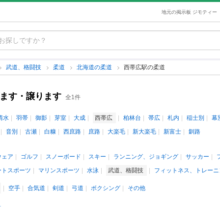
地元の掲示板 ジモティー
武道、格闘技
柔道
北海道の柔道
西帯広駅の柔道
げます・譲ります
全1件
清水
羽帯
御影
芽室
大成
西帯広
柏林台
帯広
札内
稲士別
幕
音別
古瀬
白糠
西庶路
庶路
大楽毛
新大楽毛
新富士
釧路
ウェア
ゴルフ
スノーボード
スキー
ランニング、ジョギング
サッカー
ートスポーツ
マリンスポーツ
水泳
武道、格闘技
フィットネス、トレーニ
空手
合気道
剣道
弓道
ボクシング
その他
料