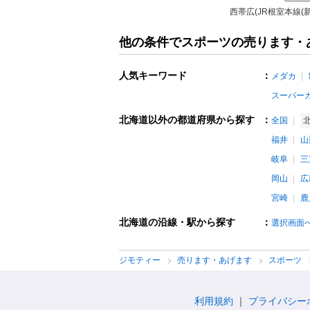
西帯広(JR根室本線(
他の条件でスポーツの売ります・
人気キーワード
：
メダカ
スーパー
北海道以外の都道府県から探す
：
全国
福井
山
岐阜
三
岡山
広
宮崎
鹿
北海道の沿線・駅から探す
：
選択画面
ジモティー
売ります・あげます
スポーツ
利用規約
プライバシー