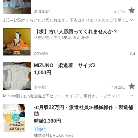
新琴似駅
5月1日
135～145cmくらいだと思われます。下衣はありませんのでご了承くだ
さい
北海道
札幌市
新琴似駅
武道、格闘技
【求】古い人形譲ってくれませんか？
状態が悪くてもOK🙆‍♀️査定0円‼️
Ad
COYASH
MIZUNO 柔道着 サイズ2
1,000円
太平駅
4月20日
Mizuno製 白い柔道着上下セット、サイズ2、帯付き。 - ブランド:
Mizuno - サイズ: 2 - 色: 白 - 付属品: 帯 - パンツタイプ: 紐付き 襟元シ
北海道
札幌市
太平駅
武道、格闘技
MIZUNO
≪月収22万円・派遣社員≫機械操作・製造補
ミあり。 近くまで持っていくことも可能 ないか500円
助
時給1,300円
日払い
株式会社BREXA Next