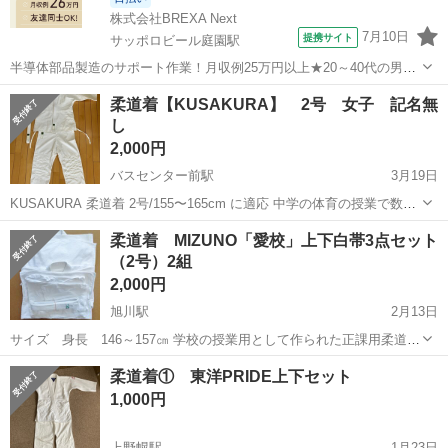
株式会社BREXA Next
7月10日
提携サイト
サッポロビール庭園駅
半導体部品製造のサポート作業！月収例25万円以上★20～40代の男女
活躍中！座り作業！空調完備なので1年中快適作業◎マイカー通勤OK
北海道
恵庭市
サッポロビール庭園駅
その他
柔道着【KUSAKURA】 2号 女子 記名無
＆無料駐車場あり★作業着無償貸与◎《北海道恵庭市》 人気の工場の
し
お仕事 ◇半導体部品製造作...
2,000円
バスセンター前駅
3月19日
KUSAKURA 柔道着 2号/155〜165cm に適応 中学の体育の授業で数回
使用しました。 目立つ汚れや破れも無く、記名もありません。 状態の
北海道
札幌市
バスセンター前駅
武道、格闘技
体育
柔道着 MIZUNO「愛校」上下白帯3点セット
良い美品ですが、あくまでも数回使用の 中古品につきご理解の上、ご
（2号）2組
連絡お願...
2,000円
旭川駅
2月13日
サイズ 身長 146～157㎝ 学校の授業用として作られた正課用柔道着
です。 使用に伴うシミ、汚れ、傷み等あります。 着替え用にいかがで
北海道
旭川市
旭川駅
武道、格闘技
MIZUNO
柔道着① 東洋PRIDE上下セット
しょうか？
1,000円
上野幌駅
1月23日