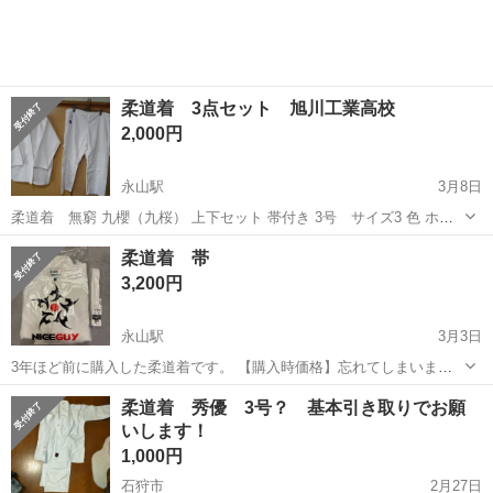
柔道着 3点セット 旭川工業高校
2,000円
永山駅
3月8日
柔道着 無窮 九櫻（九桜） 上下セット 帯付き 3号 サイズ3 色 ホワ
イト 柔道着 無窮3号 上衣・ズボン・白帯の３点セットです。 身長168
北海道
旭川市
永山駅
武道、格闘技
無窮
柔道着 帯
センチ 体重68kgの息子が 着用していました。 学校の体育の授業で
3,200円
数回...
永山駅
3月3日
3年ほど前に購入した柔道着です。 【購入時価格】忘れてしまいまし
た。 【サイズ】上下３号 【傷などの状態】上のタグの周囲がうっすら
北海道
旭川市
永山駅
武道、格闘技
新古品
柔道着 秀優 3号？ 基本引き取りでお願
黄ばんでいる印象があります。写真４枚目です。 【アピールポイン
いします！
ト】未使用品ですが、自宅保管して...
1,000円
石狩市
2月27日