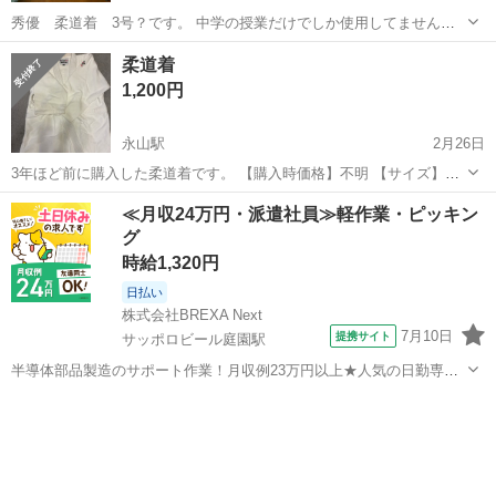
秀優 柔道着 3号？です。 中学の授業だけでしか使用してません。
そこそこキレイだと思います。 質問等ございましたらご連絡くださ
北海道
石狩市
武道、格闘技
柔道着
い！
1,200円
永山駅
2月26日
3年ほど前に購入した柔道着です。 【購入時価格】不明 【サイズ】上
下３号 【傷などの状態】襟元と右袖に、くすんだ汚れあります。 【希
北海道
旭川市
永山駅
武道、格闘技
個人差
≪月収24万円・派遣社員≫軽作業・ピッキン
望取引場所】永山駅10㎞圏内くらい 【希望取引日時】ご相談に出来る
グ
限り合わせたいと思います ...
時給1,320円
日払い
株式会社BREXA Next
7月10日
提携サイト
サッポロビール庭園駅
半導体部品製造のサポート作業！月収例23万円以上★人気の日勤専属
★20～40代の男性活躍中！空調完備なので1年中快適作業◎マイカー通
北海道
恵庭市
サッポロビール庭園駅
その他
勤OK＆無料駐車場あり★作業着無償貸与◎《北海道恵庭市》 人気の
工場のお仕事 ◇半導体部品...