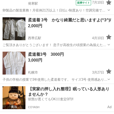
7月10日
提携サイト
発寒駅
卵製品の製造業務！月収例21万以上！日払い制度あり！空調完備で快
適作業★20代～50代までの男女活躍中！作業着無償貸与★マイカー通
北海道
札幌市
発寒駅
その他
柔道着 3号 かなり綺麗だと思いますよ(^3^)/
勤OK＆無料駐車場完備！《北海道札幌市》 人気の工場のお仕事 ◇卵
2,000円
製品の製造業務◇ 作業内...
西帯広駅
4月10日
ご覧頂きありがとうございます！ 息子が高校生の頃授業の為揃えた柔
道着です(^3^)/ 写真が上手く撮れてないのですが(-_-;) ホント何回も使
北海道
帯広市
西帯広駅
武道、格闘技
かなり
柔道着3号 3000円
わなかったので、黄ばみや汚れもほとんど無く★かなり綺麗な方だと
3,000円
思います。 サイズ...
札幌市
3月27日
子供の学校の授業で3年使用した柔道着です。 サイズ3号 使用感ありま
すが漂白洗濯済みです。 タグに名前が書いてあります ご自分で除光液
北海道
札幌市
武道、格闘技
【実家の押し入れ整理】眠っている人形あり
などで消してご使用していただける方、ご理解いただけるかたご検討
ませんか？
ください。
状態が悪くてもOK🙆‍♀️査定0円‼️
Ad
COYASH