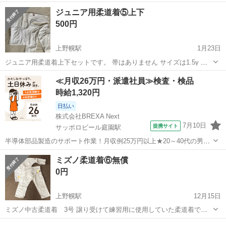
付けします。 なくなり次第終了。 サイズは写真を参照下さい。 取り
北海道
札幌市
上野幌駅
武道、格闘技
付け
ジュニア用柔道着⑤上下
に来ていただける方でお願い致します。
500円
上野幌駅
1月23日
ジュニア用柔道着上下セットです。 帯はありません サイズは1.5y 取
りに来ていただける方でお願い致します。
北海道
札幌市
上野幌駅
武道、格闘技
付け
≪月収26万円・派遣社員≫検査・検品
時給1,320円
日払い
株式会社BREXA Next
7月10日
提携サイト
サッポロビール庭園駅
半導体部品製造のサポート作業！月収例25万円以上★20～40代の男女
活躍中！座り作業！空調完備なので1年中快適作業◎マイカー通勤OK
北海道
恵庭市
サッポロビール庭園駅
その他
ミズノ柔道着⑥無償
＆無料駐車場あり★作業着無償貸与◎《北海道恵庭市》 人気の工場の
0円
お仕事 ◇半導体部品製造作...
上野幌駅
12月15日
ミズノ中古柔道着 3号 譲り受けて練習用に使用していた柔道着で
す。 写真では消していますが、ネーム刺繍あり。 えりのほつれ、膝の
北海道
札幌市
上野幌駅
武道、格闘技
譲り