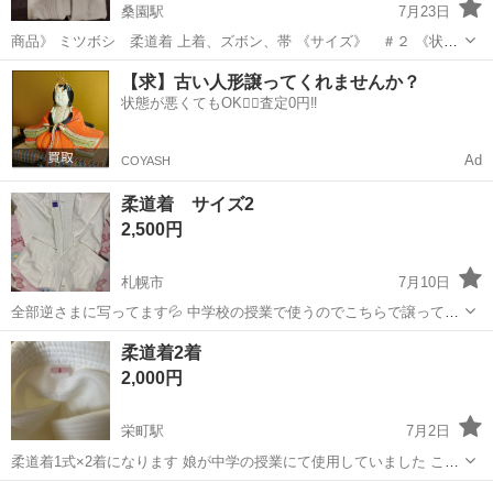
桑園駅
7月23日
商品》 ミツボシ 柔道着 上着、ズボン、帯 《サイズ》 ＃２ 《状
態》 未使用品 ３年程前に購入して、未使用にて保管してました。
北海道
札幌市
桑園駅
武道、格闘技
【求】古い人形譲ってくれませんか？
状態が悪くてもOK🙆‍♀️査定0円‼️
Ad
COYASH
柔道着 サイズ2
2,500円
札幌市
7月10日
全部逆さまに写ってます💦 中学校の授業で使うのでこちらで譲ってい
ただきましたが尾てい骨骨折などで1度も使用しないまま卒業するので
北海道
札幌市
武道、格闘技
柔道着2着
不要となりました。サイズは2とありました！ 中学で使うのも毎回で
2,000円
はなく数回なので中学で使う方など...
栄町駅
7月2日
柔道着1式×2着になります 娘が中学の授業にて使用していました これ
から必要な方如何でしょうか 取りきれない汚れ等はあると思います 中
北海道
札幌市
栄町駅
武道、格闘技