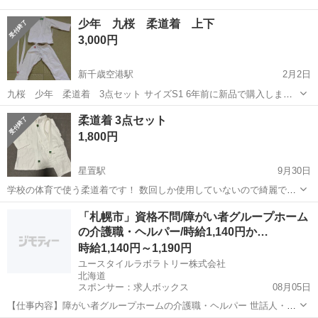
少年 九桜 柔道着 上下
3,000円
新千歳空港駅
2月2日
九桜 少年 柔道着 3点セット サイズS1 6年前に新品で購入しまし
た。 子供が小２の時に数回試合で使用 新品程綺麗ではないが比較的綺
北海道
千歳市
新千歳空港駅
武道、格闘技
新品
柔道着 3点セット
麗です。
1,800円
星置駅
9月30日
学校の体育で使う柔道着です！ 数回しか使用していないので綺麗でま
だまだ使えます>ᴗ< サイズは2号です お値下げ交渉可
北海道
札幌市
星置駅
武道、格闘技
体育
「札幌市」資格不問/障がい者グループホーム
の介護職・ヘルパー/時給1,140円か…
時給1,140円～1,190円
ユースタイルラボラトリー株式会社
北海道
スポンサー：求人ボックス
08月05日
【仕事内容】障がい者グループホームの介護職・ヘルパー 世話人・生