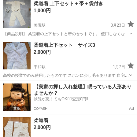
柔道着 上下セット＋帯＋袋付き
1,000円
美園駅
3月23日
【商品説明】 柔道着の上下セットと帯のセットです。 使用しなくなっ
たため出品します。 ・上下セット＋帯付き、収納する袋も付けます。
北海道
札幌市
美園駅
武道、格闘技
予備
柔道着上下セット サイズ3
・練習用におすすめです ・これから始める方や予備用にも◎ サイズ：
2,000円
160cm〜170cm...
平和駅
1月7日
高校の授業でのみ使用したものです スボンに少し毛玉あります 自宅近
くまで取りに来て頂ける方お願い致します
北海道
札幌市
平和駅
武道、格闘技
【実家の押し入れ整理】眠っている人形あり
ませんか？
状態が悪くてもOK🙆‍♀️査定0円‼️
Ad
COYASH
柔道着
2,000円