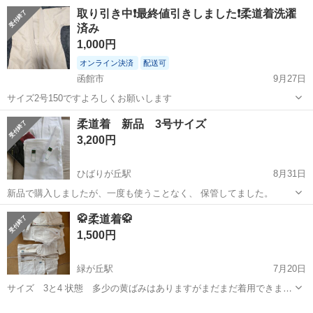
活支援員としての業務を行っていただきます。 <主な業務内容> お食
アルバイト・パート
取り引き中❗️最終値引きしました❗️柔道着洗濯
事の準備 食事・入浴・就寝の支援 日常生活の相談業務 健康管理、記
済み
録 就業支援施設への送り出し など...
1,000円
オンライン決済
配送可
函館市
9月27日
サイズ2号150ですよろしくお願いします
北海道
函館市
武道、格闘技
コロナ
柔道着 新品 3号サイズ
3,200円
ひばりが丘駅
8月31日
新品で購入しましたが、一度も使うことなく、 保管してました。
北海道
札幌市
ひばりが丘駅
武道、格闘技
新品
🥋柔道着🥋
1,500円
緑が丘駅
7月20日
サイズ 3と4 状態 多少の黄ばみはありますがまだまだ着用できま
す。 柔道着2着と帯4本おつけしてまとめて1500円でお譲りします。 ♪
北海道
旭川市
緑が丘駅
武道、格闘技
状態