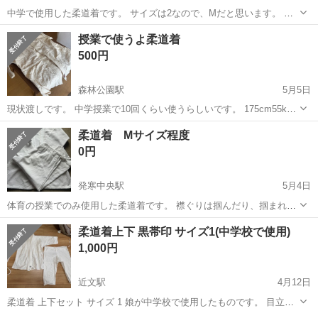
中学で使用した柔道着です。 サイズは2なので、Mだと思います。 授
業でしか使用しなかったので綺麗な方だと思います。 絶対もう使用し
北海道
札幌市
北３４条駅
武道、格闘技
素人
授業で使うよ柔道着
ないので、使ってくれる方いませんか？ 柔道素人なので、柔道着の畳
500円
み方わかりません…。
森林公園駅
5月5日
現状渡しです。 中学授業で10回くらい使うらしいです。 175cm55kg
の息子が言ってました。
北海道
札幌市
森林公園駅
武道、格闘技
現状
柔道着 Mサイズ程度
0円
発寒中央駅
5月4日
体育の授業でのみ使用した柔道着です。 襟ぐりは掴んだり、掴まれた
りで多少汚れておりますが、再度洗濯をしていただければ汚れは落ち
北海道
札幌市
発寒中央駅
武道、格闘技
体育
柔道着上下 黒帯印 サイズ1(中学校で使用)
るかと思います。 サイズは2となっております。 女子 158センチ 普通
1,000円
体型の子が着ておりま...
近文駅
4月12日
柔道着 上下セット サイズ 1 娘が中学校で使用したものです。 目立っ
た汚れもなく綺麗な方だと思います。 よろしくお願い致します。