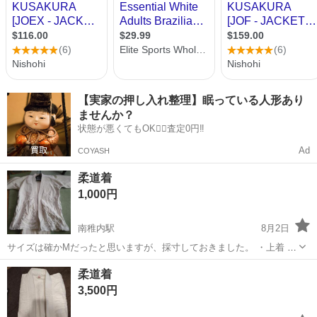
【実家の押し入れ整理】眠っている人形あり
ませんか？
状態が悪くてもOK🙆‍♀️査定0円‼️
Ad
COYASH
柔道着
1,000円
南稚内駅
8月2日
サイズは確かMだったと思いますが、採寸しておきました。 ・上着 肩
から腰まで80cm 胸囲100cm ・下着 腰回り84cm 又下から裾まで50cm
北海道
札幌市
南稚内駅
武道、格闘技
良品
柔道着
使用回数15回 状態良品だと思います。頻繁に洗濯済み。 以上になりま
3,500円
す。...