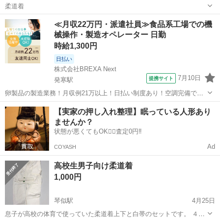
柔道着
北海道
札幌市
真駒内駅
武道、格闘技
≪月収22万円・派遣社員≫食品系工場での機
械操作・製造オペレーター 日勤
時給1,300円
日払い
株式会社BREXA Next
7月10日
提携サイト
発寒駅
卵製品の製造業務！月収例21万以上！日払い制度あり！空調完備で快
適作業★20代～50代までの男女活躍中！作業着無償貸与★マイカー通
北海道
札幌市
発寒駅
その他
【実家の押し入れ整理】眠っている人形あり
勤OK＆無料駐車場完備！《北海道札幌市》 人気の工場のお仕事 ◇卵
ませんか？
製品の製造業務◇ 作業内...
状態が悪くてもOK🙆‍♀️査定0円‼️
Ad
COYASH
高校生男子向け柔道着
1,000円
琴似駅
4月25日
息子が高校の体育で使っていた柔道着上下と白帯のセットです。 ４回