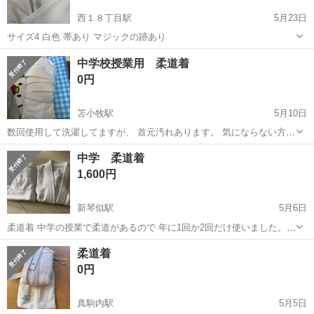
西１８丁目駅
5月23日
サイズ4 白色 帯あり マジックの跡あり
北海道
札幌市
西１８丁目駅
武道、格闘技
中学校授業用 柔道着
0円
苫小牧駅
5月10日
数回使用して洗濯してますが、 首元汚れあります。 気にならない方ど
うですか？！ 上下あります！ 取りに来ていた抱けると助かります。
北海道
苫小牧市
苫小牧駅
武道、格闘技
汚れ
中学 柔道着
1,600円
新琴似駅
5月6日
柔道着 中学の授業で柔道があるので 年に1回か2回だけ使いました。
男子 Lサイズ 160センチから175センチぐらいの男の子用です。 帯が
北海道
札幌市
新琴似駅
武道、格闘技
男子
柔道着
見当たらないのでないです。 もしお取引日までに見つけたら一緒に渡
0円
します。 ...
真駒内駅
5月5日