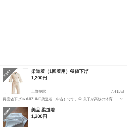
お車のない方受け渡し場所相談可能です♪
柔道着（1回着用）🥋値下げ
1,200円
上野幌駅
7月18日
再度値下げ⤵️💴MIZUNO柔道着（中古）です。🥋 息子が高校の体育授
業で1回着用しました。 汚れ、ホツレはありません。洗濯済み。
北海道
北広島市
上野幌駅
武道、格闘技
体育
美品 柔道着
165cm、55kg、痩せ型で余裕あり。（3号） 授業が終われば再度フリ
1,200円
マ、ジモティーなどに...