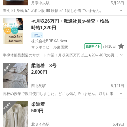
月寒中央駅
5月28日
着丈 81 身幅 57 ズボン股 98 腰幅 54 1度しか着ていません。
北海道
札幌市
月寒中央駅
武道、格闘技
ズボン
≪月収26万円・派遣社員≫検査・検品
時給1,320円
日払い
株式会社BREXA Next
7月10日
提携サイト
サッポロビール庭園駅
半導体部品製造のサポート作業！月収例25万円以上★20～40代の男女
活躍中！座り作業！空調完備なので1年中快適作業◎マイカー通勤OK
北海道
恵庭市
サッポロビール庭園駅
その他
柔道着 3号
＆無料駐車場あり★作業着無償貸与◎《北海道恵庭市》 人気の工場の
2,000円
お仕事 ◇半導体部品製造作...
西北見駅
5月21日
高校の授業で数回使用しました。どこも傷んでいません。取りに来ら
れる方。着払いで全国発送致します。
北海道
北見市
西北見駅
武道、格闘技
せん
柔道着
500円
北３４条駅
5月9日