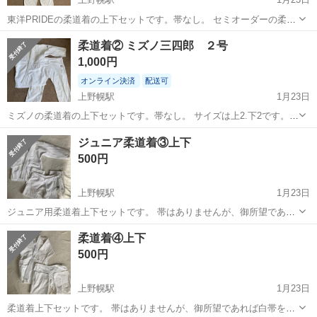
東洋PRIDEの柔道着の上下セットです。帯なし。 セミオーダーの柔道
着で購入時1万円以上したものです。 サイズは上1.5Y.下2です。ネーム
北海道
札幌市
上野幌駅
武道、格闘技
柔道着② ミズノ三四郎 ２号
刺繍はほどいています。 中古ですが破れや擦れ等はありませんので、
1,000円
サイズが合う方いかが...
オンライン決済
配送可
上野幌駅
1月23日
ミズノの柔道着の上下セットです。帯なし。 サイズは上2.下2です。ネ
ーム刺繍はほどいています。 中古ですが破れや擦れ等はありませんの
北海道
札幌市
上野幌駅
武道、格闘技
ジュニア柔道着③上下
で、サイズが合う方いかがでしょうか？ 近くまで取りに来ていただけ
500円
る方でお願いしますよう
上野幌駅
1月23日
ジュニア用柔道着上下セットです。 帯はありませんが、御所望であれ
ば白帯をお付けします。 なくなり次第終了。 サイズは写真を参照下さ
北海道
札幌市
上野幌駅
武道、格闘技
付け
柔道着④上下
い。 取りに来ていただける方でお願い致します。
500円
上野幌駅
1月23日
柔道着上下セットです。 帯はありませんが、御所望であれば白帯をお