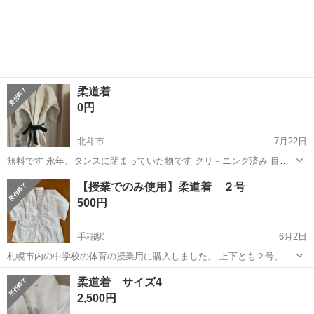
柔道着
0円
北斗市
7月22日
無料です 永年、タンスに閉まっていた物です クリ－ニング済み 目立
った汚れも無く、破れも無く、綺麗です まだまだ使用出来る物です🌝
北海道
北斗市
武道、格闘技
【授業でのみ使用】柔道着 ２号
サイズは5号 私が着ていた物です 171㌢、66kg 帯に刺繍で名前が入っ
500円
ていますが、 細い...
手稲駅
6月2日
札幌市内の中学校の体育の授業用に購入しました。 上下とも２号、
帯、袋つきです。 激しい汚れはありません。 品質タグの裏に名前を書
北海道
札幌市
手稲駅
武道、格闘技
柔道着 サイズ4
いていますので塗りつぶしてお渡しします。気になる方はご遠慮くだ
2,500円
さい。 授業での使用頻度の割にそれ...