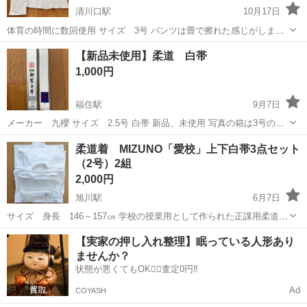
清川口駅
10月17日
体育の時間に数回使用 サイズ 3号 パンツは畳で擦れた感じがしま
す。 【希望取引場所】北斗市近郊ならお届けいたします 【希望取引日
北海道
北斗市
清川口駅
武道、格闘技
体育
【新品未使用】柔道 白帯
時】希望日をお知らせ下さい（要相談） 上記の条件に合わせてくださ
1,000円
る方を優先させていただきま...
福住駅
9月7日
メーカー 九櫻 サイズ 2.5号 白帯 新品、未使用 写真の箱は3号の物
ですが、帯本体は2.5号です。 引渡しは札幌市内であれば要検討させて
北海道
札幌市
福住駅
武道、格闘技
新品
柔道着 MIZUNO「愛校」上下白帯3点セット
いただきます。 よろしくお願いします。
（2号）2組
2,000円
旭川駅
6月7日
サイズ 身長 146～157㎝ 学校の授業用として作られた正課用柔道着
です。 使用に伴うシミ、汚れ、傷み等あります。 着替え用にいかがで
北海道
旭川市
旭川駅
武道、格闘技
MIZUNO
【実家の押し入れ整理】眠っている人形あり
しょうか？
ませんか？
状態が悪くてもOK🙆‍♀️査定0円‼️
Ad
COYASH