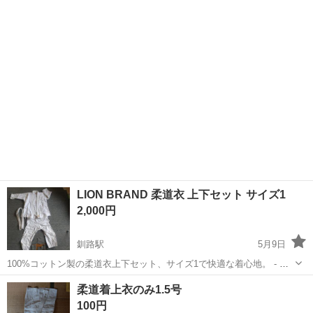
古品にご理解願います サイズは画像の通りです（表記の意味はわかり
ません💦） 使用していたの...
LION BRAND 柔道衣 上下セット サイズ1
2,000円
釧路駅
5月9日
100%コットン製の柔道衣上下セット、サイズ1で快適な着心地。 - ブ
ランド: LION BRAND - 素材: コットン 100% - サイズ: 1 - タイプ: 上下
北海道
釧路市
釧路駅
武道、格闘技
辺り
柔道着上衣のみ1.5号
セット 左肩辺りとズボンは右上に刺繍での記名ありま...
100円