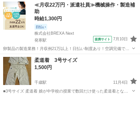
≪月収22万円・派遣社員≫機械操作・製造補
助
時給1,300円
日払い
株式会社BREXA Next
7月10日
提携サイト
発寒駅
卵製品の製造業務！月収例21万以上！日払い制度あり！空調完備で快
適作業★20代～50代までの男女活躍中！作業着無償貸与★マイカー通
北海道
札幌市
発寒駅
その他
柔道着 3号サイズ
勤OK＆無料駐車場完備！《北海道札幌市》 人気の工場のお仕事 ◇卵
1,500円
製品の製造業務◇ 作業内...
千歳駅
11月4日
■3号サイズ 柔道着 娘が中学校の授業で数回だけ使った柔道着となり
ます。 無記名で汚れや黄ばみも御座いません。 ・3号サイズ ・女
北海道
千歳市
千歳駅
武道、格闘技
子、当時160cmぐらい 現品受け渡し時にお支払いを希望させて頂き
ま...