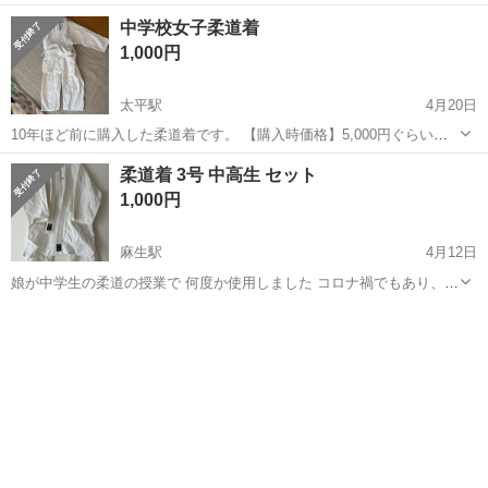
程着用しました。襟部分はゴシゴシ洗いました。 サイズ：３号 （息
北海道
札幌市
琴似駅
武道、格闘技
男子
中学校女子柔道着
子の身長は170cm） まだまだ着用できます。 札幌市営地下鉄・琴似駅
1,000円
近辺で手渡しオ...
太平駅
4月20日
10年ほど前に購入した柔道着です。 【購入時価格】5,000円ぐらい
【サイズ】縦：♯2号 女子156センチから160センチ 【傷などの状態】
北海道
札幌市
太平駅
武道、格闘技
ポイント
柔道着 3号 中高生 セット
多少の使用感ありますがめだった黄ばみ、汚れはありません。 【アピ
1,000円
ールポイント】しっ...
麻生駅
4月12日
娘が中学生の柔道の授業で 何度か使用しました コロナ禍でもあり、使
用回数は少ないです 胸元にシミはあります 洗濯はしていますが アイ
北海道
札幌市
麻生駅
武道、格闘技
セット
ロンはかけずに自宅保管していました 中古ですが 気になさらない方
良かったら いか...