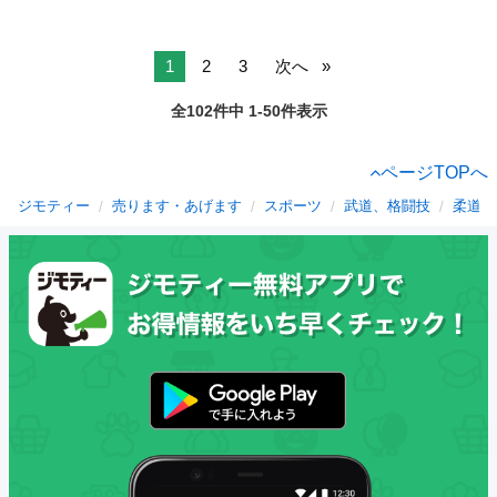
1
2
3
次へ
全102件中 1-50件表示
ページTOPへ
ジモティー
売ります・あげます
スポーツ
武道、格闘技
柔道