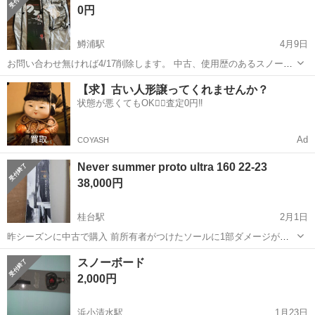
0円
鱒浦駅
4月9日
お問い合わせ無ければ4/17削除します。 中古、使用歴のあるスノーボ
ードです。 キズや汚れありますが、通常通り使用出来ます。 長年使用
北海道
網走市
鱒浦駅
スノーボード
個人
【求】古い人形譲ってくれませんか？
していたので傷は多いです。ご理解いただける方にお譲りします。 板
状態が悪くてもOK🙆‍♀️査定0円‼️
は柔めでキッカーよりグラ...
Ad
COYASH
Never summer proto ultra 160 22-23
38,000円
桂台駅
2月1日
昨シーズンに中古で購入 前所有者がつけたソールに1部ダメージがあ
り、毎回waxで埋まってますが自分は気にならなかったです エッジも
北海道
網走市
桂台駅
スノーボード
バイン
スノーボード
少し使ってからチューンした方がいいかと思います(接雪点が減りぎみ)
2,000円
あとは反射させるとバイン跡...
浜小清水駅
1月23日