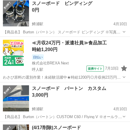
スノーボード ビンディング
0円
鱒浦駅
4月10日
【商品名】 Burton（バートン） スノーボード ビンディング ※写真の
モデル（黒×白×ゴールド系） 【状態】 ・全体的に使用感あり ・スト
北海道
網走市
鱒浦駅
スノーボード
ビンディング
≪月収24万円・派遣社員≫食品加工
ラップ、ラチェット動作は問題なし ・ハイバックに軽いスレあり ・フ
時給1,200円
ットベッドの汚...
日払い
株式会社BREXA Next
7月10日
提携サイト
呼人駅
わさび原料の選別作業！未経験活躍中★時給1200円◎月収例23万円以
上！日払い制度あり★マイカー通勤可＆無料駐車場あり！作業着無償
北海道
網走市
呼人駅
その他
スノーボード バートン カスタム
貸与◎《北海道網走市》 人気の工場のお仕事 ◇わさび原料の選別作業
3,000円
◇ わさび原料の選別作業...
鱒浦駅
4月10日
【商品名】 Burton（バートン）CUSTOM C60 / Flying V ※オールラウ
ンドに使える人気モデル 【サイズ】 表記：60 ※一般的には156〜
北海道
網走市
鱒浦駅
スノーボード
バートン
(4/17削除)スノーボード
160cmクラスの方向けモデルです。 【状態】 ・トップシー...