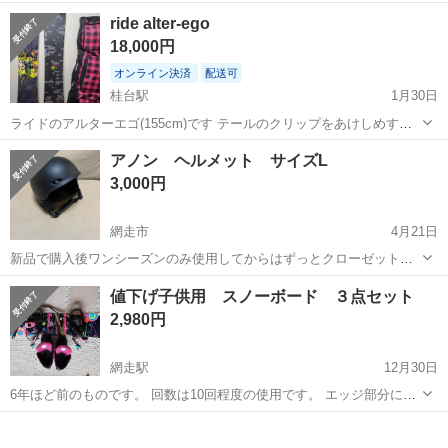
イクビュースキー場でお願いいたします。 リフト代こちらで負担いた
北海道
網走市
呼人駅
スノーボード
リフト
ride alter-ego
します。 移動費（ガソリン代）一律1000円お支払いいたします。 よ
18,000円
ろしくお願いいたします。
オンライン決済
配送可
桂台駅
1月30日
ライドのアルターエゴ(155cm)です テールのクリップをあけしめすれ
ば乗り味を変えることができます 例えばグルーミングバーンはしめて
北海道
網走市
桂台駅
スノーボード
カービング
アノン ヘルメット サイズL
ハード パウダーはあけてサーフライクに オールマウンテンで使えるの
3,000円
でほぼほぼメインでした...
網走市
4月21日
新品で購入後ワンシーズンのみ使用してからはずっとクローゼットで
保管してました。 サイズとモデル名は画像をご参照下さい。 網走まで
北海道
網走市
スノーボード
ヘルメット
値下げ子供用 スノーボード ３点セット
取りに来て頂ける方のみでお願い致します。
2,980円
網走駅
12月30日
6年ほど前のものです。 回数は10回程度の使用です。 エッジ部分に少
し錆がありますが 滑走するに当たり、問題ない程度です。 室内保管で
北海道
網走市
網走駅
スノーボード
ダイヤル
使用頻度も少なくソールにも大きなキズ、凹みもなく、状態はいい方