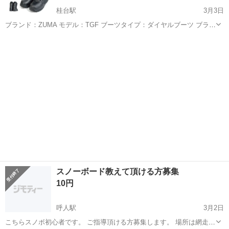
桂台駅
3月3日
ブランド：ZUMA モデル：TGF ブーツタイプ：ダイヤルブーツ ブラ
ック：24-25cm ※中に若干毛玉はありますが、使用には問題ありませ
北海道
網走市
桂台駅
スノーボード
ブランド
ん ブーツサイズの選び方 スノーボードのブーツは普段履いている靴と
同じサイ...
スノーボード教えて頂ける方募集
10円
呼人駅
3月2日
こちらスノボ初心者です。 ご指導頂ける方募集します。 場所は網走レ