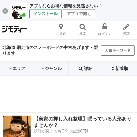
アプリならお得な情報を見逃さない！
インストール
アプリで開く
北海道
検索
ログイン
投稿
北海道 網走市のスノーボードの中古あげます・譲
人気キーワード
ります
エリア
ジャンル
詳細
新着順
【実家の押し入れ整理】眠っている人形あり
ませんか？
状態が悪くてもOK🙆‍♀️査定0円‼️