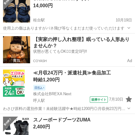
14,000円
はめっちゃ映えます...
桂台駅
10月19日
使用上の傷はありますがバネ飛び等なくまだまだ使っていただけます
北海道
網走市
桂台駅
スノーボード
UNION
【実家の押し入れ整理】眠っている人形あり
ませんか？
状態が悪くてもOK🙆‍♀️査定0円‼️
Ad
COYASH
≪月収24万円・派遣社員≫食品加工
時給1,200円
日払い
株式会社BREXA Next
7月10日
提携サイト
呼人駅
わさび原料の選別作業！未経験活躍中★時給1200円◎月収例23万円以
上！日払い制度あり★マイカー通勤可＆無料駐車場あり！作業着無償
北海道
網走市
呼人駅
その他
スノーボードブーツZUMA
貸与◎《北海道網走市》 人気の工場のお仕事 ◇わさび原料の選別作業
2,400円
◇ わさび原料の選別作業...