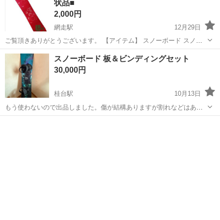
状品■
2,000円
網走駅
12月29日
ご覧頂きありがとうございます。 【アイテム】 スノーボード スノボ
板のみ 【ボードサイズ】 約140cm ※素人スケール採寸となります。
北海道
網走市
網走駅
スノーボード
現状
スノーボード 板＆ビンディングセット
【カラー】 赤 / レッド 【詳細】 ・タイプフリースタイル ・形状キ
30,000円
ャンバ...
桂台駅
10月13日
もう使わないので出品しました。傷が結構ありますが割れなどはあり
ません、まだまだご使用できます。写真にもありますがサイズが
北海道
網走市
桂台駅
スノーボード
ビンディング
156cmとなっております。 板のメーカー[Kissmark] ビンディングのメ
ーカー[union14-...