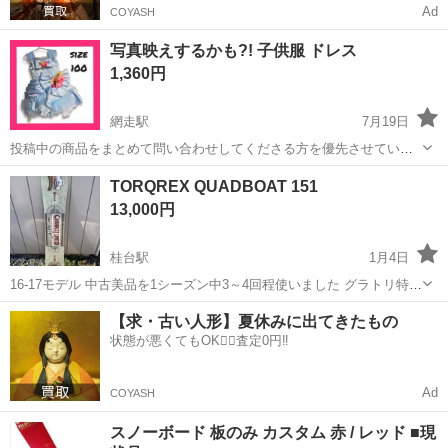
Ad
COYASH
写真映えするかも?! 子供服 ドレス
1,360円
網走駅
7月19日
投稿中の商品をまとめて問い合わせしてくださる方を優先させていた
だきます。 古着の為、多少スレ・キズ・汚れなどがある場合がござい
北海道
網走市
網走駅
スノーボード
個人
TORQREX QUADBOAT 151
ます。ご理解お願い致します。 ☆お問い合わせ・コメントについて☆
13,000円
いただいたお問い合わせ・コ...
桂台駅
1月4日
16-17モデル 中古美品を1シーズン中3～4回程使いました グラトリ特化
ボードです 自分はカービングメインなのでそんな荒い使い方はしてお
北海道
網走市
桂台駅
スノーボード
グラトリ
【求・古い人形】夏休みに出てきたもの
りません センターロッカーでキャンバーが4つあるクアッドキャンバ
状態が悪くてもOK🙆‍♀️査定0円‼️
ーボードで珍しいと思い...
Ad
COYASH
スノーボード 板のみ カスタム 赤 / レッド ■現