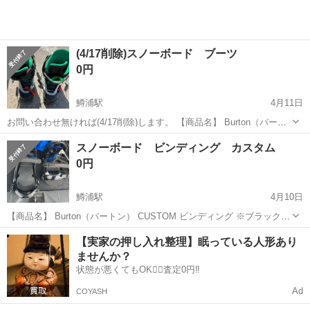
(4/17削除)スノーボード ブーツ
0円
鱒浦駅
4月11日
お問い合わせ無ければ(4/17削除)します。 【商品名】 Burton（バート
ン） RULER ASIAN FIT スノーボードブーツ サイズ：US 11 / JPN
北海道
網走市
鱒浦駅
スノーボード
Burton
スノーボード ビンディング カスタム
29cm 【状態】 ・全体的に使用感あり ・外側の生地...
0円
鱒浦駅
4月10日
【商品名】 Burton（バートン） CUSTOM ビンディング ※ブラックモ
デル／扱いやすい定番シリーズ サイズ Large 【状態】 ・全体的に使用
北海道
網走市
鱒浦駅
スノーボード
Burton
【実家の押し入れ整理】眠っている人形あり
感あり ・ストラップ・ラチェット動作は問題なし ・ハイバックにス
ませんか？
レ、小キ...
状態が悪くてもOK🙆‍♀️査定0円‼️
Ad
COYASH