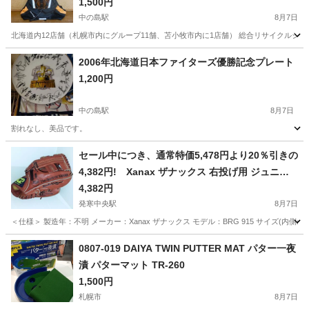
ョルダーハーネス40～84cm ランナーズ 札幌市 豊
1,500円
平区 平岸店
中の島駅
8月7日
北海道内12店舗（札幌市内にグループ11舗、苫小牧市内に1店舗） 総合リサイクルショップ
北海道
札幌市
中の島駅
ランニング、ジョギング
2006年北海道日本ファイターズ優勝記念プレート
1,200円
中の島駅
8月7日
割れなし、美品です。
北海道
札幌市
中の島駅
野球
セール中につき、通常特価5,478円より20％引きの
4,382円! Xanax ザナックス 右投げ用 ジュニア
グローブ BRG 915 グラブ 野球 ベースボール 右利
4,382円
き用
発寒中央駅
8月7日
＜仕様＞ 製造年：不明 メーカー：Xanax ザナックス モデル：BRG 915 サイズ(内
北海道
札幌市
発寒中央駅
野球
0807-019 DAIYA TWIN PUTTER MAT パター一夜
漬 パターマット TR-260
1,500円
札幌市
8月7日