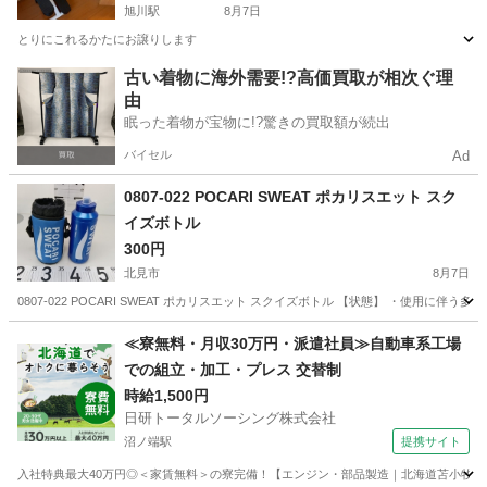
旭川駅
8月7日
とりにこれるかたにお譲りします
北海道
旭川市
旭川駅
フィットネス、トレーニング
古い着物に海外需要!?高価買取が相次ぐ理
由
眠った着物が宝物に!?驚きの買取額が続出
バイセル
Ad
0807-022 POCARI SWEAT ポカリスエット スク
イズボトル
300円
北見市
8月7日
0807-022 POCARI SWEAT ポカリスエット スクイズボトル 【状態】 ・使
北海道
北見市
その他
≪寮無料・月収30万円・派遣社員≫自動車系工場
での組立・加工・プレス 交替制
時給1,500円
日研トータルソーシング株式会社
沼ノ端駅
提携サイト
入社特典最大40万円◎＜家賃無料＞の寮完備！【エンジン・部品製造｜北海道苫小牧市】高