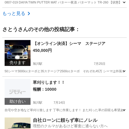
0807-019 DAIYA TWIN PUTTER MAT パター一夜漬 パターマット TR-26
北海道
札幌市
ゴルフ
パター
もっと見る
さとう
さんのその他の投稿記事：
【オンライン決済】シーマ ステージア
450,000円
売ります
旭川駅
7月25日
50シーマ3000ccターボと35ステージア2500ccターボ それぞれ45万 シーマは
北海道
旭川市
旭川駅
外装、車外用品
草刈りします！！
報酬：10000
助け合い
旭川駅
7月14日
自宅や空き地など草刈り致します 丁寧に作業します！ また刈った草の回収も希望あれば
北海道
旭川市
旭川駅
手伝いたい/助けたい
砂利
自社ローンに頼らず車にノレル
理想のクルマがあるけど審査に通らない方へ