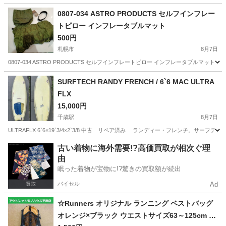
北海道
苫小牧市
沼ノ端駅
その他
0807-034 ASTRO PRODUCTS セルフインフレー
トピロー インフレータブルマット
500円
札幌市
8月7日
0807-034 ASTRO PRODUCTS セルフインフレートピロー インフレータブルマ
北海道
札幌市
その他
インフレータブル
SURFTECH RANDY FRENCH / 6`6 MAC ULTRA
FLX
15,000円
千歳駅
8月7日
ULTRAFLX 6`6×19`3/4×2`3/8 中古 リペア済み ランディー・フレンチ
北海道
千歳市
千歳駅
マリンスポーツ
古い着物に海外需要!?高価買取が相次ぐ理
由
眠った着物が宝物に!?驚きの買取額が続出
バイセル
Ad
☆Runners オリジナル ランニング ベストバッグ
オレンジ×ブラック ウエストサイズ63～125cm シ