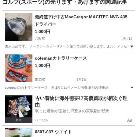
ゴルフ(スポーツ)の売ります・あげますの関連記事
最終値下げ中古MacGregor MACITEC NVG 435
ドライバー
1,000円
元町駅
8月7日
素人出品です。 ノークレームノーリターン厳守でお願い致します。また、メッセージの
北海道
札幌市
元町駅
ゴルフ
colemanカトラリーケース
1,000円
帯広駅
8月7日
colemanのカトラリーケース 赤 1枚目はイメージ画像 新品未使用品
北海道
河東郡
帯広駅
その他
coleman
古い着物に海外需要!?高価買取が相次ぐ理
由
眠った着物が宝物に!?驚きの買取額が続出
バイセル
Ad
0807-037 ウエイト