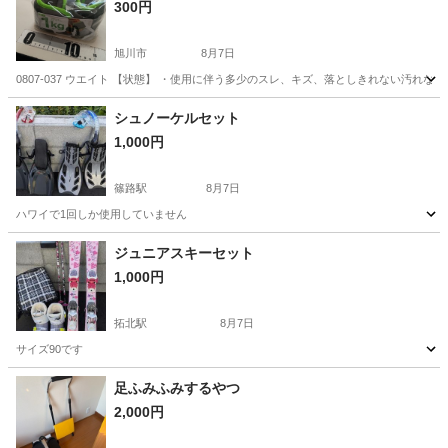
300円
旭川市
8月7日
0807-037 ウエイト 【状態】 ・使用に伴う多少のスレ、キズ、落としきれない汚れ
北海道
旭川市
フィットネス、トレーニング
ウエイト
シュノーケルセット
1,000円
篠路駅
8月7日
ハワイで1回しか使用していません
北海道
石狩市
篠路駅
スキー
シュノーケル
ジュニアスキーセット
1,000円
拓北駅
8月7日
サイズ90です
北海道
札幌市
拓北駅
スキー
足ふみふみするやつ
2,000円