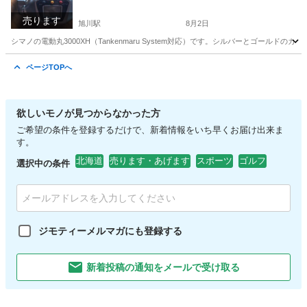
売ります
旭川駅
8月2日
シマノの電動丸3000XH（Tankenmaru System対応）です。シルバーとゴー
北海道
旭川市
旭川駅
その他
ページTOPへ
欲しいモノが見つからなかった方
ご希望の条件を登録するだけで、新着情報をいち早くお届け出来ま
す。
北海道
売ります・あげます
スポーツ
ゴルフ
選択中の条件
ジモティーメルマガにも登録する
新着投稿の通知をメールで受け取る