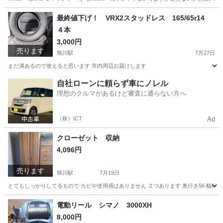
北海道
旭川市
旭川駅
タイヤ、ホイール
17インチ
最終値下げ！ VRX2スタッドレス 165/65r14
４本
3,000円
売ります
旭川駅
7月27日
まだ溝あるので使えると思います 市内周辺お届けします
北海道
旭川市
旭川駅
タイヤ、ホイール
市内
自社ローンに頼らず車にノレル
理想のクルマがあるけど審査に通らない方へ
（株）ICT
Ad
クローゼット 収納
4,096円
売ります
旭川駅
7月19日
とてもしっかりしてるもので カビや使用感はありません ２つあります 奥行き56 幅65
北海道
旭川市
旭川駅
家具
電動リール シマノ 3000XH
8,000円