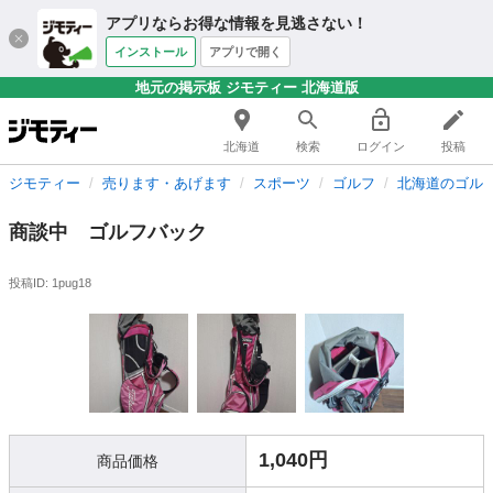
アプリならお得な情報を見逃さない！
インストール
アプリで開く
地元の掲示板 ジモティー 北海道版
北海道
検索
ログイン
投稿
ジモティー
売ります・あげます
スポーツ
ゴルフ
北海道のゴル
商談中 ゴルフバック
投稿ID: 1pug18
1,040円
商品価格