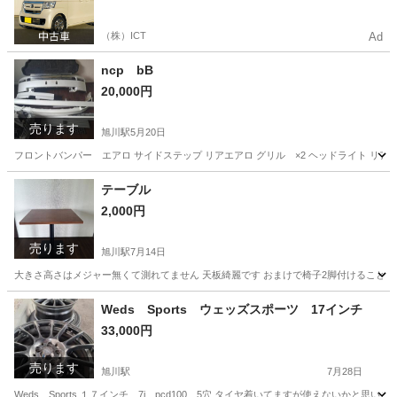
（株）ICT
Ad
ncp bB
20,000円
売ります
旭川駅
5月20日
フロントバンパー エアロ サイドステップ リアエアロ グリル ×2 ヘッドライト リア
北海道
旭川市
旭川駅
外装、車外用品
エアロ
テーブル
2,000円
売ります
旭川駅
7月14日
大きさ高さはメジャー無くて測れてません 天板綺麗です おまけで椅子2脚付けることも
北海道
旭川市
旭川駅
テーブル
Weds Sports ウェッズスポーツ 17インチ
33,000円
売ります
旭川駅
7月28日
Weds Sports １７インチ 7j pcd100 5穴 タイヤ着いてますが使えないか