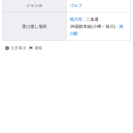
ジャンル
ゴルフ
旭川市
- 二条通
受け渡し場所
JR函館本線(小樽～旭川) -
旭
川駅
注意事項
通報