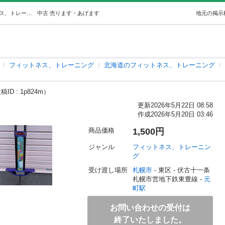
ラングスジャパンホッピング (pajefa) 元町のフィットネス、トレーニングの中古あげます・譲ります｜ジモティーで不用品の処分
中古
売ります・あげます
地元の掲示
フィットネス、トレーニング
北海道のフィットネス、トレーニング
稿ID : 1p824m）
更新
2026年5月22日 08:58
作成
2026年5月20日 03:46
商品価格
1,500円
ジャンル
フィットネス、トレーニン
グ
受け渡し場所
札幌市
 - 東区
 - 伏古十一条
札幌市営地下鉄東豊線 - 
元
町駅
お問い合わせの受付は
終了いたしました。