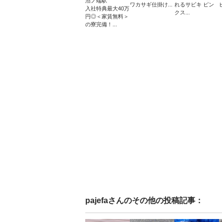
沼ノ端駅
ワカサギ仕掛け...
れるサビキ ピン
入社特典最大40万
クス...
円◎＜家賃無料＞
の寮完備！...
pajefa
さんのその他の投稿記事：