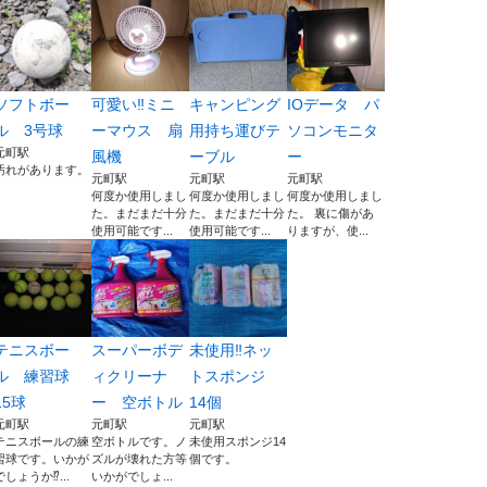
ソフトボー
可愛い‼️ミニ
キャンピング
IOデータ パ
ル 3号球
ーマウス 扇
用持ち運びテ
ソコンモニタ
元町駅
風機
ーブル
ー
汚れがあります。
元町駅
元町駅
元町駅
何度か使用しまし
何度か使用しまし
何度か使用しまし
た。まだまだ十分
た。まだまだ十分
た。 裏に傷があ
使用可能です...
使用可能です...
りますが、使...
テニスボー
スーパーボデ
未使用‼️ネッ
ル 練習球
ィクリーナ
トスポンジ
15球
ー 空ボトル
14個
元町駅
元町駅
元町駅
テニスボールの練
空ボトルです。ノ
未使用スポンジ14
習球です。いかが
ズルが壊れた方等
個です。
でしょうか⁉...
いかがでしょ...