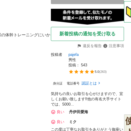
新着投稿の通知を受け取る
様の体幹トレーニングにいか
違反を報告
注意事項
投稿者
pajefa
男性
投稿： 
543
5.0
(
263
)
認証とは
身分証
電話番号
気持ちの良いお取引を心がけますので、宜
しくお願い致します‼️他の有名大手サイト
では、5000...
良い
丹伊田愛海
良い
ミク
この度は丁寧なお取引をありがとう御座い