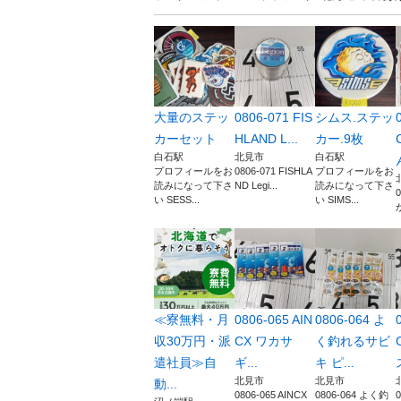
大量のステッ
0806-071 FIS
シムス.ステッ
カーセット
HLAND L...
カー.9枚
白石駅
北見市
白石駅
プロフィールをお
0806-071 FISHLA
プロフィールをお
読みになって下さ
ND Legi...
読みになって下さ
0
い SESS...
い SIMS...
≪寮無料・月
0806-065 AIN
0806-064 よ
収30万円・派
CX ワカサ
く釣れるサビ
遣社員≫自
ギ...
キ ピ...
北見市
北見市
動...
0806-065 AINCX
0806-064 よく釣
0