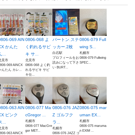
0806-069 AIN
0806-068 よ
バートン.ステ
0806-079 Full
CX かんた
く釣れるサビ
ッカー.2枚
wing S...
白石駅
札幌市
ん...
キ サ...
プロフィールをお
0806-079 Fullwing
北見市
北見市
読みになって下さ
SPEC...
806-069 AINCX
0806-068 よく釣
い BURT...
かんたん カレ...
れるサビキ サビ
キ仕...
0806-063 AIN
0806-077 Ma
0806-076 JAZ
0806-075 mar
CX ピンク
cGregor ...
Z ゴルフク
uman EX...
札幌市
札幌市
ス...
ラ...
0806-077 MacGre
0806-075 maruma
北見市
札幌市
gor MET...
n EXIM ...
806-063 AINCX
0806-076 JAZZ ゴ