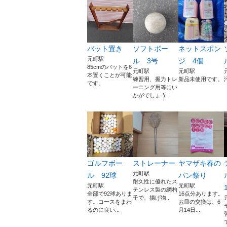
バット置き
ソフトボー
ネットスポン
元町駅
ル 3号
ジ 4個
85cmのバットを6
元町駅
元町駅
本置くことが可能
練習用、握力トレ
新品未使用です。
です。
ーニング用等にい
かがでしょう...
ゴルフボー
ストレーナー
ヤマザキ春の
元町駅
ル 92球
パン祭り
耐久性に優れたス
元町駅
元町駅
テンレス製の網杓
全部で92球ありま
16点分あります。
子で、揚げ物...
す。コースをまわ
お皿の交換は、6
るのに良い...
月14日...