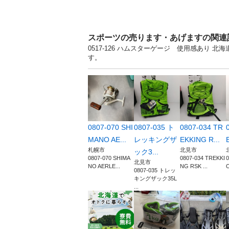
スポーツの売ります・あげますの関連
0517-126 ハムスターゲージ 使用感あり
す。
0807-070 SHI
0807-035 ト
0807-034 TR
MANO AE...
レッキングザ
EKKING R...
札幌市
北見市
ック3...
0807-070 SHIMA
0807-034 TREKKI
0
北見市
NO AERLE...
NG RSK ...
O
0807-035 トレッ
キングザック35L
...