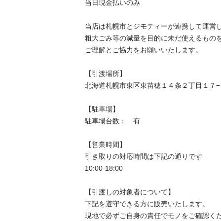
当⽇現⾦払いのみ

当店は札幌市とジモティーが連携して運営して
粗⼤ごみ等の減量を⽬的に未だ使えるものをリ
ご理解とご協力をお願いいたします。

【引渡場所】

北海道札幌市東区東苗穂１４条２丁目１７−１０
【駐⾞場】

駐車場台数：　有

【営業時間】

引き取りの対応時間は下記の通りです

10:00-18:00

【引渡しの対象者について】

下記を遵守できる⽅に販売いたします。

現地で必ずご⾃⾝の責任でモノをご確認く