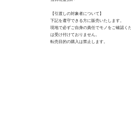
【引渡しの対象者について】

下記を遵守できる⽅に販売いたします。

現地で必ずご⾃⾝の責任でモノをご確認く
は受け付けておりません。

転売⽬的の購⼊は禁⽌します。