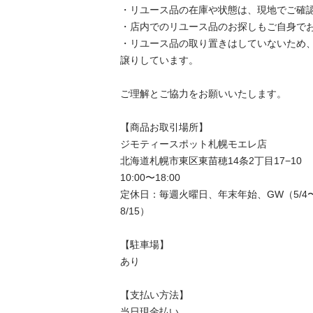
・リユース品の在庫や状態は、現地でご確認
・店内でのリユース品のお探しもご自身でお
・リユース品の取り置きはしていないため
譲りしています。

ご理解とご協力をお願いいたします。

【商品お取引場所】

ジモティースポット札幌モエレ店

北海道札幌市東区東苗穂14条2丁目17−10

10:00〜18:00

定休日：毎週火曜日、年末年始、GW（5/4〜5
8/15）

【駐⾞場】

あり

【⽀払い⽅法】

当日現金払い
