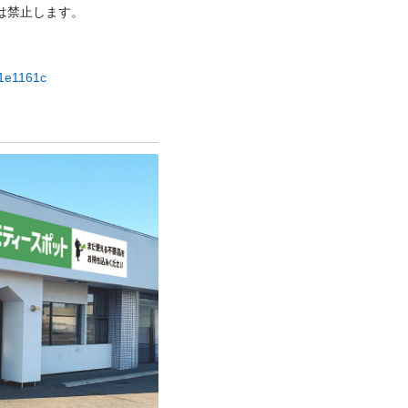
⽌します。

51e1161c