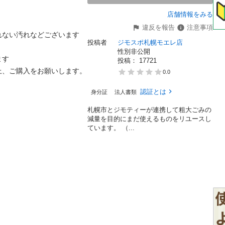
店舗情報をみる
違反を報告
注意事項
ない汚れなどございます

投稿者
ジモスポ札幌モエレ店
性別非公開


投稿： 
17721
ご購入をお願いします。

0.0
認証とは
身分証
法人書類
札幌市とジモティーが連携して粗⼤ごみの
減量を⽬的にまだ使えるものをリユースし
ています。 （...