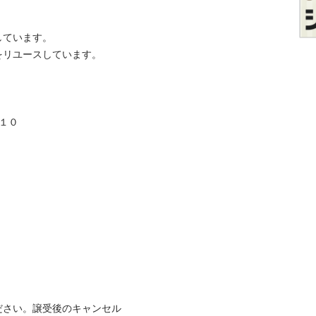
います。

ユースしています。



ださい。譲受後のキャンセル