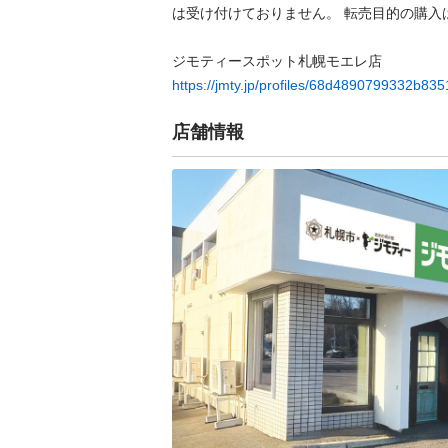
は受け付けておりません。 転売⽬的の購⼊は禁
https://jmty.jp/profiles/68d4890799332b83
店舗情報