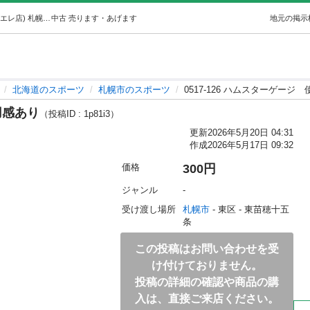
0517-126 ハムスターゲージ使用感あり (ジモスポ札幌モエレ店) 札幌のスポーツの中古あげます・譲ります｜ジモティーで不用品の処分
中古
売ります・あげます
地元の掲示
北海道のスポーツ
札幌市のスポーツ
0517-126 ハムスターゲージ
用感あり
（投稿ID : 1p81i3）
更新
2026年5月20日 04:31
作成
2026年5月17日 09:32
価格
300円
ジャンル
-
受け渡し場所
札幌市
 - 東区
 - 東苗穂十五
条
この投稿はお問い合わせを受
け付けておりません。
投稿の詳細の確認や商品の購
入は、直接ご来店ください。