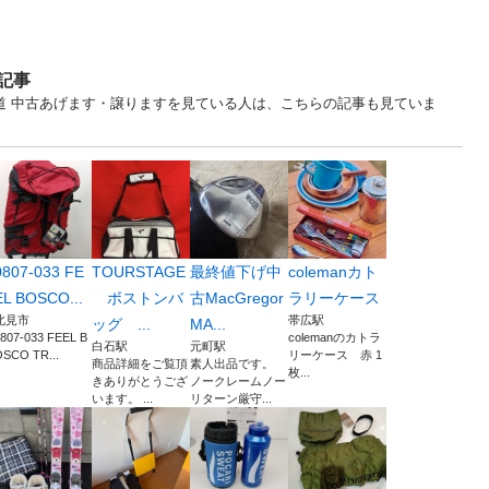
記事
 北海道 中古あげます・譲りますを見ている人は、こちらの記事も見ていま
0807-033 FE
TOURSTAGE
最終値下げ中
colemanカト
EL BOSCO...
ボストンバ
古MacGregor
ラリーケース
北見市
帯広駅
ッグ ...
MA...
807-033 FEEL B
colemanのカトラ
白石駅
元町駅
SCO TR...
リーケース 赤 1
商品詳細をご覧頂
素人出品です。
枚...
きありがとうござ
ノークレームノー
います。 ...
リターン厳守...