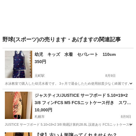
野球(スポーツ)の売ります・あげますの関連記事
幼児 キッズ 水着 セパレート 110cm
350円
元町駅
8月9日
水泳教室で購入した幼児水着です。 3ヶ月で退会したため使用頻度少なく綺麗です。 
北海道
札幌市
元町駅
マリンスポーツ
ジャスティス/JUSTICE サーフボード 5.10×19×2
3/8 フィンFCS M5 FCSニットケース付き スワロ
ーテール
10,000円
札幌市
8月9日
JUSTICE サーフボード 5.10×19×2 3/8 簡易計算約28.8L 誤差あり FCSニットケ
北海道
札幌市
マリンスポーツ
【求】古い人形譲ってくれませんか？