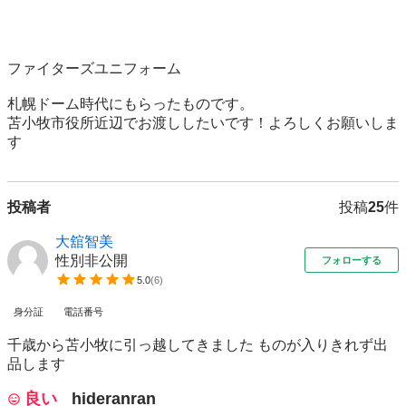
ファイターズユニフォーム

札幌ドーム時代にもらったものです。

苫小牧市役所近辺でお渡ししたいです！よろしくお願いしま
す
投稿者
投稿
25
件
大舘智美
性別非公開
フォローする
5.0
(
6
)
身分証
電話番号
千歳から苫小牧に引っ越してきました ものが入りきれず出
品します
良い
hideranran