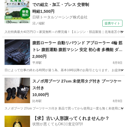
での組立・加工・プレス 交替制
時給1,500円
日研トータルソーシング株式会社
沼ノ端駅
提携サイト
入社特典最大40万円◎＜家賃無料＞の寮完備！【エンジン・部品製造｜北海道苫小牧市】高
北海道
苫小牧市
沼ノ端駅
その他
腹筋ローラー 自動リバウンド アブローラー 4輪 筋
トレ 腹筋運動 腹筋マシン 安定 初心者 多機能 ダイ
エット 静音 肘サポート トレーニング フィットネ
2,000円
ス
平岸駅
8月9日
日によって仕事の終わる時間が違う為、基本16時以降のお取引となります。 お盆休みに始め
北海道
札幌市
平岸駅
フィットネス、トレーニング
スノボ用ブーツ 27cm 未使用タグ付き ブーツケー
ス付き
10,000円
比布駅
8月9日
スノボブーツ 27cm ブーツケース付き 新品で買ってから使用は一度も無く未使用に
北海道
上川郡
比布駅
スノーボード
ケース
【求】古い人形譲ってくれませんか？
状態が悪くてもOK🙆‍♀️査定0円‼️