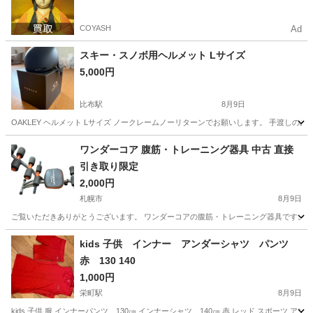
COYASH
Ad
スキー・スノボ用ヘルメット Lサイズ
5,000円
比布駅
8月9日
OAKLEY ヘルメット Lサイズ ノークレームノーリターンでお願いします。 手渡しの
北海道
上川郡
比布駅
スポーツウェア
ヘルメット
ワンダーコア 腹筋・トレーニング器具 中古 直接
引き取り限定
2,000円
札幌市
8月9日
ご覧いただきありがとうございます。 ワンダーコアの腹筋・トレーニング器具です。 友
北海道
札幌市
フィットネス、トレーニング
ワンダーコア
kids 子供 インナー アンダーシャツ パンツ
赤 130 140
1,000円
栄町駅
8月9日
kids 子供 服 インナーパンツ 130㎝ インナーシャツ 140㎝ 赤 レッド スポーツ 