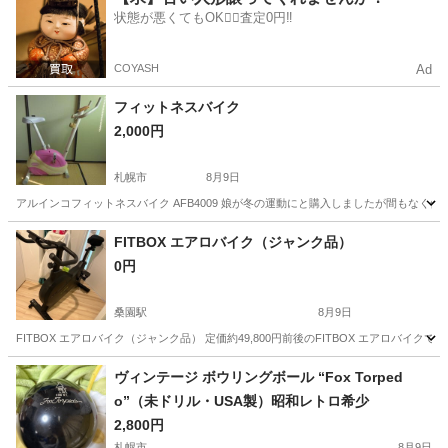
状態が悪くてもOK🙆‍♀️査定0円‼️
COYASH
Ad
フィットネスバイク
2,000円
札幌市
8月9日
アルインコフィットネスバイク AFB4009 娘が冬の運動にと購入しましたが間もなく
北海道
札幌市
フィットネス、トレーニング
AFB
FITBOX エアロバイク（ジャンク品）
0円
桑園駅
8月9日
FITBOX エアロバイク（ジャンク品） 定価約49,800円前後のFITBOX エアロバ
北海道
札幌市
桑園駅
フィットネス、トレーニング
ヴィンテージ ボウリングボール “Fox Torped
o”（未ドリル・USA製）昭和レトロ希少
2,800円
札幌市
8月9日