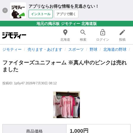
アプリならお得な情報を見逃さない！
インストール
アプリで開く
地元の掲示板 ジモティー 北海道版
北海道
検索
ログイン
投稿
ジモティー
売ります・あげます
スポーツ
野球
北海道の野球
ファイターズユニフォーム ※真ん中のピンクは売れ
ました
投稿ID: 1p5y47
2026年7月30日 08:12
1,000円
商品価格