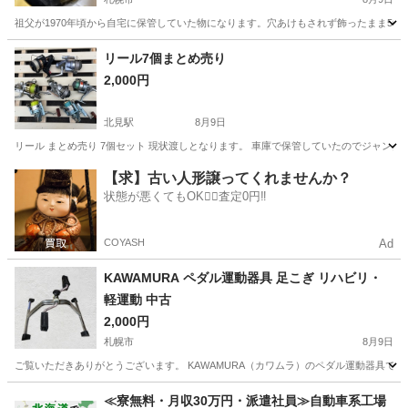
祖父が1970年頃から自宅に保管していた物になります。穴あけもされず飾ったまま50
北海道
札幌市
その他
ドリル
リール7個まとめ売り
2,000円
北見駅
8月9日
リール まとめ売り 7個セット 現状渡しとなります。 車庫で保管していたのでジャン
北海道
北見市
北見駅
その他
【求】古い人形譲ってくれませんか？
状態が悪くてもOK🙆‍♀️査定0円‼️
COYASH
Ad
KAWAMURA ペダル運動器具 足こぎ リハビリ・
軽運動 中古
2,000円
札幌市
8月9日
ご覧いただきありがとうございます。 KAWAMURA（カワムラ）のペダル運動器具で
北海道
札幌市
フィットネス、トレーニング
≪寮無料・月収30万円・派遣社員≫自動車系工場