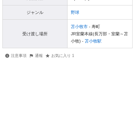
ジャンル
野球
苫小牧市
- 寿町
受け渡し場所
JR室蘭本線(長万部・室蘭～苫
小牧) -
苫小牧駅
注意事項
通報
お気に入り 1