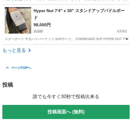
北海道
札幌市
栄町駅
スノーボード
アンダーシャツ
Hyper Nut 7'4" x 30" スタンドアップパドルボー
ド
98,000円
銭函駅
8月9日
スターボード 中古ハイパーナッツ SUPボード。 STARBOARD SUP HYPER NUT 7'4" STA
北海道
小樽市
銭函駅
マリンスポーツ
もっと見る
ページTOPへ
投稿
誰でも今すぐ30秒で投稿出来る
投稿画面へ (無料)