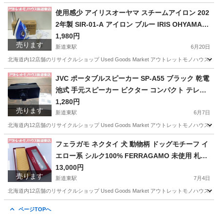
北海道
札幌市
新道東駅
キッチン家電
ZAIGLE
使用感少 アイリスオーヤマ スチームアイロン 202
2年製 SIR-01-A アイロン ブルー IRIS OHYAMA
札幌市東区 新道東店
1,980円
売ります
新道東駅
6月20日
北海道内12店舗のリサイクルショップ Used Goods Market アウトレットモノハウス新道東店です。 -----------
北海道
札幌市
新道東駅
生活家電
スチーム
JVC ポータブルスピーカー SP-A55 ブラック 乾電
池式 手元スピーカー ビクター コンパクト テレビ
用 札幌市東区 新道東店
1,280円
売ります
新道東駅
6月7日
北海道内12店舗のリサイクルショップ Used Goods Market アウトレットモノハウス新道東店です。 -----------
北海道
札幌市
新道東駅
オーディオ
ビクター
フェラガモ ネクタイ 犬 動物柄 ドッグモチーフ イ
エロー系 シルク100% FERRAGAMO 未使用 札幌
市東区 新道東店
13,000円
売ります
新道東駅
7月4日
北海道内12店舗のリサイクルショップ Used Goods Market アウトレットモノハウス新道東店です。 -----------
北海道
札幌市
新道東駅
小物
フェラガモ
ページTOPへ