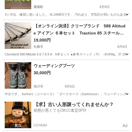
桑園駅
8月6日
3ヶ月位、練習に使いました。 St.JAMESです、 汚れあり、空気圧が弱いものもあるか
北海道
札幌市
桑園駅
テニス
JAMES
【オンライン決済】クリーブランド 588 Altitud
e アイアン ６本セット Traction 85 スチールシ
ャフト（S）
19,000円
札幌市
8月6日
Cleveland 588 Altitude 5.6.7.8.9.A 6本セット ●参考スペック（7I）：約409g、
北海道
札幌市
ゴルフ
ウェーディングブーツ
30,000円
旭川市
8月6日
中古です。 Korkers（コーカーズ）「ダークホース（Darkhorse）」ウェーディングブ
北海道
旭川市
その他
ダークホース
【求】古い人形譲ってくれませんか？
状態が悪くてもOK🙆‍♀️査定0円‼️
COYASH
Ad