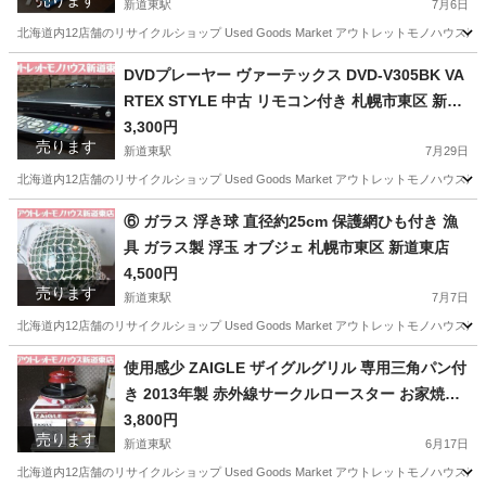
売ります
新道東駅
7月6日
北海道内12店舗のリサイクルショップ Used Goods Market アウトレットモノハウス新道東店です。 -----------
北海道
札幌市
新道東駅
ラジコン
タミヤ
DVDプレーヤー ヴァーテックス DVD-V305BK VA
RTEX STYLE 中古 リモコン付き 札幌市東区 新道
東店
3,300円
売ります
新道東駅
7月29日
北海道内12店舗のリサイクルショップ Used Goods Market アウトレットモノハウス新道東店です。 -----------
北海道
札幌市
新道東駅
映像プレーヤー、レコーダー
DVD
⑥ ガラス 浮き球 直径約25cm 保護網ひも付き 漁
具 ガラス製 浮玉 オブジェ 札幌市東区 新道東店
4,500円
売ります
新道東駅
7月7日
北海道内12店舗のリサイクルショップ Used Goods Market アウトレットモノハウス新道東店です。 -----------
北海道
札幌市
新道東駅
インテリア雑貨/小物
漁具
使用感少 ZAIGLE ザイグルグリル 専用三角パン付
き 2013年製 赤外線サークルロースター お家焼肉
赤 札幌市東区 新道東店
3,800円
売ります
新道東駅
6月17日
北海道内12店舗のリサイクルショップ Used Goods Market アウトレットモノハウス新道東店です。 -----------