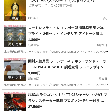
【求】古い人形譲ってくれませんか？
状態が悪くてもOK🙆‍♀️査定0円‼️
COYASH
Ad
コードレスライト レインボー型 電球型照明 バル
ブライト 2個セット インテリア アメトーク風 1個
充電不可 札幌市東区 新道東店
1,800円
売ります
新道東駅
6月21日
北海道内12店舗のリサイクルショップ Used Goods Market アウトレットモノハウス新道東店です。 -----------
北海道
札幌市
新道東駅
照明器具
ライト
開封未使用品 ラドンナ Toffy ホットサンドメーカ
ー K-HS4 ASH WHITE 調理家電 レトロデザイン/
カラー 札幌市東区 新道東店
3,800円
売ります
新道東駅
7月31日
北海道内12店舗のリサイクルショップ Used Goods Market アウトレットモノハウス新道東店です。 -----------
北海道
札幌市
新道東駅
キッチン家電
Toffy
現状品 ラジコン タミヤ TT-02シャーシ マツダ3 ブ
ラシレスモーター搭載 プロポ バッテリー付き 中
古 札幌市東区 新道東店
27,500円