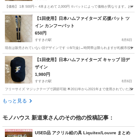
【価格】 1本 500円～ 4本まとめて 2,000円 ※バットによって価格が異なります
北海道
札幌市
発寒南駅
野球
【1回使用】日本ハムファイターズ 応援バット ツ
イン カンフーバット
650円
すすきの駅
8月6日
現在は販売されていない旧デザインです ☆8/7(金)→時間帯は限られますが札幌市役所
北海道
札幌市
すすきの駅
野球
バット
【1回使用】日本ハムファイターズ キャップ 旧デ
ザイン
1,980円
すすきの駅
8月6日
フリーサイズ マジックテープで調節可能 🌟2011年から2021年まで使用されていた旧デザ
北海道
札幌市
すすきの駅
野球
エスコンフィールド
もっと見る
モノハウス 新道東
さんのその他の投稿記事：
USED品 アクリル絵の具 Liquitex/Louvre まとめ