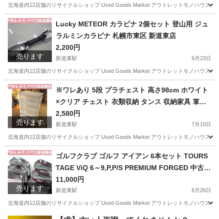
北海道内12店舗のリサイクルショップ Used Goods Market アウトレットモノハウス新道東店です。 -----------
北海道
札幌市
新道東駅
キッチン家電
レトルト
Lucky METEOR カラビナ 2個セット 登山用 ジュ
ラルミンカラビナ 札幌市東区 新道東店
2,200円
売ります
新道東駅
6月23日
北海道内12店舗のリサイクルショップ Used Goods Market アウトレットモノハウス新道東店です。 -----------
北海道
札幌市
新道東駅
その他
カラビナ
※ワレあり 5段 プラチェスト 高さ98cm ホワイト
×クリア チェスト 衣類収納 タンス 収納家具 箪笥
たんす 衣替え 札幌市東区 新道東店
2,580円
売ります
新道東駅
7月10日
北海道内12店舗のリサイクルショップ Used Goods Market アウトレットモノハウス新道東店です。 -----------
北海道
札幌市
新道東駅
収納家具
たんす
ゴルフクラブ ゴルフ アイアン 6本セット TOURS
TAGE ViQ 6～9,P,P/S PREMIUM FORGED 中古
ツアーステージ 札幌市東区 新道東店
11,000円
売ります
新道東駅
6月26日
北海道内12店舗のリサイクルショップ Used Goods Market アウトレットモノハウス新道東店です。 -----------
北海道
札幌市
新道東駅
ゴルフ