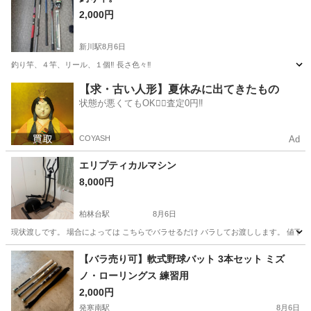
2,000円
新川駅
8月6日
釣り竿、４竿、リール、１個‼️ 長さ色々‼️
北海道
札幌市
新川駅
その他
【求・古い人形】夏休みに出てきたもの
状態が悪くてもOK🙆‍♀️査定0円‼️
COYASH
Ad
エリプティカルマシン
8,000円
柏林台駅
8月6日
現状渡しです。 場合によっては こちらでバラせるだけ バラしてお渡しします。 値下
北海道
帯広市
柏林台駅
フィットネス、トレーニング
【バラ売り可】軟式野球バット 3本セット ミズ
ノ・ローリングス 練習用
2,000円
発寒南駅
8月6日