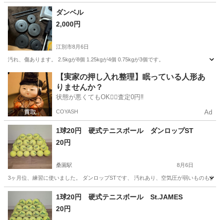
北海道
札幌市
元町駅
フィットネス、トレーニング
ダンベル
2,000円
フットジョイ
江別市
8月6日
汚れ、傷あります。 2.5kgが8個 1.25kgが4個 0.75kgが3個です。
北海道
江別市
スポーツ
ダンベル
【実家の押し入れ整理】眠っている人形あ
りませんか？
状態が悪くてもOK🙆‍♀️査定0円‼️
COYASH
Ad
1球20円 硬式テニスボール ダンロップST
20円
桑園駅
8月6日
3ヶ月位、練習に使いました。 ダンロップSTです、 汚れあり、空気圧が弱いものもあるか
北海道
札幌市
桑園駅
テニス
1球20円 硬式テニスボール St.JAMES
20円