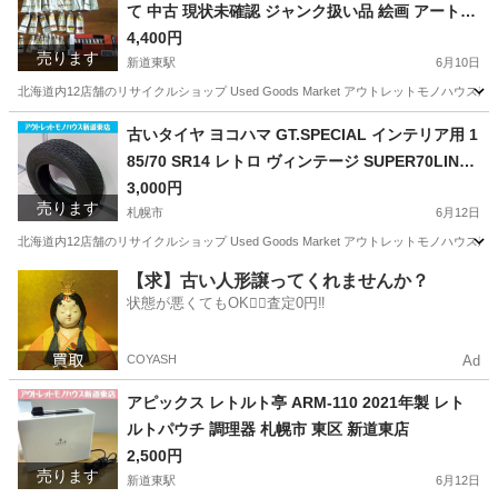
て 中古 現状未確認 ジャンク扱い品 絵画 アート用
品 札幌市 新道東店
4,400円
売ります
新道東駅
6月10日
北海道内12店舗のリサイクルショップ Used Goods Market アウトレットモノハウス新道東店です。 -----------
北海道
札幌市
新道東駅
その他
絵の具
古いタイヤ ヨコハマ GT.SPECIAL インテリア用 1
85/70 SR14 レトロ ヴィンテージ SUPER70LINE
YOKOHAMA GTスペシャル 札幌市東区 新道東店
3,000円
売ります
札幌市
6月12日
北海道内12店舗のリサイクルショップ Used Goods Market アウトレットモノハウス新道東店です。 -----------
北海道
札幌市
タイヤ、ホイール
レトロ
【求】古い人形譲ってくれませんか？
状態が悪くてもOK🙆‍♀️査定0円‼️
COYASH
Ad
アピックス レトルト亭 ARM-110 2021年製 レト
ルトパウチ 調理器 札幌市 東区 新道東店
2,500円
売ります
新道東駅
6月12日