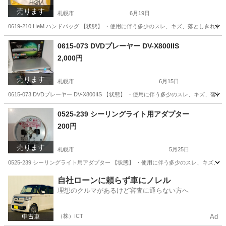
売ります
札幌市
6月19日
0619-210 HeM ハンドバッグ 【状態】 ・使用に伴う多少のスレ、キズ、落としき
北海道
札幌市
バッグ
現地
0615-073 DVDプレーヤー DV-X800IIS
2,000円
売ります
札幌市
6月15日
0615-073 DVDプレーヤー DV-X800IIS 【状態】 ・使用に伴う多少のスレ、
北海道
札幌市
映像プレーヤー、レコーダー
0525-239 シーリングライト用アダプター
200円
売ります
札幌市
5月25日
0525-239 シーリングライト用アダプター 【状態】 ・使用に伴う多少のスレ、キズ
北海道
札幌市
その他
現地
自社ローンに頼らず車にノレル
理想のクルマがあるけど審査に通らない方へ
（株）ICT
Ad