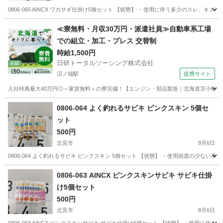
0806-065 AINCX ワカサギ仕掛け5個セット 【状態】 ・使用に伴う多少のスレ、
北海道
北見市
その他
ワカサギ
≪寮無料・月収30万円・派遣社員≫自動車系工場
での組立・加工・プレス 交替制
時給1,500円
日研トータルソーシング株式会社
沼ノ端駅
提携サイト
入社特典最大40万円◎＜家賃無料＞の寮完備！【エンジン・部品製造｜北海道苫小牧市】高
北海道
苫小牧市
沼ノ端駅
その他
0806-064 よく釣れるサビキ ピンクスキン 5個セ
ット
500円
北見市
8月6日
0806-064 よく釣れるサビキ ピンクスキン 5個セット 【状態】 ・使用頻度の少な
北海道
北見市
その他
サビキ
0806-063 AINCX ピンクスキンサビキ サビキ仕掛
け5個セット
500円
北見市
8月6日