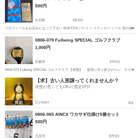
500円
白石駅
8月6日
プロフィールをお読みになって下さい BURTON バートン ステッカー シール 昔の物
北海道
札幌市
白石駅
その他
バートン
0806-079 Fullwing SPECIAL ゴルフクラブ
1,000円
札幌市
8月6日
0806-079 Fullwing SPECIAL ゴルフクラブ 【状態】 ・使用に伴う多少の
北海道
札幌市
ゴルフ
ゴルフクラブ
【求】古い人形譲ってくれませんか？
状態が悪くてもOK🙆‍♀️査定0円‼️
COYASH
Ad
0806-065 AINCX ワカサギ仕掛け5個セット
500円
北見市
8月6日