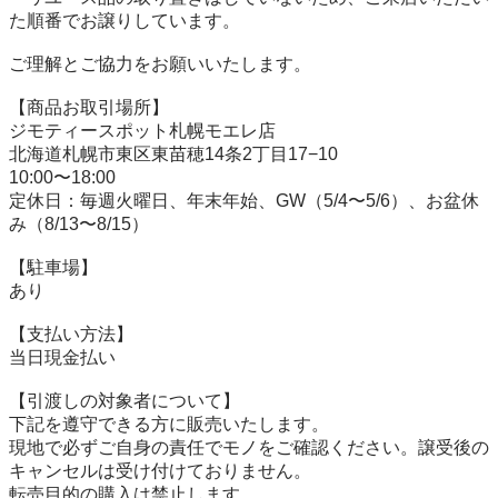
た順番でお譲りしています。

ご理解とご協力をお願いいたします。

【商品お取引場所】

ジモティースポット札幌モエレ店

北海道札幌市東区東苗穂14条2丁目17−10

10:00〜18:00

定休日：毎週火曜日、年末年始、GW（5/4〜5/6）、お盆休
み（8/13〜8/15）

【駐⾞場】

あり

【⽀払い⽅法】

当日現金払い

【引渡しの対象者について】

下記を遵守できる⽅に販売いたします。

現地で必ずご⾃⾝の責任でモノをご確認ください。譲受後の
キャンセルは受け付けておりません。

転売⽬的の購⼊は禁⽌します。