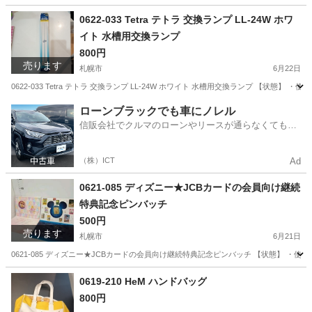
北海道
札幌市
シャツ
現地
0622-033 Tetra テトラ 交換ランプ LL-24W ホワ
イト 水槽用交換ランプ
800円
売ります
札幌市
6月22日
0622-033 Tetra テトラ 交換ランプ LL-24W ホワイト 水槽用交換ランプ 【
北海道
札幌市
その他
ランプ
ローンブラックでも車にノレル
信販会社でクルマのローンやリースが通らなくてもク
ルマをご利用いただけるサービスがあります！
（株）ICT
Ad
0621-085 ディズニー★JCBカードの会員向け継続
特典記念ピンバッチ
500円
売ります
札幌市
6月21日
0621-085 ディズニー★JCBカードの会員向け継続特典記念ピンバッチ 【状態】 ・
北海道
札幌市
おもちゃ
現地
0619-210 HeM ハンドバッグ
800円