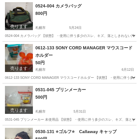
0524-004 カメラバッグ
800円
売ります
札幌市
5月24日
0524-004 カメラバッグ 【状態】 ・使用に伴う多少のスレ、キズ、落としきれない
北海道
札幌市
バッグ
現地
0612-133 SONY CORD MANAGER マウスコード
ホルダー
50円
売ります
札幌市
6月12日
0612-133 SONY CORD MANAGER マウスコードホルダー 【状態】 ・使用
北海道
札幌市
周辺機器
現地
0531-045 プリンメーカー
500円
売ります
札幌市
5月31日
0531-045 プリンメーカー 未使用品 【状態】 ・使用に伴う多少のスレ、キズ、落
北海道
札幌市
キッチン家電
現地
0530-131 ⭐️ゴルフ⭐️ Callaway キャップ