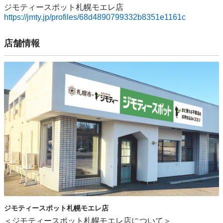
https://jmty.jp/profiles/68d4890799332b8351e1161c
店舗情報
ジモティースポット札幌モエレ店
＜ジモティースポット札幌モエレ店について＞
