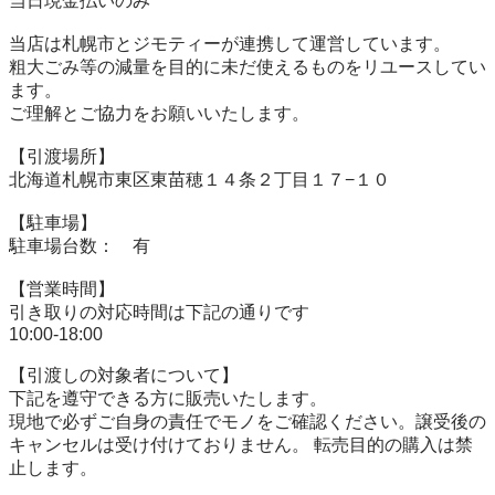
当⽇現⾦払いのみ

当店は札幌市とジモティーが連携して運営しています。

粗⼤ごみ等の減量を⽬的に未だ使えるものをリユースしてい
ます。

ご理解とご協力をお願いいたします。

【引渡場所】

北海道札幌市東区東苗穂１４条２丁目１７−１０

【駐⾞場】

駐車場台数：　有

【営業時間】

引き取りの対応時間は下記の通りです

10:00-18:00

【引渡しの対象者について】

下記を遵守できる⽅に販売いたします。

現地で必ずご⾃⾝の責任でモノをご確認ください。譲受後の
キャンセルは受け付けておりません。 転売⽬的の購⼊は禁
⽌します。
