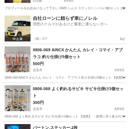
白石駅
8月6日
プロフィールをお読みになって下さい SIMS シムス ステッカー シール 9枚セット 1
北海道
札幌市
白石駅
その他
ステッカー
自社ローンに頼らず車にノレル
理想のクルマがあるけど審査に通らない方へ
（株）ICT
Ad
0806-069 AINCX かんたん カレイ・コマイ・アブ
ラコ 釣り仕掛け5個セット
500円
北見市
8月6日
0806-069 AINCX かんたん カレイ・コマイ・アブラコ 釣り仕掛け5個セット 【
北海道
北見市
その他
カレイ
0806-068 よく釣れるサビキ サビキ仕掛け3個セッ
ト
300円
北見市
8月6日
0806-068 よく釣れるサビキ サビキ仕掛け3個セット 【状態】 ・使用に伴う多少の
北海道
北見市
その他
サビキ
バートン.ステッカー.2枚