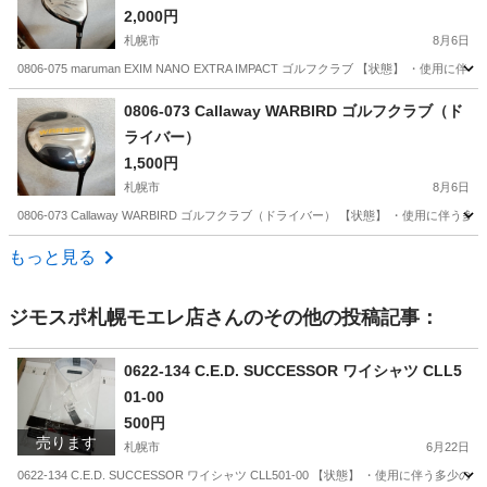
2,000円
札幌市
8月6日
0806-075 maruman EXIM NANO EXTRA IMPACT ゴルフクラブ 【状態
北海道
札幌市
ゴルフ
EXIM
0806-073 Callaway WARBIRD ゴルフクラブ（ド
ライバー）
1,500円
札幌市
8月6日
0806-073 Callaway WARBIRD ゴルフクラブ（ドライバー） 【状態】 ・
北海道
札幌市
ゴルフ
WARBIRD
もっと見る
ジモスポ札幌モエレ店
さんのその他の投稿記事：
0622-134 C.E.D. SUCCESSOR ワイシャツ CLL5
01-00
500円
売ります
札幌市
6月22日
0622-134 C.E.D. SUCCESSOR ワイシャツ CLL501-00 【状態】 ・使