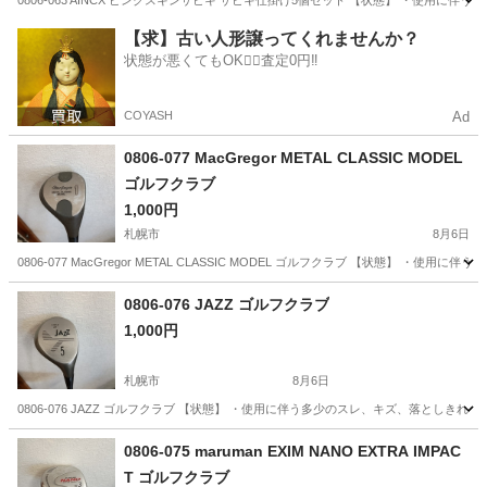
0806-063 AINCX ピンクスキンサビキ サビキ仕掛け5個セット 【状態】 ・使用
北海道
北見市
その他
サビキ
【求】古い人形譲ってくれませんか？
状態が悪くてもOK🙆‍♀️査定0円‼️
COYASH
Ad
0806-077 MacGregor METAL CLASSIC MODEL
ゴルフクラブ
1,000円
札幌市
8月6日
0806-077 MacGregor METAL CLASSIC MODEL ゴルフクラブ 【状態
北海道
札幌市
ゴルフ
MacGregor
0806-076 JAZZ ゴルフクラブ
1,000円
札幌市
8月6日
0806-076 JAZZ ゴルフクラブ 【状態】 ・使用に伴う多少のスレ、キズ、落とし
北海道
札幌市
ゴルフ
JAZZ
0806-075 maruman EXIM NANO EXTRA IMPAC
T ゴルフクラブ