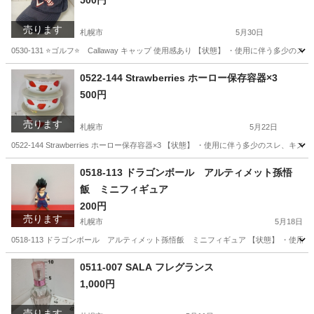
500円
売ります
札幌市
5月30日
0530-131 ⭐️ゴルフ⭐️ Callaway キャップ 使用感あり 【状態】 ・使用に
北海道
札幌市
小物
現地
0522-144 Strawberries ホーロー保存容器×3
500円
売ります
札幌市
5月22日
0522-144 Strawberries ホーロー保存容器×3 【状態】 ・使用に伴う多少の
北海道
札幌市
家庭用品
現地
0518-113 ドラゴンボール アルティメット孫悟
飯 ミニフィギュア
200円
売ります
札幌市
5月18日
0518-113 ドラゴンボール アルティメット孫悟飯 ミニフィギュア 【状態】 ・使
北海道
札幌市
スポーツ
現地
0511-007 SALA フレグランス
1,000円
売ります