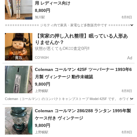
用 レディース向け
8,800円
旭川駅
8月8日
⭐⭐⭐⭐⭐⭐⭐⭐⭐⭐⭐⭐⭐⭐ ジモティ内で家具・家電など多数販売中です ⭐⭐⭐⭐⭐⭐⭐⭐⭐
北海道
旭川市
旭川駅
スキー
【実家の押し入れ整理】眠っている人形あ
りませんか？
状態が悪くてもOK🙆‍♀️査定0円‼️
COYASH
Ad
Coleman コールマン 425F ツーバーナー 1993年6
月製 ヴィンテージ 動作未確認
9,800円
上野幌駅
8月8日
Coleman（コールマン）のコンパクトキャンプストーブ Model 425F です。 ホワイ
北海道
札幌市
上野幌駅
スポーツ
Coleman
Coleman コールマン 286/288 ランタン 1995年製
ケース付き ヴィンテージ
9,800円
上野幌駅
8月8日