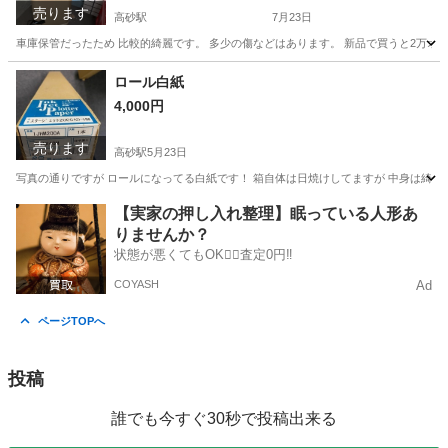
売ります
高砂駅
7月23日
車庫保管だったため 比較的綺麗です。 多少の傷などはあります。 新品で買うと2万オー
北海道
江別市
高砂駅
その他
タンク
ロール白紙
4,000円
売ります
高砂駅
5月23日
写真の通りですが ロールになってる白紙です！ 箱自体は日焼けしてますが 中身は綺麗です 
北海道
江別市
高砂駅
その他
自体
【実家の押し入れ整理】眠っている人形あ
りませんか？
状態が悪くてもOK🙆‍♀️査定0円‼️
COYASH
Ad
ページTOPへ
投稿
誰でも今すぐ30秒で投稿出来る