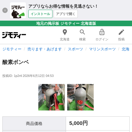
アプリならお得な情報を見逃さない！
インストール
アプリで開く
地元の掲示板 ジモティー 北海道版
北海道
検索
ログイン
投稿
ジモティー
売ります・あげます
スポーツ
マリンスポーツ
北海
酸素ボンベ
投稿ID: 1p2rtl
2026年6月12日 04:53
5,000円
商品価格