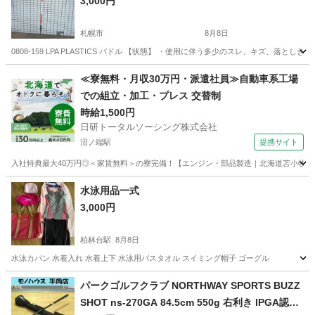
3,000円
札幌市
8月8日
0808-159 LPA PLASTICS パドル 【状態】 ・使用に伴う多少のスレ、キズ、
北海道
札幌市
スポーツ
パドル
≪寮無料・月収30万円・派遣社員≫自動車系工場
での組立・加工・プレス 交替制
時給1,500円
日研トータルソーシング株式会社
沼ノ端駅
提携サイト
入社特典最大40万円◎＜家賃無料＞の寮完備！【エンジン・部品製造｜北海道苫小牧市】高
北海道
苫小牧市
沼ノ端駅
その他
水泳用品一式
3,000円
柏林台駅
8月8日
水泳カバン 水着入れ 水着上下 水泳用バスタオル スイミング帽子 ゴーグル
北海道
河東郡
柏林台駅
水泳
水着
パークゴルフクラブ NORTHWAY SPORTS BUZZ
SHOT ns-270GA 84.5cm 550g 右利き IPGA認定