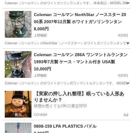
Coleman（コールマン）のホワイトガソリンランタンです。 本体表記：MODEL 286・288 
北海道
札幌市
上野幌駅
スポーツ
1995年製
Coleman コールマン NorthStar ノーススター 20
00系 2007年12月製 ホワイトガソリンランタン
8,000円
上野幌駅
8月8日
Coleman（コールマン）のNorthStar（ノーススター）ホワイトガソリンランタンです。 
北海道
札幌市
上野幌駅
その他
Coleman コールマン 286A ワンマントルランタン
1993年7月製 ケース・マントル付き USA製
10,000円
上野幌駅
8月8日
Coleman（コールマン）のホワイトガソリン式ワンマントルランタンです。 MODEL：286A M
北海道
札幌市
上野幌駅
その他
【実家の押し入れ整理】眠っている人形あ
りませんか？
状態が悪くてもOK🙆‍♀️査定0円‼️
COYASH
Ad
0808-159 LPA PLASTICS パドル