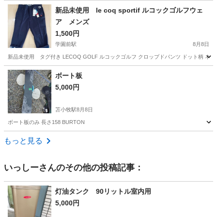
北海道
札幌市
学園前駅
ゴルフ
adidas
新品未使用 le coq sportif ルコックゴルフウェ
ア メンズ
1,500円
学園前駅
8月8日
新品未使用 タグ付き LECOQ GOLF ルコックゴルフ クロップドパンツ ドット柄 ネイ
北海道
札幌市
学園前駅
ゴルフ
ルコック
ボート板
5,000円
苫小牧駅
8月8日
ボート板のみ 長さ158 BURTON
北海道
苫小牧市
苫小牧駅
スノーボード
ボート
もっと見る
いっしー
さんのその他の投稿記事：
灯油タンク 90リットル室内用
5,000円