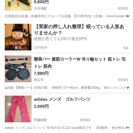
ケース・ボール・ティー・マーク付属 札幌市 清田
9,800円
区 平岡
大谷地駅
8月8日
北海道内12店舗（札幌市内にグループ11店舗、苫小牧市内に1店舗） Used Goods M
北海道
札幌市
大谷地駅
ゴルフ
NORTHWAY
【実家の押し入れ整理】眠っている人形あ
りませんか？
状態が悪くてもOK🙆‍♀️査定0円‼️
COYASH
Ad
懸垂バー 腹筋ローラーW 吊り輪セット 筋トレ 宅
トレ 筋肉
7,980円
帯広市
8月8日
●詳細 【懸垂バー】STADY製。 4980円 72〜90cm。耐荷重150kg。 Wロック
北海道
帯広市
フィットネス、トレーニング
吊り輪
adidas メンズ ゴルフパンツ
1,000円
学園前駅
8月8日
adidas メンズ ゴルフパンツ 76 NLY-31 IC223 used商品です。 2回着用。