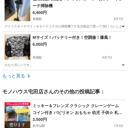
ーテ掃除機
6,400円
美園駅
8月7日
アイリスオーヤマドンキホーテコラボの掃除機です先月新品で買って3回くらいしか使
北海道
札幌市
美園駅
スポーツ
キホーテ
Mサイズ！バッテリー付き！空調服！爆風！
6,000円
美園駅
8月7日
かなり涼しいです。
北海道
札幌市
美園駅
その他
もっと見る
モノハウス屯田店
さんのその他の投稿記事：
ミッキー＆フレンズ クラシック クレーンゲーム
コイン付き パビリオン おもちゃ 幼児 子供☆ 札幌
市 北区 屯田
3,500円
売ります
新琴似駅
7月3日