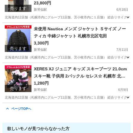
北区 屯田
23,800円
売ります
新琴似駅
6月18日
北海道内12店舗（札幌市内にグループ11店舗、苫小牧市内に１店舗） 総合リサイクルショッ
北海道
札幌市
新琴似駅
キッチン家電
店舗
未使用 Nautica メンズ ジャケット Ｓサイズ ノー
ティカ 中綿ジャケット 札幌市北区屯田
3,300円
売ります
新琴似駅
7月11日
北海道内12店舗（札幌市内にグループ11店舗、苫小牧市内に１店舗） 総合リサイクルショッ
北海道
札幌市
新琴似駅
ジャケット
店舗
XERES XJ ジュニア キッズ スキーブーツ 21.0cm
スキー靴 子供用 2バックル セレス☆ 札幌市 北区
屯田
1,280円
売ります
新琴似駅
6月9日
北海道内12店舗（札幌市内にグループ11店舗、苫小牧市内に１店舗） 総合リサイクルショッ
北海道
札幌市
新琴似駅
スキー
XERES
ページTOPへ
欲しいモノが見つからなかった方