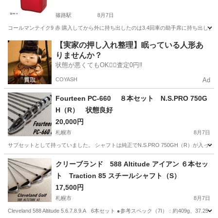
篠路駅
8月7日
コールマンテイク9 赤 購入してから外に持ち出したのは3.4回車の助手席に持ち出しました
北海道
札幌市
篠路駅
その他
助手席
【実家の押し入れ整理】眠っている人形あ
りませんか？
状態が悪くてもOK🙆‍♀️査定0円‼️
COYASH
Ad
Fourteen PC-660 ８本セット N.S.PRO 750G
H（R） 状態良好
20,000円
札幌市
8月7日
サブセットとして持っていました。 シャフトは純正でN.S.PRO 750GH（R）が入
北海道
札幌市
ゴルフ
クリーブランド 588 Altitude アイアン ６本セッ
ト Traction 85 スチールシャフト（S）
17,500円
札幌市
8月7日
Cleveland 588 Altitude 5.6.7.8.9.A 6本セット ●参考スペック（7I）：約409g、