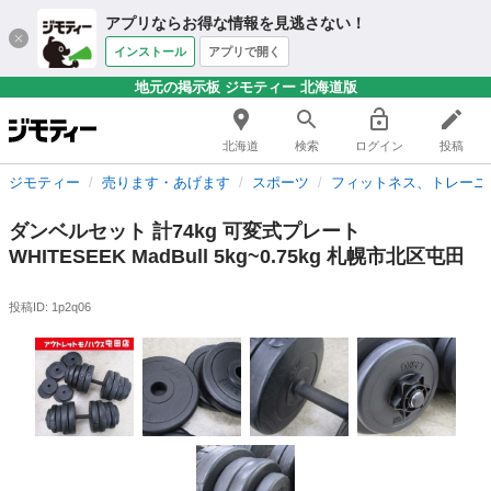
アプリならお得な情報を見逃さない！
インストール
アプリで開く
地元の掲示板 ジモティー 北海道版
北海道
検索
ログイン
投稿
ジモティー
売ります・あげます
スポーツ
フィットネス、トレーニ
ダンベルセット 計74kg 可変式プレート
WHITESEEK MadBull 5kg~0.75kg 札幌市北区屯田
投稿ID: 1p2q06