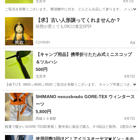
北見市
8月7日
ご覧頂き有難うございます。 断捨離中に付き、どんどん出品して参ります。 メッシュと
北海道
北見市
フィットネス、トレーニング
ウエイト
【求】古い人形譲ってくれませんか？
状態が悪くてもOK🙆‍♀️査定0円‼️
COYASH
Ad
【キャンプ用品】携帯折りたたみ式ミニスコップ
＆ツルハシ
500円
北見市
8月7日
【値下げ】 ¥800→¥600→¥500 ご覧頂き有難うございます。 キャンプ卒業につ
北海道
北見市
その他
ツルハシ
SHIMANO nexusbrado GORE-TEX ウィンタース
ーツ
5,800円
西線１６条駅
8月7日
軽量で暖かいGORE-TEX防寒着！ 数年前に新品で購入、4~5回ほど着用。 2度目のクリー
北海道
札幌市
西線１６条駅
スポーツウェア
使用回数3回ほど！アイリスオーヤマ✖️ドン・キホ