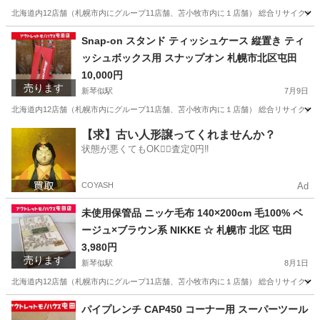
北海道内12店舗（札幌市内にグループ11店舗、苫小牧市内に１店舗） 総合リサイクルショッ
北海道
札幌市
新琴似駅
おもちゃ
クレーンゲーム
Snap-on スタンド ティッシュケース 縦置き ティ
ッシュボックス用 スナップオン 札幌市北区屯田
10,000円
売ります
新琴似駅
7月9日
北海道内12店舗（札幌市内にグループ11店舗、苫小牧市内に１店舗） 総合リサイクルショップ
北海道
札幌市
新琴似駅
その他
ティッシュ
【求】古い人形譲ってくれませんか？
状態が悪くてもOK🙆‍♀️査定0円‼️
COYASH
Ad
未使用保管品 ニッケ毛布 140×200cm 毛100% ベ
ージュ×ブラウン系 NIKKE ☆ 札幌市 北区 屯田
3,980円
売ります
新琴似駅
8月1日
北海道内12店舗（札幌市内にグループ11店舗、苫小牧市内に１店舗） 総合リサイクルショッ
北海道
札幌市
新琴似駅
寝具
ニッケ
パイプレンチ CAP450 コーナー用 スーパーツール