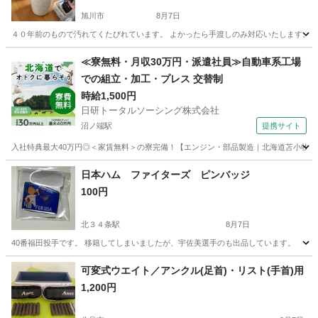
旭川市
8月7日
４０年前のもので汚れてくたびれています。 よかったら手渡しのみ対応いたします。
北海道
旭川市
武道、格闘技
≪寮無料・月収30万円・派遣社員≫自動車系工場
での組立・加工・プレス 交替制
時給1,500円
日研トータルソーシング株式会社
沼ノ端駅
提携サイト
入社特典最大40万円◎＜家賃無料＞の寮完備！【エンジン・部品製造｜北海道苫小牧市】高
北海道
苫小牧市
沼ノ端駅
その他
日本ハム ファイターズ ピンバッジ
100円
北３４条駅
8月7日
40番福田投手です。 移籍してしまいましたが、宇佐美選手のも出品しています。
北海道
札幌市
北３４条駅
野球
ピンバッジ
可変式ウエイト／アンクル(足首)・リスト(手首)用
1,200円