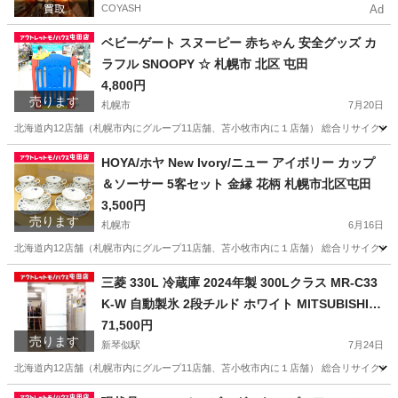
COYASH
Ad
ベビーゲート スヌーピー 赤ちゃん 安全グッズ カ
ラフル SNOOPY ☆ 札幌市 北区 屯田
4,800円
売ります
札幌市
7月20日
北海道内12店舗（札幌市内にグループ11店舗、苫小牧市内に１店舗） 総合リサイクルショッ
北海道
札幌市
ベビー用品
店舗
HOYA/ホヤ New Ivory/ニュー アイボリー カップ
＆ソーサー 5客セット 金縁 花柄 札幌市北区屯田
3,500円
売ります
札幌市
6月16日
北海道内12店舗（札幌市内にグループ11店舗、苫小牧市内に１店舗） 総合リサイクルショッ
北海道
札幌市
食器
ホヤ
三菱 330L 冷蔵庫 2024年製 300Lクラス MR-C33
K-W 自動製氷 2段チルド ホワイト MITSUBISHI
☆ 札幌市北区屯田
71,500円
売ります
新琴似駅
7月24日
北海道内12店舗（札幌市内にグループ11店舗、苫小牧市内に１店舗） 総合リサイクルショッ
北海道
札幌市
新琴似駅
キッチン家電
店舗