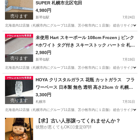
SUPER 札幌市北区屯田
4,980円
売ります
新琴似駅
7月24日
北海道内12店舗（札幌市内にグループ11店舗、苫小牧市内に１店舗） 総合リサイクルショップ
北海道
札幌市
新琴似駅
その他
スーパーツール
未使用 Hart スキーポール 108cm Frozen j ピンク
×ホワイト タグ付き スキーストック ハート☆ 札幌
市 北区 屯田
2,980円
売ります
新琴似駅
7月19日
北海道内12店舗（札幌市内にグループ11店舗、苫小牧市内に１店舗） 総合リサイクルショッ
北海道
札幌市
新琴似駅
スキー
ポール
HOYA クリスタルガラス 花瓶 カットガラス フラ
ワーベース 日本製 無色 透明 高さ23cm ☆ 札幌市
北区 屯田
3,300円
売ります
札幌市
7月31日
北海道内12店舗（札幌市内にグループ11店舗、苫小牧市内に１店舗） 総合リサイクルショッ
北海道
札幌市
インテリア雑貨/小物
店舗
【求】古い人形譲ってくれませんか？
状態が悪くてもOK🙆‍♀️査定0円‼️