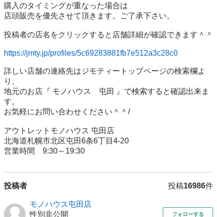
購入のタイミングが重なった場合は

店頭販売を優先させて頂きます。ご了承下さい。

投稿者の店名をクリックすると店舗詳細が確認できます＾＾

https://jmty.jp/profiles/5c69283881fb7e512a3c28c0
詳しい店舗の連絡先はジモティートップページの検索欄よ
り、

地元のお店『 モノハウス　屯田 』で検索すると確認出来ま
す。

お気軽にお問い合わせください＾＾/

アウトレットモノハウス 屯田店

北海道札幌市北区屯田6条6丁目4-20

営業時間　9:30～19:30　
投稿者
投稿
16986
件
モノハウス屯田店
性別非公開
フォローする