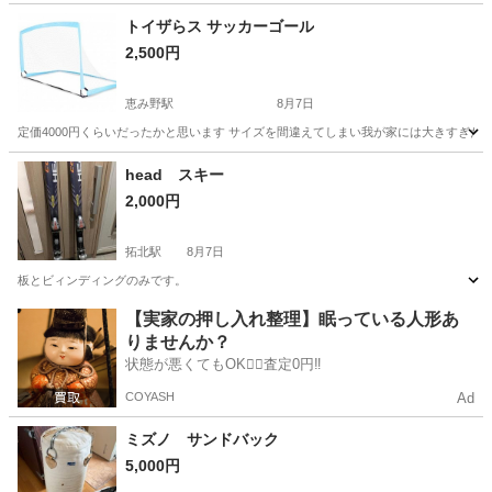
北海道
札幌市
ゴルフ
トイザらス サッカーゴール
2,500円
恵み野駅
8月7日
定価4000円くらいだったかと思います サイズを間違えてしまい我が家には大きすぎた
北海道
恵庭市
恵み野駅
サッカー
トイザらス
head スキー
2,000円
拓北駅
8月7日
板とビィンディングのみです。
北海道
札幌市
拓北駅
スキー
【実家の押し入れ整理】眠っている人形あ
りませんか？
状態が悪くてもOK🙆‍♀️査定0円‼️
COYASH
Ad
ミズノ サンドバック
5,000円