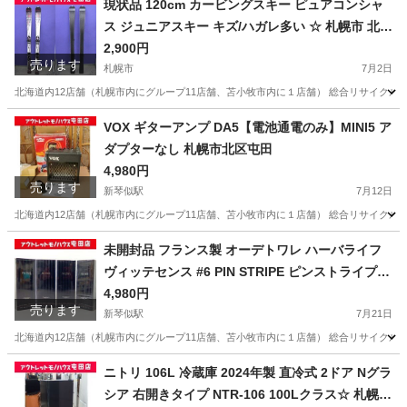
現状品 120cm カービングスキー ピュアコンシャ
ス ジュニアスキー キズ/ハガレ多い ☆ 札幌市 北区
屯田
2,900円
売ります
札幌市
7月2日
北海道内12店舗（札幌市内にグループ11店舗、苫小牧市内に１店舗） 総合リサイクルショッ
北海道
札幌市
スキー
ピュアコンシャス
VOX ギターアンプ DA5【電池通電のみ】MINI5 ア
ダプターなし 札幌市北区屯田
4,980円
売ります
新琴似駅
7月12日
北海道内12店舗（札幌市内にグループ11店舗、苫小牧市内に１店舗） 総合リサイクルショッ
北海道
札幌市
新琴似駅
アンプ
VOX
未開封品 フランス製 オーデトワレ ハーバライフ
ヴィッテセンス #6 PIN STRIPE ピンストライプ 1
00ml 4個セット 香水 ☆ 札幌市 北区 屯田
4,980円
売ります
新琴似駅
7月21日
北海道内12店舗（札幌市内にグループ11店舗、苫小牧市内に１店舗） 総合リサイクルショッ
北海道
札幌市
新琴似駅
香水
ピンストライプ
ニトリ 106L 冷蔵庫 2024年製 直冷式 2ドア Nグラ
シア 右開きタイプ NTR-106 100Lクラス☆ 札幌市