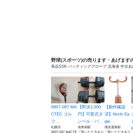
野球(スポーツ)の売ります・あげます
美品SSK バッティンググローブ 北海道 中
0807-087 MA
【即決1,000
​【動作確認
CTEC ゴル
円】可変式ダ
済】North Ea
フ...
ンベル・バ...
gle...
札幌市
発寒南駅
環状通東駅
F
0807-087 MACTE
ご覧いただきあり
ご覧いただきあり