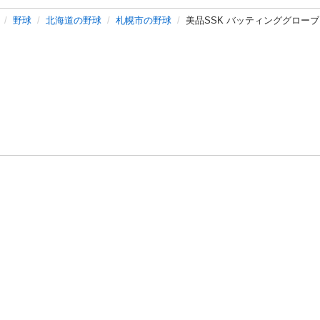
野球
北海道の野球
札幌市の野球
美品SSK バッティンググローブ
バシーポリシー
プライバシー・ステートメント
健全化に資する運用
プ
ご利用ガイド
フリーワードで探す
特定商取引法の表示
利用