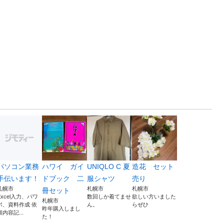
パソコン業務
ハワイ ガイ
UNIQLO C 夏
造花 セット
手伝います！
ドブック 二
服シャツ
売り
札幌市
札幌市
札幌市
冊セット
Excel入力、パワ
数回しか着てませ
欲しい方いました
札幌市
ポ、資料作成 依
ん。
らぜひ
昨年購入しまし
頼内容記...
た！