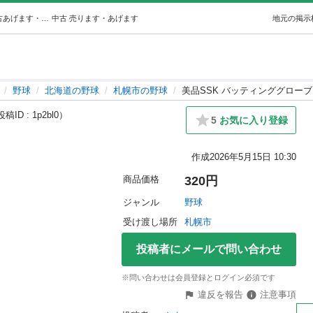
美品SSK バッティンググローブ (やま) 札幌の野球の中古あげます・譲ります｜ジモティーで不用品の処分
中古
売ります・あげます
地元の掲示
野球
北海道の野球
札幌市の野球
美品SSK バッティンググローブ
稿ID : 1p2bl0）
5
お気に入り登録
作成
2026年5月15日 10:30
商品価格
320円
ジャンル
野球
受け渡し場所
札幌市
投稿者にメールで問い合わせ
※問い合わせは会員登録とログイン必須です
違反を報告
注意事項
！