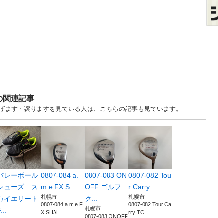
の関連記事
古あげます・譲りますを見ている人は、こちらの記事も見ています。
バレーボール
0807-084 a.
0807-083 ON
0807-082 Tou
シューズ ス
m.e FX S...
OFF ゴルフ
r Carry...
札幌市
札幌市
カイエリート
ク...
0807-084 a.m.e F
0807-082 Tour Ca
札幌市
...
X SHAL...
rry TC...
0807-083 ONOFF