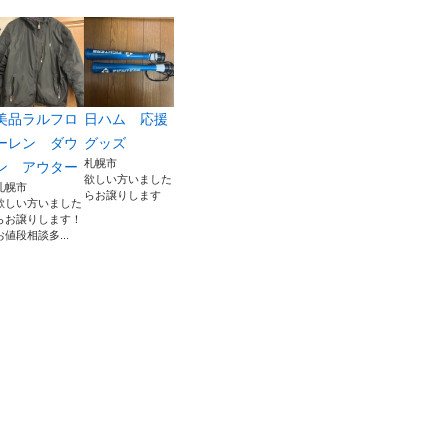
美品ラルフロ
日ハム 応援
ーレン ダウ
グッズ
札幌市
ン アウター
欲しい方いました
札幌市
らお譲りします
欲しい方いました
らお譲りします！
お値段相談多...