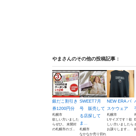
やま
さんのその他の投稿記事：
銀だこ割引き
SWEET7月
NEW ERA バ
券1200円分
号 販売して
スケウェア
札幌市
札幌市
る店探して
欲しい方いました
Lサイズです！欲
ま...
らぜひ。 未開封
しい方いましたら
の札幌市のゴ...
札幌市
お譲りします...
なかなか売り切れ