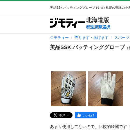
北海道
版
都道府県選択
ジモティー
売ります・あげます
スポーツ
美品SSK バッティンググローブ
（投
ポスト
いいね！
あまり使用してないので、比較的綺麗です