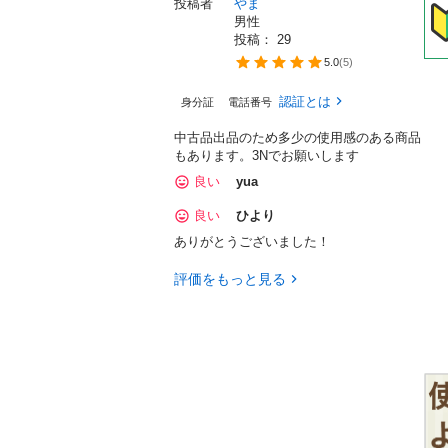
投稿者
やま
男性
投稿： 
29
5.0
(
5
)
認証とは
身分証
電話番号
中古品出品のため多少の使用感のある商品
もあります。3Nでお願いします
良い
yua
良い
ひより
ありがとうございました！
評価をもっと見る