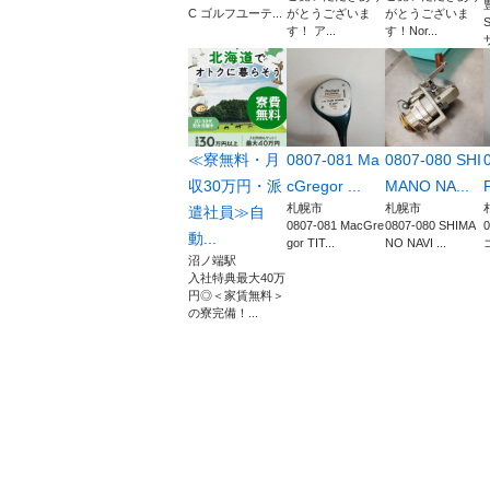
C ゴルフユーテ...
がとうございま
がとうございま
S
す！ ア...
す！ ​Nor...
≪寮無料・月
0807-081 Ma
0807-080 SHI
収30万円・派
cGregor ...
MANO NA...
札幌市
札幌市
遣社員≫自
0807-081 MacGre
0807-080 SHIMA
0
動...
gor TIT...
NO NAVI ...
沼ノ端駅
入社特典最大40万
円◎＜家賃無料＞
の寮完備！...