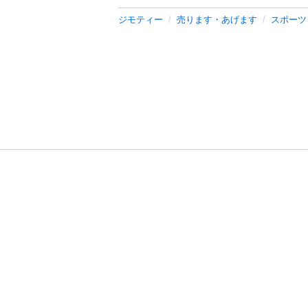
ジモティー
売ります・あげます
スポーツ
利用規約
プライ
運営会社
サイトマッ
© 2011-
2026
Jmty, Inc.