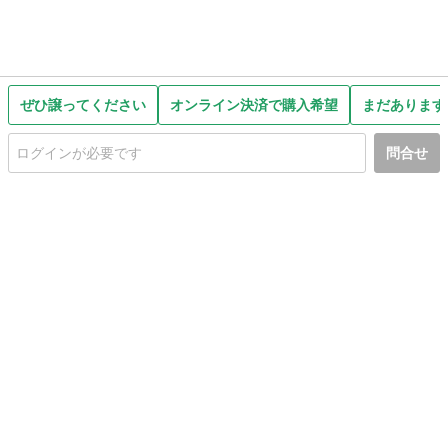
ぜひ譲ってください
オンライン決済で購入希望
まだあります
問合せ
初めての方へ
利用規約
プライバシーポリシー
プライバシー・ステートメント
健全化に資する運用方針
お問い合わせ
運営会社
サイトマップ
ご利用ガイド
フリーワードで探す
PC版で表示
都道府県選択