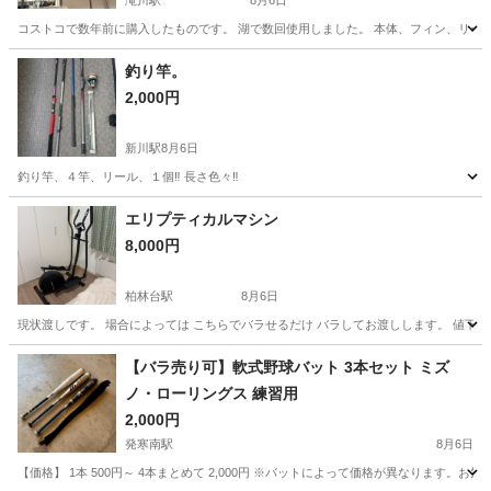
滝川駅
8月6日
コストコで数年前に購入したものです。 湖で数回使用しました。 本体、フィン、リー
北海道
砂川市
滝川駅
マリンスポーツ
釣り竿。
2,000円
新川駅
8月6日
釣り竿、４竿、リール、１個‼️ 長さ色々‼️
北海道
札幌市
新川駅
その他
エリプティカルマシン
8,000円
柏林台駅
8月6日
現状渡しです。 場合によっては こちらでバラせるだけ バラしてお渡しします。 値下
北海道
帯広市
柏林台駅
フィットネス、トレーニング
【バラ売り可】軟式野球バット 3本セット ミズ
ノ・ローリングス 練習用
2,000円
発寒南駅
8月6日
【価格】 1本 500円～ 4本まとめて 2,000円 ※バットによって価格が異なります