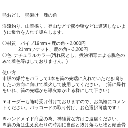
熊おどし　熊避け　鹿の角

渓流釣り、山菜採り、登山などで熊や猪などに遭遇しないよ
うに爆竹を入れて鳴らします。

◯材質　パイプ19mm＋鹿の角⋯2,000円

              21mmソケット、鹿の角⋯3,200円

◯色  ナチュラルカラー(汚れ落とし、煮沸消毒による脱色の
みで着色等はしておりません。)

使い方

市販の爆竹をバラして1本を筒の先端に入れていただき鳴ら
したい方向に向けて着火して使用してください。（筒に爆竹
をいれ、筒の先端から導火線が出る様にして下さい）

▼オーダーも随時受け付けておりますので、お気軽にコメン
トください。パラコードの取り付け、お色選択可能です！

※ハンドメイド商品の為、神経質な方はご遠慮ください。

※鹿の角は生え変わりの時期に自然と抜け落ちた物と頭蓋骨