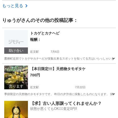
北海道
札幌市
発寒南駅
野球
もっと見る
りゅうが
さんのその他の投稿記事：
トカゲとカナヘビ
報酬：
助け合い
近文駅
7月6日
鷹栖町近郊でトカゲやカナヘビが採集出来るスポットを知ってる方はいらっしゃいませんか？ 
北海道
上川郡
近文駅
教えて
トカゲ
【本日限定!!!】天然物タモギタケ
700円
売ります
近文駅
7月22日
季節限定の天然物のタモギタケです。 昨日の夕方頃に採集したものになります。 採集後は袋
北海道
上川郡
近文駅
食品
【求】古い人形譲ってくれませんか？
状態が悪くてもOK🙆‍♀️査定0円‼️