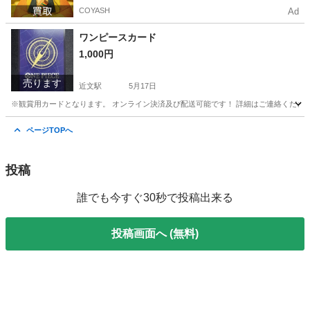
COYASH
Ad
ワンピースカード
1,000円
売ります
近文駅
5月17日
※観賞用カードとなります。 オンライン決済及び配送可能です！ 詳細はご連絡ください🙇‍
北海道
上川郡
近文駅
カードゲーム
カード
ページTOPへ
投稿
誰でも今すぐ30秒で投稿出来る
投稿画面へ (無料)