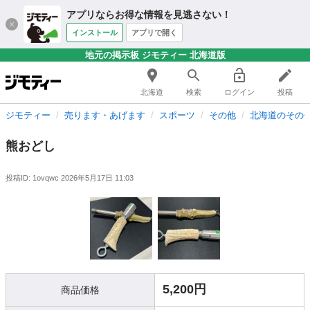
アプリならお得な情報を見逃さない！
インストール
アプリで開く
地元の掲示板 ジモティー 北海道版
北海道
検索
ログイン
投稿
ジモティー
売ります・あげます
スポーツ
その他
北海道のその
熊おどし
投稿ID: 1ovqwc
2026年5月17日 11:03
5,200円
商品価格