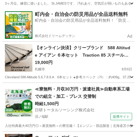
3ヶ月位、練習に使いました。 St.JAMESです、 汚れあり、空気圧が弱いものもあるか
北海道
札幌市
桑園駅
テニス
JAMES
町内会・自治会の防災用品が全品送料無料
町内会・自治会の防災用品が全品送料無料！「防災備
蓄用品ドットコム」
株式会社ドリームデッサン
Ad
【オンライン決済】クリーブランド 588 Altitud
e アイアン ６本セット Traction 85 スチールシ
ャフト（S）
19,000円
札幌市
8月6日
Cleveland 588 Altitude 5.6.7.8.9.A 6本セット ●参考スペック（7I）：約409g、
北海道
札幌市
ゴルフ
≪寮無料・月収30万円・派遣社員≫自動車系工場
での組立・加工・プレス 交替制
時給1,500円
日研トータルソーシング株式会社
沼ノ端駅
提携サイト
入社特典最大40万円◎＜家賃無料＞の寮完備！【エンジン・部品製造｜北海道苫小牧市】高
北海道
苫小牧市
沼ノ端駅
その他