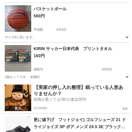
バスケットボール
500円
手稲駅
8月6日
サイズ6と思います。
北海道
札幌市
手稲駅
バスケットボール
KIRIN サッカー日本代表 プリントタオル
160円
函館市
8月6日
2個セットです。 未開封
北海道
函館市
サッカー
【実家の押し入れ整理】眠っている人形あ
りませんか？
状態が悪くてもOK🙆‍♀️査定0円‼️
COYASH
Ad
更に値下げ フットジョイ] ゴルフシューズ 21 ド
ライジョイズ SP ボア メンズ 24.5 3E ブラック