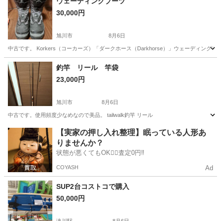
ウェーディングブーツ
30,000円
旭川市
8月6日
中古です。 Korkers（コーカーズ）「ダークホース（Darkhorse）」ウェーディングブ
北海道
旭川市
その他
ダークホース
釣竿 リール 竿袋
23,000円
旭川市
8月6日
中古です。使用頻度少なめなので美品。 tailwalk釣竿 リール
北海道
旭川市
その他
釣竿
【実家の押し入れ整理】眠っている人形あ
りませんか？
状態が悪くてもOK🙆‍♀️査定0円‼️
COYASH
Ad
SUP2台コストコで購入
50,000円