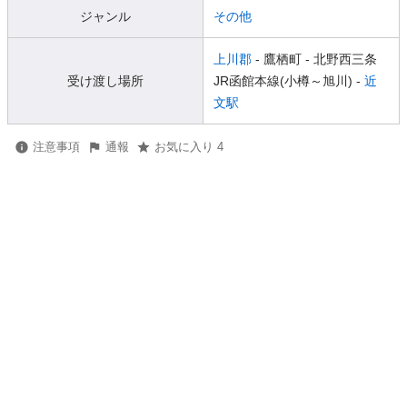
ジャンル
その他
上川郡
- 鷹栖町
- 北野西三条
受け渡し場所
JR函館本線(小樽～旭川) -
近
文駅
注意事項
通報
お気に入り 4