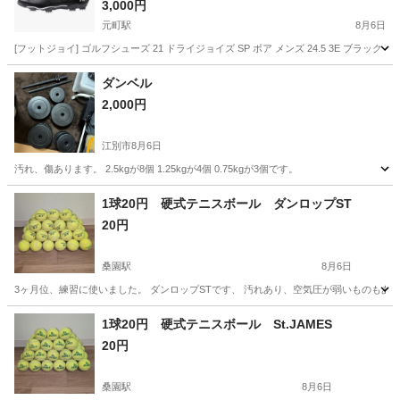
中古
3,000円
元町駅
8月6日
[フットジョイ] ゴルフシューズ 21 ドライジョイズ SP ボア メンズ 24.5 3E
北海道
札幌市
元町駅
フィットネス、トレーニング
ダンベル
2,000円
フットジョイ
江別市
8月6日
汚れ、傷あります。 2.5kgが8個 1.25kgが4個 0.75kgが3個です。
北海道
江別市
スポーツ
ダンベル
1球20円 硬式テニスボール ダンロップST
20円
桑園駅
8月6日
3ヶ月位、練習に使いました。 ダンロップSTです、 汚れあり、空気圧が弱いものもあるか
北海道
札幌市
桑園駅
テニス
1球20円 硬式テニスボール St.JAMES
20円
桑園駅
8月6日