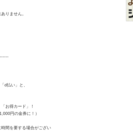
りません。

----

「d払い」と、

お得カード」！

000円の金券に！）

に時間を要する場合がござい