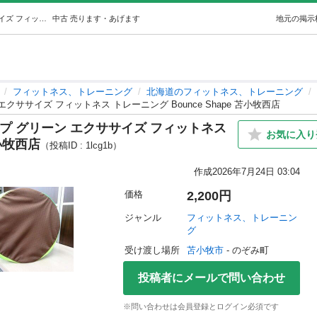
ショップジャパン バウンズシェイプ グリーン エクササイズ フィットネス トレーニング Bounce Shape 苫小牧西店 (モノハウス苫小牧西) 苫小牧のフィットネス、トレーニングの中古あげます・譲ります｜ジモティーで不用品の処分
中古
売ります・あげます
地元の掲示
フィットネス、トレーニング
北海道のフィットネス、トレーニング
ササイズ フィットネス トレーニング Bounce Shape 苫小牧西店
プ グリーン エクササイズ フィットネス
お気に入り
苫小牧西店
（投稿ID : 1lcg1b）
作成
2026年7月24日 03:04
価格
2,200円
ジャンル
フィットネス、トレーニン
グ
受け渡し場所
苫小牧市
 - のぞみ町
投稿者にメールで問い合わせ
※問い合わせは会員登録とログイン必須です