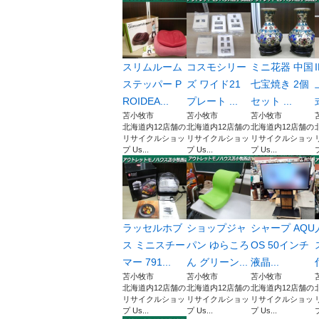
スリムルーム
コスモシリー
ミニ花器 中国
ステッパー P
ズ ワイド21
七宝焼き 2個
ROIDEA...
プレート ...
セット ...
苫小牧市
苫小牧市
苫小牧市
北海道内12店舗の
北海道内12店舗の
北海道内12店舗の
リサイクルショッ
リサイクルショッ
リサイクルショッ
プ Us...
プ Us...
プ Us...
プ
ラッセルホブ
ショップジャ
シャープ AQU
ス ミニスチー
パン ゆらころ
OS 50インチ
マー 791...
ん グリーン...
液晶...
苫小牧市
苫小牧市
苫小牧市
北海道内12店舗の
北海道内12店舗の
北海道内12店舗の
リサイクルショッ
リサイクルショッ
リサイクルショッ
プ Us...
プ Us...
プ Us...
プ