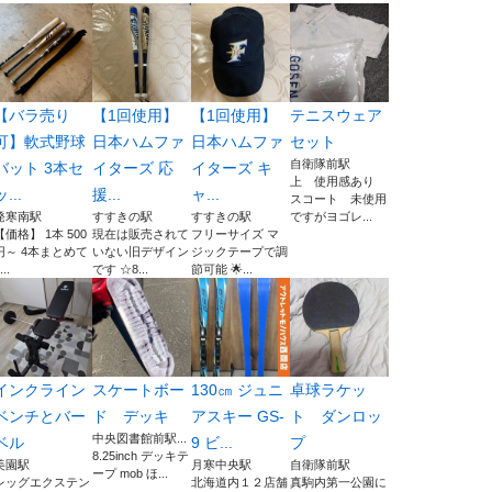
【バラ売り
【1回使用】
【1回使用】
テニスウェア
可】軟式野球
日本ハムファ
日本ハムファ
セット
自衛隊前駅
バット 3本セ
イターズ 応
イターズ キ
上 使用感あり
ッ...
援...
ャ...
スコート 未使用
発寒南駅
すすきの駅
すすきの駅
ですがヨゴレ...
【価格】 1本 500
現在は販売されて
フリーサイズ マ
円～ 4本まとめて
いない旧デザイン
ジックテープで調
...
です ☆8...
節可能 🌟...
インクライン
スケートボー
130㎝ ジュニ
卓球ラケッ
ベンチとバー
ド デッキ
アスキー GS-
ト ダンロッ
中央図書館前駅...
ベル
9 ビ...
プ
8.25inch デッキテ
美園駅
月寒中央駅
自衛隊前駅
ープ mob ほ...
レッグエクステン
北海道内１２店舗
真駒内第一公園に