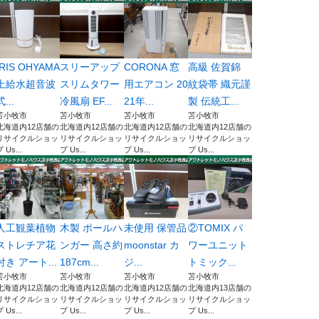
IRIS OHYAMA
スリーアップ
CORONA 窓
高級 佐賀錦
上給水超音波
スリムタワー
用エアコン 20
紋袋帯 織元謹
式...
冷風扇 EF...
21年...
製 伝統工...
苫小牧市
苫小牧市
苫小牧市
苫小牧市
北海道内12店舗の
北海道内12店舗の
北海道内12店舗の
北海道内12店舗の
リサイクルショッ
リサイクルショッ
リサイクルショッ
リサイクルショッ
 Us...
プ Us...
プ Us...
プ Us...
人工観葉植物
木製 ポールハ
未使用 保管品
②TOMIX パ
ストレチア花
ンガー 高さ約
moonstar カ
ワーユニット
付き アート...
187cm...
ジ...
トミック...
苫小牧市
苫小牧市
苫小牧市
苫小牧市
北海道内12店舗の
北海道内12店舗の
北海道内12店舗の
北海道内13店舗の
リサイクルショッ
リサイクルショッ
リサイクルショッ
リサイクルショッ
 Us...
プ Us...
プ Us...
プ Us...