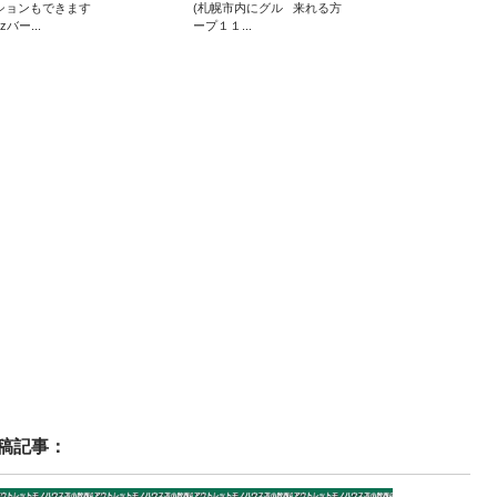
ションもできます
(札幌市内にグル
来れる方
ezバー...
ープ１１...
稿記事：