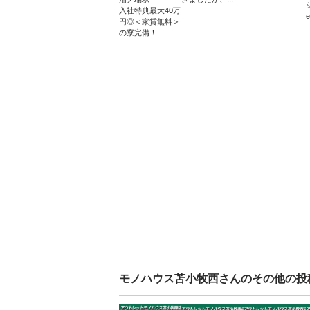
入社特典最大40万
円◎＜家賃無料＞
の寮完備！...
モノハウス苫小牧西
さんのその他の投