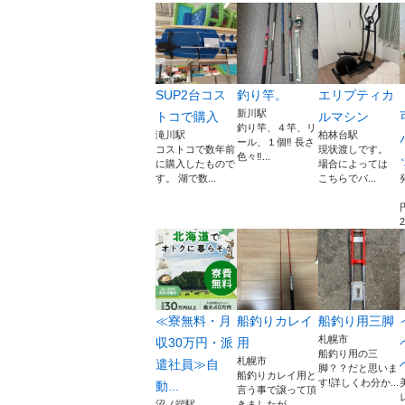
SUP2台コス
釣り竿。
エリプティカ
新川駅
トコで購入
ルマシン
釣り竿、４竿、リ
滝川駅
柏林台駅
ール、１個‼️ 長さ
コストコで数年前
現状渡しです。
色々‼️...
に購入したもので
場合によっては
す。 湖で数...
こちらでバ...
2
≪寮無料・月
船釣りカレイ
船釣り用三脚
札幌市
収30万円・派
用
船釣り用の三
札幌市
遣社員≫自
脚？？だと思いま
船釣りカレイ用と
す!詳しくわ分か...
動...
言う事で譲って頂
沼ノ端駅
きましたが、...