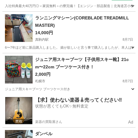
入社特典最大40万円◎＜家賃無料＞の寮完備！【エンジン・部品製造｜北海道苫小牧市】高
北海道
苫小牧市
沼ノ端駅
その他
ランニングマシーン(COREBLADE TREADMILL
MASTER)
14,000円
真駒内駅
8月7日
6〜7年ほど前に新品購入しました。 娘が欲しいと言う事で購入しましたが、本人は2回利
北海道
札幌市
真駒内駅
ランニング、ジョギング
ジュニア用スキーブーツ【子供用スキー靴】21c
m〜22cm ブーツケース付き！
2,000円
札幌市
8月7日
ジュニア用スキーブーツ ブーツケース付き
北海道
札幌市
スキー
スキーブーツ
【求】使わない楽器🎸売ってください‼️
状態が悪くてもOK✨無料査定
楽器の買取屋さん
Ad
ダンベル