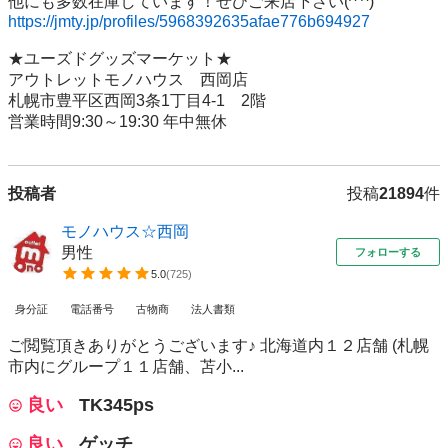
https://jmty.jp/profiles/5968392635afae776b694927
★ユーズドグッズマーケット★

アウトレットモノハウス　西岡店

札幌市豊平区西岡3条1丁目4-1　2階

投稿者
投稿
21894
件
モノハウス☆西岡
男性
フォローする
5.0
(
725
)
身分証
電話番号
古物商
法人書類
ご閲覧頂きありがとうございます♪ 北海道内１２店舗 (札幌
市内にグループ１１店舗、苫小...
良い
TK345ps
良い
ゲッチ