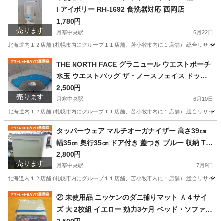
l アイボリー RH-1692 食洗器対応 西岡店
1,780円
売ります
月寒中央駅
6月22日
北海道内１２店舗 (札幌市内にグループ１１店舗、苫小牧市内に１店舗） 総合リサイクルシ
北海道
札幌市
月寒中央駅
その他
マグボトル
THE NORTH FACE グラニュール ウエストポーチ
水玉 ウエストバッグ ザ・ノースフェイス ドット
柄 西岡店
2,500円
売ります
月寒中央駅
6月10日
北海道内１２店舗 (札幌市内にグループ１１店舗、苫小牧市内に１店舗） 総合リサイクルショ
北海道
札幌市
月寒中央駅
バッグ
グラニュール
タッパーウェア マルチオーガナイザー 高さ39㎝
幅35㎝ 奥行35㎝ ドア付き 蓋つき ブルー 収納 Tu
pperware 西岡店
2,800円
売ります
月寒中央駅
7月9日
北海道内１２店舗 (札幌市内にグループ１１店舗、苫小牧市内に１店舗） 総合リサイクルシ
北海道
札幌市
月寒中央駅
インテリア雑貨/小物
② 未使用品 ニッケンのダニ捕りマット Ａ４サイ
ズ 大 2枚組 イエロー 効力3ケ月 ベッド・ソファ・
Tupperware