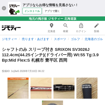
アプリならお得な情報を見逃さない！
インストール
アプリで開く
地元の掲示板 ジモティー 北海道版
北海道
検索
ログイン
投稿
ジモティー
売ります・あげます
スポーツ
ゴルフ
北海道のゴル
シャフトのみ スリープ付き SRIXON SV3026J
112.4cm(44.25インチ)(ドライバー用) Wt:55 Tg:3.9
Bp:Mid Flex:S 札幌市 豊平区 西岡
投稿ID: 1cj3w5
2026年7月10日 06:22