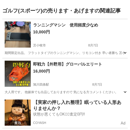
ゴルフ(スポーツ)の売ります・あげますの関連記事
ランニングマシン 使用頻度少なめ
10,000円
苫小牧市
8月7日
期間限定出品。 フラットタイプのランニングマシン、リモコン付き 早い者勝ち 苫小牧
北海道
苫小牧市
ランニング、ジョギング
即戦力【外野用】グローバルエリート
16,000円
旭川四条駅
8月7日
大人用です。 他媒体でも出品しておりますので 気になる方コメントください。
北海道
旭川市
旭川四条駅
野球
【実家の押し入れ整理】眠っている人形あ
りませんか？
状態が悪くてもOK🙆‍♀️査定0円‼️
COYASH
Ad