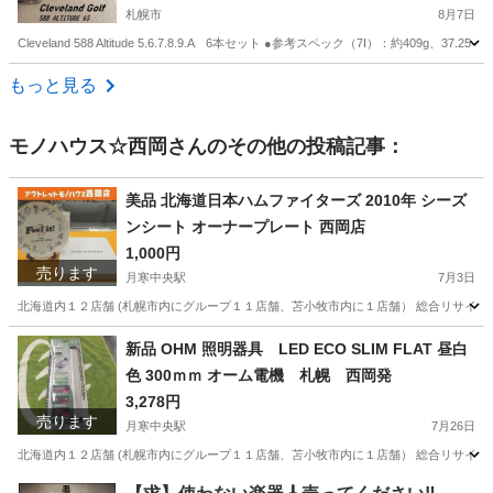
札幌市
8月7日
Cleveland 588 Altitude 5.6.7.8.9.A 6本セット ●参考スペック（7I）：約409g、
北海道
札幌市
ゴルフ
もっと見る
モノハウス☆西岡
さんのその他の投稿記事：
美品 北海道日本ハムファイターズ 2010年 シーズ
ンシート オーナープレート 西岡店
1,000円
売ります
月寒中央駅
7月3日
北海道内１２店舗 (札幌市内にグループ１１店舗、苫小牧市内に１店舗） 総合リサイクル
北海道
札幌市
月寒中央駅
その他
シーズンシート
新品 OHM 照明器具 LED ECO SLIM FLAT 昼白
色 300ｍｍ オーム電機 札幌 西岡発
3,278円
売ります
月寒中央駅
7月26日
北海道内１２店舗 (札幌市内にグループ１１店舗、苫小牧市内に１店舗） 総合リサイクルショッ
北海道
札幌市
月寒中央駅
生活家電
LED