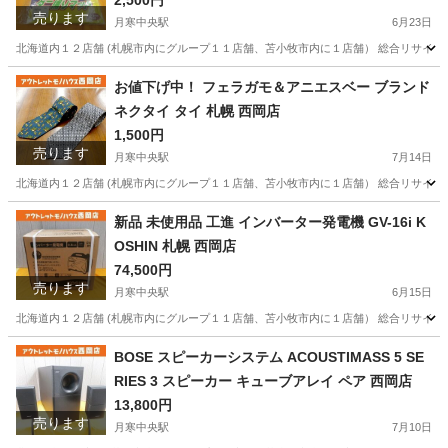
ラグなどに！ 札幌 西岡店
2,500円
売ります
月寒中央駅
6月23日
北海道内１２店舗 (札幌市内にグループ１１店舗、苫小牧市内に１店舗） 総合リサイクル
北海道
札幌市
月寒中央駅
その他
ニッケン
お値下げ中！ フェラガモ＆アニエスベー ブランド
ネクタイ タイ 札幌 西岡店
1,500円
売ります
月寒中央駅
7月14日
北海道内１２店舗 (札幌市内にグループ１１店舗、苫小牧市内に１店舗） 総合リサイクル
北海道
札幌市
月寒中央駅
小物
アニエスベー
新品 未使用品 工進 インバーター発電機 GV-16i K
OSHIN 札幌 西岡店
74,500円
売ります
月寒中央駅
6月15日
北海道内１２店舗 (札幌市内にグループ１１店舗、苫小牧市内に１店舗） 総合リサイクルシ
北海道
札幌市
月寒中央駅
その他
インバーター
BOSE スピーカーシステム ACOUSTIMASS 5 SE
RIES 3 スピーカー キューブアレイ ペア 西岡店
13,800円
売ります
月寒中央駅
7月10日