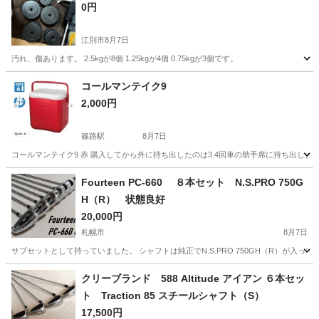
0円
江別市
8月7日
汚れ、傷あります。 2.5kgが8個 1.25kgが4個 0.75kgが3個です。
北海道
江別市
スポーツ
ダンベル
コールマンテイク9
2,000円
篠路駅
8月7日
コールマンテイク9 赤 購入してから外に持ち出したのは3.4回車の助手席に持ち出しました
北海道
札幌市
篠路駅
その他
助手席
Fourteen PC-660 ８本セット N.S.PRO 750G
H（R） 状態良好
20,000円
札幌市
8月7日
サブセットとして持っていました。 シャフトは純正でN.S.PRO 750GH（R）が入
北海道
札幌市
ゴルフ
クリーブランド 588 Altitude アイアン ６本セッ
ト Traction 85 スチールシャフト（S）
17,500円