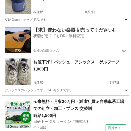
福住駅
8月7日
ANA Openキャップ 新品です
北海道
札幌市
福住駅
ゴルフ
新品
【求】使わない楽器🎸売ってください‼️
状態が悪くてもOK✨無料査定
楽器の買取屋さん
Ad
お値下げ！バッシュ アシックス ゲルフープ
1,000円
福住駅
8月7日
アシックスのバッシュです。 24.5センチです。
北海道
札幌市
福住駅
バスケットボール
バッシュ
≪寮無料・月収30万円・派遣社員≫自動車系工場
での組立・加工・プレス 交替制
時給1,500円
日研トータルソーシング株式会社
沼ノ端駅
提携サイト