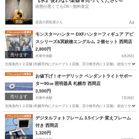
【求】使わない楽器🎸売ってください‼️
状態が悪くてもOK✨無料査定
楽器の買取屋さん
Ad
モンスターハンター DXFハンターフィギュア アビ
スシリーズ&冥銃槍エングルム ２個セット 西岡店
2,800円
売ります
月寒中央駅
6月25日
北海道内１２店舗 (札幌市内にグループ１１店舗、苫小牧市内に１店舗） 総合リサイクル
北海道
札幌市
月寒中央駅
フィギュア
モンスターハンター
お値下げ！オーデリック ペンダントライトサポー
ター90㎝ 照明器具 札幌市 西岡店
3,500円
売ります
月寒中央駅
7月26日
北海道内１２店舗 (札幌市内にグループ１１店舗、苫小牧市内に１店舗） 総合リサイクル
北海道
札幌市
月寒中央駅
照明器具
サポーター
デジタルフォトフレーム 3.5インチ 変えフレーム
付き 西岡店
1,320円
売ります