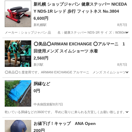
新札幌 ショップジャパン 健康ステッパー NICEDA
Y NDS-1R レッド 歩行 フィットネス No.3804
6,600円
新札幌駅
8月7日
メーカー：ショップジャパン 品 名：健康ステッパー NDS-1R サ イ ズ：W360mm×H
北海道
札幌市
新札幌駅
フィットネス、トレーニング
⭕美品⭕ARMANI EXCHANGE ⭕アルマーニ 1
回使用メンズ スイムショーツ 水着
ステッパー
2,560円
新川駅
8月7日
⭕美品⭕１度使用です。ARMANI EXCHANGE アルマーニ メンズ スイムショーツ 
北海道
札幌市
新川駅
水泳
胴縁など
0円
中央病院前駅
8月7日
乾いている胴縁などの3600です。 早めに取りに来られる方宜しくお願い致します。
北海道
函館市
中央病院前駅
その他
お値下げ！キャップ ANA Open
200円