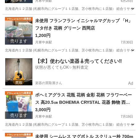
月寒中央駅
6月25日
北海道内１２店舗 (札幌市内にグループ１１店舗、苫小牧市内に１店舗） 総合リサイクルシ
北海道
札幌市
月寒中央駅
その他
北海道
札幌市
未使用 フランフラン イニシャルマグカップ 「H」
フタ付き 花柄 グリーン 西岡店
月寒中央駅
その他
3.5インチ
1,200円
売ります
月寒中央駅
7月30日
北海道内１２店舗 (札幌市内にグループ１１店舗、苫小牧市内に１店舗） 総合リサイクル
北海道
札幌市
月寒中央駅
食器
フランフラン
【求】使わない楽器🎸売ってください‼️
状態が悪くてもOK✨無料査定
楽器の買取屋さん
Ad
ボヘミアグラス 花瓶 花柄 金彩 花柄 フラワーベー
ス 高20.5㎝ BOHEMIA CRYSTAL 花器 飾物 西岡
店
3,000円
売ります
月寒中央駅
7月19日
北海道内１２店舗 (札幌市内にグループ１１店舗、苫小牧市内に１店舗） 総合リサイクルシ
北海道
札幌市
月寒中央駅
インテリア雑貨/小物
花柄
未使用 シームレス マグボトル スクリュー栓 700m