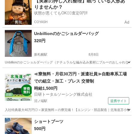
【実家の押し入れ整理】眠っている人形あ
りませんか？
状態が悪くてもOK🙆‍♀️査定0円‼️
COYASH
Ad
Unbillionのかごショルダーバッグ
320円
新札幌駅
8月8日
Unbillionのかごショルダーバッグ（ナチュラルな編み込み素材にブルーのおしゃれなリ
北海道
札幌市
新札幌駅
バッグ
≪寮無料・月収30万円・派遣社員≫自動車系工場
での組立・加工・プレス 交替制
時給1,500円
日研トータルソーシング株式会社
沼ノ端駅
提携サイト
入社特典最大40万円◎＜家賃無料＞の寮完備！【エンジン・部品製造｜北海道苫小牧市】高
北海道
苫小牧市
沼ノ端駅
その他
ショートブーツ
500円