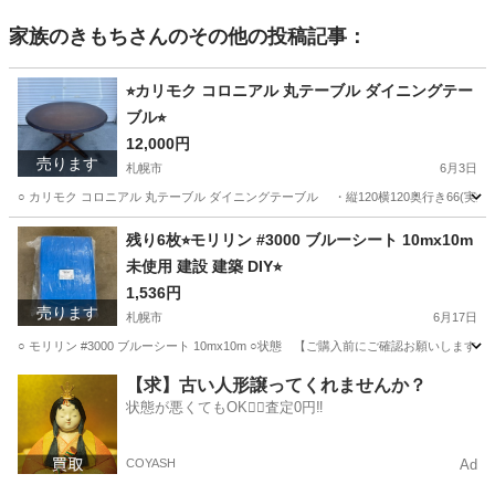
家族のきもち
さんのその他の投稿記事：
⭐︎カリモク コロニアル 丸テーブル ダイニングテー
ブル⭐︎
12,000円
売ります
札幌市
6月3日
○ カリモク コロニアル 丸テーブル ダイニングテーブル ・縦120横120奥行き66
北海道
札幌市
テーブル
コロニアル
残り6枚⭐︎モリリン #3000 ブルーシート 10mx10m
未使用 建設 建築 DIY⭐︎
1,536円
売ります
札幌市
6月17日
○ モリリン #3000 ブルーシート 10mx10m ○状態 【ご購入前にご確認お願い
北海道
札幌市
その他
モリリン
【求】古い人形譲ってくれませんか？
状態が悪くてもOK🙆‍♀️査定0円‼️
COYASH
Ad