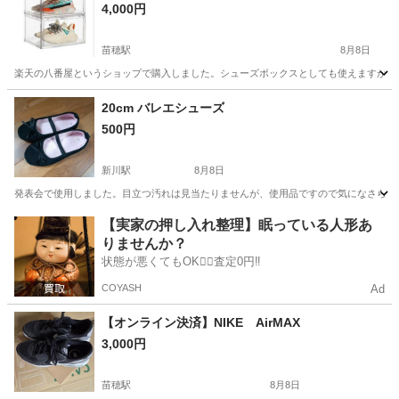
4,000円
苗穂駅
8月8日
楽天の八番屋というショップで購入しました。シューズボックスとしても使えますが、日用品
北海道
札幌市
苗穂駅
靴
20cm バレエシューズ
500円
新川駅
8月8日
発表会で使用しました。目立つ汚れは見当たりませんが、使用品ですので気になさらな
北海道
札幌市
新川駅
靴
バレエシューズ
【実家の押し入れ整理】眠っている人形あ
りませんか？
状態が悪くてもOK🙆‍♀️査定0円‼️
COYASH
Ad
【オンライン決済】NIKE AirMAX
3,000円
苗穂駅
8月8日