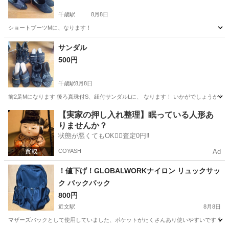
千歳駅
8月8日
ショートブーツMに、なります！
北海道
千歳市
千歳駅
靴
ショートブーツ
サンダル
500円
千歳駅
8月8日
前2足Mになります 後ろ真珠付S、紐付サンダルLに、 なります！ いかがでしょうか？
北海道
千歳市
千歳駅
靴
【実家の押し入れ整理】眠っている人形あ
りませんか？
状態が悪くてもOK🙆‍♀️査定0円‼️
COYASH
Ad
！値下げ！GLOBALWORKナイロン リュックサッ
ク バックパック
800円
近文駅
8月8日
マザーズバックとして使用していました、ポケットがたくさんあり使いやすいです 背側