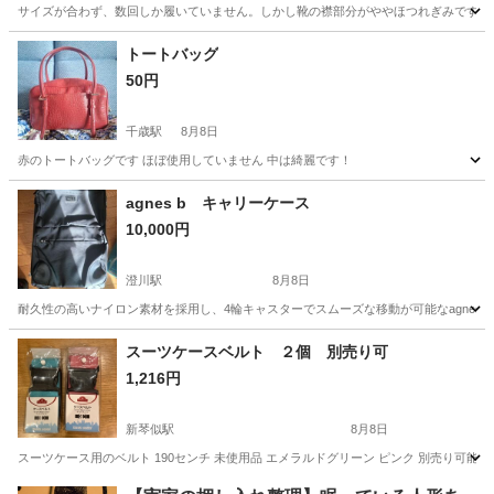
サイズが合わず、数回しか履いていません。しかし靴の襟部分がややほつれぎみです。底の
北海道
札幌市
苗穂駅
靴
トートバッグ
50円
千歳駅
8月8日
赤のトートバッグです ほぼ使用していません 中は綺麗です！
北海道
千歳市
千歳駅
バッグ
agnes b キャリーケース
10,000円
澄川駅
8月8日
耐久性の高いナイロン素材を採用し、4輪キャスターでスムーズな移動が可能なagnes b. VOYAGEの
北海道
札幌市
澄川駅
バッグ
agnes b.
スーツケースベルト ２個 別売り可
1,216円
新琴似駅
8月8日
スーツケース用のベルト 190センチ 未使用品 エメラルドグリーン ピンク 別売り可能
北海道
札幌市
新琴似駅
バッグ
エメラルドグリーン