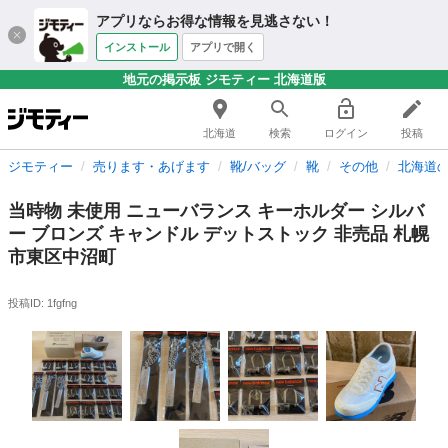
アプリならお得な情報を見逃さない！
インストール
アプリで開く
地元の掲示板 ジモティー 北海道版
北海道
検索
ログイン
投稿
ジモティー
売ります・あげます
靴/バッグ
靴
その他
北海道
当時物 未使用 ニューバランス キーホルダー シルバ
ー ブロンズ キャンドル デットストック 非売品 札幌
市東区中沼町
投稿ID: 1fgfng