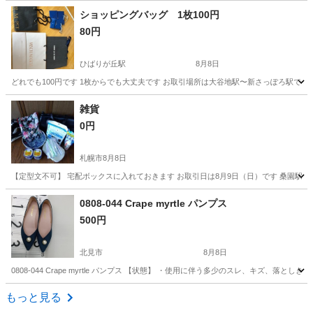
北海道
旭川市
近文駅
バッグ
ショッピングバッグ 1枚100円
80円
ひばりが丘駅
8月8日
どれでも100円です 1枚からでも大丈夫です お取引場所は大谷地駅〜新さっぽろ駅でお願い
北海道
札幌市
ひばりが丘駅
バッグ
場所
雑貨
0円
札幌市
8月8日
【定型文不可】 宅配ボックスに入れておきます お取引日は8月9日（日）です 桑園駅徒
北海道
札幌市
靴
0808-044 Crape myrtle パンプス
500円
北見市
8月8日
0808-044 Crape myrtle パンプス 【状態】 ・使用に伴う多少のスレ、キズ
北海道
北見市
靴
現地
もっと見る