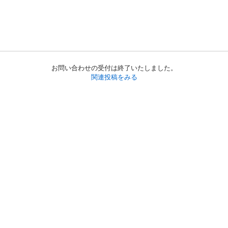
お問い合わせの受付は終了いたしました。
関連投稿をみる
初めての方へ
利用規約
プライバシーポリシー
プライバシー・ステートメント
健全化に資する運用方針
お問い合わせ
運営会社
サイトマップ
ご利用ガイド
フリーワードで探す
PC版で表示
都道府県選択