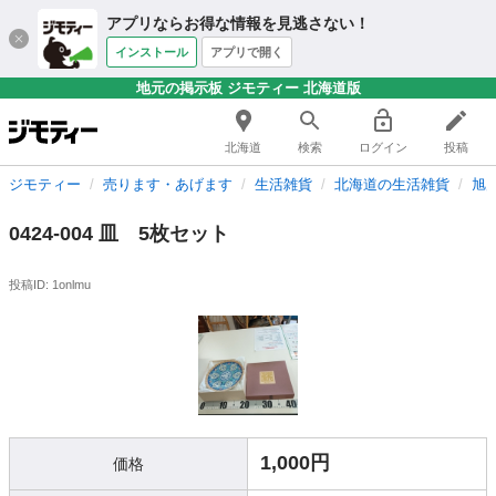
アプリならお得な情報を見逃さない！
インストール
アプリで開く
地元の掲示板 ジモティー 北海道版
北海道
検索
ログイン
投稿
ジモティー
売ります・あげます
生活雑貨
北海道の生活雑貨
旭
0424-004 皿 5枚セット
投稿ID: 1onlmu
1,000円
価格