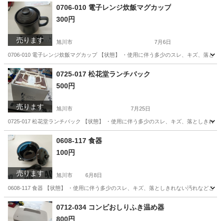
0706-010 電子レンジ炊飯マグカップ
300円
売ります
旭川市
7月6日
0706-010 電子レンジ炊飯マグカップ 【状態】 ・使用に伴う多少のスレ、キズ、落
北海道
旭川市
食器
現地
0725-017 松花堂ランチバック
500円
売ります
旭川市
7月25日
0725-017 松花堂ランチバック 【状態】 ・使用に伴う多少のスレ、キズ、落としき
北海道
旭川市
家庭用品
松花堂
0608-117 食器
100円
売ります
旭川市
6月8日
0608-117 食器 【状態】 ・使用に伴う多少のスレ、キズ、落としきれない汚れなど
北海道
旭川市
食器
現地
0712-034 コンビおしりふき温め器
800円