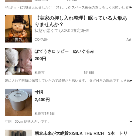
4号ポットに3株まとめました( ﾟｰﾟ)ｳ ( ｡_｡)ﾝ スペース確保の為よろしくお願いします(´•ᴗ•
北海道
釧路市
新富士駅
家庭用品
【実家の押し入れ整理】眠っている人形あ
りませんか？
状態が悪くてもOK🙆‍♀️査定0円‼️
COYASH
Ad
ぽてうさロッピー ぬいぐるみ
200円
札幌市
8月6日
袋に入れて暗所に保管していたので綺麗だと思います。 タグ付きの新品です 大きめのぬ
北海道
札幌市
その他
うさ
寸胴
2,400円
札幌市
8月6日
寸胴 30cm 結構大きいです。
北海道
札幌市
調理器具
朝倉未来が大絶賛のSILK THE RICH 3本 トリ