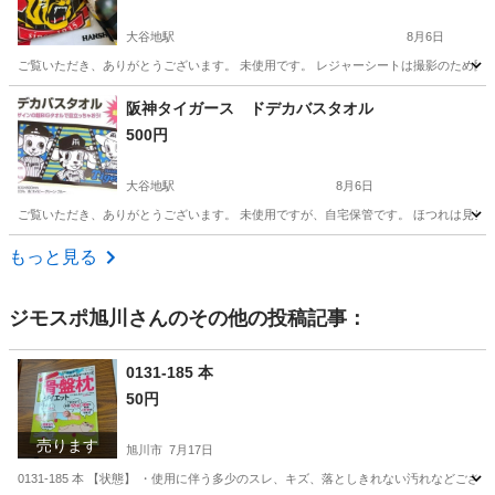
大谷地駅
8月6日
ご覧いただき、ありがとうございます。 未使用です。 レジャーシートは撮影のため開封
北海道
札幌市
大谷地駅
その他
レジャーシート
阪神タイガース ドデカバスタオル
500円
大谷地駅
8月6日
ご覧いただき、ありがとうございます。 未使用ですが、自宅保管です。 ほつれは見当たりま
北海道
札幌市
大谷地駅
生活雑貨
阪神タイガース
もっと見る
ジモスポ旭川
さんのその他の投稿記事：
0131-185 本
50円
売ります
旭川市
7月17日
0131-185 本 【状態】 ・使用に伴う多少のスレ、キズ、落としきれない汚れなどご