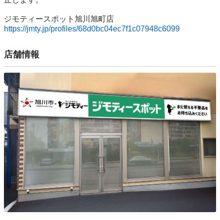
https://jmty.jp/profiles/68d0bc04ec7f1c07948c6099
店舗情報