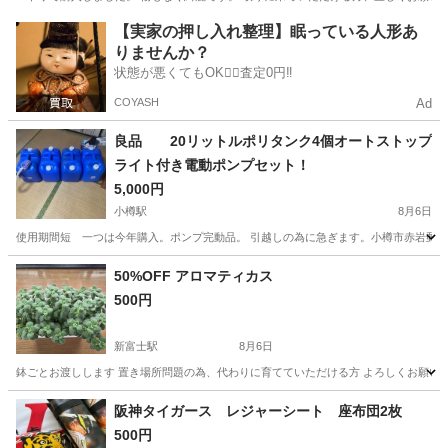
北海道
帯広市
柏林台駅
食器
ニトリ
【実家の押し入れ整理】眠っている人形あ
りませんか？
状態が悪くてもOK🙆‍♀️査定0円‼️
COYASH
Ad
良品 20リットルポリタンク4個オートストップ
ライト付き電動ポンプセット！
5,000円
小樽駅
8月6日
使用期間短 一つは今年購入。ポンプ完動品。 引越しの為に急ぎます。小樽市赤岩郵
北海道
小樽市
小樽駅
家庭用品
50%OFF アロマティカス
500円
新富士駅
8月6日
北海道
釧路市
新富士駅
家庭用品
アロマティカス
阪神タイガース レジャーシート 座布団2枚
500円