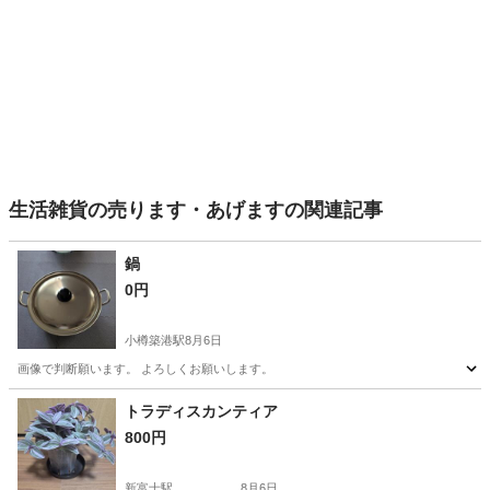
生活雑貨の売ります・あげますの関連記事
鍋
0円
小樽築港駅
8月6日
画像で判断願います。 よろしくお願いします。
北海道
小樽市
小樽築港駅
調理器具
トラディスカンティア
800円
新富士駅
8月6日