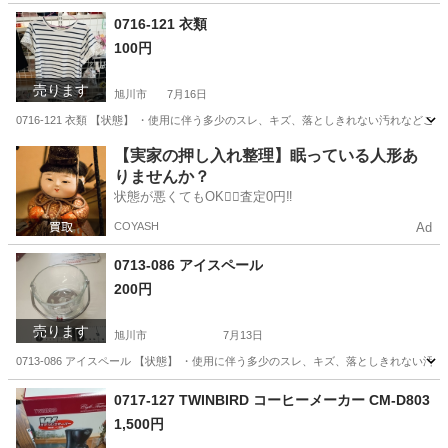
北海道
旭川市
本/CD/DVD
0716-121 衣類
100円
売ります
旭川市
7月16日
0716-121 衣類 【状態】 ・使用に伴う多少のスレ、キズ、落としきれない汚れなど
北海道
旭川市
服/ファッション
現地
【実家の押し入れ整理】眠っている人形あ
りませんか？
状態が悪くてもOK🙆‍♀️査定0円‼️
COYASH
Ad
0713-086 アイスペール
200円
売ります
旭川市
7月13日
0713-086 アイスペール 【状態】 ・使用に伴う多少のスレ、キズ、落としきれない
北海道
旭川市
食器
アイスペール
0717-127 TWINBIRD コーヒーメーカー CM-D803
1,500円