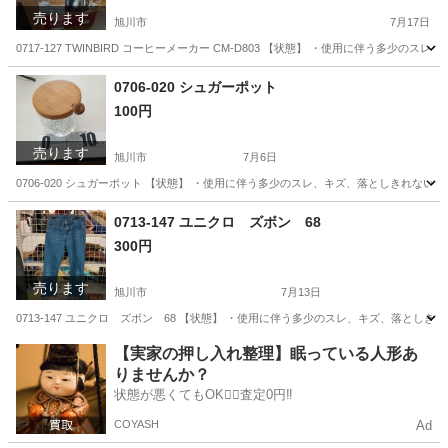
売ります
旭川市
7月17日
0717-127 TWINBIRD コーヒーメーカー CM-D803 【状態】 ・使用に伴う
北海道
旭川市
キッチン家電
0706-020 シュガーポット
100円
売ります
旭川市
7月6日
0706-020 シュガーポット 【状態】 ・使用に伴う多少のスレ、キズ、落としきれな
北海道
旭川市
家庭用品
現地
0713-147 ユニクロ ズボン 68
300円
売ります
旭川市
7月13日
0713-147 ユニクロ ズボン 68 【状態】 ・使用に伴う多少のスレ、キズ、落と
北海道
旭川市
ジーンズ/デニム
ユニクロ
【実家の押し入れ整理】眠っている人形あ
りませんか？
状態が悪くてもOK🙆‍♀️査定0円‼️
COYASH
Ad