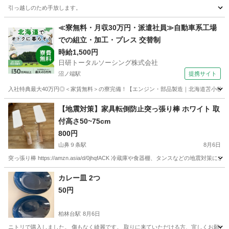
引っ越しのため手放します。
北海道
函館市
五稜郭駅
洗濯用品
物干し
≪寮無料・月収30万円・派遣社員≫自動車系工場
での組立・加工・プレス 交替制
時給1,500円
日研トータルソーシング株式会社
沼ノ端駅
提携サイト
入社特典最大40万円◎＜家賃無料＞の寮完備！【エンジン・部品製造｜北海道苫小牧市】高
北海道
苫小牧市
沼ノ端駅
その他
【地震対策】家具転倒防止突っ張り棒 ホワイト 取
付高さ50~75cm
800円
山鼻９条駅
8月6日
突っ張り棒 https://amzn.asia/d/0jhqfACK 冷蔵庫や食器棚、タンスなどの
北海道
札幌市
山鼻９条駅
防災、セキュリティ
カレー皿 2つ
50円
柏林台駅
8月6日
ニトリで購入しました。 傷もなく綺麗です。 取りに来ていただける方、宜しくお願い致しま