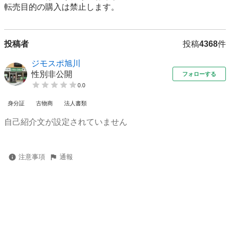
転売⽬的の購⼊は禁⽌します。
投稿者
投稿
4368
件
ジモスポ旭川
性別非公開
フォローする
0.0
身分証
古物商
法人書類
自己紹介文が設定されていません
注意事項
通報