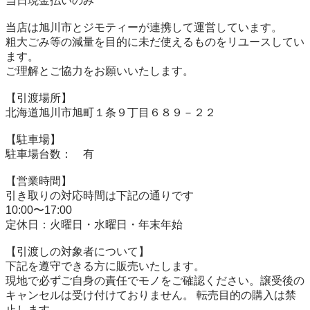
当⽇現⾦払いのみ

当店は旭川市とジモティーが連携して運営しています。

粗⼤ごみ等の減量を⽬的に未だ使えるものをリユースしてい
ます。

ご理解とご協力をお願いいたします。

【引渡場所】

北海道旭川市旭町１条９丁目６８９－２２

【駐⾞場】

駐車場台数：　有

【営業時間】

引き取りの対応時間は下記の通りです

10:00〜17:00

定休日：火曜日・水曜日・年末年始

【引渡しの対象者について】

下記を遵守できる⽅に販売いたします。

現地で必ずご⾃⾝の責任でモノをご確認ください。譲受後の
キャンセルは受け付けておりません。 転売⽬的の購⼊は禁
⽌します。
