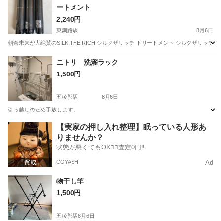
ートメント
2,240円
東釧路駅
8月6日
朝倉未来が大絶賛のSILK THE RICH シルクザリッチ トリートメント シルクザリッチ
北海道
釧路郡
東釧路駅
生活雑貨
トリートメント
ニトリ 洗濯ラック
1,500円
五稜郭駅
8月6日
引っ越しのため手放します。
北海道
函館市
五稜郭駅
洗濯用品
ラック
【実家の押し入れ整理】眠っている人形あ
りませんか？
状態が悪くてもOK🙆‍♀️査定0円‼️
COYASH
Ad
物干し竿
1,500円
五稜郭駅
8月6日