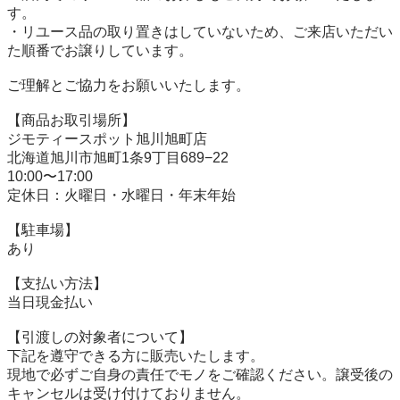
す。

・リユース品の取り置きはしていないため、ご来店いただい
た順番でお譲りしています。

ご理解とご協力をお願いいたします。

【商品お取引場所】

ジモティースポット旭川旭町店

北海道旭川市旭町1条9丁目689−22

10:00〜17:00

定休日：火曜日・水曜日・年末年始

【駐⾞場】

あり

【⽀払い⽅法】

当日現金払い

【引渡しの対象者について】

下記を遵守できる⽅に販売いたします。

現地で必ずご⾃⾝の責任でモノをご確認ください。譲受後の
キャンセルは受け付けておりません。
