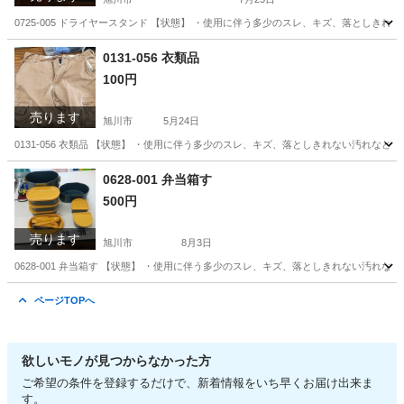
0725-005 ドライヤースタンド 【状態】 ・使用に伴う多少のスレ、キズ、落としき
北海道
旭川市
携帯アクセサリー
ドライヤー
0131-056 衣類品
100円
売ります
旭川市
5月24日
0131-056 衣類品 【状態】 ・使用に伴う多少のスレ、キズ、落としきれない汚れな
北海道
旭川市
服/ファッション
現地
0628-001 弁当箱す
500円
売ります
旭川市
8月3日
0628-001 弁当箱す 【状態】 ・使用に伴う多少のスレ、キズ、落としきれない汚れ
北海道
旭川市
家庭用品
現地
ページTOPへ
欲しいモノが見つからなかった方
ご希望の条件を登録するだけで、新着情報をいち早くお届け出来ま
す。