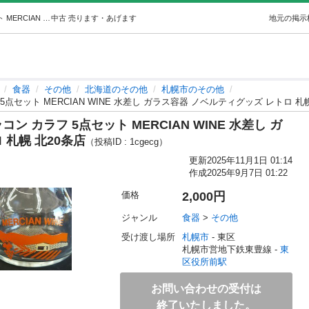
☆未使用品 メルシャンワイン フラコン カラフ 5点セット MERCIAN WINE 水差し ガラス容器 ノベルティグッズ レトロ 札幌 北… (モノハウス☆北20) 東区役所前の食器《その他》の中古あげます・譲ります｜ジモティーで不用品の処分
中古
売ります・あげます
地元の掲示
食器
その他
北海道のその他
札幌市のその他
点セット MERCIAN WINE 水差し ガラス容器 ノベルティグッズ レトロ 札幌
 カラフ 5点セット MERCIAN WINE 水差し ガ
 札幌 北20条店
（投稿ID : 1cgecg）
更新
2025年11月1日 01:14
作成
2025年9月7日 01:22
価格
2,000円
ジャンル
食器
 > 
その他
受け渡し場所
札幌市
 - 東区
札幌市営地下鉄東豊線 - 
東
区役所前駅
お問い合わせの受付は
終了いたしました。