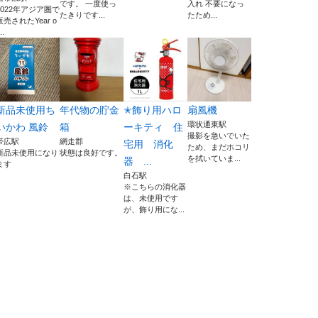
です。 一度使っ
入れ 不要になっ
2022年アジア圏で
たきりです...
たため...
販売されたYear o
..
新品未使用ち
年代物の貯金
✭飾り用ハロ
扇風機
環状通東駅
いかわ 風鈴
箱
ーキティ 住
撮影を急いでいた
帯広駅
網走郡
宅用 消化
ため、まだホコリ
新品未使用になり
状態は良好です。
を拭いていま...
器 ...
ます
白石駅
※こちらの消化器
は、未使用です
が、飾り用にな...