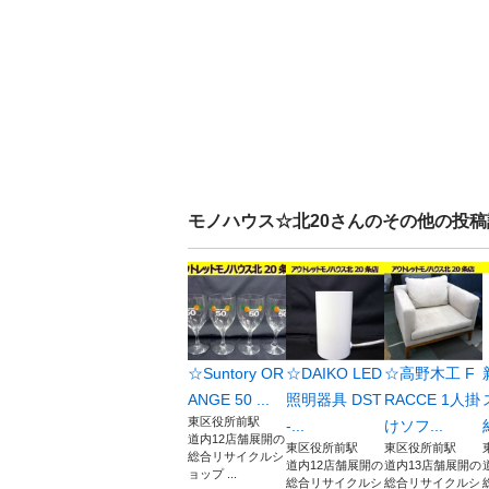
モノハウス☆北20
さんのその他の投稿
☆Suntory OR
☆DAIKO LED
☆高野木工 F
ANGE 50 ...
照明器具 DST
RACCE 1人掛
東区役所前駅
-...
けソフ...
道内12店舗展開の
東区役所前駅
東区役所前駅
総合リサイクルシ
道内12店舗展開の
道内13店舗展開の
ョップ ...
総合リサイクルシ
総合リサイクルシ