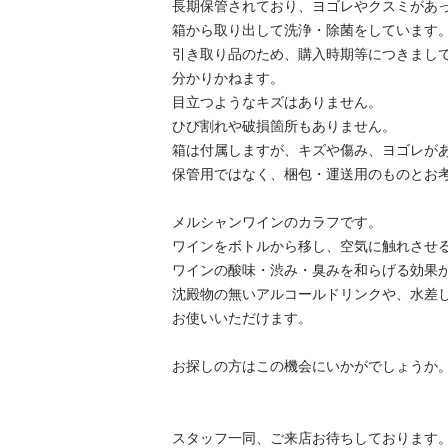
長期保管されており、ヨゴレやクスミがあった
箱から取り出して洗浄・除菌をしています。
引き取り品のため、購入時期等につきましては
分かりかねます。

目立つようなキズはありません。

ひび割れや破損箇所もありません。

箱は付属しますが、キズや傷み、ヨゴレがあり
保管用ではなく、梱包・運送用のものとお考え下
メルシャンワインのカラフです。

ワインをボトルから移し、空気に触れさせるこ
ワインの酸味・渋み・臭みを和らげる効果が期
沈殿物の無いアルコールドリンクや、水差しと
お使いいただけます。

お探しの方はこの機会にいかがでしょうか。

スタッフ一同、ご来店お待ちしております。
