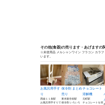
その他(食器)の売ります・あげますの
☆未使用品 メルシャンワイン フラコン カラフ
います。
お風呂用手す
保冷剤 まとめ
チョコレート
り
売り
溶解機
西線１１条駅
東本願寺前駅
元町駅
お風呂用手すりで
保冷剤 いろいろ
チョコレートを溶