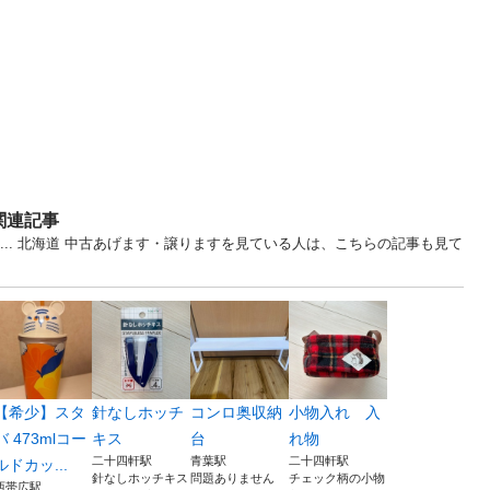
関連記事
 ... 北海道 中古あげます・譲りますを見ている人は、こちらの記事も見て
【希少】スタ
針なしホッチ
コンロ奥収納
小物入れ 入
バ 473mlコー
キス
台
れ物
二十四軒駅
青葉駅
二十四軒駅
ルドカッ...
針なしホッチキス
問題ありません
チェック柄の小物
西帯広駅