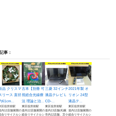
記事：
新品 クリスマ
古本【別冊 可
三菱 32インチ
2021年製 オ
スリース 直径
視総合光線療
液晶テレビ L
リオン 24型
約61cm...
法 理論と治...
CD-...
液晶テ...
東区役所前駅
東区役所前駅
東区役所前駅
東区役所前駅
道内12店舗展開の
道内12店舗展開の
道内13店舗(札幌
道内12店舗展開の
総合リサイクルシ
総合リサイクルシ
市内12店舗、苫小
総合リサイクルシ