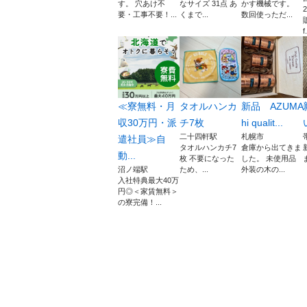
す。 穴あけ不
なサイズ 31点 あ
かす機械です。
要・工事不要！...
くまで...
数回使っただ...
f.
≪寮無料・月
タオルハンカ
新品 AZUMA
収30万円・派
チ7枚
hi qualit...
二十四軒駅
札幌市
遣社員≫自
タオルハンカチ7
倉庫から出てきま
動...
枚 不要になった
した。 未使用品
沼ノ端駅
ため、...
外装の木の...
入社特典最大40万
円◎＜家賃無料＞
の寮完備！...