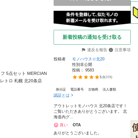
新着投稿の通知を受け取る
違反を報告
注意事項
投稿者
モノハウス☆北20
性別非公開
投稿： 
9583
5点セット MERCIAN 
5.0
(
378
)
ロ 札幌 北20条店

身分証
電話番号
古物商
法人書類
認証とは
アウトレットモノハウス 北20条店です！
ご覧いただきありがとうございます。 北
海道内グ...
良い
OTA
ありがとうございました。