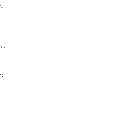





