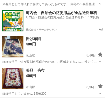
来客用として押入れに保管してあったものです。 自宅の不要品整理の
ため出品します。 室内で保管していたものですが放置しておりました
北海道
札幌市
新川駅
寝具
町内会・自治会の防災用品が全品送料無料
ので、目に見える汚れだけでなく目に見えない汚れも多分にあると思
町内会・自治会の防災用品が全品送料無料！「防災備蓄
います。現状でのお渡しとなります...
用品ドットコム」
Ad
株式会社ドリームデッサン
掛け布団
400円
永山駅
8月6日
ほぼ未使用ですが長期自宅保存のため、ご理解ある方のみご検討くだ
さい
北海道
旭川市
永山駅
寝具
美品 毛布
400円
永山駅
8月6日
ほぼ使用していません 140✖︎200
北海道
旭川市
永山駅
寝具
毛布