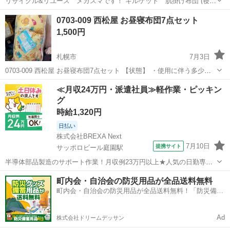
リサイクル&リユース メガスマです！ キルケット 肌掛け布団 (寝
具) 140×190cm になります。 長期保管品になります。 お使いになり
北海道
旭川市
新旭川駅
寝具
リユース
0703-009 西松屋 お昼寝布団7点セット
たい方いらっしゃいませんか？ 此方の商品は、店頭販売となっており
1,500円
ます。 現...
札幌市
7月3日
0703-009 西松屋 お昼寝布団7点セット 【状態】 ・使用に伴う多少の
スレ、キズ、落としきれない汚れなどございます ・詳細は現地でご確
北海道
札幌市
寝具
現地
≪月収24万円・派遣社員≫軽作業・ピッキン
認ください ・お値引きは出来かねますのでご了承願います ※中古品...
グ
時給1,320円
日払い
株式会社BREXA Next
7月10日
提携サイト
サッポロビール庭園駅
半導体部品製造のサポート作業！月収例23万円以上★人気の日勤専属
★20～40代の男性活躍中！空調完備なので1年中快適作業◎マイカー通
北海道
恵庭市
サッポロビール庭園駅
その他
町内会・自治会の防災用品が全品送料無料
勤OK＆無料駐車場あり★作業着無償貸与◎《北海道恵庭市》 人気の
町内会・自治会の防災用品が全品送料無料！「防災備蓄
工場のお仕事 ◇半導体部品...
用品ドットコム」
Ad
株式会社ドリームデッサン