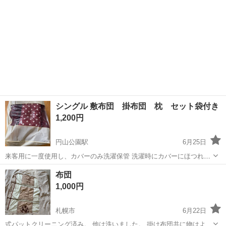
シングル 敷布団 掛布団 枕 セット袋付き
1,200円
円山公園駅
6月25日
来客用に一度使用し、カバーのみ洗濯保管 洗濯時にカバーにほつれ箇
所が何箇所かあります。完全に破れてはいないのですが、ほつれ線が
北海道
札幌市
円山公園駅
寝具
布団
できています。 布団自体は来客時しか使用してないので状態いい方だ
1,000円
と思いますが、新品ではないため、神...
札幌市
6月22日
式パットクリーニング済み。 他は洗いました。 掛け布団共に物はよ