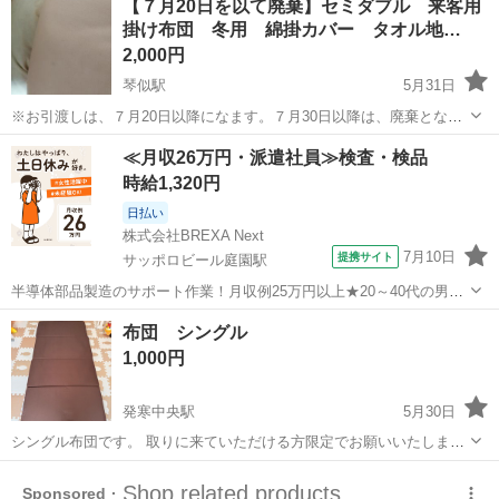
【７月20日を以て廃棄】セミダブル 来客用
お譲り致します。 クリーニングには、3年程前に出したきりで、来客
掛け布団 冬用 綿掛カバー タオル地…
は殆ど着ておりません。 ...
2,000円
琴似駅
5月31日
※お引渡しは、７月20日以降になます。７月30日以降は、廃棄となり
ますのでお気をつけ下さい。 セミダブルサイズの掛け布団です。 掛け
北海道
札幌市
琴似駅
寝具
掛け布団
≪月収26万円・派遣社員≫検査・検品
布団カバー（綿、タオル地）２枚付き 殆ど使用しておりません、 引き
時給1,320円
取りにいらして下さい
日払い
株式会社BREXA Next
7月10日
提携サイト
サッポロビール庭園駅
半導体部品製造のサポート作業！月収例25万円以上★20～40代の男女
活躍中！座り作業！空調完備なので1年中快適作業◎マイカー通勤OK
北海道
恵庭市
サッポロビール庭園駅
その他
布団 シングル
＆無料駐車場あり★作業着無償貸与◎《北海道恵庭市》 人気の工場の
1,000円
お仕事 ◇半導体部品製造作...
発寒中央駅
5月30日
シングル布団です。 取りに来ていただける方限定でお願いいたします
🙇
北海道
札幌市
発寒中央駅
寝具