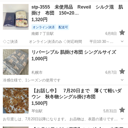
使用です✨️ もう1セットある為、使用する機会が無く保管していまし
北海道
札幌市
大谷地駅
寝具
毛布
stp-3555 未使用品 Reveil シルク混 肌
た。 ニトリで購入当初は金額11,990円でした。 重量 約9.13kg 厚別区
掛け 布団 150×20…
に引取り...
1,320円
オンライン決済
配送可
南郷７丁目駅
6月8日
◇ご決済 オンライン決済のみ ◇対応時間 平日10:30～
17:30（土日祝休み） （その他季節休業あり） ◇引取
北海道
札幌市
南郷７丁目駅
寝具
商品
リバーシブル 肌掛け布団 シングルサイズ
対応日 15時までの注文で最短2営業日以降 （一部商
1,000円
品は予約制） ...
札幌市
6月7日
冷感仕様で、1シーズンの使用です
北海道
札幌市
寝具
【お話し中】 7月20日まで 薄くて軽いダ
ウン 秋冬物シングル掛け布団
1,500円
琴似駅
5月31日
お引渡しは、7月20日以降になります。 お品物は、表題の通りです。
来客用に保管しておりました、 現状のままお引き取り頂けます方へ、
北海道
札幌市
琴似駅
寝具
来客