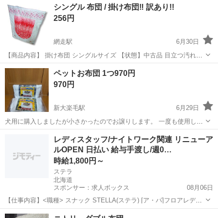
シングル 布団 / 掛け布団‼️ 訳あり!!
256円
網走駅
6月30日
【商品内容】 掛け布団 シングルサイズ 【状態】中古品 目立つ汚れや
破れは画像に掲載しております。 カバー等を付けて頂ければ問題ない
北海道
網走市
網走駅
寝具
個人
ペットお布団 1つ970円
かと思います！あくまでも使用していたお品物の為、ご理解お願い致
970円
します。 ※汚れの見落とし等...
新大楽毛駅
6月29日
犬用に購入しましたが小さかったのでお譲りします。 一度も使用して
いません。
北海道
釧路市
新大楽毛駅
寝具
譲り
レディスタッフ/ナイトワーク関連 リニューア
ルOPEN 日払い 給与手渡し/週0…
時給1,800円～
ステラ
北海道
スポンサー：求人ボックス
08月06日
【仕事内容】<職種> スナック STELLA(ステラ) [ア・パ]フロアレデ
ィ・カウンターレディ(ナイトワーク系)、ガールズバー・キャバクラ・
アルバイト・パート