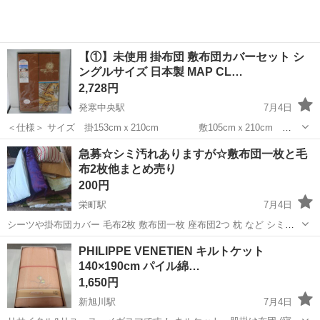
【①】未使用 掛布団 敷布団カバーセット シ
ングルサイズ 日本製 MAP CL…
2,728円
発寒中央駅
7月4日
＜仕様＞ サイズ 掛153cmｘ210cm 敷105cmｘ210cm
綿100％ ＜状態＞ 未使用品です。 ★各社クレジ
北海道
札幌市
発寒中央駅
寝具
急募☆シミ汚れありますが☆敷布団一枚と毛
ットカード、電子マネー、PayPay...
布2枚他まとめ売り
200円
栄町駅
7月4日
シーツや掛布団カバー 毛布2枚 敷布団一枚 座布団2つ 枕 など シミ汚
れありますので状態を十分ご理解のうえご連絡よろしくお願いしま
北海道
札幌市
栄町駅
寝具
敷布団
PHILIPPE VENETIEN キルトケット
す。
140×190cm パイル綿…
1,650円
新旭川駅
7月4日