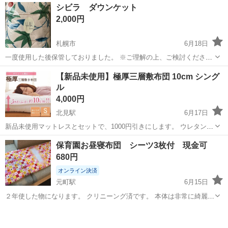
北海道
北見市
北見駅
寝具
掛け布団
シビラ ダウンケット
1.4kg 製法：ループ8ヵ所 側生地：ポリエステル100%（ピーチス...
2,000円
札幌市
6月18日
一度使用した後保管しておりました。 ※ご理解の上、ご検討ください
自宅近くまで取りに来ていただける方でお願いいたします。
北海道
札幌市
寝具
【新品未使用】極厚三層敷布団 10cm シング
ル
4,000円
北見駅
6月17日
新品未使用マットレスとセットで、1000円引きにします。 ウレタン入
りの敷き布団で体をしっかり支え、ボリューム感たっぷりの敷き布団
北海道
北見市
北見駅
寝具
ボリューム
保育園お昼寝布団 シーツ3枚付 現金可
です。 【ボリュームたっぷりでふかふか♪】 体を支えるウレタンを、
680円
肌触りのいい柔...
オンライン決済
元町駅
6月15日
２年使した物になります。 クリニーング済です。 本体は非常に綺麗な
状態です。 名前が書いてあるので、使う時は上から名前の布を縫い付
北海道
札幌市
元町駅
寝具
保育園
けてください。 サイズは約130cm×約50cm 現金払いもOKなので、メ
ッセージください。