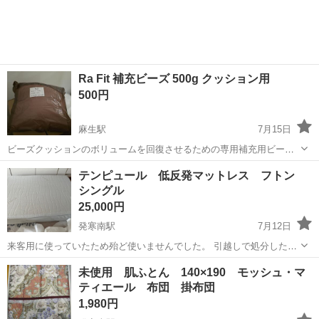
Ra Fit 補充ビーズ 500g クッション用
500円
麻生駅
7月15日
ビーズクッションのボリュームを回復させるための専用補充用ビーズ
です。 40x40cmのクッション形になっています。ビーズは0.5~1mmで
北海道
札幌市
麻生駅
寝具
テンピュール 低反発マットレス フトン
す。6個の在庫あります。複数購入したい方、遠慮うなくご連絡くださ
シングル
い。 - ブランド:...
25,000円
発寒南駅
7月12日
来客用に使っていたため殆ど使いませんでした。 引越しで処分したい
ため格安にて販売します。 今週中です！
北海道
札幌市
発寒南駅
寝具
テンピュール
未使用 肌ふとん 140×190 モッシュ・マ
ティエール 布団 掛布団
1,980円