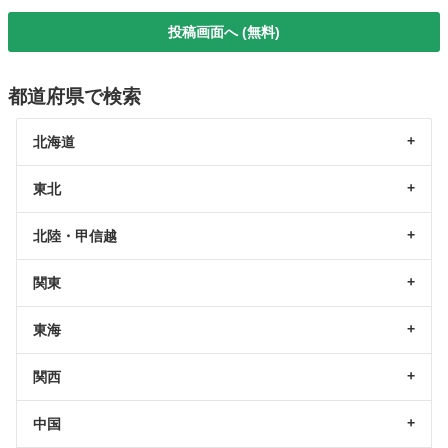
投稿画面へ (無料)
都道府県で検索
北海道
東北
北陸・甲信越
関東
東海
関西
中国