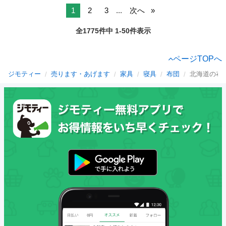
1
2
3
...
次へ
全1775件中 1-50件表示
ページTOPへ
ジモティー
売ります・あげます
家具
寝具
布団
北海道の布