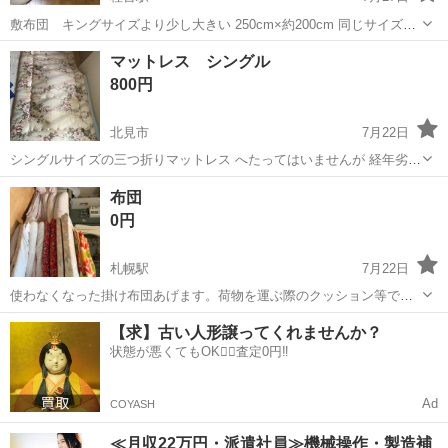
敷布団 キングサイズより少し大きい 250cm×約200cm 同じサイズで
掛け布団と毛布があり3点セットです 敷布団シミ汚れが所々あります
北海道
網走市
桂台駅
寝具
マットレス シングル
掛け布団、毛布は目立つ汚れはほとんどありません。 寝具 羽布団
800円
北見市
7月22日
シングルサイズの三つ折りマットレス へたってはいませんが 経年劣化
あります 非喫煙者 カバー見つかればおつけします ノークレームノー
北海道
北見市
寝具
シングル
布団
リターン
0円
札幌駅
7月22日
使わなくなった掛け布団あげます。荷物を運ぶ際のクッション等でお
使い下さい。無料です。取りに来て頂きたいです。 布団は掛け布団の
北海道
札幌市
札幌駅
寝具
【求】古い人形譲ってくれませんか？
み、カバーはかかってます。 カバーにシミがある物もあります。敷地
状態が悪くてもOK🙆‍♀️査定0円‼️
布団はありません。 あと10枚くら...
Ad
COYASH
≪月収22万円・派遣社員≫機械操作・製造補