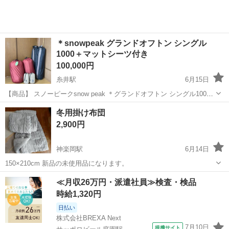
＊snowpeak グランドオフトン シングル
1000＋マットシーツ付き
100,000円
糸井駅
6月15日
【商品】 スノーピークsnow peak ＊グランドオフトン シングル1000
(BD-050) 定価 ¥71,500(税込) ＊キャンピングマットシーツ(BD-043) 定
北海道
苫小牧市
糸井駅
寝具
冬用掛け布団
価 ¥9,020（税込） それぞれ2セット 総...
2,900円
神楽岡駅
6月14日
150×210cm 新品の未使用品になります。
北海道
旭川市
神楽岡駅
寝具
≪月収26万円・派遣社員≫検査・検品
時給1,320円
日払い
株式会社BREXA Next
7月10日
提携サイト