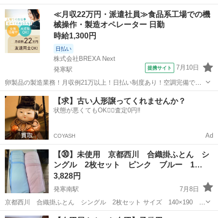
先にご確認くださいませ 幅103長さ130 多少使用感ごさいますが まだ
北海道
札幌市
環状通東駅
寝具
カーテン
≪月収22万円・派遣社員≫食品系工場での機
まだご使用可能です！ 札幌市内＋1000円にて建物1階玄関先までお届
械操作・製造オペレーター 日勤
けもいたしま...
時給1,300円
日払い
株式会社BREXA Next
7月10日
提携サイト
発寒駅
卵製品の製造業務！月収例21万以上！日払い制度あり！空調完備で快
適作業★20代～50代までの男女活躍中！作業着無償貸与★マイカー通
北海道
札幌市
発寒駅
その他
【求】古い人形譲ってくれませんか？
勤OK＆無料駐車場完備！《北海道札幌市》 人気の工場のお仕事 ◇卵
状態が悪くてもOK🙆‍♀️査定0円‼️
製品の製造業務◇ 作業内...
Ad
COYASH
【㉚】未使用 京都西川 合織掛ふとん シ
ングル 2枚セット ピンク ブルー 1…
3,828円
発寒南駅
7月8日
京都西川 合織掛ふとん シングル 2枚セット サイズ 140×190 ｃ
ｍ ＜状態＞ 未使用保管品です。 ★店頭展示品のですのでご来店いた
北海道
札幌市
発寒南駅
寝具
西川