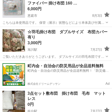
ファイバー 掛け布団 160 …
6,000円
恵庭市
8月3日
こちらは未使用品です。 保管（展示）状態などにより本体及び付属品
に多少の汚れやイタミがある場合がございます。 コストコにて7998円
北海道
恵庭市
寝具
店頭
☆羽毛掛け布団 ダブルサイズ 布団カバー
で販売している商品です。 店頭まで引き取りに来ていただければ送料
有り
はかかりま...
3,000円
旭川駅
7月27日
ご覧いただきありがとうございます。 ダブルサイズの羽毛布団です。
布団カバー有ります。(画像3・4枚目) 旭川市緑が丘3-3 グリーンプラザ
北海道
旭川市
旭川駅
寝具
町内会・自治会の防災用品が全品送料無料
内 フリーマーケット 金・土・日曜日 11：00頃〜16：00頃迄
町内会・自治会の防災用品が全品送料無料！「防災備蓄
用品ドットコム」
Ad
株式会社ドリームデッサン
3点セット敷布団 掛け布団 毛布 マット
レス
0円
桂台駅
7月27日