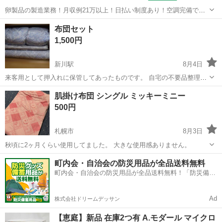
卵製品の製造業務！月収例21万以上！日払い制度あり！空調完備で快
適作業★20代～50代までの男女活躍中！作業着無償貸与★マイカー通
北海道
札幌市
発寒駅
その他
布団セット
勤OK＆無料駐車場完備！《北海道札幌市》 人気の工場のお仕事 ◇卵
1,500円
製品の製造業務◇ 作業内...
新川駅
8月4日
来客用として押入れに保管してあったものです。 自宅の不要品整理の
ため出品します。 室内で保管していたものですが放置しておりました
北海道
札幌市
新川駅
寝具
肌掛け布団 シングル ミッキーミニー
ので、目に見える汚れだけでなく目に見えない汚れも多分にあると思
500円
います。現状でのお渡しとなります...
札幌市
8月3日
秋頃に2ヶ月くらい使用してました。 大きな使用感ありません。
北海道
札幌市
寝具
ミッキーミニー
町内会・自治会の防災用品が全品送料無料
町内会・自治会の防災用品が全品送料無料！「防災備蓄
用品ドットコム」
Ad
株式会社ドリームデッサン
【恵庭】新品 在庫2つ有 A.モダール マイクロ