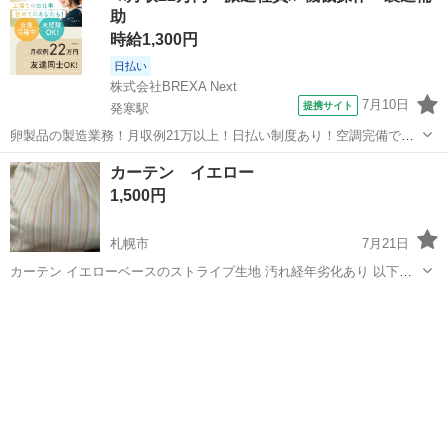
助
時給1,300円
日払い
株式会社BREXA Next
7月10日
提携サイト
発寒駅
卵製品の製造業務！月収例21万以上！日払い制度あり！空調完備で快
適作業★20代～50代までの男女活躍中！作業着無償貸与★マイカー通
北海道
札幌市
発寒駅
その他
カーテン イエロー
勤OK＆無料駐車場完備！《北海道札幌市》 人気の工場のお仕事 ◇卵
1,500円
製品の製造業務◇ 作業内...
札幌市
7月21日
カーテン イエローベースのストライプ生地 汚れ経年劣化あり 以下概
寸 縦140 横180 二枚組 非喫煙者 ペットなし 裏地がついてますが 遮光
北海道
札幌市
寝具
カーテン
かは不明 現状優先 サイ...