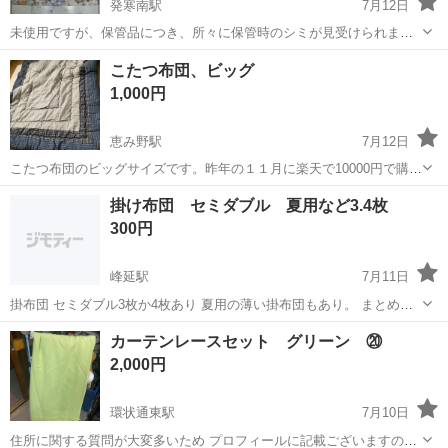
発寒南駅
7月12日
未使用ですが、保管品につき、所々に保管時のシミが見受けられま
す。 ラー...ベージュ サイズ...シングル 140㎝ X 190㎝ 主な素材...ポ
北海道
札幌市
発寒南駅
寝具
ラー
こたつ布団、ビッグ
リエステル 柄...フラワー 生地 綿100％ 中綿 ポリエ...
1,000円
恵み野駅
7月12日
こたつ布団のビッグサイズです。昨年の１１月に楽天で10000円で購入
したばかりです。サイズを間違えで購入してしまいました。まだ新し
北海道
恵庭市
恵み野駅
寝具
楽天
掛け布団 セミダブル 夏用など3.4枚
いので5000円で出したかったのですが、一部焼けこげを作ってしまっ
300円
たので、1000円にしました。
峰延駅
7月11日
掛布団 セミダブル3枚か4枚あり 夏用の薄い掛布団もあり。 まとめて
の金額になります。 新しめではありませんが必要な方よろしくお願い
北海道
三笠市
峰延駅
寝具
セミダブル
カーテンレースセット グリーン ⑳
します。 希望は三笠市でお渡しですが 三笠〜札幌間でも可能です。
2,000円
環状通東駅
7月10日
住所に関する質問が大変多いため プロフィールに記載ございますので