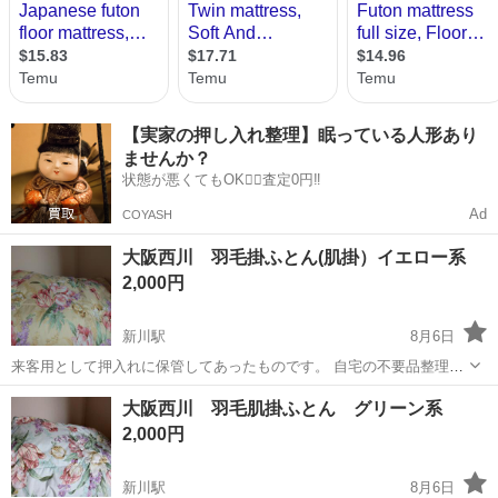
【実家の押し入れ整理】眠っている人形あり
ませんか？
状態が悪くてもOK🙆‍♀️査定0円‼️
Ad
COYASH
大阪西川 羽毛掛ふとん(肌掛）イエロー系
2,000円
新川駅
8月6日
来客用として押入れに保管してあったものです。 自宅の不要品整理の
ため出品します。 室内で保管していたものですが放置しておりました
北海道
札幌市
新川駅
寝具
来客
大阪西川 羽毛肌掛ふとん グリーン系
ので、目に見える汚れだけでなく目に見えない汚れも多分にあると思
2,000円
います。現状でのお渡しとなります...
新川駅
8月6日