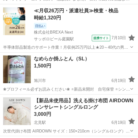
く、まだ使用できるので 使われる方がいればお譲りします。 お値下げ
北海道
札幌市
寝具
掛け布団
≪月収26万円・派遣社員≫検査・検品
相談乗ります
時給1,320円
日払い
株式会社BREXA Next
7月10日
提携サイト
サッポロビール庭園駅
半導体部品製造のサポート作業！月収例25万円以上★20～40代の男女
活躍中！座り作業！空調完備なので1年中快適作業◎マイカー通勤OK
北海道
恵庭市
サッポロビール庭園駅
その他
なめらか掛ふとん（SL）
＆無料駐車場あり★作業着無償貸与◎《北海道恵庭市》 人気の工場の
1,500円
お仕事 ◇半導体部品製造作...
旭川市
6月19日
❀プロフィール必ずお読みください❀ ⭐️新品未開封 自宅保管 ⭐️シング
ルロングサイズ ⭐️ピーチスキン加工🍑
北海道
旭川市
寝具
新品
【新品未使用品】洗える掛け布団 AIRDOWN
シンサレートシングルロング
3,000円
北見駅
6月19日
次世代掛け布団 AIRDOWN サイズ：150×210cm（シングルロング）
詰め物：中空ポリエステル綿100％（シンサレート入り） 詰め量：