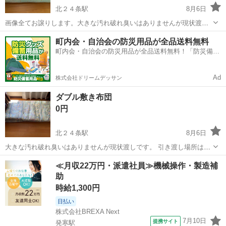
北２４条駅
8月6日
画像全てお譲りします。大きな汚れ破れ臭いはありませんが現状渡し
です。 引き渡し場所は岩見沢市内になります。
北海道
札幌市
北２４条駅
寝具
敷き布団
町内会・自治会の防災用品が全品送料無料
町内会・自治会の防災用品が全品送料無料！「防災備蓄
用品ドットコム」
Ad
株式会社ドリームデッサン
ダブル敷き布団
0円
北２４条駅
8月6日
大きな汚れ破れ臭いはありませんが現状渡しです。 引き渡し場所は岩
見沢市内になります。
北海道
札幌市
北２４条駅
寝具
敷き布団
≪月収22万円・派遣社員≫機械操作・製造補
助
時給1,300円
日払い
株式会社BREXA Next
7月10日
提携サイト
発寒駅