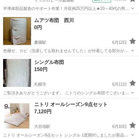
サッポロビール庭園駅
半導体部品製造のサポート作業！月収例25万円以上★20～40代の男女
活躍中！座り作業！空調完備なので1年中快適作業◎マイカー通勤OK
北海道
恵庭市
サッポロビール庭園駅
その他
ムアツ布団 西川
＆無料駐車場あり★作業着無償貸与◎《北海道恵庭市》 人気の工場の
0円
お仕事 ◇半導体部品製造作...
桑園駅
6月12日
色褪せ、カビ（洗濯しても取れませんでした）が付着してる部分がご
ざいます。 非対面式にて受け渡し希望です。 布団袋がないのでこのま
北海道
札幌市
桑園駅
寝具
シングル布団
まのお渡しとなります。 中央区の自宅マンションまで取りに来られる
150円
方、限定です。 よろしくお願いします。
札幌市
6月11日
ご覧頂きありがとうございます。 ニトリのシングル布団でございま
す。 民泊で使用してました中古品です。 使用感はあり、シミなどもあ
北海道
札幌市
寝具
ニトリ オールシーズン9点セット
りますが カバーをかければまだ使用出来ると思います。 キャンプなど
7,120円
のテントの敷物と...
大谷地駅
6月10日
ニトリ オールシーズン9点セット シングル 1度開封しましたが新品未