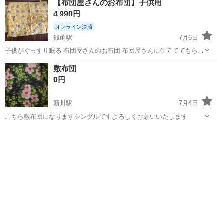
【布団屋さんのお布団】子供用
だくと実物をご覧にいただけます。★ ★各社クレジット...
4,990円
オンライン決済
銭函駅
7月6日
子供がぐっすり眠る 布団屋さんのお布団 布団屋さんに仕立ててもらっ
た 布団屋さんのお布団。 出産前に用意したものの ほぼ使用しなかっ
北海道
小樽市
銭函駅
寝具
敷布団
たので、出品いたします。 汚れなく綺麗です たて125cm よこ85cm オ
0円
ーダーして...
新川駅
7月4日
こちら敷布団になりますシングルですよろしくお願いいたします
北海道
札幌市
新川駅
寝具