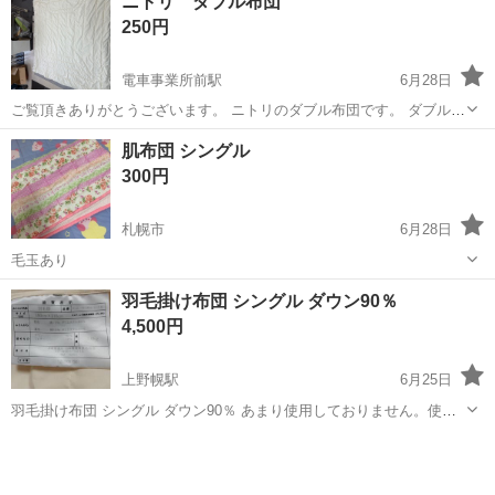
ニトリ ダブル布団
スナックその他(ナイトワーク系) <雇用形態> アルバイト・パート <給
250円
与> [ア・パ]...
電車事業所前駅
6月28日
ご覧頂きありがとうございます。 ニトリのダブル布団です。 ダブルの
枚数は、5枚になりました シングルは、枚数あります。 中古でござい
北海道
札幌市
電車事業所前駅
寝具
ダブル
肌布団 シングル
ますので、シミなどあるのもございます。 ご理解の程お願い致しま
300円
す。 ...
札幌市
6月28日
毛玉あり
北海道
札幌市
寝具
シングル
羽毛掛け布団 シングル ダウン90％
4,500円
上野幌駅
6月25日
羽毛掛け布団 シングル ダウン90％ あまり使用しておりません。使用
時はカバーをかけて使用しておりました。 ふかふかしてます。 一人暮
北海道
北広島市
上野幌駅
寝具
らしを始める方、単身赴任で必要になった方、来客用に等。 汚れ等は
見当たりません。 (...