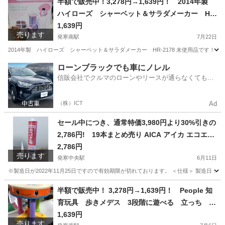
半額で販売中！3,278円→1,639円！ 2014年製
ハイローズ シャーベット＆サラダメーカー HR
-SS220 未使用品 調理器 スライサー 下ごし
1,639円
売ります
らえ
発寒南駅
7月22日
2014年製 ハイローズ シャーベット＆サラダメーカー HR-2178 未使用品です！
北海道
札幌市
発寒南駅
キッチン家電
ハイローズ
ローンブラックでも車にノレル
信販会社でクルマのローンやリースが通らなくてもク
ルマをご利用いただけるサービスがあります！
（株）ICT
Ad
セール中につき、通常特価3,980円より30%引きの
2,786円! 19本まとめ売り AICA アイカ エコエコ
ボンド カベパネル用 SE-100 333ml 変形シリコー
2,786円
売ります
ン樹脂系接着剤
発寒中央駅
6月11日
※製造日が2022年11月25日ですので有効期限が切れております。 ＜仕様＞ 製造日：2022年
北海道
札幌市
発寒中央駅
その他
サイト
半額で販売中！ 3,278円→1,639円！ People 知
育玩具 歩きメデス 3段階に遊べる 立っち あ
んよ テーブル ウォーカー デスク アルキメ
1,639円
売ります