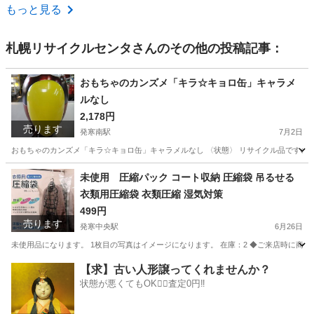
北海道
札幌市
琴似駅
収納家具
もっと見る
札幌リサイクルセンタ
さんのその他の投稿記事：
おもちゃのカンズメ「キラ☆キョロ缶」キャラメ
ルなし
2,178円
売ります
発寒南駅
7月2日
おもちゃのカンズメ「キラ☆キョロ缶」キャラメルなし 〈状態〉 リサイクル品ですので
北海道
札幌市
発寒南駅
おもちゃ
キョロ缶
未使用 圧縮パック コート収納 圧縮袋 吊るせる
衣類用圧縮袋 衣類圧縮 湿気対策
499円
売ります
発寒中央駅
6月26日
未使用品になります。 1枚目の写真はイメージになります。 在庫：2 ◆ご来店時に商品
北海道
札幌市
発寒中央駅
その他
【求】古い人形譲ってくれませんか？
状態が悪くてもOK🙆‍♀️査定0円‼️