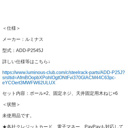
＜仕様＞

メーカー：ルミナス

型式：ADD-P2545J

詳しい仕様等はこちら↓

https://www.luminous-club.com/c/steelrack-parts/ADD-P25J?
srsltid=AfmBOopbXPohlOgtONtFvi370GlACM44C63pc-
eYCOert3MWFW62ULUX
セット内容：ポール×2、固定ネジ、天井固定用木ねじ×6

＜状態＞

未使用品です。

★各社クレジットカード、電子マネー、PayPayも対応して