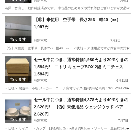
デス 幼児 おもちゃ
発寒南駅
7月6日
清掃、音出し、動作確認済みです。 中古品のためキズや汚れ等はございますが欠品はあ
北海道
札幌市
発寒南駅
おもちゃ
People
【⑮】未使用 空手帯 長さ256 幅40（㎜）
1,097円
売ります
発寒南駅
7月2日
【⑮】未使用 空手帯 長さ256 幅40（㎜） ＜状態＞ 未使用品ですが保管時の汚れ
北海道
札幌市
発寒南駅
武道、格闘技
電子マネー
セール中につき、通常特価1,980円より20％引きの
1,584円! ニトリ キューブBOX 2段 ミニチェスト
引き出し 幅32.8cm 奥行き28.4cm 高さ32.7cm NI
1,584円
売ります
TORI
発寒南駅
6月11日
＜仕様＞ 製造年：不明 メーカー：ニトリ 実寸サイズ(幅×奥×高)※約：32.8×28.4×32.7cm 詳しい仕様等は
北海道
札幌市
発寒南駅
収納家具
ミニチェスト
セール中につき、通常特価4,378円より40％引きの
2,626円! 【③】未使用品 ウェッジウッド ペアカ
ップ＆ソーサー 2客セット Wedgwood FESTIVIT
2,626円
売ります
Y IVORY
発寒南駅
7月7日
＜仕様＞ サイズ ・カップ 口径約10.2cm×高さ約6.1cm ・ソーサー 直径約14.5c