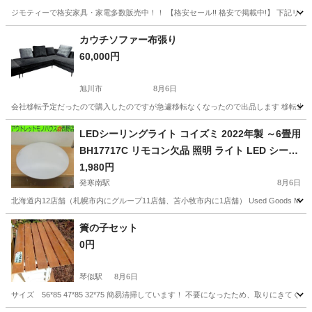
ジモティーで格安家具・家電多数販売中！！ 【格安セール!! 格安で掲載中!】 下記リンクからご覧ください！ http
北海道
札幌市
収納家具
商品
カウチソファー布張り
60,000円
旭川市
8月6日
会社移転予定だったので購入したのですが急遽移転なくなったので出品します 移転当日運ぶ予
北海道
旭川市
ソファ
LEDシーリングライト コイズミ 2022年製 ～6畳用
BH17717C リモコン欠品 照明 ライト LED シーリ
ングライト 札幌市 西野店
1,980円
発寒南駅
8月6日
北海道内12店舗（札幌市内にグループ11店舗、苫小牧市内に1店舗） Used Goods Mar
北海道
札幌市
発寒南駅
照明器具
シーリングライト
簀の子セット
0円
琴似駅
8月6日
サイズ 56*85 47*85 32*75 簡易清掃しています！ 不要になったため、取りにきて