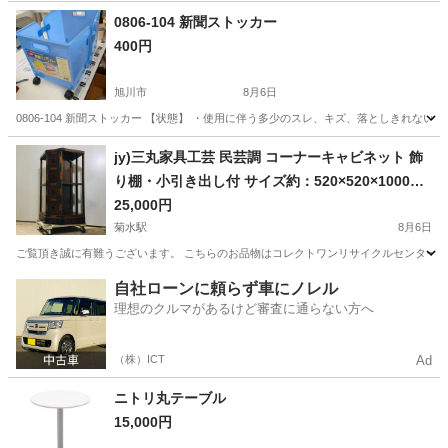
0806-104 新聞ストッカー
400円
旭川市
8月6日
0806-104 新聞ストッカー 【状態】 ・使用に伴う多少のスレ、キズ、落としきれな
北海道
旭川市
収納家具
新聞
jy)三丸家具工芸 民芸調 コーナーキャビネット 飾
り棚・小引き出し付 サイズ約：520×520×1000m
m 和箪笥 26h菊倉E
25,000円
菊水駅
8月6日
ご覧頂き誠に有難うございます。 こちらのお品物はコレクトワンリサイクルセンターにござ
北海道
札幌市
菊水駅
収納家具
自社ローンに頼らず車にノレル
理想のクルマがあるけど審査に通らない方へ
（株）ICT
Ad
ニトリ丸テーブル
15,000円