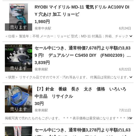
北海道
札幌市
発寒南駅
食器
Wedgwood
RYOBI マイドリル MD-11 電気ドリル AC100V DI
Y 穴あけ 加工 リョービ
1,980円
売ります
発寒中央駅
6月24日
＜仕様＞ 製造年：不明 メーカー：リョービ 型式：MD-11 付属品：外箱、チャック ＜
北海道
札幌市
発寒中央駅
その他
北海道
札幌市
セール中につき、通常特価7,678円より半額の3,83
9 円! デュアルソー CS450 DIY (FN002309）切
発寒南駅
その他
断機
3,839円
売ります
発寒南駅
6月22日
＜状態＞ リサイクル品ですのでキズ・汚れ等あります。 付属品は現状になります。 ガ
北海道
札幌市
発寒南駅
生活家電
北海道
札幌市
【7】針金 番線 長さ 太さ 価格 いろいろ
中古品 リサイクル
発寒中央駅
生活家電
デュアルソー
30円
売ります
発寒南駅
7月11日
掲載写真で売れたものもございます。 ＊＊＊表示価格は最安値になります＊＊＊ 30円～
北海道
札幌市
発寒南駅
その他
価格
セール中につき、通常特価3,278円より半額の1,63