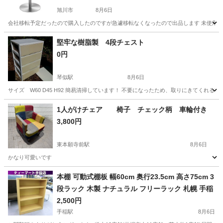
旭川市
8月6日
会社移転予定だったので購入したのですが急遽移転なくなったので出品します 未使用
北海道
旭川市
テーブル
堅牢な樹脂製 4段チェスト
0円
琴似駅
8月6日
サイズ W60 D45 H92 簡易清掃しています！ 不要になったため、取りにきてくれる
北海道
札幌市
琴似駅
収納家具
チェスト
1人がけチェア 椅子 チェック柄 車輪付き
3,800円
東本願寺前駅
8月6日
かなり可愛いです
北海道
札幌市
東本願寺前駅
椅子
チェック柄
本棚 可動式棚板 幅60cm 奥行23.5cm 高さ75cm 3
段ラック 木製 ナチュラル フリーラック 札幌 手稲
2,500円
手稲駅
8月6日