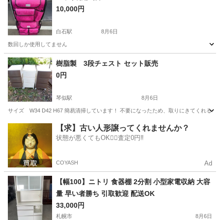
10,000円
白石駅
8月6日
数回しか使用してません
北海道
札幌市
白石駅
その他
樹脂製 3段チェスト セット販売
0円
琴似駅
8月6日
サイズ W34 D42 H67 簡易清掃しています！ 不要になったため、取りにきてく
北海道
札幌市
琴似駅
収納家具
チェスト
【求】古い人形譲ってくれませんか？
状態が悪くてもOK🙆‍♀️査定0円‼️
COYASH
Ad
【幅100】ニトリ 食器棚 2分割 小型家電収納 大容
量 早い者勝ち 引取歓迎 配送OK
33,000円
札幌市
8月6日