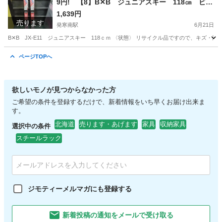
9円! 【8】B✕B ジュニアスキー 118㎝ ビン
ディング付き JX-E1 子供スキー スキー板
1,639円
売ります
ウィンタースポーツ
発寒南駅
6月21日
B✕B JX-E11 ジュニアスキー 118ｃｍ 〈状態〉 リサイクル品ですので、キズ
北海道
札幌市
発寒南駅
スキー
ビンディング
ページTOPへ
欲しいモノが見つからなかった方
ご希望の条件を登録するだけで、新着情報をいち早くお届け出来ま
す。
北海道
売ります・あげます
家具
収納家具
選択中の条件
スチールラック
ジモティーメルマガにも登録する
新着投稿の通知をメールで受け取る