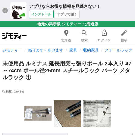
アプリならお得な情報を見逃さない！
インストール
アプリで開く
地元の掲示板 ジモティー 北海道版
北海道
検索
ログイン
投稿
ジモティー
売ります・あげます
家具
収納家具
スチールラック
未使用品 ルミナス 延長用突っ張りポール 2本入り 47
～74cm ポール径25mm スチールラック パーツ メタ
ルラック ①
投稿ID: 1nk9aj