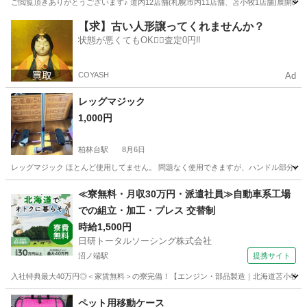
ご閲覧頂きありがとうございます♪ 道内12店舗(札幌市内11店舗、苫小牧1店舗)展開
北海道
札幌市
手稲駅
収納家具
ラック
【求】古い人形譲ってくれませんか？
状態が悪くてもOK🙆‍♀️査定0円‼️
COYASH
Ad
レッグマジック
1,000円
柏林台駅
8月6日
レッグマジック ほとんど使用してません。 問題なく使用できますが、ハンドル部分の
北海道
帯広市
柏林台駅
家具
レッグマジック
≪寮無料・月収30万円・派遣社員≫自動車系工場
での組立・加工・プレス 交替制
時給1,500円
日研トータルソーシング株式会社
沼ノ端駅
提携サイト
入社特典最大40万円◎＜家賃無料＞の寮完備！【エンジン・部品製造｜北海道苫小牧市】高
北海道
苫小牧市
沼ノ端駅
その他
ペット用移動ケース