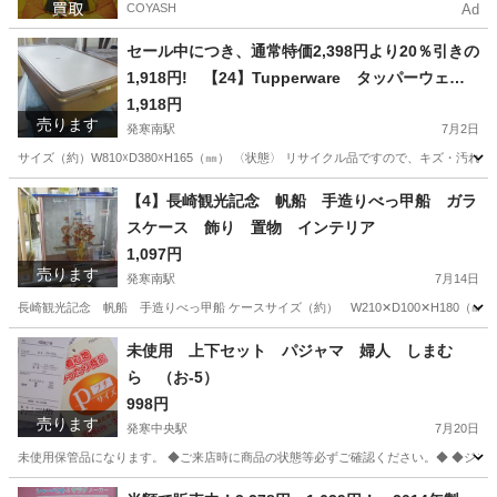
COYASH
Ad
セール中につき、通常特価2,398円より20％引きの
1,918円! 【24】Tupperware タッパーウェ
ア ロングスーパーケース フタ付き セピア
1,918円
売ります
衣装ケース 収納ケース 衣類収納
発寒南駅
7月2日
サイズ（約）W810☓D380☓H165（㎜） 〈状態〉 リサイクル品ですので、キズ・
北海道
札幌市
発寒南駅
収納家具
Tupperware
【4】長崎観光記念 帆船 手造りべっ甲船 ガラ
スケース 飾り 置物 インテリア
1,097円
売ります
発寒南駅
7月14日
長崎観光記念 帆船 手造りべっ甲船 ケースサイズ（約） W210✕D100✕H180（
北海道
札幌市
発寒南駅
その他
帆船
未使用 上下セット パジャマ 婦人 しまむ
ら （お-5）
998円
売ります
発寒中央駅
7月20日
未使用保管品になります。 ◆ご来店時に商品の状態等必ずご確認ください。◆ ◆ジモテ
北海道
札幌市
発寒中央駅
その他
しまむら