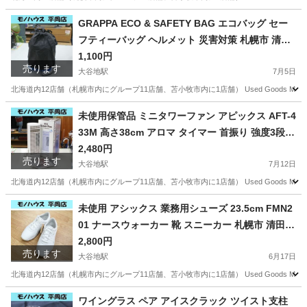
北海道
札幌市
大谷地駅
インテリア雑貨/小物
ブラバンシア
GRAPPA ECO & SAFETY BAG エコバッグ セー
フティーバッグ ヘルメット 災害対策 札幌市 清田
区 平岡
1,100円
売ります
大谷地駅
7月5日
北海道内12店舗（札幌市内にグループ11店舗、苫小牧市内に1店舗） Used Goods Ma
北海道
札幌市
大谷地駅
バッグ
ヘルメット
未使用保管品 ミニタワーファン アピックス AFT-4
33M 高さ38cm アロマ タイマー 首振り 強度3段階
札幌市 清田区 平岡
2,480円
売ります
大谷地駅
7月12日
北海道内12店舗（札幌市内にグループ11店舗、苫小牧市内に1店舗） Used Goods M
北海道
札幌市
大谷地駅
季節、空調家電
AFT
未使用 アシックス 業務用シューズ 23.5cm FMN2
01 ナースウォーカー 靴 スニーカー 札幌市 清田区
平岡
2,800円
売ります
大谷地駅
6月17日
北海道内12店舗（札幌市内にグループ11店舗、苫小牧市内に1店舗） Used Goods Mar
北海道
札幌市
大谷地駅
靴
アシックス
ワイングラス ペア アイスクラック ツイスト支柱