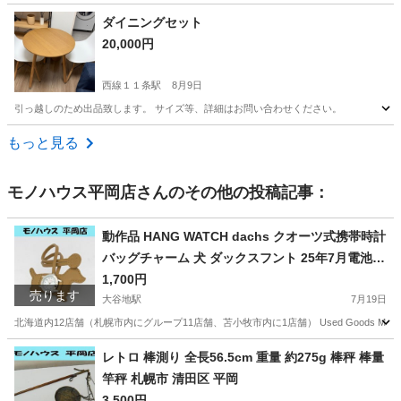
北海道
札幌市
栄町駅
椅子
ダイニングセット
20,000円
西線１１条駅
8月9日
引っ越しのため出品致します。 サイズ等、詳細はお問い合わせください。
北海道
札幌市
西線１１条駅
ダイニングセット
もっと見る
モノハウス平岡店
さんのその他の投稿記事：
動作品 HANG WATCH dachs クオーツ式携帯時計
バッグチャーム 犬 ダックスフント 25年7月電池交
換 札幌市 清田区 平岡
1,700円
売ります
大谷地駅
7月19日
北海道内12店舗（札幌市内にグループ11店舗、苫小牧市内に1店舗） Used Goods Ma
北海道
札幌市
大谷地駅
アクセサリー
店舗
レトロ 棒測り 全長56.5cm 重量 約275g 棒秤 棒量
竿秤 札幌市 清田区 平岡
3,500円