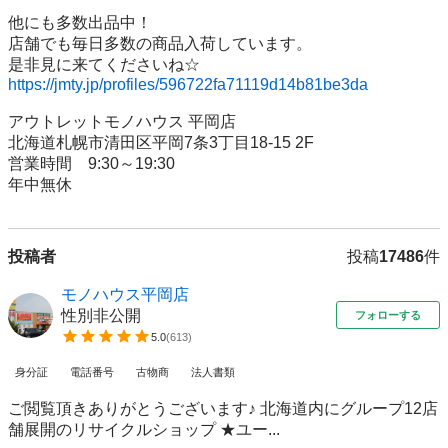
他にも多数出品中！

店舗でも毎日多数の商品入荷しています。

https://jmty.jp/profiles/596722fa71119d14b81be3da
アウトレットモノハウス 平岡店

北海道札幌市清田区平岡7条3丁目18-15 2F

営業時間　9:30～19:30

年中無休
投稿者
投稿
17486
件
モノハウス平岡店
性別非公開
フォローする
5.0
(
613
)
身分証
電話番号
古物商
法人書類
ご閲覧頂きありがとうございます♪ 北海道内にグループ12店
舗展開のリサイクルショップ ★ユー...