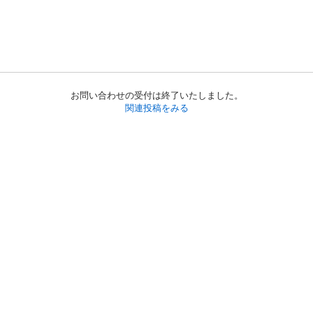
お問い合わせの受付は終了いたしました。
関連投稿をみる
初めての方へ
利用規約
プライバシーポリシー
プライバシー・ステートメント
健全化に資する運用方針
お問い合わせ
運営会社
サイトマップ
ご利用ガイド
フリーワードで探す
PC版で表示
都道府県選択