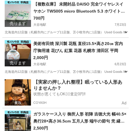
北海道
札幌市
大谷地駅
パンツ
ペイペイ
【複数在庫】 未開封品 DAISO 完全ワイヤレスイ
ヤホン TWS005 micro Bluetooth 5.3 ホワイト＆
グリーン 札幌市 清田区 平岡
700円
売ります
大谷地駅
7月23日
北海道内12店舗（札幌市内にグループ11店舗、苫小牧市内に1店舗） Used Goods M
北海道
札幌市
大谷地駅
オーディオ
DAISO
美術有田焼 深川製 花瓶 直径15.5×高さ20㎝ 宮内
庁御用達 花びん 紅葉 花器 札幌市 清田区 平岡
2,000円
売ります
大谷地駅
6月23日
北海道内12店舗（札幌市内にグループ11店舗、苫小牧市内に1店舗） Used Goods Mar
北海道
札幌市
大谷地駅
インテリア雑貨/小物
花器
【実家の押し入れ整理】眠っている人形あ
りませんか？
状態が悪くてもOK🙆‍♀️査定0円‼️
COYASH
Ad
ガラスケース入り 御所人形 初陣 吉徳大光 幅40.5×
奥行28×高さ36.5cm 五月人形 端午の節句 兜 縁起
物 コレクション インテリア 札幌市 清田区 平岡
2,500円