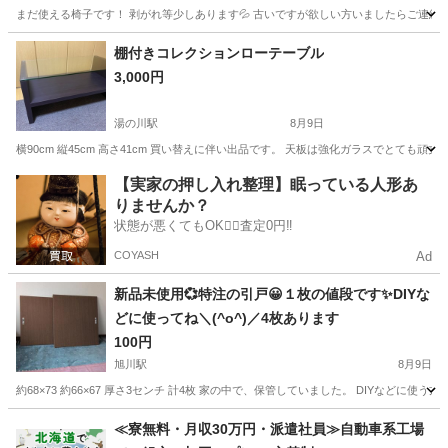
まだ使える椅子です！ 剥がれ等少しあります💦 古いですが欲しい方いましたらご連絡
北海道
札幌市
椅子
棚付きコレクションローテーブル
3,000円
湯の川駅
8月9日
横90cm 縦45cm 高さ41cm 買い替えに伴い出品です。 天板は強化ガラスでとて
北海道
函館市
湯の川駅
テーブル
【実家の押し入れ整理】眠っている人形あ
りませんか？
状態が悪くてもOK🙆‍♀️査定0円‼️
COYASH
Ad
新品未使用💞特注の引戸😀１枚の値段です✨️DIYな
どに使ってね＼(^o^)／4枚あります
100円
旭川駅
8月9日
約68×73 約66×67 厚さ3センチ 計4枚 家の中で、保管していました。 DIYなどに使
北海道
旭川市
旭川駅
その他
引戸
≪寮無料・月収30万円・派遣社員≫自動車系工場