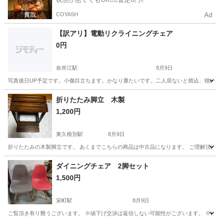
COYASH
Ad
【訳アリ】電動リクライニングチェア
0円
奈井江駅
8月9日
写真後日UP予定です。小傷目立ちます。かなり重たいです。二人居ないと積込、積み
北海道
空知郡
奈井江駅
椅子
電動
折りたたみ脚立 木製
1,200円
東久根別駅
8月9日
折りたたみの木製脚立です。 あくまでこちらの商品は中古品になります。 ご理解頂
北海道
北斗市
東久根別駅
椅子
ダイニングチェア 2脚セット
1,500円
栄町駅
8月9日
ご覧頂き有り難うございます。 ※値下げ交渉は返信しない可能性がございます。 ※商品