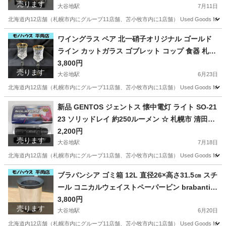
売ります
大谷地駅
7月11日
北海道内12店舗（札幌市内にグループ11店舗、苫小牧市内に1店舗） Used Goods M
北海道
札幌市
大谷地駅
年中行事用品
ガラスケース
ワイングラス ペア 北一硝子オリジナル ゴールド
ライン カットガラス ゴブレット コップ 食器 札幌
市 清田区 平岡
3,800円
売ります
大谷地駅
6月23日
北海道内12店舗（札幌市内にグループ11店舗、苫小牧市内に1店舗） Used Goods M
北海道
札幌市
大谷地駅
食器
ワイングラス
新品 GENTOS ジェントス 懐中電灯 ライト SO-21
23 ソリッドレイ 約250ルーメン ☆ 札幌市 清田区
平岡
2,200円
売ります
大谷地駅
7月18日
北海道内12店舗（札幌市内にグループ11店舗、苫小牧市内に1店舗） Used Goods Ma
北海道
札幌市
大谷地駅
防災、セキュリティ
GENTOS
ブラバンシア ゴミ箱 12L 直径26×高さ31.5㎝ スチ
ール コニカルウェイストペーパービン brabantia
札幌市 清田区 平岡
3,800円
売ります
大谷地駅
6月20日
北海道内12店舗（札幌市内にグループ11店舗、苫小牧市内に1店舗） Used Goods Mar