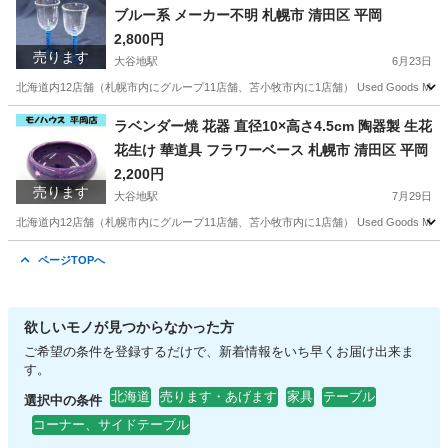
ブルー系 メーカー不明 札幌市 清田区 平岡
2,800円
売ります
大谷地駅
6月23日
北海道内12店舗（札幌市内にグループ11店舗、苫小牧市内に1店舗） Used Goods M
北海道
札幌市
大谷地駅
食器
ワイングラス
ラベンダー焼 花器 直径10×高さ4.5cm 陶器製 生花
花生け 華道具 フラワーベース 札幌市 清田区 平岡
2,200円
売ります
大谷地駅
7月29日
北海道内12店舗（札幌市内にグループ11店舗、苫小牧市内に1店舗） Used Goods M
北海道
札幌市
大谷地駅
インテリア雑貨/小物
ラベンダー
ページTOPへ
欲しいモノが見つからなかった方
ご希望の条件を登録するだけで、新着情報をいち早くお届け出来ま
す。
北海道
売ります・あげます
家具
テーブル
選択中の条件
コーナー、サイドテーブル