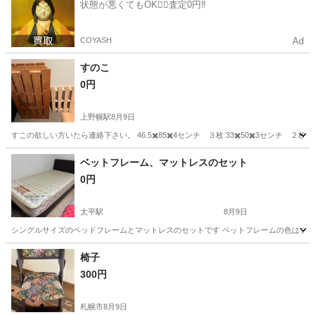
状態が悪くてもOK🙆‍♀️査定0円‼️
COYASH
Ad
すのこ
0円
上野幌駅
8月9日
すこの欲しい方いたら連絡下さい。 46.5✖️85✖️4センチ ３枚 33✖️50✖️3セン
北海道
札幌市
上野幌駅
家具
ベットフレーム、マットレスのセット
0円
太平駅
8月9日
シングルサイズのベッドフレームとマットレスのセットです ベットフレームの色はブラウ
北海道
石狩市
太平駅
ベッド
椅子
300円
札幌市
8月9日