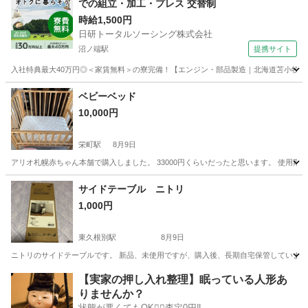
での組立・加工・プレス 交替制
時給1,500円
日研トータルソーシング株式会社
沼ノ端駅
提携サイト
入社特典最大40万円◎＜家賃無料＞の寮完備！【エンジン・部品製造｜北海道苫小牧市】高
北海道
苫小牧市
沼ノ端駅
その他
ベビーベッド
10,000円
栄町駅
8月9日
アリオ札幌赤ちゃん本舗で購入しました。 33000円くらいだったと思います。 使用期
北海道
札幌市
栄町駅
ベッド
サイドテーブル ニトリ
1,000円
東久根別駅
8月9日
ニトリのサイドテーブルです。 新品、未使用ですが、購入後、長期自宅保管していまし
北海道
北斗市
東久根別駅
テーブル
【実家の押し入れ整理】眠っている人形あ
りませんか？
状態が悪くてもOK🙆‍♀️査定0円‼️