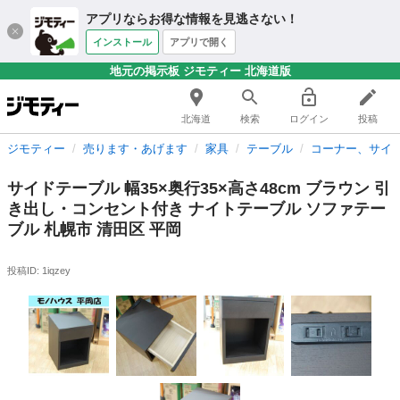
アプリならお得な情報を見逃さない！
インストール
アプリで開く
地元の掲示板 ジモティー 北海道版
北海道
検索
ログイン
投稿
ジモティー
売ります・あげます
家具
テーブル
コーナー、サイ
サイドテーブル 幅35×奥行35×高さ48cm ブラウン 引
き出し・コンセント付き ナイトテーブル ソファテー
ブル 札幌市 清田区 平岡
投稿ID: 1iqzey