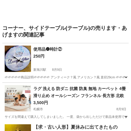
コーナー、サイドテーブル(テーブル)の売ります・あ
げますの関連記事
使用品🌚時計②
250円
新旭川駅
8月9日
🌱🌱🌱🌱🌱商品説明🌱🌱🌱🌱🌱 アンティーク？風 アメリカン？風 直径29cm 🌱🌱🌱
北海道
旭川市
新旭川駅
家具
アメリカン
ラグ 洗える 防ダニ 抗菌 防臭 無地 カーペット 4畳
滑り止め オールシーズン フランネル 長方形 北欧
3,500円
札幌市
8月9日
サイズを間違えて購入してしまいました。 一度、袋から出しただけで新品未使用です。 
北海道
札幌市
カーペット/マット/ラグ
【求・古い人形】夏休みに出てきたもの