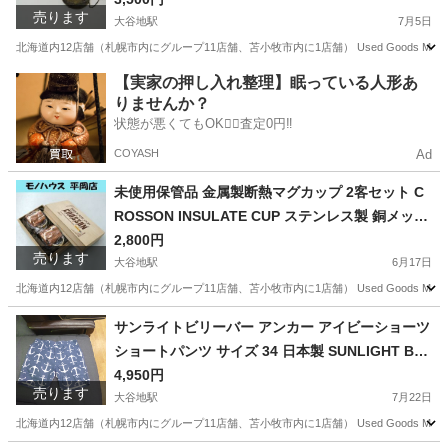
売ります
大谷地駅
7月5日
北海道内12店舗（札幌市内にグループ11店舗、苫小牧市内に1店舗） Used Goods Mar
北海道
札幌市
大谷地駅
その他
竿秤
【実家の押し入れ整理】眠っている人形あ
りませんか？
状態が悪くてもOK🙆‍♀️査定0円‼️
COYASH
Ad
未使用保管品 金属製断熱マグカップ 2客セット C
ROSSON INSULATE CUP ステンレス製 銅メッキ
クロッソン 札幌市 清田区 平岡
2,800円
売ります
大谷地駅
6月17日
北海道内12店舗（札幌市内にグループ11店舗、苫小牧市内に1店舗） Used Goods M
北海道
札幌市
大谷地駅
食器
断熱
サンライトビリーバー アンカー アイビーショーツ
ショートパンツ サイズ 34 日本製 SUNLIGHT BEL
IEVER ☆ PayPay(ペイペイ)決済可能 ☆ 札幌市 清
4,950円
売ります
田区 平岡
大谷地駅
7月22日
北海道内12店舗（札幌市内にグループ11店舗、苫小牧市内に1店舗） Used Goods Mark