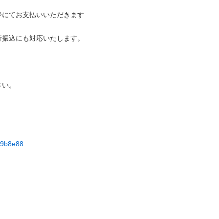
ジにてお支払いいただきます
込にも対応いたします。



e29b8e88