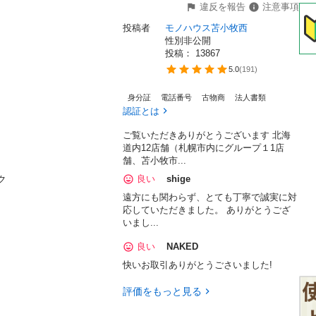
違反を報告
注意事項
投稿者
モノハウス苫小牧西
性別非公開
投稿： 
13867
5.0
(
191
)
身分証
電話番号
古物商
法人書類
認証とは
ご覧いただきありがとうございます 北海
道内12店舗（札幌市内にグループ１1店
舗、苫小牧市...


良い
shige
遠方にも関わらず、とても丁寧で誠実に対
応していただきました。 ありがとうござ
いまし...
良い
NAKED
快いお取引ありがとうごさいました!
評価をもっと見る