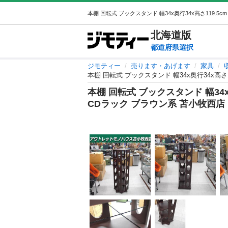
北海道
版
都道府県選択
ジモティー
売ります・あげます
家具
本棚 回転式 ブックスタンド 幅34x奥行34x高さ
本棚 回転式 ブックスタンド 幅34x
CDラック ブラウン系 苫小牧西店