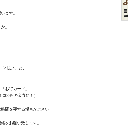
す。



----

「d払い」と、

お得カード」！

000円の金券に！）

に時間を要する場合がござい
をお願い致します。
