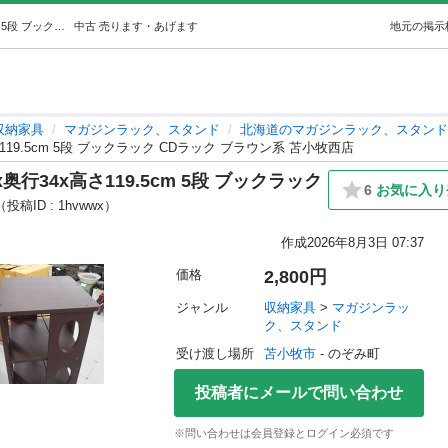
本棚 回転式 ブックスタンド 幅34x奥行34x高さ119.5cm 5段 ブックラック CDラック ブラウン系 苫小牧西店 (モノハウス苫小牧西) 苫小牧の収納家具《マガジンラック、スタンド》の中古あげます・譲ります｜ジモティーで不用品の処分
中古
売ります・あげます
地元の掲示
収納家具
マガジンラック、スタンド
北海道のマガジンラック、スタンド
119.5cm 5段 ブックラック CDラック ブラウン系 苫小牧西店
奥行34x高さ119.5cm 5段 ブックラック
6
お気に入り
（投稿ID : 1hvwwx）
作成
2026年8月3日 07:37
価格
2,800円
ジャンル
収納家具
 > 
マガジンラッ
ク、スタンド
受け渡し場所
苫小牧市
 - のぞみ町
投稿者にメールで問い合わせ
※問い合わせは会員登録とログイン必須です