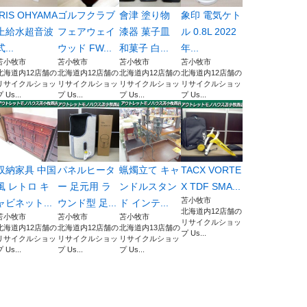
IRIS OHYAMA
ゴルフクラブ
會津 塗り物
象印 電気ケト
上給水超音波
フェアウェイ
漆器 菓子皿
ル 0.8L 2022
式...
ウッド FW...
和菓子 白...
年...
苫小牧市
苫小牧市
苫小牧市
苫小牧市
北海道内12店舗の
北海道内12店舗の
北海道内12店舗の
北海道内12店舗の
リサイクルショッ
リサイクルショッ
リサイクルショッ
リサイクルショッ
 Us...
プ Us...
プ Us...
プ Us...
収納家具 中国
パネルヒータ
蝋燭立て キャ
TACX VORTE
風 レトロ キ
ー 足元用 ラ
ンドルスタン
X TDF SMA...
苫小牧市
ャビネット...
ウンド型 足...
ド インテ...
北海道内12店舗の
苫小牧市
苫小牧市
苫小牧市
リサイクルショッ
北海道内12店舗の
北海道内12店舗の
北海道内13店舗の
プ Us...
リサイクルショッ
リサイクルショッ
リサイクルショッ
 Us...
プ Us...
プ Us...