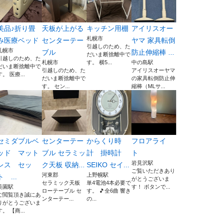
美品♪折り畳
天板が上がる
キッチン用棚
アイリスオー
札幌市
み医療ベッド
センターテー
ヤマ 家具転倒
引越しのため、た
札幌市
ブル
防止伸縮棒 ...
だいま断捨離中で
引越しのため、た
札幌市
す。 横5...
中の島駅
だいま断捨離中で
引越しのため、た
アイリスオーヤマ
す。 医療...
だいま断捨離中で
の家具転倒防止伸
す。 セン...
縮棒（MLサ...
セミダブルベ
センターテー
からくり時
フロアライ
ッド マット
ブル セラミッ
計 掛時計
ト
岩見沢駅
レス セッ
ク天板 収納...
SEIKO セイ...
ご覧いただきあり
河東郡
上野幌駅
ト ...
がとうございま
セラミック天板
単4電池4本必要で
美園駅
す！ ボタンで...
ローテーブル セ
す。 🎵全6曲 響き
ご閲覧頂き誠にあ
ンターテー...
の...
りがとうございま
す。 【商...