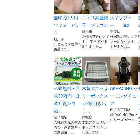
無印の1人用
ニトリ高座椅
大型ソファ
ソファ ピン
子 ブラウン
ー ✖️2
旭川市
平岸駅
ク
左側の茶色の方で
外国製の高いソフ
旭川市
す。 半年ほど使
ァーになります。
ほとんど未使用で
用しました...
まだまだお...
美品です。
≪寮無料・月
木製アクセサ
AKRACING ゲ
収30万円・派
リーボックス
ーミングチェ
遣社員≫自
☆2段引き出
ア
西２８丁目駅
動...
し...
AKRACING Pro-X
沼ノ端駅
野幌駅
シリーズ ゲーミ...
入社特典最大40万
木製アクセサリー
円◎＜家賃無料＞
ボックス 引き出
の寮完備！...
し2段 ホワ...