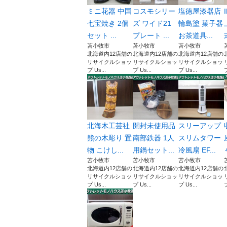
ミニ花器 中国
コスモシリー
塩徳屋漆器店
七宝焼き 2個
ズ ワイド21
輪島塗 菓子器
セット ...
プレート ...
お茶道具...
苫小牧市
苫小牧市
苫小牧市
北海道内12店舗の
北海道内12店舗の
北海道内12店舗の
リサイクルショッ
リサイクルショッ
リサイクルショッ
プ Us...
プ Us...
プ Us...
プ
北海木工芸社
開封未使用品
スリーアップ
熊の木彫り 置
南部鉄器 1人
スリムタワー
物 こけし...
用鍋セット...
冷風扇 EF...
苫小牧市
苫小牧市
苫小牧市
北海道内12店舗の
北海道内12店舗の
北海道内12店舗の
リサイクルショッ
リサイクルショッ
リサイクルショッ
プ Us...
プ Us...
プ Us...
プ