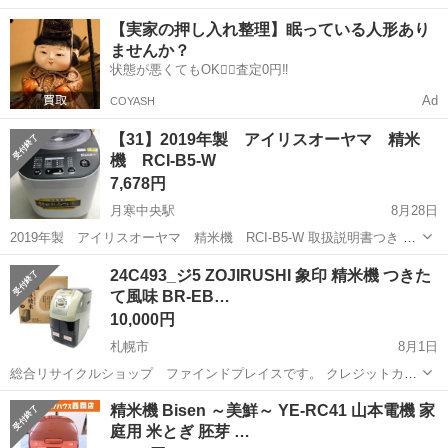
適作業★20代～50代までの男女活躍中！作業着無償貸与★マイカー通
北海道
札幌市
発寒駅
その他
【実家の押し入れ整理】眠っている人形あり
勤OK＆無料駐車場完備！《北海道札幌市》 人気の工場のお仕事 ◇卵
ませんか？
製品の製造業務◇ 作業内...
状態が悪くてもOK🙆‍♀️査定0円‼️
Ad
COYASH
【31】2019年製 アイリスオーヤマ 精米
機 RCI-B5-W
7,678円
月寒中央駅
8月28日
2019年製 アイリスオーヤマ 精米機 RCI-B5-W 取扱説明書つき メ
ーカーサイトはこちら https://www.irisohyama.co.jp/okome-kaden/rci-
北海道
札幌市
月寒中央駅
キッチン家電
24C493_ジ5 ZOJIRUSHI 象印 精米機 つきた
b5/ ＜状...
て風味 BR-EB…
アイリスオーヤマ
10,000円
札幌市
8月1日
総合リサイクルショップ ファインドプレイスです。 クレジットカー
ド決済、メルペイ対応！ ------------------------------------------------------------- ■
北海道
札幌市
キッチン家電
ファインドプレイス
精米機 Bisen ～美鮮～ YE-RC41 山本電機 家
商品...
庭用 米とぎ 胚芽 …