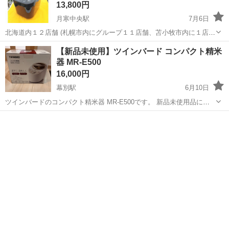
13,800円
月寒中央駅
7月6日
北海道内１２店舗 (札幌市内にグループ１１店舗、苫小牧市内に１店
舗） 総合リサイクルショップ ★ユーズドグッズマーケット★ アウト
北海道
札幌市
月寒中央駅
キッチン家電
コース
【新品未使用】ツインバード コンパクト精米
レットモノハウス西岡店です。 美品 高年式 2025年製 精米機 KRCI-
器 MR-E500
C5-...
16,000円
幕別駅
6月10日
ツインバードのコンパクト精米器 MR-E500です。 新品未使用品にな
ります。 写真撮影のため一度開封しましたが、使用はしておりませ
北海道
中川郡
幕別駅
キッチン家電
ん。 ご家庭で手軽に精米でき、白米・分づき米などお好みに合わせて
精米できます。 コンパク...