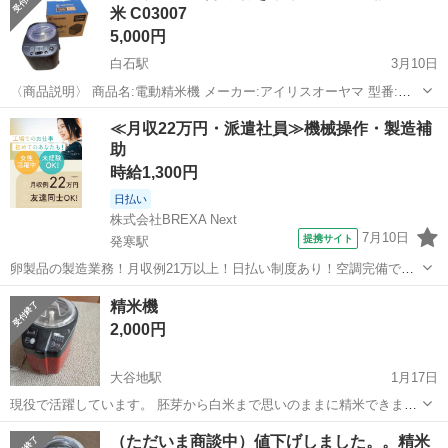
米 C03007
5,000円
白石駅
3月10日
〈商品説明〉 商品名:電動精米機 メーカー:アイリスオーヤマ 型番:
KRCI-B5-B 通電確認済み コード有り 〈サイズ〉 横幅 約21cm 奥行 約
北海道
札幌市
白石駅
キッチン家電
攪拌
≪月収22万円・派遣社員≫機械操作・製造補
30.8cm 高さ 約22.6cm スケール寸法のため多少の誤差が...
助
時給1,300円
日払い
株式会社BREXA Next
7月10日
提携サイト
発寒駅
卵製品の製造業務！月収例21万以上！日払い制度あり！空調完備で快
適作業★20代～50代までの男女活躍中！作業着無償貸与★マイカー通
北海道
札幌市
発寒駅
その他
精米機
勤OK＆無料駐車場完備！《北海道札幌市》 人気の工場のお仕事 ◇卵
2,000円
製品の製造業務◇ 作業内...
大谷地駅
1月17日
現役で活躍しています。 胚芽から白米まで思いのままに精米できま
す。
北海道
札幌市
大谷地駅
キッチン家電
現役
（ただいま商談中）値下げしました。。精米