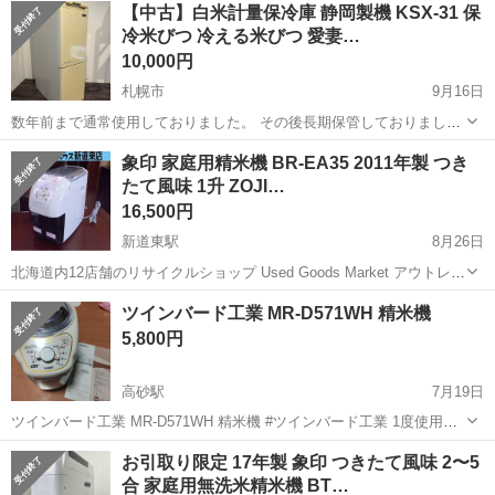
北海道
恵庭市
サッポロビール庭園駅
その他
【中古】白米計量保冷庫 静岡製機 KSX-31 保
＆無料駐車場あり★作業着無償貸与◎《北海道恵庭市》 人気の工場の
冷米びつ 冷える米びつ 愛妻…
お仕事 ◇半導体部品製造作...
10,000円
札幌市
9月16日
数年前まで通常使用しておりました。 その後長期保管しておりまし
た。 ※当方専門的な知識が無い為、細かいパーツ、部品等の破損、劣
北海道
札幌市
キッチン家電
米びつ
象印 家庭用精米機 BR-EA35 2011年製 つき
化に対しては保証致しかねます。 予めご了承下さい。 年代物の為現状
たて風味 1升 ZOJI…
品として出品致します...
16,500円
新道東駅
8月26日
北海道内12店舗のリサイクルショップ Used Goods Market アウトレッ
トモノハウス新道東店です。 -----------------------------------------------------...
北海道
札幌市
新道東駅
キッチン家電
店舗
ツインバード工業 MR-D571WH 精米機
5,800円
高砂駅
7月19日
ツインバード工業 MR-D571WH 精米機 #ツインバード工業 1度使用し
ましたが、精米せず玄米で食べる事にしたので、必要なくなりまし
北海道
江別市
高砂駅
キッチン家電
玄米
お引取り限定 17年製 象印 つきたて風味 2〜5
た。 新品に近いです。
合 家庭用無洗米精米機 BT…