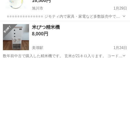
16,500円
旭川市
1月29日
⭐⭐⭐⭐⭐⭐⭐⭐⭐⭐⭐⭐⭐⭐ ジモティ内で家具・家電など多数販売中です
↓下記リンクよりご覧ください↓
北海道
旭川市
キッチン家電
サタケ
米びつ精米機
https://jmty.jp/profiles/5a1615e3a97880155ddced7b ーーー...
8,000円
美瑛駅
1月24日
数年前中古で購入した精米機です。 玄米が21キロ入ります。 コードが
ビニールテープで補修してあります。（画像7） 米を受ける箱の一部
北海道
上川郡
美瑛駅
キッチン家電
米びつ
に割れがあります。（画像3） 上記の破損は購入時からですが、数年
間 動作には問題なく使っ...