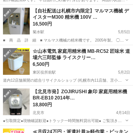
中古品になります。 完璧をお求めの方はご遠慮ください。 南区の藤野
北海道
札幌市
真駒内駅
キッチン家電
象印
【自社配送は札幌市内限定】マルマス機械 デ
まで引き取り希望です。 市内配送【2000円〜】などもさせて頂きます
イスターM300 精米機 100V …
のでご連絡お待ちし...
16,500円
菊水駅
5月5日
■ 商 品 詳 細 ■ マルマス機械の精米機です。 2005年製。 ◯本
体サイズ：幅35×奥行50×高さ78㎝ ※重量は記載、資料等なく不明で
北海道
札幌市
菊水駅
キッチン家電
デイスター
☆山本電気 家庭用精米機 MB-RC52 匠味米 道
すが、持った感じで15～20kg程度のようです。 【状態】 ...
場六三郎監修 ライスクリー…
6,500円
東区役所前駅
5月2日
道内12店舗展開の総合リサイクルショップ (札幌市内11店舗、苫小牧1
店舗) アウトレットモノハウス北20条店です。 ☆山本電気 家庭用精米
北海道
札幌市
東区役所前駅
キッチン家電
白米
【北見市発】ZOJIRUSHI 象印 家庭用精米機
機 MB-RC52 匠味米 道場六三郎監修 ライスクリーナー 白 5合 ホ...
BR-EB10 2014年…
18,800円
北見市
4月14日
●引取限定●現物確認歓迎●トラック一時間無料貸出可能● ご覧頂きあ
りがとうございます。 こちらの品物は、中古品です。 事前にご相談頂
北海道
北見市
キッチン家電
サイト
≪月収24万円・派遣社員≫軽作業・ピッキン
ければ、店頭にて現物確認可能です。 また、トラック一時間無料貸