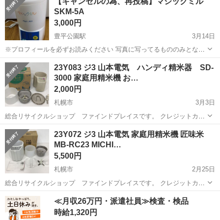
【キャンセルの為、再投稿】マジックミル
ョップ アウトレットモノハウス厚別店です。 -------...
SKM-5A
3,000円
豊平公園駅
3月14日
※プロフィールを必ずお読みください 写真に写ってるもののみとなり
ます。 まだまだ使用できる為、お安くお譲りいたします。
北海道
札幌市
豊平公園駅
キッチン家電
ミル
23Y083 ジ3 山本電気 ハンディ精米器 SD-
3000 家庭用精米機 お…
2,000円
札幌市
3月3日
総合リサイクルショップ ファインドプレイスです。 クレジットカー
ド決済、メルペイ対応！ ------------------------------------------------------------- ■
北海道
札幌市
キッチン家電
ファインドプレイス
23Y072 ジ3 山本電気 家庭用精米機 匠味米
商品...
MB-RC23 MICHI…
5,500円
札幌市
2月25日
総合リサイクルショップ ファインドプレイスです。 クレジットカー
ド決済、メルペイ対応！ ------------------------------------------------------------- ■
北海道
札幌市
キッチン家電
≪月収26万円・派遣社員≫検査・検品
商品...
時給1,320円