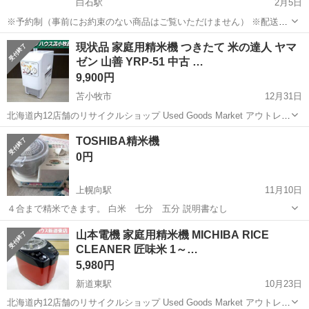
白石駅
2月5日
※予約制（事前にお約束のない商品はご覧いただけません） ※配送対
応日 月曜～土曜（日曜休み） ※引取対応日 平日10:30～17:30
北海道
札幌市
白石駅
キッチン家電
商品
現状品 家庭用精米機 つきたて 米の達人 ヤマ
のみ（土日祝休み） ※土日祝は定休日となりますので、 メッセージの
ゼン 山善 YRP-51 中古 …
返信は出...
9,900円
苫小牧市
12月31日
北海道内12店舗のリサイクルショップ Used Goods Market アウトレッ
トモノハウス苫小牧西店です。 --------------------------------------------------...
北海道
苫小牧市
キッチン家電
山善
TOSHIBA精米機
0円
上幌向駅
11月10日
４合まで精米できます。 白米 七分 五分 説明書なし
北海道
岩見沢市
上幌向駅
キッチン家電
白米
山本電機 家庭用精米機 MICHIBA RICE
CLEANER 匠味米 1～…
5,980円
新道東駅
10月23日
北海道内12店舗のリサイクルショップ Used Goods Market アウトレッ