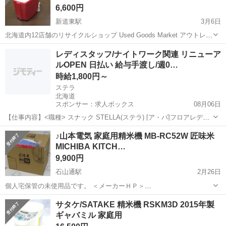
6,600円
新道東駅
3月6日
北海道内12店舗のリサイクルショップ Used Goods Market アウトレッ
トモノハウス新道東店です。 ---------------------------------------------------...
北海道
札幌市
新道東駅
キッチン家電
電機
レディスタッフ/ナイトワーク関連 リニューア
ルOPEN 日払い 給与手渡し/週0…
時給1,800円～
ステラ
北海道
スポンサー：求人ボックス
08月06日
【仕事内容】<職種> スナック STELLA(ステラ) [ア・パ]フロアレデ
ィ・カウンターレディ(ナイトワーク系)、ガールズバー・キャバクラ・
アルバイト・パート
♪山本電気 家庭用精米機 MB-RC52W 匠味米
スナックその他(ナイトワーク系) <雇用形態> アルバイト・パート <給
MICHIBA KITCH…
与> [ア・パ]...
9,900円
石山通駅
2月26日
個人宅保管の未使用品です。 ＜メーカーＨＰ＞
https://www.ydk.jp/mbrc52-main.html 金額は税込です。 お支払いは現
北海道
札幌市
石山通駅
キッチン家電
個人
サタケ/SATAKE 精米機 RSKM3D 2015年製
金のみとなります。 札幌市中央区のリサイクルショップで...
ギャバミル 家庭用