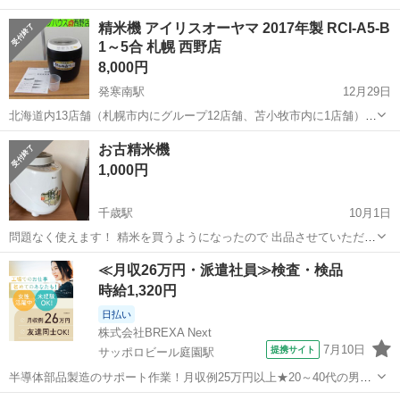
精米機 アイリスオーヤマ 2017年製 RCI-A5-B
1～5合 札幌 西野店
8,000円
発寒南駅
12月29日
北海道内13店舗（札幌市内にグループ12店舗、苫小牧市内に1店舗）
Used Goods Market ★ユーズドグッズマーケット★ 総合リサイクルシ
北海道
札幌市
発寒南駅
キッチン家電
店舗
お古精米機
ョップ アウトレットモノハウス西野店です。 -------...
1,000円
千歳駅
10月1日
問題なく使えます！ 精米を買うようになったので 出品させていただき
ました!
北海道
千歳市
千歳駅
キッチン家電
≪月収26万円・派遣社員≫検査・検品
時給1,320円
日払い
株式会社BREXA Next
7月10日
提携サイト
サッポロビール庭園駅
半導体部品製造のサポート作業！月収例25万円以上★20～40代の男女
活躍中！座り作業！空調完備なので1年中快適作業◎マイカー通勤OK