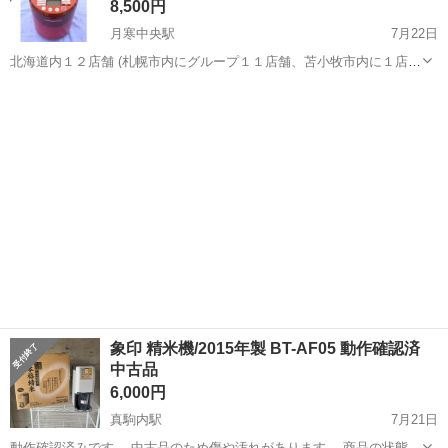
8,500円
月寒中央駅
7月22日
北海道内１２店舗 (札幌市内にグループ１１店舗、苫小牧市内に１店
舗） 総合リサイクルショップ ★ユーズドグッズマーケット★ アウト
北海道
札幌市
月寒中央駅
キッチン家電
電機
レットモノハウス西岡店です。 精米機 Bisen ～美鮮～ YE-RC41 山本
電...
象印 精米機/2015年製 BT-AF05 動作確認済
中古品
6,000円
真駒内駅
7月21日
動作確認済みです。 中古品のため傷や汚れがあります。 商品の状態は