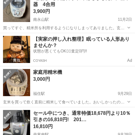
器 4合用
3,900円
南永山駅
11月2日
買ってすぐ、精米所を利用するようになりしまってありました。玄米
で買っている方どうですか。 11月3日中に取引が出来なければ、出品
北海道
旭川市
南永山駅
キッチン家電
【実家の押し入れ整理】眠っている人形あり
を停止します。購入を検討されている方がいればよろしくお願いしま
ませんか？
す。
状態が悪くてもOK🙆‍♀️査定0円‼️
Ad
COYASH
家庭用精米機
3,000円
福住駅
9月29日
玄米を買って炊く直前に精米して食べていました。おいしかったので
すが手間が面倒になったのでお譲りします。
北海道
札幌市
福住駅
キッチン家電
手間
セール中につき、通常特価18,678円より10％
引きの16,810円! 201…
16,810円
発寒南駅
9月28日