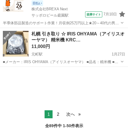
日払い
株式会社BREXA Next
7月10日
提携サイト
サッポロビール庭園駅
半導体部品製造のサポート作業！月収例25万円以上★20～40代の男女
活躍中！座り作業！空調完備なので1年中快適作業◎マイカー通勤OK
北海道
恵庭市
サッポロビール庭園駅
その他
札幌 引き取り ☆ IRIS OHYAMA（アイリスオ
＆無料駐車場あり★作業着無償貸与◎《北海道恵庭市》 人気の工場の
ーヤマ） 精米機 KRC…
お仕事 ◇半導体部品製造作...
11,000円
元町駅
1月27日
■メーカー：IRIS OHYAMA（アイリスオーヤマ） ■品名：精米機 ■品
番：KRCI-B5 ■本体色：ブラック ■外形寸法：幅約21×奥行約30.8×高
北海道
札幌市
元町駅
キッチン家電
IRIS
さ約22.6 ■質量：約3.6kg ...
1
2
次へ
全89件中 1-50件表示