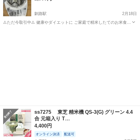
釧路駅
2月18日
⚠️ただ今取引中⚠️ 健康やダイエットに ご家庭で精米したてのお米食べ
たくて 購入しましたが、マイブームがさりましたので、 宜しければご
北海道
釧路市
釧路駅
キッチン家電
お米
購入お願いいたします。 格安の為、ノークレームノーリターン、 使用
前に清掃よろしくお願...
ss7275 東芝 精米機 QS-3(G) グリーン 4.4
合 元箱入り T…
4,400円
オンライン決済
配送可