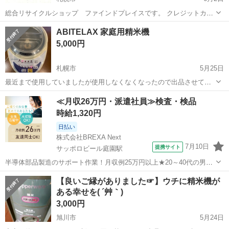
総合リサイクルショップ ファインドプレイスです。 クレジットカー
ド決済、メルペイ対応！ ------------------------------------------------------------- ■
北海道
札幌市
キッチン家電
ファインドプレイス
ABITELAX 家庭用精米機
商品...
5,000円
札幌市
5月25日
最近まで使用していましたが使用しなくなくなったので出品させてい
ただきます。 外見は使用感があります。 それでもよろしい方に限りコ
北海道
札幌市
キッチン家電
ABITELAX
≪月収26万円・派遣社員≫検査・検品
メントいただければと思います。 内側は写真でご確認下さい。 素人レ
時給1,320円
ベルですが洗浄済です。...
日払い
株式会社BREXA Next
7月10日
提携サイト
サッポロビール庭園駅
半導体部品製造のサポート作業！月収例25万円以上★20～40代の男女
活躍中！座り作業！空調完備なので1年中快適作業◎マイカー通勤OK
北海道
恵庭市
サッポロビール庭園駅
その他
【良いご縁がありました☞】ウチに精米機が
＆無料駐車場あり★作業着無償貸与◎《北海道恵庭市》 人気の工場の
ある幸せを( ´艸｀)
お仕事 ◇半導体部品製造作...
3,000円
旭川市
5月24日