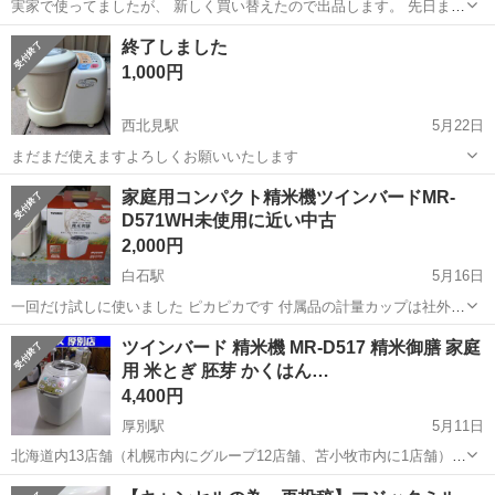
実家で使ってましたが、 新しく買い替えたので出品します。 先日ま
で、普通に使ってましたので 動作は確認済みです。 精米したてホカホ
北海道
旭川市
キッチン家電
タッパーウェア
終了しました
カのごはん おいしいですよ～(*´Д｀*) 自宅で精米ができる幸せを♪アナ
1,000円
タに( ´艸｀)...
西北見駅
5月22日
まだまだ使えますよろしくお願いいたします
北海道
北見市
西北見駅
キッチン家電
家庭用コンパクト精米機ツインバードMR-
D571WH未使用に近い中古
2,000円
白石駅
5月16日
一回だけ試しに使いました ピカピカです 付属品の計量カップは社外品
です 箱も綺麗です 取扱説明書ついてます 取引は手渡しのみとさせて
北海道
札幌市
白石駅
キッチン家電
ツインバード
ツインバード 精米機 MR-D517 精米御膳 家庭
頂きます。
用 米とぎ 胚芽 かくはん…
4,400円
厚別駅
5月11日
北海道内13店舗（札幌市内にグループ12店舗、苫小牧市内に1店舗）
Used Goods Market ★ユーズドグッズマーケット★ 総合リサイクルシ
北海道
札幌市
厚別駅
キッチン家電