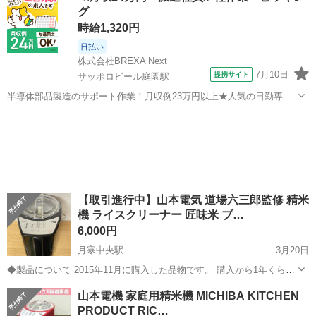
グ
出...
時給1,320円
日払い
株式会社BREXA Next
7月10日
提携サイト
サッポロビール庭園駅
半導体部品製造のサポート作業！月収例23万円以上★人気の日勤専属
★20～40代の男性活躍中！空調完備なので1年中快適作業◎マイカー通
北海道
恵庭市
サッポロビール庭園駅
その他
勤OK＆無料駐車場あり★作業着無償貸与◎《北海道恵庭市》 人気の
工場のお仕事 ◇半導体部品...
【取引進行中】山本電気 道場六三郎監修 精米
機 ライスクリーナー 匠味米 ブ…
6,000円
月寒中央駅
3月20日
◆製品について 2015年11月に購入した品物です。 購入から1年くらい
は、月に2～3回のペースで使用していました。 それ以降は、年に1回
北海道
札幌市
月寒中央駅
キッチン家電
クリーナー
山本電機 家庭用精米機 MICHIBA KITCHEN
使用するかしないかくらいでした。 動作確認と簡単な清掃は完了して
PRODUCT RIC…
い...