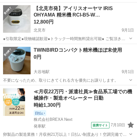
トモノハウス新道東店です。 ---------------------------------------------------...
北海道
札幌市
新道東駅
キッチン家電
電機
【北見市発】アイリスオーヤマ IRIS
OHYAMA 精米機 RCI-B5-W…
12,800円
北見市
9月1日
●引取限定●現物確認歓迎●トラック一時間無料貸出可能● ご覧頂きあ
りがとうございます。 こちらの品物は、中古品です。 事前にご相談頂
北海道
北見市
キッチン家電
サイト
TWINBIRDコンパクト精米機ほぼ未使用
ければ、店頭にて現物確認可能です。 また、トラック一時間無料貸
0円
出...
大谷地駅
9月1日
不要になったため、取りにきてくれる方を優先にお譲りします。
北海道
札幌市
大谷地駅
キッチン家電
TWINBIRD
≪月収22万円・派遣社員≫食品系工場での機
械操作・製造オペレーター 日勤
時給1,300円
日払い
株式会社BREXA Next
7月10日
提携サイト
発寒駅
卵製品の製造業務！月収例21万以上！日払い制度あり！空調完備で快