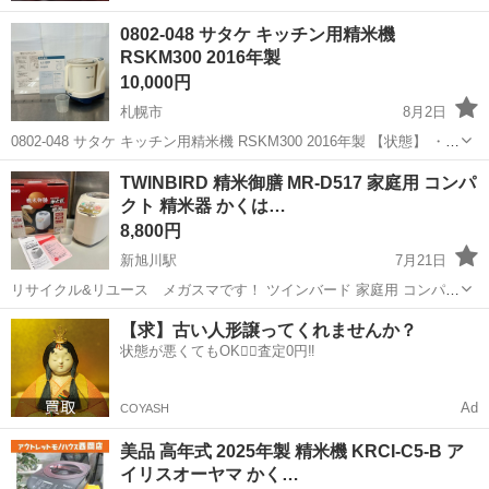
0802-048 サタケ キッチン用精米機
RSKM300 2016年製
10,000円
札幌市
8月2日
0802-048 サタケ キッチン用精米機 RSKM300 2016年製 【状態】 ・使
用に伴う多少のスレ、キズ、落としきれない汚れなどございます ・詳
北海道
札幌市
キッチン家電
サタケ
TWINBIRD 精米御膳 MR-D517 家庭用 コンパ
細は現地でご確認ください ・お値引きは出来かねますのでご...
クト 精米器 かくは…
8,800円
新旭川駅
7月21日
リサイクル&リユース メガスマです！ ツインバード 家庭用 コンパク
ト精米器 精米御膳 MR-D517 中古品 になります。 1〜2度使用して、
北海道
旭川市
新旭川駅
キッチン家電
御膳
【求】古い人形譲ってくれませんか？
そのまま使うこと無く保管されていたお品物との事です。 外観、内
状態が悪くてもOK🙆‍♀️査定0円‼️
部、特にダメ...
Ad
COYASH
美品 高年式 2025年製 精米機 KRCI-C5-B ア
イリスオーヤマ かく…