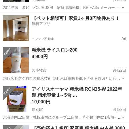
2011年製 象印 ZOJIRUSHI 家庭用精米機 BR-EA35 メーカーサ
イトはこちら https://www.zojirushi-parts-
北海道
札幌市
発寒南駅
キッチン家電
サイト
【ペット相談可】家賃1ヶ月0円物件あり！
direct.com/category/A004/BREA35_H...
無料アプリ
Ad
ニフティ不動産
精米機 ライスロン200
4,900円
苫小牧市
9月22日
割れ米を防ぐ独自の精米技術 割れ米は食味を低下させる原因といわれ
ています。ライスロンは凹凸のない精米バスケットと特殊形状の精米
北海道
苫小牧市
キッチン家電
羽根
アイリスオーヤマ 精米機 RCI-B5-W 2022年
羽根が滑らかな対流を生み出し、割れ米が極めて少ない精米を実現し
製 精米容量 1～5合 …
ています。 約6ヵ月使用してます。
10,000円
厚別駅
8月22日
北海道内12店舗（札幌市内にグループ11店舗、苫小牧市内に1店舗）
Used Goods Market ★ユーズドグッズマーケット★ 総合リサイクルシ
北海道
札幌市
厚別駅
キッチン家電
店舗
【売約済み】象印 家庭用 精米機 中古品 3000
ョップ アウトレットモノハウス厚別店です。 -------...