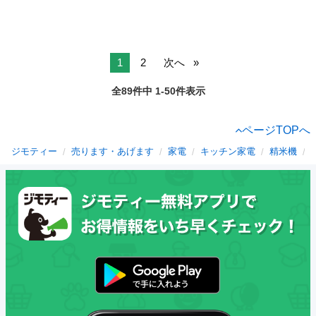
1
2
次へ
全89件中 1-50件表示
ページTOPへ
ジモティー
売ります・あげます
家電
キッチン家電
精米機