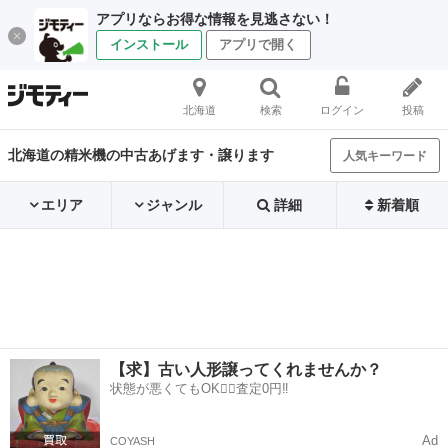
アプリならお得な情報を見逃さない！
インストール
アプリで開く
北海道
検索
ログイン
投稿
北海道の精米機の中古あげます・譲ります
人気キーワード
エリア
ジャンル
詳細
新着順
【求】古い人形譲ってくれませんか？
状態が悪くてもOK🙆‍♀️査定0円‼️
Ad
COYASH