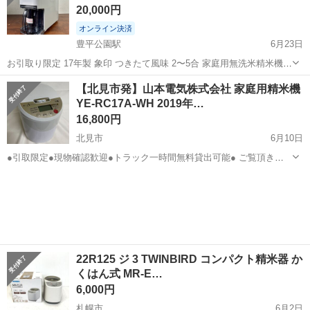
20,000円
オンライン決済
豊平公園駅
6月23日
お引取り限定 17年製 象印 つきたて風味 2〜5合 家庭用無洗米精米機
BT-AF05 圧力循環式 -------------------------------------- ・メーカー : 象印 ・
北海道
札幌市
豊平公園駅
キッチン家電
象印
【北見市発】山本電気株式会社 家庭用精米機
型番 : BT-...
YE-RC17A-WH 2019年…
16,800円
北見市
6月10日
●引取限定●現物確認歓迎●トラック一時間無料貸出可能● ご覧頂きあ
りがとうございます。 こちらの品物は、中古品です。 事前にご相談頂
北海道
北見市
キッチン家電
トラック
ければ、店頭にて現物確認可能です。 また、トラック一時間無料貸
出...
22R125 ジ 3 TWINBIRD コンパクト精米器 か
くはん式 MR-E…
6,000円
札幌市
6月2日