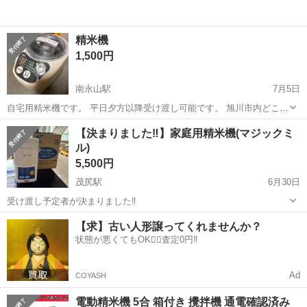
精米機
1,500円
南永山駅
7月5日
自宅用精米機です。 平日夕方以降受け渡し可能です。 旭川市内どこで
も可能ですが、永山地区末広地区だと即対応可能です。
北海道
旭川市
南永山駅
キッチン家電
【決まりました‼️】家庭用精米機(マジックミ
ル)
5,500円
茂尻駅
6月30日
受け渡し予定者が決まりました‼️
北海道
赤平市
茂尻駅
キッチン家電
【求】古い人形譲ってくれませんか？
状態が悪くてもOK🙆‍♀️査定0円‼️
Ad
COYASH
電動精米機 5合 箱付き 攪拌機 通電確認済み