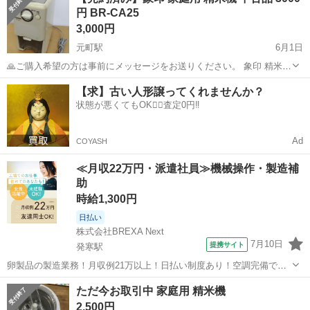
円 BR-CA25
3,000円
元町駅
6月1日
🙏ご購入希望の方は事前にメッセージをお送りください。 象印 精米機
BR-CA25 中古品 3,000円です。 ・サイズ 幅170×高さ320×奥行320mm
北海道
札幌市
元町駅
キッチン家電
象印
【求】古い人形譲ってくれませんか？
・重さ 7.5kg ・容量 5合 ...
状態が悪くてもOK🙆‍♀️査定0円‼️
Ad
COYASH
≪月収22万円・派遣社員≫機械操作・製造補
助
時給1,300円
日払い
株式会社BREXA Next
7月10日
提携サイト
発寒駅
卵製品の製造業務！月収例21万以上！日払い制度あり！空調完備で快
適作業★20代～50代までの男女活躍中！作業着無償貸与★マイカー通
北海道
札幌市
発寒駅
その他
ただ今お取引中 家庭用 精米機
勤OK＆無料駐車場完備！《北海道札幌市》 人気の工場のお仕事 ◇卵
2,500円
製品の製造業務◇ 作業内...