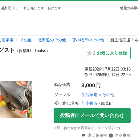
新生活応援！ネスカフェドルチェグスト (誠) 苫小牧の生活家電《その他》の中古あげます・譲ります｜ジモティーで不用品の処分
中古
売ります・あげます
地元の掲示
生活家電
その他
北海道のその他
苫小牧市のその他
新生活応援！
グスト
（投稿ID : 1pulss）
2
お気に入り登録
更新
2026年7月12日 03:16
作成
2026年6月14日 22:28
商品価格
3,000円
ジャンル
生活家電
 > 
その他
受け渡し場所
苫小牧市
 - 船見町
投稿者にメールで問い合わせ
※問い合わせは会員登録とログイン必須です
違反を報告
注意事項