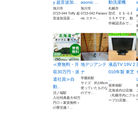
y 超音波加...
asonic ...
動洗濯機
旭川市
旭川市
札幌市
0723-044 Toffy 超
0723-042 Panaso
型式 ＥＳ-ＧＥ
音波加湿器 ...
nic スチー...
５５Ｐです。 動
作確認済みで...
≪寮無料・月
地デジアンテ
液晶TV 19V 2
収30万円・派
ナ
010年製 東芝
学園前駅
遣社員≫自
...
サイズ 約148cm
発寒南駅
動...
使っていたものな
北海道内12店舗
沼ノ端駅
のでサ...
（札幌市内にグル
入社特典最大40万
ープ11店舗...
^
円◎＜家賃無料＞
の寮完備！...