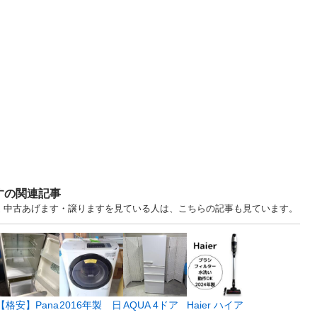
すの関連記事
道 中古あげます・譲りますを見ている人は、こちらの記事も見ています。
【格安】Pana
2016年製 日
AQUA 4ドア
Haier ハイア