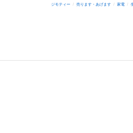
ジモティー
売ります・あげます
家電
利用規約
プライ
運営会社
サイトマッ
© 2011-
2026
Jmty, Inc.