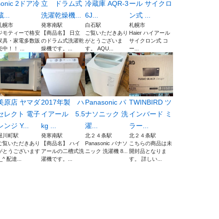
sonic 2ドア冷
立 ドラム式
冷蔵庫 AQR-3
ール サイクロ
蔵...
洗濯乾燥機...
6J...
ン式 ...
札幌市
発寒南駅
白石駅
札幌市
ジモティーで格安
【商品名】 日立
​ご覧いただきあり
Haier ハイアール
家具・家電多数販
のドラム式洗濯乾
がとうございま
サイクロン式 コ
売中！！ ...
燥機です。...
す。 AQU...
ー...
美原店 ヤマダ
2017年製 ハ
Panasonic パ
TWINBIRD ツ
セレクト 電子
イアール 5.5
ナソニック 洗
インバード ミ
レンジ Y...
kg ...
濯...
ラー...
堀川町駅
発寒南駅
北２４条駅
北２４条駅
ご覧いただきあり
【商品名】 ハイ
Panasonic パナソ
こちらの商品は未
がとうございます
アールの二槽式洗
ニック 洗濯機 8...
開封品となりま
_^ 配達...
濯機です。...
す。 詳しい...