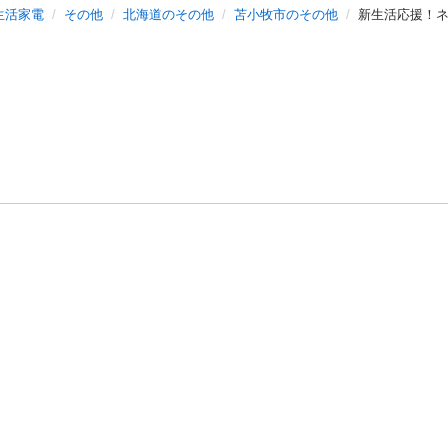
生活家電
その他
北海道のその他
苫小牧市のその他
新生活応援！
バシーポリシー
プライバシー・ステートメント
健全化に資する運用
プ
ご利用ガイド
フリーワードで探す
特定商取引法の表示
利用