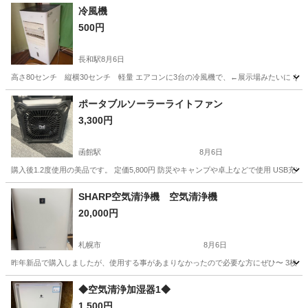
冷風機
500円
長和駅
8月6日
高さ80センチ 縦横30センチ 軽量 エアコンに3台の冷風機で、←展示場みたいに 
北海道
伊達市
長和駅
季節、空調家電
ポータブルソーラーライトファン
3,300円
函館駅
8月6日
購入後1.2度使用の美品です。 定価5,800円 防災やキャンプや卓上などで使用 USB
北海道
函館市
函館駅
季節、空調家電
SHARP空気清浄機 空気清浄機
20,000円
札幌市
8月6日
昨年新品で購入しましたが、使用する事があまりなかったので必要な方にぜひ〜 3枚目に
北海道
札幌市
季節、空調家電
◆空気清浄加湿器1◆
1,500円