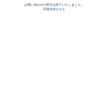
お問い合わせの受付は終了いたしました。
関連投稿をみる
初めての方へ
利用規約
プライバシーポリシー
プライバシー・ステートメント
健全化に資する運用方針
お問い合わせ
運営会社
サイトマップ
ご利用ガイド
フリーワードで探す
PC版で表示
都道府県選択
特定商取引法の表示
利用者情報の外部送信について
© 2011-
2026
Jmty, Inc.