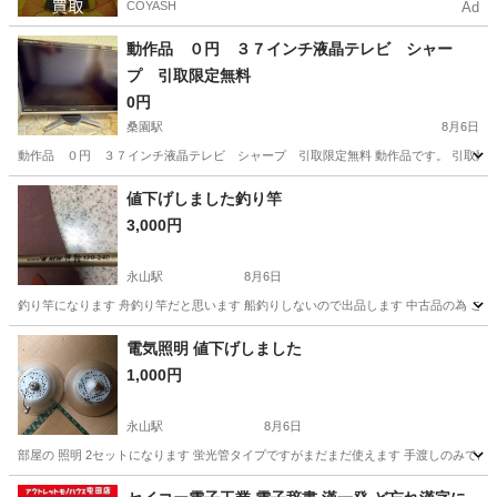
COYASH
Ad
動作品 ０円 ３７インチ液晶テレビ シャー
プ 引取限定無料
0円
桑園駅
8月6日
動作品 ０円 ３７インチ液晶テレビ シャープ 引取限定無料 動作品です。 引取限定
北海道
札幌市
桑園駅
テレビ
37インチ
値下げしました釣り竿
3,000円
永山駅
8月6日
釣り竿になります 舟釣り竿だと思います 船釣りしないので出品します 中古品の為 ご
北海道
旭川市
永山駅
家電
釣り竿
電気照明 値下げしました
1,000円
永山駅
8月6日
部屋の 照明 2セットになります 蛍光管タイプですがまだまだ使えます 手渡しのみでお
北海道
旭川市
永山駅
生活家電
部屋