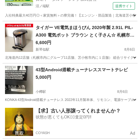
沼ノ端駅
提携サイト
入社特典最大40万円◎＜家賃無料＞の寮完備！【エンジン・部品製造｜北海道苫小牧市】高
北海道
苫小牧市
沼ノ端駅
その他
タイガー VE電気まほうびん 2020年製 2.91L PIL-
A300 電気ポット ブラウン とく子さん☆ 札幌市北
区屯田
6,600円
新琴似駅
8月6日
北海道内12店舗（札幌市内にグループ11店舗、苫小牧市内に１店舗） 総合リサイクルショッ
北海道
札幌市
新琴似駅
キッチン家電
とく子
43型Android搭載チューナレススマートテレビ
5,000円
小樽駅
8月6日
KONKA 43型Android搭載チューナレス 2022年11月製本体、リモコン、電源
北海道
小樽市
小樽駅
テレビ
【求】古い人形譲ってくれませんか？
状態が悪くてもOK🙆‍♀️査定0円‼️
COYASH
Ad