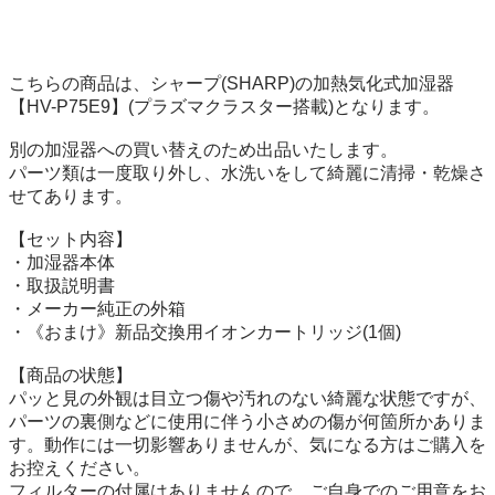
こちらの商品は、シャープ(SHARP)の加熱気化式加湿器
【HV-P75E9】(プラズマクラスター搭載)となります。

別の加湿器への買い替えのため出品いたします。

パーツ類は一度取り外し、水洗いをして綺麗に清掃・乾燥さ
せてあります。

【セット内容】

・加湿器本体

・取扱説明書

・メーカー純正の外箱

・《おまけ》新品交換用イオンカートリッジ(1個)

【商品の状態】

パッと見の外観は目立つ傷や汚れのない綺麗な状態ですが、
パーツの裏側などに使用に伴う小さめの傷が何箇所かありま
す。動作には一切影響ありませんが、気になる方はご購入を
お控えください。

フィルターの付属はありませんので、ご自身でのご用意をお