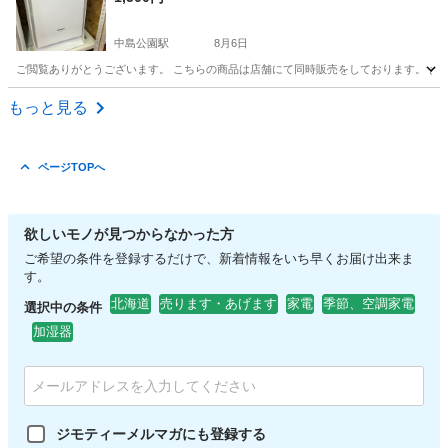
中島公園駅
8月6日
ご閲覧ありがとうございます。 こちらの商品は店舗にて同時販売をしております。 お問
北海道
札幌市
中島公園駅
季節、空調家電
もっと見る
ページTOPへ
欲しいモノが見つからなかった方
ご希望の条件を登録するだけで、新着情報をいち早くお届け出来ま
す。
北海道
売ります・あげます
家電
季節、空調家電
選択中の条件
加湿器
ジモティーメルマガにも登録する