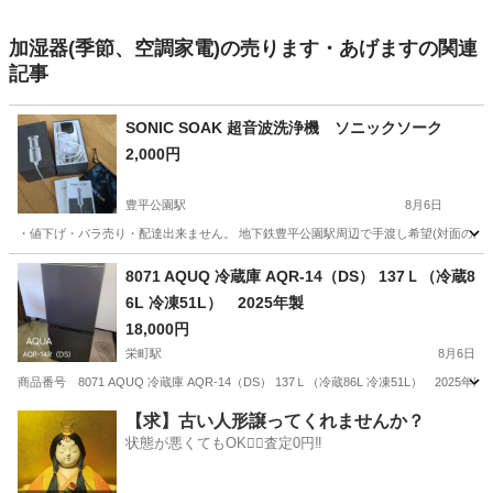
加湿器(季節、空調家電)の売ります・あげますの関連
記事
SONIC SOAK 超音波洗浄機 ソニックソーク
2,000円
豊平公園駅
8月6日
・値下げ・バラ売り・配達出来ません。 地下鉄豊平公園駅周辺で手渡し希望(対面のみ) ・
北海道
札幌市
豊平公園駅
家電
8071 AQUQ 冷蔵庫 AQR-14（DS） 137Ｌ（冷蔵8
6L 冷凍51L） 2025年製
18,000円
栄町駅
8月6日
商品番号 8071 AQUQ 冷蔵庫 AQR-14（DS） 137Ｌ（冷蔵86L 冷凍51L） 2025年製 
北海道
札幌市
栄町駅
キッチン家電
【求】古い人形譲ってくれませんか？
状態が悪くてもOK🙆‍♀️査定0円‼️