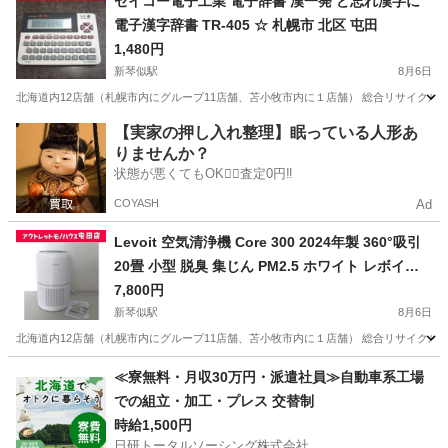
セイコー電子工業 電子辞書 漢一発 ど忘れ漢字に
電子漢字辞書 TR-405 ☆ 札幌市 北区 屯田
1,480円
新琴似駅
8月6日
北海道内12店舗（札幌市内にグループ11店舗、苫小牧市内に１店舗） 総合リサイクルショッ
北海道
札幌市
新琴似駅
その他
セイコー
【実家の押し入れ整理】眠っている人形あ
りませんか？
状態が悪くてもOK🙆‍♀️査定0円‼️
COYASH
Ad
Levoit 空気清浄機 Core 300 2024年製 360°吸引
20畳 小型 脱臭 集じん PM2.5 ホワイト レボイト
札幌市 屯田店
7,800円
新琴似駅
8月6日
北海道内12店舗（札幌市内にグループ11店舗、苫小牧市内に１店舗） 総合リサイクルショッ
北海道
札幌市
新琴似駅
季節、空調家電
Levoit
≪寮無料・月収30万円・派遣社員≫自動車系工場
での組立・加工・プレス 交替制
時給1,500円
日研トータルソーシング株式会社