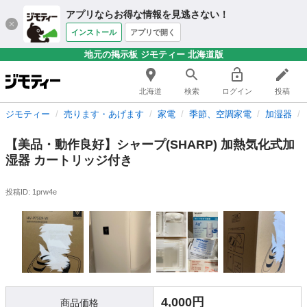
アプリならお得な情報を見逃さない！
インストール
アプリで開く
地元の掲示板 ジモティー 北海道版
北海道
検索
ログイン
投稿
ジモティー
売ります・あげます
家電
季節、空調家電
加湿器
【美品・動作良好】シャープ(SHARP) 加熱気化式加
湿器 カートリッジ付き
投稿ID: 1prw4e
4,000円
商品価格