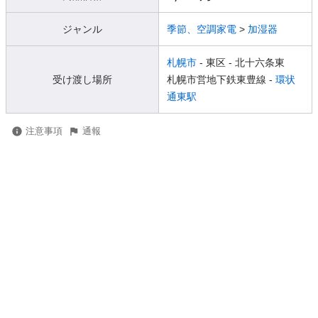
ジャンル
季節、空調家電
>
加湿器
札幌市
- 東区
- 北十六条東
受け渡し場所
札幌市営地下鉄東豊線 -
環状
通東駅
注意事項
通報