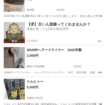
長和駅
8月9日
2006年製 7キロ洗濯機 早めに取りに来てくれる方お願いします。 自分も運ぶの手伝
北海道
伊達市
長和駅
生活家電
【求】古い人形譲ってくれませんか？
状態が悪くてもOK🙆‍♀️査定0円‼️
COYASH
Ad
SHARPヘアードライヤー 2022年製
2,500円
幌南小学校前駅
8月9日
SHARPヘアドライヤー ドレーププロードライアー 年式 2022年製 品番 IB−W
北海道
札幌市
幌南小学校前駅
美容家電
ケルヒャー
5,000円
札幌市
8月9日
ケルヒャー 高圧洗浄機 K2.360（動作確認済み） ケルヒャーの家庭用高圧洗浄機「K2.