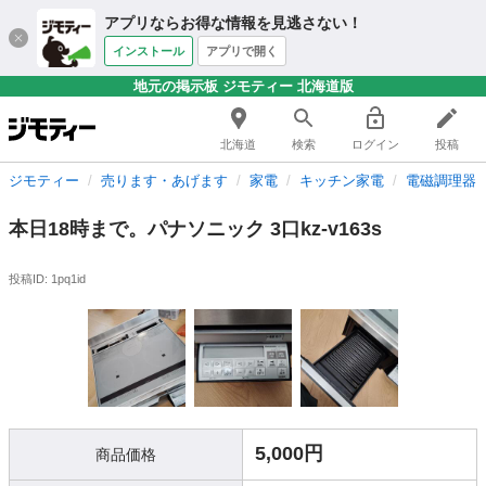
アプリならお得な情報を見逃さない！
インストール
アプリで開く
地元の掲示板 ジモティー 北海道版
北海道
検索
ログイン
投稿
ジモティー
売ります・あげます
家電
キッチン家電
電磁調理器
本日18時まで。パナソニック 3口kz-v163s
投稿ID: 1pq1id
5,000円
商品価格