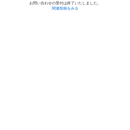
お問い合わせの受付は終了いたしました。
関連投稿をみる
初めての方へ
利用規約
プライバシーポリシー
プライバシー・ステートメント
健全化に資する運用方針
お問い合わせ
運営会社
サイトマップ
ご利用ガイド
フリーワードで探す
PC版で表示
都道府県選択
特定商取引法の表示
利用者情報の外部送信について
© 2011-
2026
Jmty, Inc.