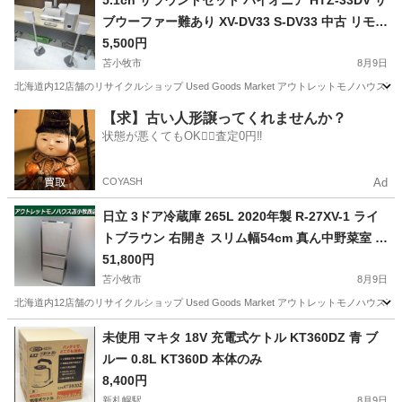
5.1ch サラウンドセット パイオニア HTZ-33DV サ
ブウーファー難あり XV-DV33 S-DV33 中古 リモコ
ン付き Pioneer 苫小牧西店
5,500円
苫小牧市
8月9日
北海道内12店舗のリサイクルショップ Used Goods Market アウトレットモノハウス苫小牧西店です。 ---------
北海道
苫小牧市
オーディオ
サブウーファー
【求】古い人形譲ってくれませんか？
状態が悪くてもOK🙆‍♀️査定0円‼️
COYASH
Ad
日立 3ドア冷蔵庫 265L 2020年製 R-27XV-1 ライ
トブラウン 右開き スリム幅54cm 真ん中野菜室 2
00Lクラス キッチン家電 HITACHI 苫小牧西店
51,800円
苫小牧市
8月9日
北海道内12店舗のリサイクルショップ Used Goods Market アウトレットモノハウス苫小牧西店です。 ---------
北海道
苫小牧市
キッチン家電
未使用 マキタ 18V 充電式ケトル KT360DZ 青 ブ
ルー 0.8L KT360D 本体のみ
8,400円
新札幌駅
8月9日