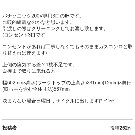
パナソニック200V専用3口のIHです。

比較的綺麗なのかなと思います。

引渡しの際はクリーニングしてお渡し致します。

(コンセント3口です

コンセントがあれば工事しなくてもそのままガスコンロと取
り替えれば使えます⇽

上側の換気する蓋？1枚不足です。

白樺まで取りに来れる方

幅602mm×高さ(ワークトップの上高さ)231mm(12mm)×奥行
(取っ手を含む全体寸法)567mm

決まらない場合日曜日リサイクルに出します(* 'ᵕ' )☆

投稿者
投稿
262
件