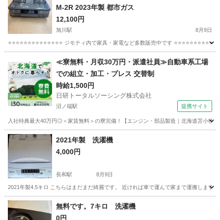
M-2R 2023年製 都市ガス
12,100円
旭川駅
8月9日
⭐⭐⭐⭐⭐⭐⭐⭐⭐⭐⭐⭐⭐⭐ ジモティ内で家具・家電など多数販売中です ⭐⭐⭐⭐⭐⭐⭐⭐⭐
北海道
旭川市
旭川駅
キッチン家電
PAROMA
≪寮無料・月収30万円・派遣社員≫自動車系工場
での組立・加工・プレス 交替制
時給1,500円
日研トータルソーシング株式会社
沼ノ端駅
提携サイト
入社特典最大40万円◎＜家賃無料＞の寮完備！【エンジン・部品製造｜北海道苫小牧市】高
北海道
苫小牧市
沼ノ端駅
その他
2021年製 洗濯機
4,000円
長和駅
8月9日
2021年製4.5キロ こちらはまだまだ綺麗です。 近ければ車で運んで家まで運搬します
北海道
伊達市
長和駅
生活家電
無料です。7キロ 洗濯機
0円