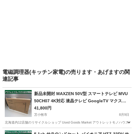
電磁調理器(キッチン家電)の売ります・あげますの関
連記事
新品未開封 MAXZEN 50V型 スマートテレビ MVU
50CH07 4K対応 液晶テレビ GoogleTV マクスゼ
ン 苫小牧西店
41,800円
苫小牧市
8月9日
北海道内12店舗のリサイクルショップ Used Goods Market アウトレットモノハウス苫小牧西店です。 ---------
北海道
苫小牧市
テレビ
スマートテレビ