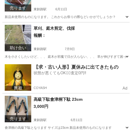
売ります
東釧路駅
6月11日
新品未使用のものになります。 これからお祭りの際などいかがでしょうか？
北海道
釧路市
東釧路駅
着物
新品
草刈、庭木剪定、伐採
報酬：
助け合い
東釧路駅
7月9日
木を小さくしたいけど、、、 庭木が邪魔で日が入らない、、、 草が伸びすぎて困ってる
北海道
釧路市
東釧路駅
手伝いたい/助けたい
【求・古い人形】夏休みに出てきたもの
状態が悪くてもOK🙆‍♀️査定0円‼️
COYASH
Ad
高級下駄會津桐下駄 23cm
3,000円
売ります
東釧路駅
6月11日
會津桐の高級下駄となります サイズは23cm 新品未使用のものになります