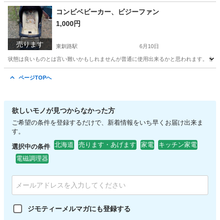
北海道
釧路市
東釧路駅
マリンスポーツ
コンビベビーカー、ビジーファン
1,000円
売ります
東釧路駅
6月10日
状態は良いものとは言い難いかもしれませんが普通に使用出来るかと思われます。 他ベビー
北海道
釧路市
東釧路駅
ベビー用品
ページTOPへ
欲しいモノが見つからなかった方
ご希望の条件を登録するだけで、新着情報をいち早くお届け出来ま
す。
北海道
売ります・あげます
家電
キッチン家電
選択中の条件
電磁調理器
ジモティーメルマガにも登録する