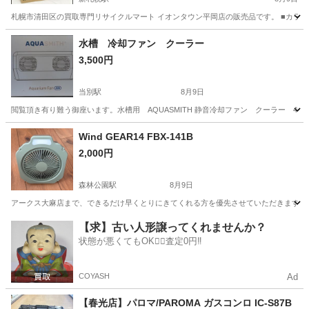
札幌市清田区の買取専門リサイクルマート イオンタウン平岡店の販売品です。 ■カラー
北海道
札幌市
新札幌駅
キッチン家電
18V
水槽 冷却ファン クーラー
3,500円
当別駅
8月9日
閲覧頂き有り難う御座います。水槽用 AQUASMITH 静音冷却ファン クーラー 4
北海道
石狩郡
当別駅
その他
Wind GEAR14 FBX-141B
2,000円
森林公園駅
8月9日
アークス大麻店まで、できるだけ早くとりにきてくれる方を優先させていただきます。 🔋 電源
北海道
江別市
森林公園駅
季節、空調家電
【求】古い人形譲ってくれませんか？
状態が悪くてもOK🙆‍♀️査定0円‼️
COYASH
Ad
【春光店】パロマ/PAROMA ガスコンロ IC-S87B