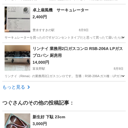
北海道
札幌市
生活家電
卓上扇風機 サーキュレーター
2,400円
豊水すすきの駅
8月9日
サーキュレーターを買ったのですがコンセントタイプだと思って買ったて届いたらUSB
北海道
札幌市
豊水すすきの駅
季節、空調家電
リンナイ 業務用2口ガスコンロ RSB-206A LPガス
プロパン 厨房用
サーキュレーター
14,000円
富良野駅
8月9日
リンナイ（Rinnai）の業務用2口ガスコンロです。 型番：RSB-206A ガス種：LPガ
北海道
富良野市
富良野駅
キッチン家電
もっと見る
つぐ
さんのその他の投稿記事：
新生好 下駄 23cm
3,000円