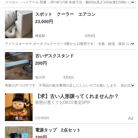
メーカー：ハイアール 型番：JR-NF173B 本体寸法：幅502x高さ1410x奥行598(ハンド
北海道
札幌市
新札幌駅
キッチン家電
ハイアール
スポット クーラー エアコン
23,000円
峰延駅
8月6日
アイリスオーヤマ ポータブルクーラー 8畳から12畳用です。 冷風、除湿、換気 スイ
北海道
美唄市
峰延駅
季節、空調家電
古いデスクスタンド
200円
旭川市
8月6日
実家の片づけ中です。不用品の処分費用の足しにしたいのでお願いします。 机の広い範
北海道
旭川市
その他
デスク
【求】古い人形譲ってくれませんか？
状態が悪くてもOK🙆‍♀️査定0円‼️
COYASH
Ad
電源タップ 2点セット
100円