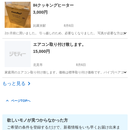
北海道
江別市
高砂駅
キッチン家電
ハイネケン
IHクッキングヒーター
3,000円
比羅夫駅
8月6日
2か月前に買いました。 引っ越しのため、必要なくなりました。 写真が必要な方はお
北海道
虻田郡
比羅夫駅
キッチン家電
エアコン取り付け致します。
15,000円
北見市
8月6日
家庭用のエアコン取り付け致します。価格は標準取り付け価格です。パイプ(ペアコイル
北海道
北見市
その他
価格
もっと見る
ページTOPへ
欲しいモノが見つからなかった方
ご希望の条件を登録するだけで、新着情報をいち早くお届け出来ま