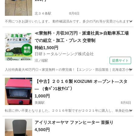
北３４条駅
8月6日
不用につきお譲りいたします。 動作確認済みです。多少の汚れ等が見受けられます。 
北海道
札幌市
北３４条駅
その他
≪寮無料・月収30万円・派遣社員≫自動車系工場
での組立・加工・プレス 交替制
時給1,500円
日研トータルソーシング株式会社
沼ノ端駅
提携サイト
入社特典最大40万円◎＜家賃無料＞の寮完備！【エンジン・部品製造｜北海道苫小牧市】高
北海道
苫小牧市
沼ノ端駅
その他
【中古】２０１６製 KOIZUMI オ―ブント―スタ
― （食ﾊﾟﾝ1枚ｻｲｽﾞ）
1,000円
美園駅
8月6日
転居に伴い不要となりました。２０１６年製ですが２０２１年に購入し、単身赴任の５年
北海道
札幌市
美園駅
キッチン家電
アイリスオーヤマ ファンヒーター 首振り
4,500円