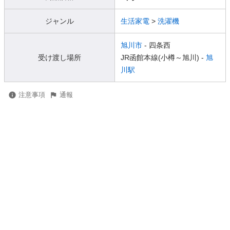
ジャンル
生活家電
>
洗濯機
旭川市
- 四条西
受け渡し場所
JR函館本線(小樽～旭川) -
旭
川駅
注意事項
通報