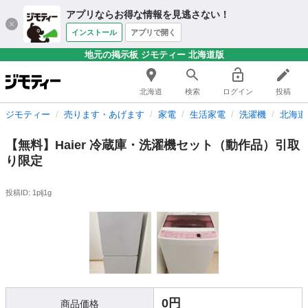
アプリならお得な情報を見逃さない！
インストール
アプリで開く
地元の掲示板 ジモティー 北海道版
北海道
検索
ログイン
投稿
ジモティー
売ります・あげます
家電
生活家電
洗濯機
北海道
【無料】Haier 冷蔵庫・洗濯機セット（動作品）引取
り限定
投稿ID: 1plj1g
0円
商品価格