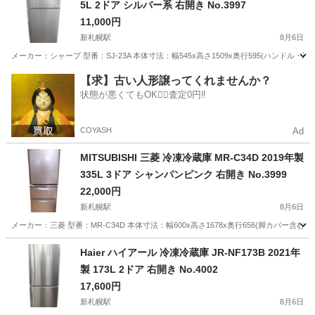
5L 2ドア シルバー系 右開き No.3997
11,000円
新札幌駅
8月6日
メーカー：シャープ 型番：SJ-23A 本体寸法：幅545x高さ1509x奥行595(ハンドル・調節
北海道
札幌市
新札幌駅
キッチン家電
シャープ
【求】古い人形譲ってくれませんか？
状態が悪くてもOK🙆‍♀️査定0円‼️
COYASH
Ad
MITSUBISHI 三菱 冷凍冷蔵庫 MR-C34D 2019年製
335L 3ドア シャンパンピンク 右開き No.3999
22,000円
新札幌駅
8月6日
メーカー：三菱 型番：MR-C34D 本体寸法：幅600x高さ1678x奥行656(脚カバー含む：66
北海道
札幌市
新札幌駅
キッチン家電
ドア
Haier ハイアール 冷凍冷蔵庫 JR-NF173B 2021年
製 173L 2ドア 右開き No.4002
17,600円
新札幌駅
8月6日