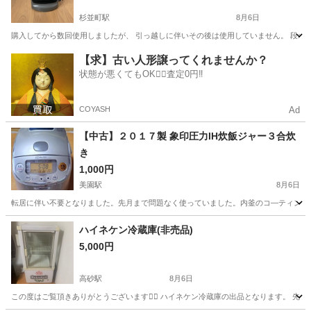
杉並町駅
8月6日
購入してから数回使用しましたが、 引っ越しに伴いその後は使用していません。 段ボール
北海道
函館市
杉並町駅
季節、空調家電
コンパクト
【求】古い人形譲ってくれませんか？
状態が悪くてもOK🙆‍♀️査定0円‼️
COYASH
Ad
【中古】２０１７製 象印圧力IH炊飯ジャー３合炊
き
1,000円
美園駅
8月6日
転居に伴い不要となりました。先月まで問題なく使っていました。内釜のコ―ティングも
北海道
札幌市
美園駅
キッチン家電
ハイネケン冷蔵庫(非売品)
5,000円
高砂駅
8月6日
この度はご覧頂きありがとうございます🙇‍♀️ ハイネケン冷蔵庫の出品となります。 先