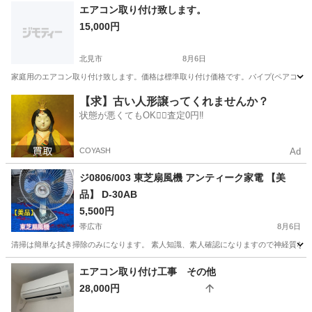
北海道
虻田郡
比羅夫駅
キッチン家電
エアコン取り付け致します。
15,000円
北見市
8月6日
家庭用のエアコン取り付け致します。価格は標準取り付け価格です。パイプ(ペアコイル
北海道
北見市
その他
価格
【求】古い人形譲ってくれませんか？
状態が悪くてもOK🙆‍♀️査定0円‼️
COYASH
Ad
ジ0806/003 東芝扇風機 アンティーク家電 【美
品】 D-30AB
5,500円
帯広市
8月6日
清掃は簡単な拭き掃除のみになります。 素人知識、素人確認になりますので神経質な方
北海道
帯広市
季節、空調家電
エアコン取り付け工事 その他
28,000円