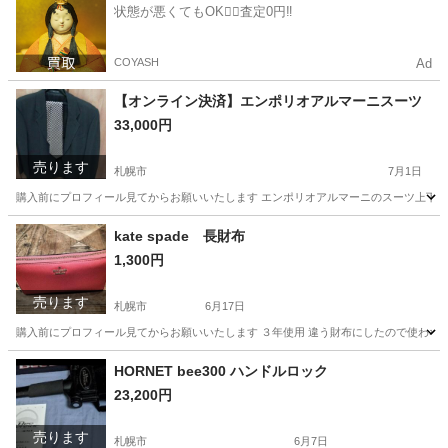
状態が悪くてもOK🙆‍♀️査定0円‼️
COYASH
Ad
【オンライン決済】エンポリオアルマーニスーツ
33,000円
売ります
札幌市
7月1日
購入前にプロフィール見てからお願いいたします エンポリオアルマーニのスーツ上下で
北海道
札幌市
スーツ
エンポリオアルマーニ
kate spade 長財布
1,300円
売ります
札幌市
6月17日
購入前にプロフィール見てからお願いいたします ３年使用 違う財布にしたので使わな
北海道
札幌市
その他
HORNET bee300 ハンドルロック
23,200円
売ります
札幌市
6月7日