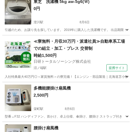
東芝 洗濯機 5kg aw-5g6(Ｗ)
0円
澄川駅
8月6日
引越のため、お譲り先を探しています。 2019年に購入した洗濯機です。 出品期限：8月
北海道
札幌市
澄川駅
生活家電
東芝
≪寮無料・月収30万円・派遣社員≫自動車系工場
での組立・加工・プレス 交替制
時給1,500円
日研トータルソーシング株式会社
沼ノ端駅
提携サイト
入社特典最大40万円◎＜家賃無料＞の寮完備！【エンジン・部品製造｜北海道苫小牧市】高
北海道
苫小牧市
沼ノ端駅
その他
多機能腰掛け扇風機
2,500円
栄町駅
8月6日
型番→F32 ハンディファン、首かけ、卓上仕様、傘掛け、腰掛け ストラップ付き
北海道
札幌市
栄町駅
季節、空調家電
ストラップ
腰掛け扇風機