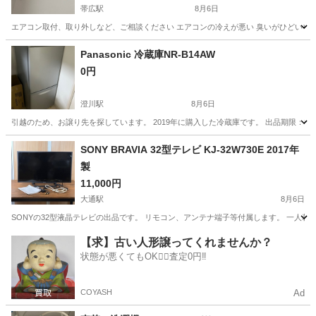
帯広駅
8月6日
エアコン取付、取り外しなど、ご相談ください エアコンの冷えが悪い 臭いがひどいや ク
北海道
帯広市
帯広駅
季節、空調家電
Panasonic 冷蔵庫NR-B14AW
0円
澄川駅
8月6日
引越のため、お譲り先を探しています。 2019年に購入した冷蔵庫です。 出品期限：8月2
北海道
札幌市
澄川駅
キッチン家電
SONY BRAVIA 32型テレビ KJ-32W730E 2017年
製
11,000円
大通駅
8月6日
SONYの32型液晶テレビの出品です。 リモコン、アンテナ端子等付属します。 一人
北海道
札幌市
大通駅
テレビ
SONY
【求】古い人形譲ってくれませんか？
状態が悪くてもOK🙆‍♀️査定0円‼️
COYASH
Ad