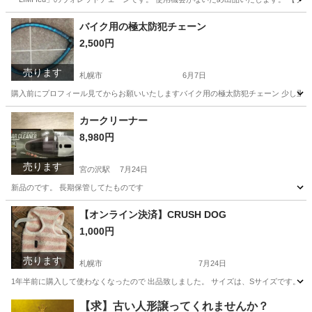
北海道
札幌市
宮の沢駅
アクセサリー
ウォレット
バイク用の極太防犯チェーン
2,500円
売ります
札幌市
6月7日
購入前にプロフィール見てからお願いいたしますバイク用の極太防犯チェーン 少し重たい
北海道
札幌市
その他
チェーン
カークリーナー
8,980円
売ります
宮の沢駅
7月24日
新品のです。 長期保管してたものです
北海道
札幌市
宮の沢駅
メンテナンス用品
クリーナー
【オンライン決済】CRUSH DOG
1,000円
売ります
札幌市
7月24日
1年半前に購入して使わなくなったので 出品致しました。 サイズは、Sサイズです。 ❗プ
北海道
札幌市
その他
DOG
【求】古い人形譲ってくれませんか？