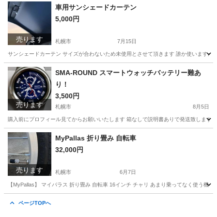
北海道
札幌市
宮の沢駅
バッグ
車用サンシェードカーテン
5,000円
売ります
札幌市
7月15日
サンシェードカーテン サイズが合わないため未使用とさせて頂きます 誰か使いますか
北海道
札幌市
内装、インテリア
SMA-ROUND スマートウォッチバッテリー難あ
り！
3,500円
売ります
札幌市
8月5日
購入前にプロフィール見てからお願いいたします 箱なしで説明書ありで発送致します。 注意‼️バッ
北海道
札幌市
アクセサリー
スマートウォッチ
MyPallas 折り畳み 自転車
32,000円
売ります
札幌市
6月7日
【MyPallas】 マイパラス 折り畳み 自転車 16インチ チャリ あまり乗ってなく使
北海道
札幌市
折りたたみ自転車
マイパラス
ページTOPへ