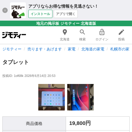
アプリならお得な情報を見逃さない！
インストール
アプリで開く
地元の掲示板 ジモティー 北海道版
北海道
検索
ログイン
投稿
ジモティー
売ります・あげます
家電
北海道の家電
札幌市の家
タブレット
投稿ID: 1of68k
2026年6月14日 20:53
19,800円
商品価格