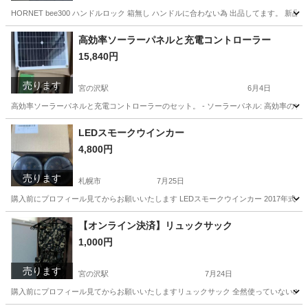
HORNET bee300 ハンドルロック 箱無し ハンドルに合わない為 出品してます。 新
北海道
札幌市
セキュリティ用品
ハンドル
高効率ソーラーパネルと充電コントローラー
15,840円
売ります
宮の沢駅
6月4日
高効率ソーラーパネルと充電コントローラーのセット。 - ソーラーパネル: 高効率のソーラー
北海道
札幌市
宮の沢駅
生活家電
ソーラーパネル
LEDスモークウインカー
4,800円
売ります
札幌市
7月25日
購入前にプロフィール見てからお願いいたします LEDスモークウインカー 2017年式
北海道
札幌市
外装、車外用品
LED
【オンライン決済】リュックサック
1,000円
売ります
宮の沢駅
7月24日
購入前にプロフィール見てからお願いいたしますリュックサック 全然使っていないので