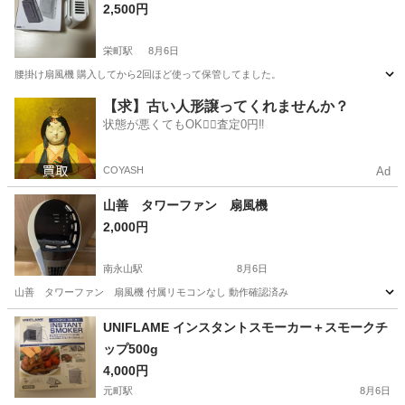
2,500円
栄町駅
8月6日
腰掛け扇風機 購入してから2回ほど使って保管してました。
北海道
札幌市
栄町駅
季節、空調家電
【求】古い人形譲ってくれませんか？
状態が悪くてもOK🙆‍♀️査定0円‼️
COYASH
Ad
山善 タワーファン 扇風機
2,000円
南永山駅
8月6日
山善 タワーファン 扇風機 付属リモコンなし 動作確認済み
北海道
旭川市
南永山駅
季節、空調家電
UNIFLAME インスタントスモーカー＋スモークチ
ップ500g
4,000円
元町駅
8月6日