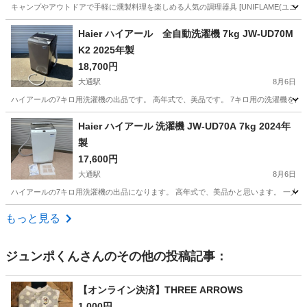
キャンプやアウトドアで手軽に燻製料理を楽しめる人気の調理器具 [UNIFLAME(ユニ
北海道
札幌市
元町駅
その他
Haier ハイアール 全自動洗濯機 7kg JW-UD70M
K2 2025年製
18,700円
大通駅
8月6日
ハイアールの7キロ用洗濯機の出品です。 高年式で、美品です。 7キロ用の洗濯機をお
北海道
札幌市
大通駅
生活家電
ハイアール
Haier ハイアール 洗濯機 JW-UD70A 7kg 2024年
製
17,600円
大通駅
8月6日
ハイアールの7キロ用洗濯機の出品になります。 高年式で、美品かと思います。 一人
北海道
札幌市
大通駅
生活家電
ハイアール
もっと見る
ジュンポくん
さんのその他の投稿記事：
【オンライン決済】THREE ARROWS
1,000円