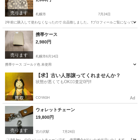
売ります
札幌市
7月24日
2年前に購入して使わなくなったので 出品致しました。 ❗プロフィールご覧になってから質
北海道
札幌市
その他
携帯ケース
2,980円
売ります
札幌市
6月14日
携帯ケース ゴールド色 未使用
北海道
札幌市
携帯アクセサリー
ケース
【求】古い人形譲ってくれませんか？
状態が悪くてもOK🙆‍♀️査定0円‼️
COYASH
Ad
ウォレットチェーン
19,800円
売ります
宮の沢駅
7月24日
「LIMI feu」のウォレットチェーンです。 使用機会がないため出品いたします。 【ブラン