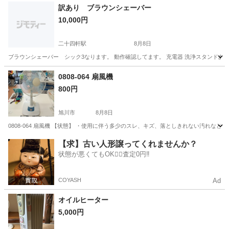
北海道
苫小牧市
沼ノ端駅
その他
訳あり ブラウンシェーバー
10,000円
二十四軒駅
8月8日
ブラウンシェーバー シック3なります。 動作確認してます。 充電器 洗浄スタンドあり
北海道
札幌市
二十四軒駅
美容家電
シェーバー
0808-064 扇風機
800円
旭川市
8月8日
0808-064 扇風機 【状態】 ・使用に伴う多少のスレ、キズ、落としきれない汚れな
北海道
旭川市
季節、空調家電
現地
【求】古い人形譲ってくれませんか？
状態が悪くてもOK🙆‍♀️査定0円‼️
COYASH
Ad
オイルヒーター
5,000円