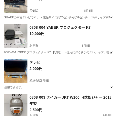
琴似駅
8月8日
SHARPの中古テレビです。 ・液晶サイズ約70センチ×約39センチ ・本体サイズ約7
北海道
札幌市
琴似駅
テレビ
0808-004 YABER プロジェクター K7
10,000円
北見市
8月8日
0808-004 YABER プロジェクター K7 【状態】 ・使用に伴う多少のスレ、キズ
北海道
北見市
プロジェクター、ホームシアター
テレビ
2,000円
プロジェクター
柏林台駅
8月8日
使用できます。
北海道
帯広市
柏林台駅
テレビ
0808-003 タイガー JKT-W100 IH炊飯ジャー 2018
年製
2,500円
北見市
8月8日