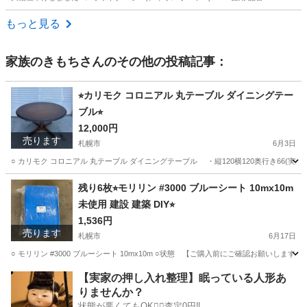
北海道
札幌市
苗穂駅
季節、空調家電
スポットクーラー
もっと見る
家族のきもち
さんのその他の投稿記事：
⭐︎カリモク コロニアル 丸テーブル ダイニングテー
ブル⭐︎
12,000円
売ります
札幌市
6月3日
○ カリモク コロニアル 丸テーブル ダイニングテーブル ・縦120横120奥行き66
北海道
札幌市
テーブル
コロニアル
残り6枚⭐︎モリリン #3000 ブルーシート 10mx10m
未使用 建設 建築 DIY⭐︎
1,536円
売ります
札幌市
6月17日
○ モリリン #3000 ブルーシート 10mx10m ○状態 【ご購入前にご確認お願い
北海道
札幌市
その他
モリリン
【実家の押し入れ整理】眠っている人形あ
りませんか？
状態が悪くてもOK🙆‍♀️査定0円‼️