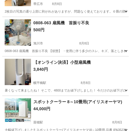
帯広市
8月8日
2枚目の写真の通り上部に剥がれがありますが、問題なく使えております。６畳の部屋
北海道
帯広市
季節、空調家電
0808-063 扇風機 首振り不良
500円
旭川市
8月8日
0808-063 扇風機 首振り不良 【状態】 ・使用に伴う多少のスレ、キズ、落としき
北海道
旭川市
季節、空調家電
現地
【オンライン決済】小型扇風機
3,840円
幌平橋駅
8月8日
暑くなって来ましたね！ そこで、4800までお値下げしました！ 今だけのお値下げにな
北海道
札幌市
幌平橋駅
季節、空調家電
小型
スポットクーラー 8～10畳用(アイリスオーヤマ)
44,000円
苗穂駅
8月8日
大幅値下げしました‼️ スポットクーラー(アイリスオーヤマ)8～10畳用 品番 IPA3523G