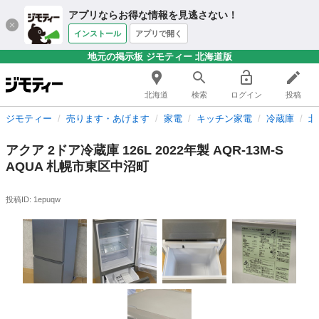
アプリならお得な情報を見逃さない！
インストール
アプリで開く
地元の掲示板 ジモティー 北海道版
北海道
検索
ログイン
投稿
ジモティー
売ります・あげます
家電
キッチン家電
冷蔵庫
北
アクア 2ドア冷蔵庫 126L 2022年製 AQR-13M-S
AQUA 札幌市東区中沼町
投稿ID: 1epuqw