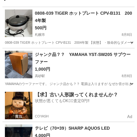
0808-039 TIGER ホットプレート CPV-B131 200
4年製
500円
札幌市
8月8日
0808-039 TIGER ホットプレート CPV-B131 2004年製 【状態】 ・致命
北海道
札幌市
キッチン家電
TIGER
ジャンク品？？ YAMAHA YST-SW205 サブウー
ファー
1,000円
高砂駅
8月8日
YAMAHAのウーファーです。 ジャンク品かも？？ 電源は入りますが なぜか音が出ま
北海道
江別市
高砂駅
オーディオ
【求】古い人形譲ってくれませんか？
状態が悪くてもOK🙆‍♀️査定0円‼️
COYASH
Ad
テレビ（70×39）SHARP AQUOS LED
4,000円