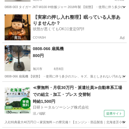
0808-003 タイガー JKT-W100 IH炊飯ジャー 2018年製 【状態】 ・使用に
北海道
北見市
キッチン家電
炊飯ジャー
【実家の押し入れ整理】眠っている人形あ
りませんか？
状態が悪くてもOK🙆‍♀️査定0円‼️
COYASH
Ad
0808-066 扇風機
800円
旭川市
8月8日
0808-066 扇風機 【状態】 ・使用に伴う多少のスレ、キズ、落としきれない汚れな
北海道
旭川市
季節、空調家電
現地
≪寮無料・月収30万円・派遣社員≫自動車系工場
での組立・加工・プレス 交替制
時給1,500円
日研トータルソーシング株式会社
沼ノ端駅
提携サイト
入社特典最大40万円◎＜家賃無料＞の寮完備！【エンジン・部品製造｜北海道苫小牧市】高