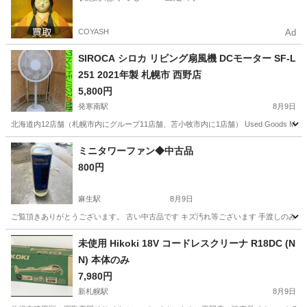
COYASH
Ad
SIROCA シロカ リビング扇風機 DCモーター SF-L
251 2021年製 札幌市 西野店
5,800円
発寒南駅
8月9日
北海道内12店舗（札幌市内にグループ11店舗、苫小牧市内に1店舗） Used Goods Ma
北海道
札幌市
発寒南駅
季節、空調家電
ミニタワーファン◆中古品
800円
麻生駅
8月9日
ご覧頂きありがとうございます。 古い中古品です キズ汚れ等ございます 手渡しのみ※
北海道
札幌市
麻生駅
季節、空調家電
キズ
未使用 Hikoki 18V コードレスクリーナ R18DC (N
N) 本体のみ
7,980円
新札幌駅
8月9日