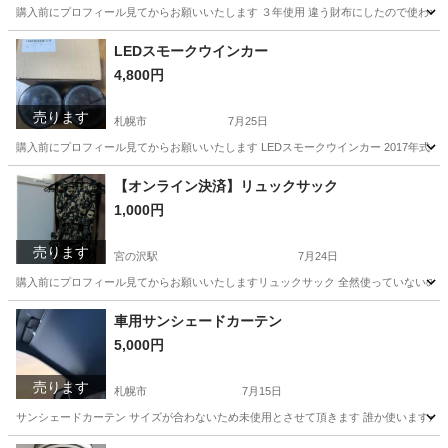
購入前にプロフィール見てからお願いいたします ３年使用 違う財布にしたので使わな
北海道
札幌市
その他
LEDスモークウインカー
4,800円
売ります
札幌市
7月25日
購入前にプロフィール見てからお願いいたします LEDスモークウインカー 2017年式
北海道
札幌市
外装、車外用品
LED
【オンライン決済】リュックサック
1,000円
売ります
宮の沢駅
7月24日
購入前にプロフィール見てからお願いいたしますリュックサック 全然使っていないので
北海道
札幌市
宮の沢駅
バッグ
車用サンシェードカーテン
5,000円
売ります
札幌市
7月15日
サンシェードカーテン サイズが合わないため未使用とさせて頂きます 誰か使いますか