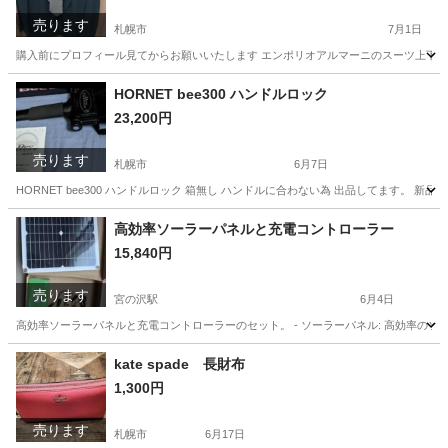
売ります
札幌市
7月1日
購入前にプロフィール見てからお願いいたします エンポリオアルマーニのスーツ上下で
北海道
札幌市
スーツ
エンポリオアルマーニ
HORNET bee300 ハンドルロック
23,200円
売ります
札幌市
6月7日
HORNET bee300 ハンドルロック 箱無し ハンドルに合わない為 出品してます。 新
北海道
札幌市
セキュリティ用品
ハンドル
高効率ソーラーパネルと充電コントローラー
15,840円
売ります
宮の沢駅
6月4日
高効率ソーラーパネルと充電コントローラーのセット。 - ソーラーパネル: 高効率のソーラー
北海道
札幌市
宮の沢駅
生活家電
ソーラーパネル
kate spade 長財布
1,300円
売ります
札幌市
6月17日