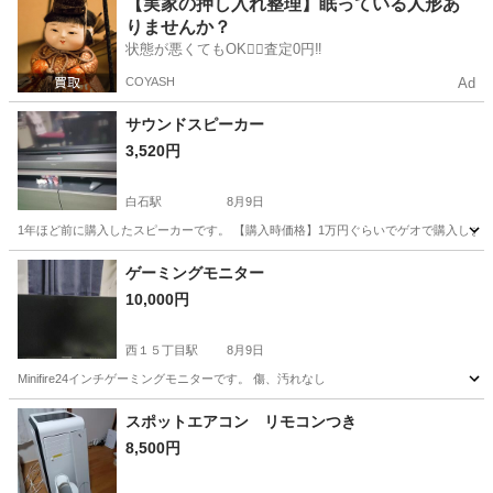
【実家の押し入れ整理】眠っている人形あ
りませんか？
状態が悪くてもOK🙆‍♀️査定0円‼️
COYASH
Ad
サウンドスピーカー
3,520円
白石駅
8月9日
1年ほど前に購入したスピーカーです。 【購入時価格】1万円ぐらいでゲオで購入しました
北海道
札幌市
白石駅
オーディオ
ゲーミングモニター
10,000円
西１５丁目駅
8月9日
Minifire24インチゲーミングモニターです。 傷、汚れなし
北海道
札幌市
西１５丁目駅
その他
スポットエアコン リモコンつき
8,500円