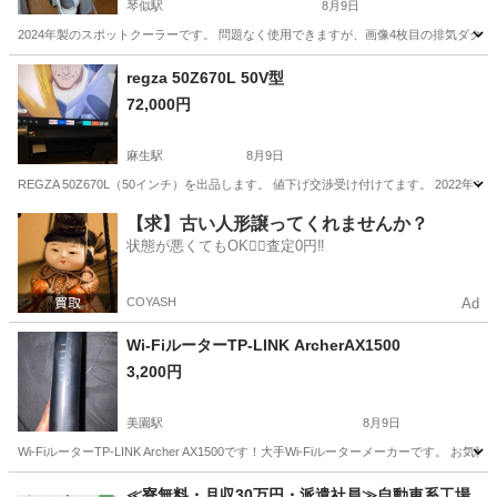
琴似駅
8月9日
2024年製のスポットクーラーです。 問題なく使用できますが、画像4枚目の排気ダク
北海道
札幌市
琴似駅
季節、空調家電
regza 50Z670L 50V型
72,000円
麻生駅
8月9日
REGZA 50Z670L（50インチ）を出品します。 値下げ交渉受け付けてます。 2022
北海道
札幌市
麻生駅
テレビ
regza
【求】古い人形譲ってくれませんか？
状態が悪くてもOK🙆‍♀️査定0円‼️
COYASH
Ad
Wi-FiルーターTP-LINK ArcherAX1500
3,200円
美園駅
8月9日
Wi-FiルーターTP-LINK Archer AX1500です！大手Wi-Fiルーターメーカーです。 
北海道
札幌市
美園駅
その他
≪寮無料・月収30万円・派遣社員≫自動車系工場