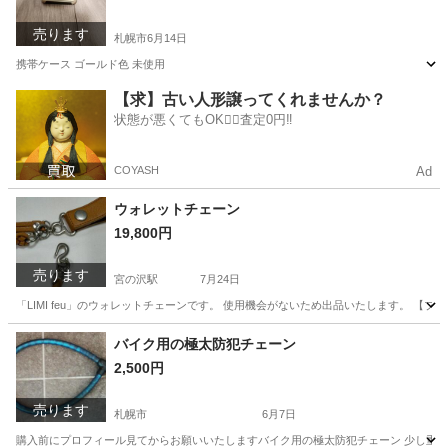
売ります
札幌市
6月14日
携帯ケース ゴールド色 未使用
北海道
札幌市
携帯アクセサリー
ケース
【求】古い人形譲ってくれませんか？
状態が悪くてもOK🙆‍♀️査定0円‼️
COYASH
Ad
ウォレットチェーン
19,800円
売ります
宮の沢駅
7月24日
「LIMI feu」のウォレットチェーンです。 使用機会がないため出品いたします。 【ブラン
北海道
札幌市
宮の沢駅
アクセサリー
ウォレット
バイク用の極太防犯チェーン
2,500円
売ります
札幌市
6月7日
購入前にプロフィール見てからお願いいたしますバイク用の極太防犯チェーン 少し重たい