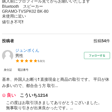
購入前にプロフィール見てからお願いいたします
Bluetooth　スピーカー

GRAMO-TVSPK02 BK-80

未使用に近い

値引き不可❗
投稿者
投稿
54
件
ジュンポくん
男性
フォローする
5.0
(
9
)
身分証
電話番号
基本、外国人お断り❗ 直接現金と商品の取引です。 平日が休
み多いので、都合合う方 取引...
良い
こういち1214
この度はお取引頂きましてありがとうございました。
無事取り引きが出来良かったです。...