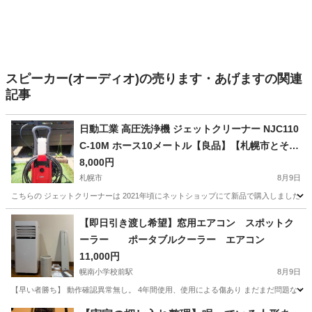
スピーカー(オーディオ)の売ります・あげますの関連
記事
日動工業 高圧洗浄機 ジェットクリーナー NJC110
C-10M ホース10メートル【良品】【​​札幌市とその
周辺地域で手渡し限定】
8,000円
札幌市
8月9日
こちらの ジェットクリーナーは 2021年頃にネットショップにて新品で購入しました。
北海道
札幌市
生活家電
【即日引き渡し希望】窓用エアコン スポットク
ーラー ポータブルクーラー エアコン
11,000円
幌南小学校前駅
8月9日
【早い者勝ち】 動作確認異常無し。 4年間使用、使用による傷あり まだまだ問題なく使用できま
北海道
札幌市
幌南小学校前駅
季節、空調家電