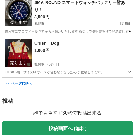
北海道
札幌市
内装、インテリア
SMA-ROUND スマートウォッチバッテリー難あ
り！
3,500円
売ります
札幌市
8月5日
購入前にプロフィール見てからお願いいたします 箱なしで説明書ありで発送致します。 注意‼️バッ
北海道
札幌市
アクセサリー
スマートウォッチ
Crush Dog
1,000円
売ります
札幌市
6月21日
CrushDog サイズM サイズが合わなくなったので 投稿してます。
北海道
札幌市
その他
Dog
ページTOPへ
投稿
誰でも今すぐ30秒で投稿出来る
投稿画面へ (無料)