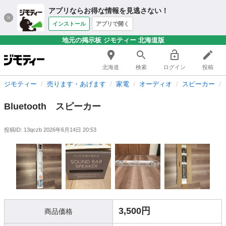
アプリならお得な情報を見逃さない！
インストール
アプリで開く
地元の掲示板 ジモティー 北海道版
北海道
検索
ログイン
投稿
ジモティー
売ります・あげます
家電
オーディオ
スピーカー
Bluetooth スピーカー
投稿ID: 13qczb
2026年6月14日 20:53
3,500円
商品価格