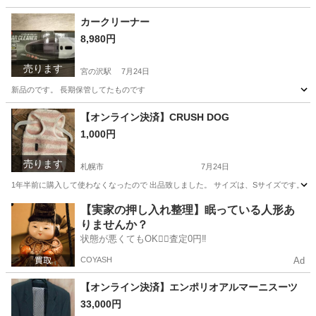
北海道
札幌市
その他
チェーン
カークリーナー
8,980円
売ります
宮の沢駅
7月24日
新品のです。 長期保管してたものです
北海道
札幌市
宮の沢駅
メンテナンス用品
クリーナー
【オンライン決済】CRUSH DOG
1,000円
売ります
札幌市
7月24日
1年半前に購入して使わなくなったので 出品致しました。 サイズは、Sサイズです。 ❗プ
北海道
札幌市
その他
DOG
【実家の押し入れ整理】眠っている人形あ
りませんか？
状態が悪くてもOK🙆‍♀️査定0円‼️
COYASH
Ad
【オンライン決済】エンポリオアルマーニスーツ
33,000円