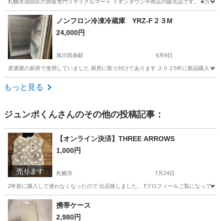
札幌市清田区の買取専門リサイクルマート イオンタウン平岡店の販売品です。 ■カラー
北海道
札幌市
新札幌駅
生活家電
ノンフロン冷凍冷蔵庫 YRZ-F２３M
24,000円
旭川四条駅
8月9日
居酒屋の厨房で使用していました 厨房に取り付けてあります ２０２5年に新品購入 ２０
北海道
旭川市
旭川四条駅
キッチン家電
もっと見る
ジュンポくん
さんのその他の投稿記事：
【オンライン決済】THREE ARROWS
1,000円
売ります
札幌市
7月24日
2年前に購入して使わなくなったので 出品致しました。 ❗プロフィールご覧になってから質
北海道
札幌市
その他
携帯ケース
2,980円