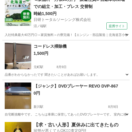
での組立・加工・プレス 交替制
時給1,500円
日研トータルソーシング株式会社
沼ノ端駅
提携サイト
入社特典最大40万円◎＜家賃無料＞の寮完備！【エンジン・部品製造｜北海道苫小牧市】高
北海道
苫小牧市
沼ノ端駅
その他
コードレス掃除機
1,500円
元町駅
8月9日
品番がわからなかったです 聞きたいことがあればお願いします。
北海道
札幌市
元町駅
生活家電
【ジャンク】DVDプレーヤー REVO DVP-867
0円
新川駅
8月9日
自宅断捨離中です。 こちらは車庫に保管してあったDVDプレーヤーです。 室内に移動
北海道
札幌市
新川駅
映像プレーヤー、レコーダー
【求・古い人形】夏休みに出てきたもの
状態が悪くてもOK🙆‍♀️査定0円‼️