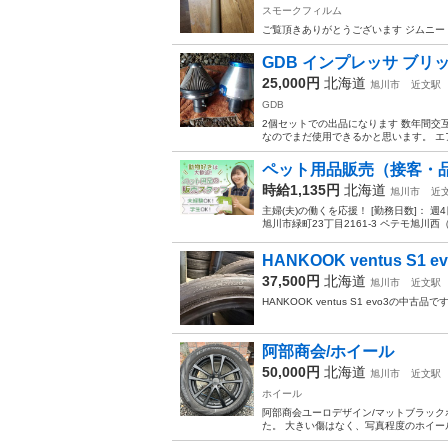
スモークフィルム
ご覧頂きありがとうございます ジムニー 
GDB インプレッサ ブリ
25,000円
北海道
旭川市
近文駅
GDB
2個セットでの出品になります 数年間
なのでまだ使用できるかと思います。 エ
ペット用品販売（接客・
時給1,135円
北海道
旭川市
近
主婦(夫)の働くを応援！ [勤務日数]： 週4日
旭川市緑町23丁目2161-3 ペテモ旭川西（6
HANKOOK ventus S1 e
37,500円
北海道
旭川市
近文駅
HANKOOK ventus S1 evo3の中古
阿部商会/ホイール
50,000円
北海道
旭川市
近文駅
ホイール
阿部商会ユーロデザイン/マットブラックホイール
た。 大きい傷はなく、写真程度のホイールが