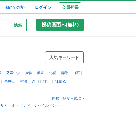
ログイン
会員登録
初めての方へ
投稿画面へ(無料)
検索
人気キーワード
寒
発寒中央
琴似
桑園
札幌
苗穂
白石
奈井江
豊沼
砂川
滝川
江部乙
路線・駅から選ぶ
テリア
セーフティ、チャイルドシート