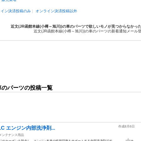
ライン決済投稿のみ
オンライン決済投稿以外
近文(JR函館本線(小樽～旭川))の車のパーツで欲しいモノが見つからなかっ
近文(JR函館本線(小樽～旭川))の車のパーツの新着通知メール
の車のパーツの投稿一覧
作成8月6日
.E.C エンジン内部洗浄剤...
メンテナンス用品
ジやカーボンを除去し、エンジン本来の性能回復をサポートする内部洗浄剤です。 -