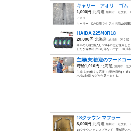
キャリー アオリ ゴ
1,000円
北海道
旭川市
近文駅
アオリ
キャリー DA63用です アオリ用は使
HAIDA 225/40R18
20,000円
北海道
旭川市
近文駅
今年の1月に購入し500キロほど使用し
したが偏摩耗 片べり等ないです。 旭川市
主婦(夫)歓迎のフードコ
時給1,010円
北海道
旭川市
近
主婦(夫)の働くを応援！ [勤務日数]： 週1日~ 10:0
木/金/土/日 などから選べます [...
18クラウン マフラー
8,000円
北海道
旭川市
近文駅
18クラウン センスブランド 重低音スペ