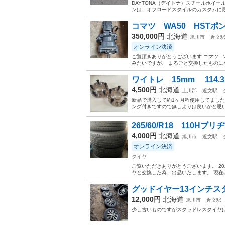
DAYTONA（デイトナ）スチールホイール 
ンは、オフロードスタイルのカスタムに
コマツ WA50 HSTポ
350,000円
北海道
旭川市
近文
オンライン決済
ご覧頂きありがとうございます コマツ W
みたいですが、 まるごと交換したものにな
ワイトレ 15mm 114.3
4,500円
北海道
上川郡
近文駅
新品で購入して約1ヶ月程使用してました。
ング付きですので無しよりは良いかと思い
265/60/R18 110Hブ
4,000円
北海道
旭川市
近文駅
オンライン決済
タイヤ
ご覧いただきありがとうございます。 20
ヤと交換した為、出品いたします。 現在は
グッドイヤー13インチス
12,000円
北海道
旭川市
近文駅
少し古いものですがスタッドレスタイヤ