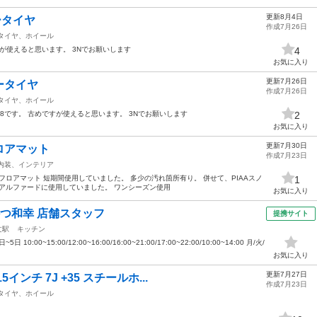
更新8月4日
ータイヤ
作成7月26日
タイヤ、ホイール
ですが使えると思います。 3Nでお願いします
4
お気に入り
更新7月26日
ータイヤ
作成7月26日
タイヤ、ホイール
18です。 古めですが使えると思います。 3Nでお願いします
2
お気に入り
更新7月30日
ロアマット
作成7月23日
内装、インテリア
正フロアマット 短期間使用していました。 多少の汚れ箇所有り。 併せて、PIAAスノ
1
ック アルファードに使用していました。 ワンシーズン使用
お気に入り
かつ和幸 店舗スタッフ
提携サイト
文駅
キッチン
:00~15:00/12:00~16:00/16:00~21:00/17:00~22:00/10:00~14:00 月/火/
お気に入り
更新7月27日
インチ 7J +35 スチールホ...
作成7月23日
タイヤ、ホイール