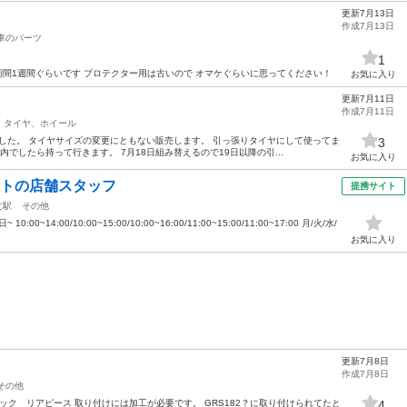
更新7月13日
ム
作成7月13日
車のパーツ
1
用期間1週間ぐらいです プロテクター用は古いので オマケぐらいに思ってください！
お気に入り
更新7月11日
作成7月11日
タイヤ、ホイール
ました。 タイヤサイズの変更にともない販売します。 引っ張りタイヤにして使ってま
3
内でしたら持って行きます。 7月18日組み替えるので19日以降の引...
お気に入り
ートの店舗スタッフ
提携サイト
文駅
その他
0~14:00/10:00~15:00/10:00~16:00/11:00~15:00/11:00~17:00 月/火/水/
お気に入り
更新7月8日
作成7月8日
その他
ック リアピース 取り付けには加工が必要です。 GRS182？に取り付けられてたと
4