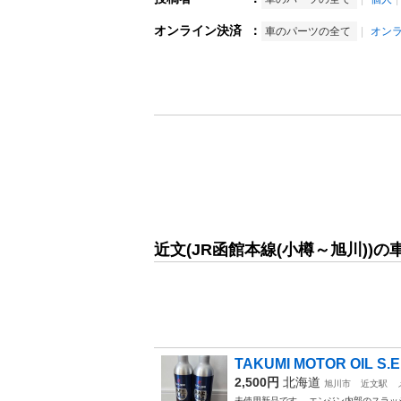
オンライン決済
：
車のパーツの全て
オン
近文(JR函館本線(小樽～旭川))
TAKUMI MOTOR OIL S
2,500円
北海道
旭川市
近文駅
未使用新品です。 エンジン内部のスラッ