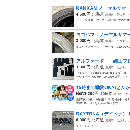
NANKAN ノーマルサマ
4,500円
北海道
旭川市
近文駅
ナンカンサマータイ235/40R18 古め
ヨコハマ ノーマルサマ
3,000円
北海道
旭川市
近文駅
ヨコハマノーマルサマータイヤ215/50R
アルファード 純正フ
3,000円
北海道
旭川市
近文駅
アルファード30後期4WD Sタイプ 純
ーワイパー 700mm、340mm U字フ
15時まで勤務OKのとん
時給1,200円
北海道
旭川市
近
主婦(夫)の働くを応援！ [勤務日数]： 週3日~5日 10
水/木/金/土/日 などから選べます ...
DAYTONA（デイトナ） 15
8,000円
北海道
旭川市
近文駅
スチールホイール