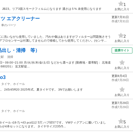
1
JB23。リア3面スモークフィルムになります 濃さは５% 未使用になります
お気に入り
更新7月31日
ッツ エアクリーナー
作成7月31日
車のパーツ
2
交互に洗いながら使用していました、汚れや傷はありますがフィルターは問題無さそう
アフロセンサーは付属してませんので移植してから使用してください。(センサ...
お気に入り
品出し・清掃 等）
提携サイト
文駅
清掃
~ 09:00~21:00 月/火/水/木/金/土/日 などから選べます [勤務地・最寄駅]： 北海道
80201） 近文駅徒...
お気に入り
更新8月4日
vo3
作成7月29日
タイヤ、ホイール
品です。 245/45R20 2025年式、夏タイヤです。 3Nでお願いします
お気に入り
更新7月29日
作成7月29日
タイヤ、ホイール
5
 r18-7j +43 pcd112 5穴 ハブ径57です。 VWティグアンに履いていまし
4本セットになります。 タイヤサイズ235/5...
お気に入り