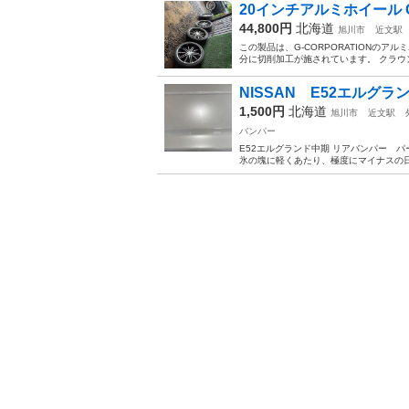
20インチアルミホイール G
44,800円
北海道
旭川市
近文駅
この製品は、G-CORPORATIONのアル
分に切削加工が施されています。 クラウン
NISSAN E52エルグ
1,500円
北海道
旭川市
近文駅
バンパー
E52エルグランド中期 リアバンパー 
氷の塊に軽くあたり、極度にマイナスの日