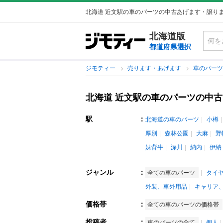
北海道 近文駅の車のパーツの中古あげます・譲り
北海道版
都道府県選択
ジモティー
売ります・あげます
車のパー
北海道 近文駅の車のパーツの中
駅
：
北海道の車のパーツ
小樽
厚別
森林公園
大麻
野
妹背牛
深川
納内
伊納
ジャンル
：
全ての車のパーツ
タイ
外装、車外用品
キャリア
価格帯
：
全ての車のパーツの価格帯
投稿者
：
車のパーツの全て
個人