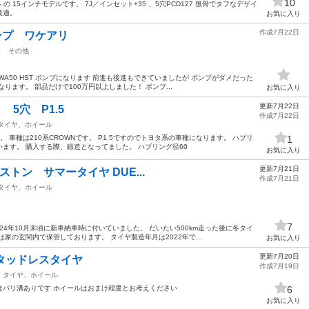
10
の 15インチモデルです。 7J／インセット+35 、5穴PCD127 無骨でタフなデザイ
最適。
お気に入り
作成7月22日
ンプ ワケアリ
駅
その他
A50 HST ポンプになります 前進も後進もできていましたが ポンプがダメだった
ります。 部品だけで100万円以上しました！ ポンプ...
お気に入り
更新7月22日
 5穴 P1.5
作成7月22日
タイヤ、ホイール
 車種は210系CROWNです。 P1.5ですのでトヨタ系の車種になります。 ハブリ
1
ます。 購入する際、鍛造となってました。 ハブリング径60
お気に入り
更新7月21日
リヂストン サマータイヤ DUE...
作成7月21日
タイヤ、ホイール
7
24年10月末頃に新車納車時に付いていました。 だいたい500km走った後に冬タイ
家の玄関内で保管しております。 タイヤ製造年月は2022年で...
お気に入り
更新7月20日
タッドレスタイヤ
作成7月19日
タイヤ、ホイール
はバリ溝ありです ホイールはおまけ程度とお考えください
6
お気に入り