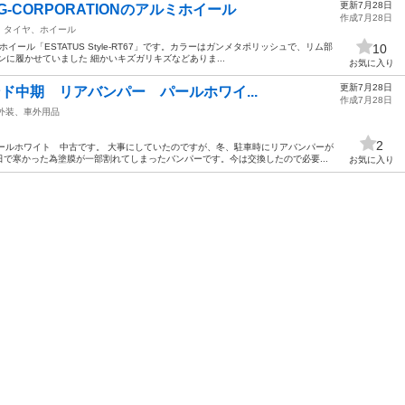
更新7月28日
-CORPORATIONのアルミホイール
作成7月28日
タイヤ、ホイール
ミホイール「ESTATUS Style-RT67」です。カラーはガンメタポリッシュで、リム部
10
に履かせていました 細かいキズガリキズなどありま...
お気に入り
更新7月28日
ランド中期 リアバンパー パールホワイ...
作成7月28日
外装、車外用品
2
パールホワイト 中古です。 大事にしていたのですが、冬、駐車時にリアバンパーが
で寒かった為塗膜が一部割れてしまったバンパーです。今は交換したので必要...
お気に入り