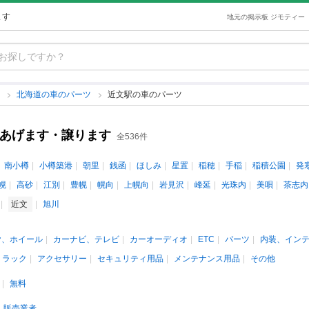
ます
地元の掲示板 ジモティー
ツ
北海道の車のパーツ
近文駅の車のパーツ
古あげます・譲ります
全536件
南小樽
小樽築港
朝里
銭函
ほしみ
星置
稲穂
手稲
稲積公園
発
幌
高砂
江別
豊幌
幌向
上幌向
岩見沢
峰延
光珠内
美唄
茶志内
近文
旭川
ヤ、ホイール
カーナビ、テレビ
カーオーディオ
ETC
パーツ
内装、イン
、ラック
アクセサリー
セキュリティ用品
メンテナンス用品
その他
無料
販売業者