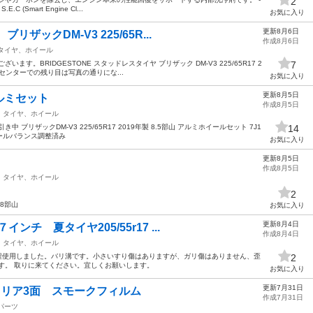
2
.C (Smart Engine Cl...
お気に入り
更新8月6日
ザックDM-V3 225/65R...
作成8月6日
タイヤ、ホイール
す。BRIDGESTONE スタッドレスタイヤ ブリザック DM-V3 225/65R17 2
7
本 センターでの残り目は写真の通りにな...
お気に入り
更新8月5日
ルミセット
作成8月5日
タイヤ、ホイール
ブリザックDM-V3 225/65R17 2019年製 8.5部山 アルミホイールセット 7J1
14
イールバランス調整済み
お気に入り
更新8月5日
作成8月5日
タイヤ、ホイール
2
 8部山
お気に入り
更新8月4日
ンチ 夏タイヤ205/55r17 ...
作成8月4日
タイヤ、ホイール
 2か月程使用しました。バリ溝です。小さいすり傷はありますが、ガリ傷はありません、歪
2
す。 取りに来てください。宜しくお願いします。
お気に入り
更新7月31日
3 リア3面 スモークフィルム
作成7月31日
パーツ