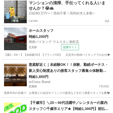
北海道
名寄市
名寄駅
ホールスタッフ
マンションの清掃、手伝ってくれる人いま
せんか？😭🙏
日給例1万円〜 / 登録不要！高時給求人多数✨
Lacotto
Ad
ホールスタッフ
時給1,200円
焼肉バイキング ウエスタン泉町店
北見駅
提携サイト
【週2～OK！】【未経験OK】【ブランクOK】 北見市の焼肉バイキングでのお仕事！ ＼し
北海道
北見市
北見駅
ホールスタッフ
恵庭駅近く｜未経験OK！！体験、勤続ボーナス・
新人安心制度ありの接客スタッフ募集☆体験勤務
OK☆
時給1,800円
㈱Cross Brand
恵庭駅
7月23日
恵庭市内の店舗で、お客様との会話やドリンクの提供などを行う接客スタッフを募集して
北海道
恵庭市
恵庭駅
その他
スタッフ
【千歳市】＼20～40代活躍中／レンタカーの案内
スタッフ◇千歳市エリア★【時給1,300円】前払い