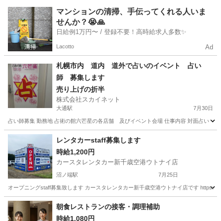
北海道
札幌市
新札幌駅
その他
スタッフ
マンションの清掃、手伝ってくれる人いま
せんか？😭🙏
日給例1万円〜 / 登録不要！高時給求人多数✨
Lacotto
Ad
札幌市内 道内 道外で占いのイベント 占い
師 募集します
売り上げの折半
株式会社スカイネット
大通駅
7月30日
占い師募集 勤務地 占術の館六芒星の各店舗 及びイベント会場 仕事内容 対面占い・電話
北海道
札幌市
大通駅
その他
占い師
レンタカーstaff募集します
時給1,200円
カースタレンタカー新千歳空港ウトナイ店
沼ノ端駅
7月25日
オープニングstaff募集致します カースタレンタカー新千歳空港ウトナイ店です https://rent
北海道
苫小牧市
沼ノ端駅
その他
洗車
朝食レストランの接客・調理補助
時給1,080円