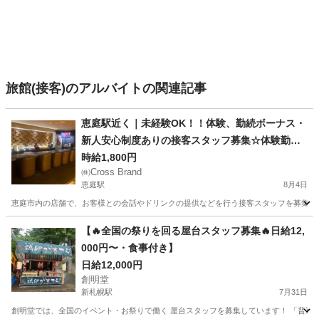
旅館(接客)のアルバイトの関連記事
恵庭駅近く｜未経験OK！！体験、勤続ボーナス・
新人安心制度ありの接客スタッフ募集☆体験勤務
OK☆
時給1,800円
㈱Cross Brand
恵庭駅
8月4日
恵庭市内の店舗で、お客様との会話やドリンクの提供などを行う接客スタッフを募集して
北海道
恵庭市
恵庭駅
その他
スタッフ
【🔥全国の祭りを回る屋台スタッフ募集🔥日給12,
000円〜・食事付き】
日給12,000円
創明堂
新札幌駅
7月31日
創明堂では、全国のイベント・お祭りで働く 屋台スタッフを募集しています！ 「普通のバイトじゃ