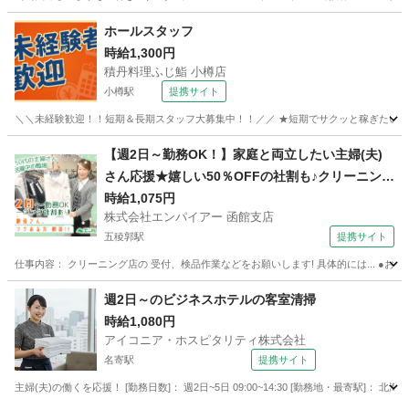
北海道
石狩市
ホールスタッフ
ホールスタッフ
時給1,300円
積丹料理ふじ鮨 小樽店
小樽駅
提携サイト
＼＼未経験歓迎！！短期＆長期スタッフ大募集中！！／／ ★短期でサクッと稼ぎたい方、長
北海道
小樽市
小樽駅
ホールスタッフ
【週2日～勤務OK！】家庭と両立したい主婦(夫)
さん応援★嬉しい50％OFFの社割も♪クリーニング
店の店舗STAFF◎未経験さん歓迎！扶養範囲内で
時給1,075円
株式会社エンパイアー 函館支店
の勤務OK
五稜郭駅
提携サイト
仕事内容： クリーニング店の 受付、検品作業などをお願いします! 具体的には... ●お
北海道
函館市
五稜郭駅
フロント
週2日～のビジネスホテルの客室清掃
時給1,080円
アイコニア・ホスピタリティ株式会社
名寄駅
提携サイト
主婦(夫)の働くを応援！ [勤務日数]： 週2日~5日 09:00~14:30 [勤務地・最寄駅]