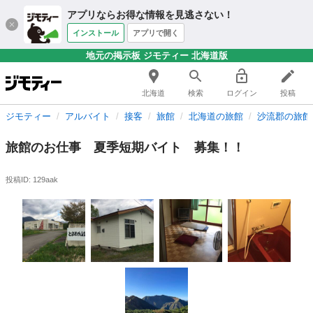
アプリならお得な情報を見逃さない！
インストール
アプリで開く
地元の掲示板 ジモティー 北海道版
北海道
検索
ログイン
投稿
ジモティー
アルバイト
接客
旅館
北海道の旅館
沙流郡の旅館
旅館のお仕事 夏季短期バイト 募集！！
投稿ID: 129aak