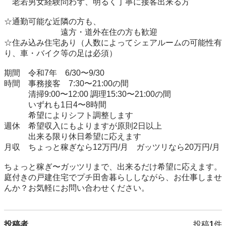
　老若男女経験問わず、明るく丁寧に接客出来る方

☆通勤可能な近隣の方も、

　　　　　　　遠方・道外在住の方も歓迎

☆住み込み住宅あり（人数によってシェアルームの可能性有
り、車・バイク等の足は必須）

期間　令和7年　6/30〜9/30

時間　事務接客　7:30〜21:00の間

　　　清掃9:00〜12:00 調理15:30〜21:00の間

　　　いずれも1日4〜8時間

　　　希望によりシフト調整します

週休　希望収入にもよりますが原則2日以上

　　　出来る限り休日希望に応えます

月収　ちょっと稼ぎなら12万円/月　ガッツリなら20万円/月

ちょっと稼ぎ〜ガッツリまで、出来るだけ希望に応えます。
庭付きの戸建住宅でプチ田舎暮らししながら、お仕事しませ
んか？お気軽にお問い合わせください。
投稿者
投稿
1
件