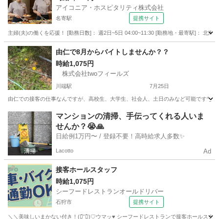
アイコニア・ホスピタリティ株式会社
名寄駅
提携サイト
主婦(夫)の働くを応援！ [勤務日数]： 週2日~5日 04:00~11:30 [勤務地・最寄駅]
北海道
名寄市
名寄駅
ホールスタッフ
由仁で8月からバイトしませんか？？
時給1,075円
株式会社twoフィールズ
川端駅
7月25日
由仁での接客の仕事なんですが、高校生、大学生、社会人、土日のみなど可能です^_^ 8
北海道
夕張郡
川端駅
その他
人手不足
マンションの清掃、手伝ってくれる人いま
せんか？😭🙏
日給例1万円〜 / 登録不要！高時給求人多数✨
Lacotto
Ad
接客ホールスタッフ
時給1,075円
シーフードレストランオールドリバー
石狩市
提携サイト
＼＼美味しいまかない付き！(ฅ́˘ฅ̀)♡ウマッ♥ シーフードレストランで接客ホールス