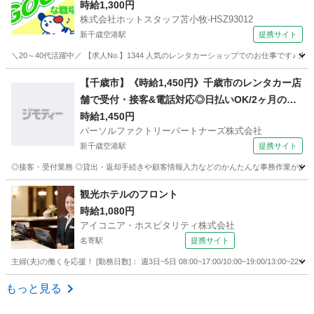
可◎/残業なし×車通勤OK×週3日〜OK
時給1,300円
株式会社ホットスタッフ苫小牧-HSZ93012
新千歳空港駅
提携サイト
＼20～40代活躍中／ 【求人No.】1344 人気のレンタカーショップでのお仕事です♪
北海道
千歳市
新千歳空港駅
その他
【千歳市】《時給1,450円》千歳市のレンタカー店
舗で受付・接客&電話対応◎日払いOK/2ヶ月の短
期・空調完備でシフト相談OK・マイカー通勤O
時給1,450円
パーソルファクトリーパートナーズ株式会社
K・未経験歓迎
新千歳空港駅
提携サイト
◎接客・受付業務 ◎貸出・返却手続きや顧客情報入力などのかんたんな事務作業がありま
北海道
千歳市
新千歳空港駅
その他
観光ホテルのフロント
時給1,080円
アイコニア・ホスピタリティ株式会社
名寄駅
提携サイト
主婦(夫)の働くを応援！ [勤務日数]： 週3日~5日 08:00~17:00/10:00~19:00/13:00
北海道
名寄市
名寄駅
フロント
もっと見る