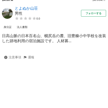
とよぬか山荘
男性
フォローする
0.0
身分証
法人書類
日高山脈の日本百名山、幌尻岳の麓、旧豊糠小中学校を改装
した跡地利用の宿泊施設です。 人材募...
注意事項
通報