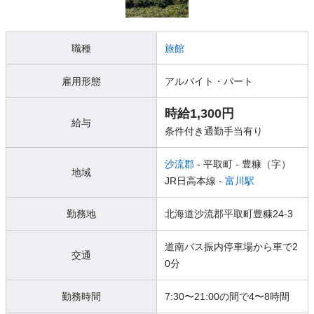
職種
旅館
雇用形態
アルバイト・パート
時給1,300円
給与
条件付き通勤手当有り
沙流郡
- 平取町
- 豊糠（字）
地域
JR日高本線 -
富川駅
勤務地
北海道沙流郡平取町豊糠24-3
道南バス振内停車場から車で2
交通
0分
勤務時間
7:30〜21:00の間で4〜8時間