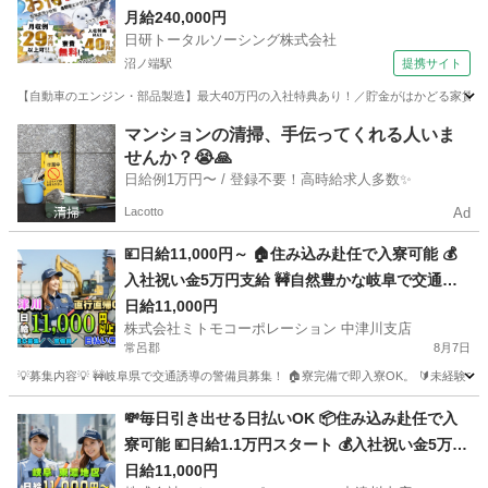
月給240,000円
日研トータルソーシング株式会社
沼ノ端駅
提携サイト
【自動車のエンジン・部品製造】最大40万円の入社特典あり！／貯金がはかどる家賃無
北海道
苫小牧市
沼ノ端駅
その他
マンションの清掃、手伝ってくれる人いま
せんか？😭🙏
日給例1万円〜 / 登録不要！高時給求人多数✨
Lacotto
Ad
💴日給11,000円～ 🏠住み込み赴任で入寮可能 💰
入社祝い金5万円支給 🚧自然豊かな岐阜で交通誘
導 ✈️赴任旅費は会社が補助 🔰未経験大歓迎の充実
日給11,000円
株式会社ミトモコーポレーション 中津川支店
研修 💻スマホで簡単Web面接 👫カップルや夫婦で
常呂郡
8月7日
の赴任歓迎
💡募集内容💡 🚧岐阜県で交通誘導の警備員募集！ 🏠寮完備で即入寮OK。 🔰未経験
北海道
常呂郡
警備員
給料
💸毎日引き出せる日払いOK 📦住み込み赴任で入
寮可能 💴日給1.1万円スタート 💰入社祝い金5万円
あり 👮岐阜県中津川市で警備員 🚗赴任交通費補助
日給11,000円