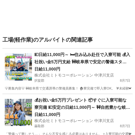
工場(軽作業)のアルバイトの関連記事
💴日給11,000円～ 🛏️住み込み赴任で入寮可能 💰入
社祝い金5万円支給 🚧岐阜県で安定の警備スタッ
フ 🚅地方からの乗り込み費用補助 🔰未経験大歓迎
日給11,000円
株式会社ミトモコーポレーション 中津川支店
の充実研修 💻スマホで簡単Web面接 💸日払い対応
択捉郡
8月7日
で急な出費も安心
💡募集内容💡 🚧岐阜県で交通誘導の警備員募集！ 🏠寮完備で即入寮OK。 🔰未経験
北海道
択捉郡
警備員
給料
💰お祝い金5万円プレゼント 📦すぐに入寮可能な
寮完備 💴安定の日給11,000円～ 🚧自然豊かな岐阜
で交通誘導 🚗赴任交通費補助で遠方も安心 🔰未経
日給11,000円
株式会社ミトモコーポレーション 中津川支店
験でも安心の教育体制 💻自宅から便利なWeb面接
蘂取郡
8月7日
👫カップルや夫婦での赴任歓迎
「警備って難しそう…」 そんな不安を感じる必要はありません。 ⭐入寮可能の交通誘導警備⭐ ⭐W