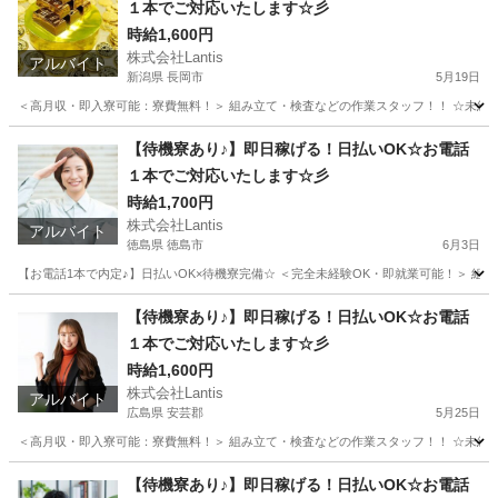
１本でご対応いたします☆彡
時給1,600円
株式会社Lantis
アルバイト
新潟県 長岡市
5月19日
＜高月収・即入寮可能：寮費無料！＞ 組み立て・検査などの作業スタッフ！！ ☆未経験でも
新潟
長岡市
工場
時給
【待機寮あり♪】即日稼げる！日払いOK☆お電話
１本でご対応いたします☆彡
時給1,700円
株式会社Lantis
アルバイト
徳島県 徳島市
6月3日
【お電話1本で内定♪】日払いOK×待機寮完備☆ ＜完全未経験OK・即就業可能！＞ 組み立て
徳島
徳島市
工場
時給
【待機寮あり♪】即日稼げる！日払いOK☆お電話
１本でご対応いたします☆彡
時給1,600円
株式会社Lantis
アルバイト
広島県 安芸郡
5月25日
＜高月収・即入寮可能：寮費無料！＞ 組み立て・検査などの作業スタッフ！！ ☆未経験でも
広島
安芸郡
工場
時給
【待機寮あり♪】即日稼げる！日払いOK☆お電話