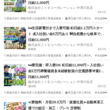
👫体力的な負担少なめで長く続けられる交通誘導
日給11,000円
株式会社ミトモコーポレーション 中津川支店
🚧日払い対応あり💸遠方の方もWeb面接で気軽に
有珠郡
8月7日
応募を📱
💡募集内容💡 🚧岐阜県で交通誘導の警備員募集！ 🏠寮完備で即入寮OK。 🔰未経験
北海道
有珠郡
警備員
給料
🛏️生活家電付きで入寮可能 💴日給1.1万円スター
ト 💰入社祝い金5万円あり 🚧自然豊かな岐阜で交
通誘導 🚅赴任交通費補助で遠方も安心 🔰未経験か
日給11,000円
株式会社ミトモコーポレーション 中津川支店
らプロを目指せる 📱スマホで手軽にWeb面接 👫カ
雨竜郡
8月7日
ップルや夫婦での赴任歓迎
💡募集内容💡 🚧岐阜県で交通誘導の警備員募集！ 🏠寮完備で即入寮OK。 🔰未経験
北海道
雨竜郡
警備員
給料
🛏️寮完備・即入寮OK 💴日給11,000円～入社祝い
金5万円🎁警備員👮未経験歓迎の交通誘導🔰週2日
～勤務可能でプライベートも充実📅寮付きだから
日給11,000円
株式会社ミトモコーポレーション 中津川支店
遠方の方も安心🏠Web面接対応でスグに面接設定
浦河郡
8月7日
できます🚀
💡募集内容💡 🚧岐阜県で交通誘導の警備員募集！ 🏠寮完備で即入寮OK。 🔰未経験
北海道
浦河郡
警備員
給料
≪寮無料・月収29.5万円・派遣社員≫自動車系工
場での組立・加工・プレス 交替制