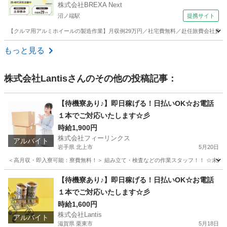
株式会社BREXA Next
沼ノ端駅
提携サイト
【クルマ用アルミホイールの製造作業】月収例29万円／社宅費無料／赴任旅費会社負担／土
北海道
苫小牧市
沼ノ端駅
その他
もっと見る
株式会社Lantis
さんのその他の投稿記事：
【待機寮あり♪】即日稼げる！日払いOK☆お電話
１本でご対応いたします☆彡
時給1,900円
株式会社フィーリンクス
アルバイト
岩手県 北上市
5月20日
＜高月収・即入寮可能：寮費無料！＞ 組み立て・検査などの作業スタッフ！！ ☆未経験でも
岩手
北上市
軽作業
時給
【待機寮あり♪】即日稼げる！日払いOK☆お電話
１本でご対応いたします☆彡
時給1,600円
株式会社Lantis
アルバイト
滋賀県 栗東市
5月18日