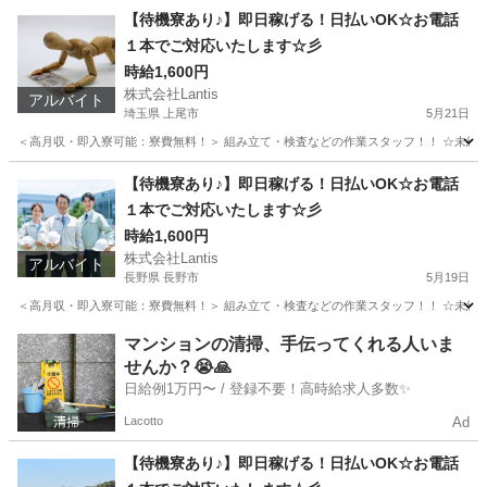
長野
長野市
工場
時給
【待機寮あり♪】即日稼げる！日払いOK☆お電話
１本でご対応いたします☆彡
時給1,600円
株式会社Lantis
アルバイト
埼玉県 上尾市
5月21日
＜高月収・即入寮可能：寮費無料！＞ 組み立て・検査などの作業スタッフ！！ ☆未経験でも
埼玉
上尾市
工場
時給
【待機寮あり♪】即日稼げる！日払いOK☆お電話
１本でご対応いたします☆彡
時給1,600円
株式会社Lantis
アルバイト
長野県 長野市
5月19日
＜高月収・即入寮可能：寮費無料！＞ 組み立て・検査などの作業スタッフ！！ ☆未経験でも
長野
長野市
工場
時給
マンションの清掃、手伝ってくれる人いま
せんか？😭🙏
日給例1万円〜 / 登録不要！高時給求人多数✨
Lacotto
Ad
【待機寮あり♪】即日稼げる！日払いOK☆お電話