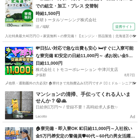
での組立・加工・プレス 交替制
時給1,500円
日研トータルソーシング株式会社
沼ノ端駅
提携サイト
入社特典最大40万円◎＜家賃無料＞の寮完備！【エンジン・部品製造｜北海道苫小牧市】高
北海道
苫小牧市
沼ノ端駅
その他
💸日払い対応で急な出費も安心 🛏️すぐに入寮可能
な寮完備 💴安定の日給11,000円～ 💰お祝い金5万
円プレゼント 🚧岐阜県で交通誘導員募集 🚅地方か
日給11,000円
株式会社ミトモコーポレーション 中津川支店
らの乗り込み費用補助 🔰未経験でも安心の教育体
夕張郡
8月7日
制 💻自宅から便利なWeb面接
🗾他県・通勤圏外の方必見❗ 🏠寮付きで光熱費込み3万円です🎉 👮‍♂️ミドル・シニア世代
北海道
夕張郡
警備員
給料
マンションの清掃、手伝ってくれる人いま
せんか？😭🙏
日給例1万円〜 / 登録不要！高時給求人多数✨
Lacotto
Ad
🏠寮完備・即入寮OK 💴日給11,000円～入社祝い
金5万円🎁安定の警備員🛡️40代～60代の男女活躍中