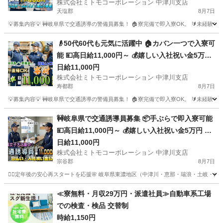
株式会社ミトモコーポレーション 中津川支店
で遠方も安心 🔰未経験からプロを目指せる 📱スマ
天塩郡
8月7日
ホで手軽にWeb面接
💡募集内容💡 🚧岐阜県で交通誘導の警備員募集！ 🏠寮完備で即入寮OK。 🔰未経験
北海道
天塩郡
警備員
給料
👴50代60代も元気に活躍中 🏠カバン一つで入寮可
能 💴高日給11,000円～ 💰嬉しい入社祝い金5万円
🚧岐阜県で安定の警備スタッフ ✈️赴任旅費は会社
日給11,000円
株式会社ミトモコーポレーション 中津川支店
が補助 🔰未経験スタート全力サポート 📱全国どこ
寿都郡
8月7日
でもWeb面接対応
💡募集内容💡 🚧岐阜県で交通誘導の警備員募集！ 🏠寮完備で即入寮OK。 🔰未経験
北海道
寿都郡
警備員
給料
🚧岐阜県で交通誘導員募集 📦手ぶらで即入寮可能
💴高日給11,000円～ 💰嬉しい入社祝い金5万円 🚗
赴任旅費は会社が補助 🔰未経験スタート全力サポ
日給11,000円
株式会社ミトモコーポレーション 中津川支店
ート 📱全国どこでもWeb面接対応 👴50代60代も
宗谷郡
8月7日
元気に活躍中
👮‍♂️定年後の安心再スタートを応援🌸 岐阜県東濃地区（中津川・恵那・瑞浪・土岐・
北海道
宗谷郡
警備員
給料
≪寮無料・月収29万円・派遣社員≫自動車系工場
での検査・検品 交替制
時給1,150円