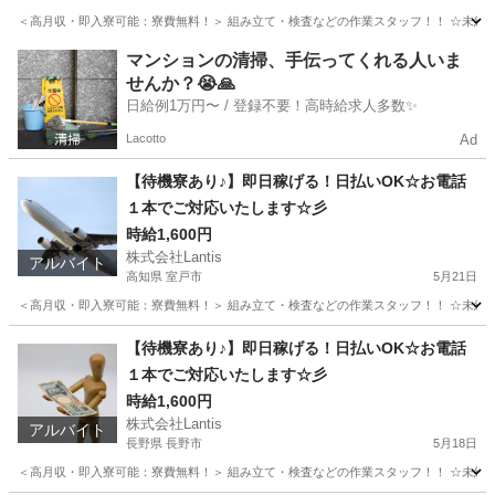
＜高月収・即入寮可能：寮費無料！＞ 組み立て・検査などの作業スタッフ！！ ☆未経験でも
滋賀
栗東市
工場
時給
マンションの清掃、手伝ってくれる人いま
せんか？😭🙏
日給例1万円〜 / 登録不要！高時給求人多数✨
Lacotto
Ad
【待機寮あり♪】即日稼げる！日払いOK☆お電話
１本でご対応いたします☆彡
時給1,600円
株式会社Lantis
アルバイト
高知県 室戸市
5月21日
＜高月収・即入寮可能：寮費無料！＞ 組み立て・検査などの作業スタッフ！！ ☆未経験でも
高知
室戸市
工場
時給
【待機寮あり♪】即日稼げる！日払いOK☆お電話
１本でご対応いたします☆彡
時給1,600円
株式会社Lantis
アルバイト
長野県 長野市
5月18日
＜高月収・即入寮可能：寮費無料！＞ 組み立て・検査などの作業スタッフ！！ ☆未経験でも