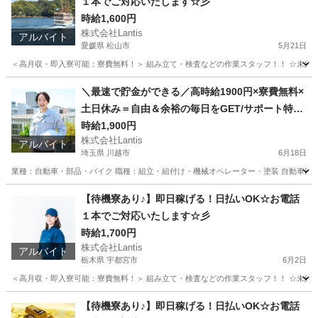
１本でご対応いたします☆彡
時給1,600円
株式会社Lantis
アルバイト
愛媛県 松山市
5月21日
＜高月収・即入寮可能：寮費無料！＞ 組み立て・検査などの作業スタッフ！！ ☆未経験でも
愛媛
松山市
工場
時給
＼最速で貯金ができる／高時給1900円×寮費無料×
土日休み＝自由＆余裕の毎日をGET/サポート特典
あり♪
時給1,900円
株式会社Lantis
アルバイト
埼玉県 川越市
6月18日
業種：自動車・部品・バイク 職種：組立・組付け・機械オペレーター・塗装 自動車部品の
埼玉
川越市
工場
無料
【待機寮あり♪】即日稼げる！日払いOK☆お電話
１本でご対応いたします☆彡
時給1,700円
株式会社Lantis
アルバイト
栃木県 宇都宮市
6月2日
＜高月収・即入寮可能：寮費無料！＞ 組み立て・検査などの作業スタッフ！！ ☆未経験でも
栃木
宇都宮市
工場
時給
【待機寮あり♪】即日稼げる！日払いOK☆お電話