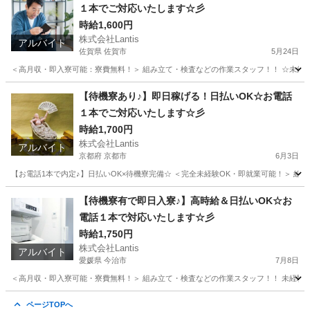
１本でご対応いたします☆彡
時給1,600円
株式会社Lantis
アルバイト
佐賀県 佐賀市
5月24日
＜高月収・即入寮可能：寮費無料！＞ 組み立て・検査などの作業スタッフ！！ ☆未経験でも
佐賀
佐賀市
工場
時給
【待機寮あり♪】即日稼げる！日払いOK☆お電話
１本でご対応いたします☆彡
時給1,700円
株式会社Lantis
アルバイト
京都府 京都市
6月3日
【お電話1本で内定♪】日払いOK×待機寮完備☆ ＜完全未経験OK・即就業可能！＞ 組み立て
京都
京都市
工場
時給
【待機寮有で即日入寮♪】高時給＆日払いOK☆お
電話１本で対応いたします☆彡
時給1,750円
株式会社Lantis
アルバイト
愛媛県 今治市
7月8日
＜高月収・即入寮可能・寮費無料！＞ 組み立て・検査などの作業スタッフ！！ 未経験か
愛媛
今治市
工場
スタッフ
ページTOPへ