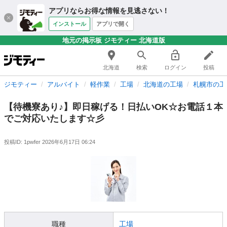
アプリならお得な情報を見逃さない！
インストール
アプリで開く
地元の掲示板 ジモティー 北海道版
北海道
検索
ログイン
投稿
ジモティー
アルバイト
軽作業
工場
北海道の工場
札幌市の工
【待機寮あり♪】即日稼げる！日払いOK☆お電話１本
でご対応いたします☆彡
投稿ID: 1pwfer
2026年6月17日 06:24
職種
工場