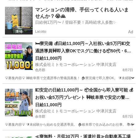
北海道
蘂取郡
警備員
給料
マンションの清掃、手伝ってくれる人いま
せんか？😭🙏
日給例1万円〜 / 登録不要！高時給求人多数✨
Lacotto
Ad
🛏️寮完備 💰日給11,000円～入社祝い金5万円💴交
通誘導員🚧即入寮OKでスグに働ける📦50代・60
代の再就職を応援します🌸Web面接対応・履歴書
日給11,000円
株式会社ミトモコーポレーション 中津川支店
不要📱中津川市で安定収入と住まいを手に入れま
色丹郡
8月7日
せんか🔑
💡募集内容💡 🚧岐阜県で交通誘導の警備員募集！ 🏠寮完備で即入寮OK。 🔰未経験
北海道
色丹郡
警備員
給料
💴安定の日給11,000円～ 📦全国から即入寮可能 💰
お祝い金5万円プレゼント 🚧岐阜県で安定の警備
スタッフ 🚗赴任費用はしっかり会社補助 🔰未経験
日給11,000円
株式会社ミトモコーポレーション 中津川支店
でも安心の教育体制 💻自宅から便利なWeb面接 💸
余市郡
8月7日
日払い対応で急な出費も安心
💡募集内容💡 🔰未経験から始める交通誘導員。 🏠岐阜県で住み込みのお仕事。 📚
北海道
余市郡
警備員
給料
≪寮無料・月収30万円・派遣社員≫自動車系工場