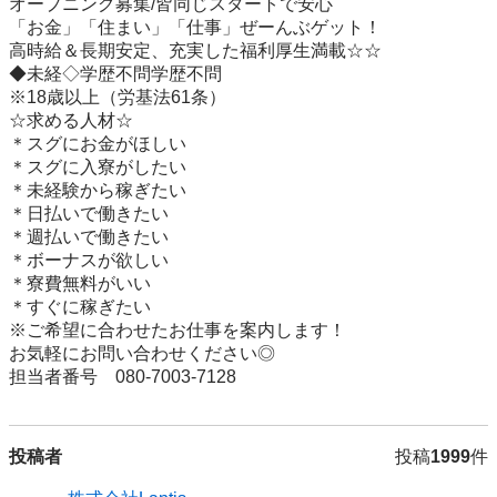
オープニング募集/皆同じスタートで安心

「お金」「住まい」「仕事」ぜーんぶゲット！

高時給＆長期安定、充実した福利厚生満載☆☆

◆未経◇学歴不問学歴不問

※18歳以上（労基法61条）

☆求める人材☆

＊スグにお金がほしい

＊スグに入寮がしたい

＊未経験から稼ぎたい

＊日払いで働きたい

＊週払いで働きたい

＊ボーナスが欲しい

＊寮費無料がいい

＊すぐに稼ぎたい

※ご希望に合わせたお仕事を案内します！

お気軽にお問い合わせください◎

担当者番号　080-7003-7128
投稿者
投稿
1999
件