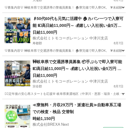
天塩郡
8月7日
ホで手軽にWeb面接
💡募集内容💡 🚧岐阜県で交通誘導の警備員募集！ 🏠寮完備で即入寮OK。 🔰未経験
北海道
天塩郡
警備員
給料
👴50代60代も元気に活躍中 🏠カバン一つで入寮可
能 💴高日給11,000円～ 💰嬉しい入社祝い金5万円
🚧岐阜県で安定の警備スタッフ ✈️赴任旅費は会社
日給11,000円
株式会社ミトモコーポレーション 中津川支店
が補助 🔰未経験スタート全力サポート 📱全国どこ
寿都郡
8月7日
でもWeb面接対応
💡募集内容💡 🚧岐阜県で交通誘導の警備員募集！ 🏠寮完備で即入寮OK。 🔰未経験
北海道
寿都郡
警備員
給料
🚧岐阜県で交通誘導員募集 📦手ぶらで即入寮可能
💴高日給11,000円～ 💰嬉しい入社祝い金5万円 🚗
赴任旅費は会社が補助 🔰未経験スタート全力サポ
日給11,000円
株式会社ミトモコーポレーション 中津川支店
ート 📱全国どこでもWeb面接対応 👴50代60代も
宗谷郡
8月7日
元気に活躍中
👮‍♂️定年後の安心再スタートを応援🌸 岐阜県東濃地区（中津川・恵那・瑞浪・土岐・
北海道
宗谷郡
警備員
給料
≪寮無料・月収29万円・派遣社員≫自動車系工場
での検査・検品 交替制
時給1,150円
株式会社BREXA Next