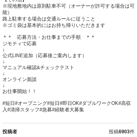
※現地敷地内は原則駐車不可（オーナーが許可する場合は可
能）

路上駐車する場合は交通ルールに従うこと

※ゴミ袋は基本的にはお持ち帰りいただきます

＊＊　応募方法・お仕事までの手順　＊＊

ジモティで応募

↓

公式LINE追加（応募後ご案内します）

↓

マニュアル確認&チェックテスト

↓

オンライン面談

↓

お仕事開始！！

#短日#オープニング#短日#即日OK#ダブルワークOK#高収
入#清掃スタッフ#急募#経験者大募集
投稿者
投稿
6903
件