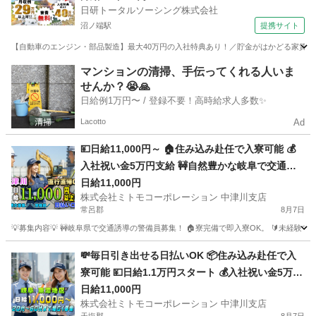
日研トータルソーシング株式会社
沼ノ端駅
提携サイト
【自動車のエンジン・部品製造】最大40万円の入社特典あり！／貯金がはかどる家賃無
北海道
苫小牧市
沼ノ端駅
その他
マンションの清掃、手伝ってくれる人いま
せんか？😭🙏
日給例1万円〜 / 登録不要！高時給求人多数✨
Lacotto
Ad
💴日給11,000円～ 🏠住み込み赴任で入寮可能 💰
入社祝い金5万円支給 🚧自然豊かな岐阜で交通誘
導 ✈️赴任旅費は会社が補助 🔰未経験大歓迎の充実
日給11,000円
株式会社ミトモコーポレーション 中津川支店
研修 💻スマホで簡単Web面接 👫カップルや夫婦で
常呂郡
8月7日
の赴任歓迎
💡募集内容💡 🚧岐阜県で交通誘導の警備員募集！ 🏠寮完備で即入寮OK。 🔰未経験
北海道
常呂郡
警備員
給料
💸毎日引き出せる日払いOK 📦住み込み赴任で入
寮可能 💴日給1.1万円スタート 💰入社祝い金5万円
あり 👮岐阜県中津川市で警備員 🚗赴任交通費補助
日給11,000円
株式会社ミトモコーポレーション 中津川支店
で遠方も安心 🔰未経験からプロを目指せる 📱スマ