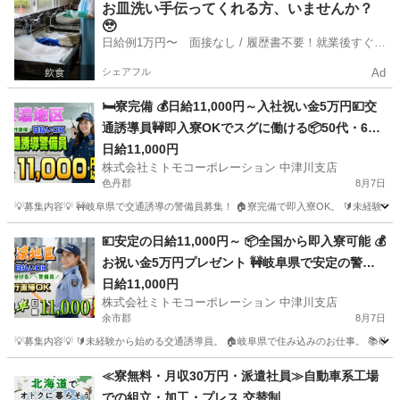
北海道
蘂取郡
警備員
給料
お皿洗い手伝ってくれる方、いませんか？
🥹
日給例1万円〜 面接なし / 履歴書不要！就業後すぐに
お給料がもらえる✨
シェアフル
Ad
🛏️寮完備 💰日給11,000円～入社祝い金5万円💴交
通誘導員🚧即入寮OKでスグに働ける📦50代・60
代の再就職を応援します🌸Web面接対応・履歴書
日給11,000円
株式会社ミトモコーポレーション 中津川支店
不要📱中津川市で安定収入と住まいを手に入れま
色丹郡
8月7日
せんか🔑
💡募集内容💡 🚧岐阜県で交通誘導の警備員募集！ 🏠寮完備で即入寮OK。 🔰未経験
北海道
色丹郡
警備員
給料
💴安定の日給11,000円～ 📦全国から即入寮可能 💰
お祝い金5万円プレゼント 🚧岐阜県で安定の警備
スタッフ 🚗赴任費用はしっかり会社補助 🔰未経験
日給11,000円
株式会社ミトモコーポレーション 中津川支店
でも安心の教育体制 💻自宅から便利なWeb面接 💸
余市郡
8月7日
日払い対応で急な出費も安心
💡募集内容💡 🔰未経験から始める交通誘導員。 🏠岐阜県で住み込みのお仕事。 📚
北海道
余市郡
警備員
給料
≪寮無料・月収30万円・派遣社員≫自動車系工場
での組立・加工・プレス 交替制