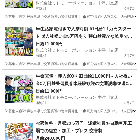
株式会社ミトモコーポレーション 中津川支店
🚧日払い対応あり💸遠方の方もWeb面接で気軽に
有珠郡
8月7日
応募を📱
💡募集内容💡 🚧岐阜県で交通誘導の警備員募集！ 🏠寮完備で即入寮OK。 🔰未経験
北海道
有珠郡
警備員
給料
🛏️生活家電付きで入寮可能 💴日給1.1万円スター
ト 💰入社祝い金5万円あり 🚧自然豊かな岐阜で交
通誘導 🚅赴任交通費補助で遠方も安心 🔰未経験か
日給11,000円
株式会社ミトモコーポレーション 中津川支店
らプロを目指せる 📱スマホで手軽にWeb面接 👫カ
雨竜郡
8月7日
ップルや夫婦での赴任歓迎
💡募集内容💡 🚧岐阜県で交通誘導の警備員募集！ 🏠寮完備で即入寮OK。 🔰未経験
北海道
雨竜郡
警備員
給料
🛏️寮完備・即入寮OK 💴日給11,000円～入社祝い
金5万円🎁警備員👮未経験歓迎の交通誘導🔰週2日
～勤務可能でプライベートも充実📅寮付きだから
日給11,000円
株式会社ミトモコーポレーション 中津川支店
遠方の方も安心🏠Web面接対応でスグに面接設定
浦河郡
8月7日
できます🚀
💡募集内容💡 🚧岐阜県で交通誘導の警備員募集！ 🏠寮完備で即入寮OK。 🔰未経験
北海道
浦河郡
警備員
給料
≪寮無料・月収29.5万円・派遣社員≫自動車系工
場での組立・加工・プレス 交替制
月給240,000円