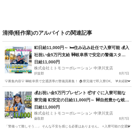
清掃(軽作業)のアルバイトの関連記事
💴日給11,000円～ 🛏️住み込み赴任で入寮可能 💰入
社祝い金5万円支給 🚧岐阜県で安定の警備スタッ
フ 🚅地方からの乗り込み費用補助 🔰未経験大歓迎
日給11,000円
株式会社ミトモコーポレーション 中津川支店
の充実研修 💻スマホで簡単Web面接 💸日払い対応
択捉郡
8月7日
で急な出費も安心
💡募集内容💡 🚧岐阜県で交通誘導の警備員募集！ 🏠寮完備で即入寮OK。 🔰未経験
北海道
択捉郡
警備員
給料
💰お祝い金5万円プレゼント 📦すぐに入寮可能な
寮完備 💴安定の日給11,000円～ 🚧自然豊かな岐阜
で交通誘導 🚗赴任交通費補助で遠方も安心 🔰未経
日給11,000円
株式会社ミトモコーポレーション 中津川支店
験でも安心の教育体制 💻自宅から便利なWeb面接
蘂取郡
8月7日
👫カップルや夫婦での赴任歓迎
「警備って難しそう…」 そんな不安を感じる必要はありません。 ⭐入寮可能の交通誘導警備⭐ ⭐W