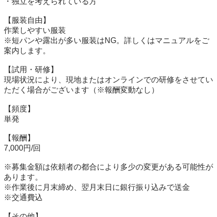
・独立を考えられている方

【服装自由】

作業しやすい服装

※短パンや露出が多い服装はNG。詳しくはマニュアルをご
案内します。

【試用・研修】

現場状況により、現地またはオンラインでの研修をさせてい
ただく場合がございます（※報酬変動なし）

【頻度】

単発

【報酬】

7,000円/回

※募集金額は依頼者の都合により多少の変更がある可能性が
あります。

※作業後に月末締め、翌月末日に銀行振り込みで送金

※交通費込

【その他】
