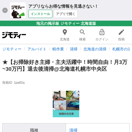
アプリならお得な情報を見逃さない！
インストール
アプリで開く
地元の掲示板 ジモティー 北海道版
北海道
検索
ログイン
投稿
ジモティー
アルバイト
軽作業
清掃
北海道の清掃
札幌市の清
★【お掃除好き主婦・主夫活躍中！時間自由！月3万
~30万円】退去後清掃@北海道札幌市中央区
投稿ID: 1pa82q
職種
清掃