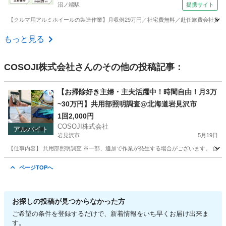
沼ノ端駅
提携サイト
【クルマ用アルミホイールの製造作業】月収例29万円／社宅費無料／赴任旅費会社負担／土
北海道
苫小牧市
沼ノ端駅
その他
もっと見る
COSOJI株式会社
さんのその他の投稿記事：
【お掃除好き主婦・主夫活躍中！時間自由！月3万
~30万円】共用部照明調査@北海道岩見沢市
1回2,000円
COSOJI株式会社
アルバイト
岩見沢市
5月19日
【仕事内容】 共用部照明調査 ※一部、追加で作業が発生する場合がございます。 自社
北海道
岩見沢市
清掃
マニュアル
ページTOPへ
お探しの投稿が見つからなかった方
ご希望の条件を登録するだけで、新着情報をいち早くお届け出来ま
す。