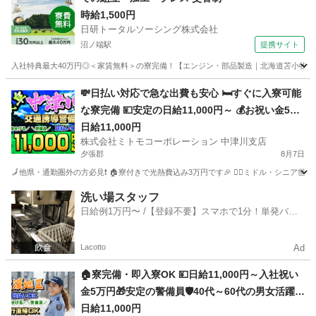
時給1,500円
日研トータルソーシング株式会社
沼ノ端駅
提携サイト
入社特典最大40万円◎＜家賃無料＞の寮完備！【エンジン・部品製造｜北海道苫小牧市】高
北海道
苫小牧市
沼ノ端駅
その他
💸日払い対応で急な出費も安心 🛏️すぐに入寮可能
な寮完備 💴安定の日給11,000円～ 💰お祝い金5万
円プレゼント 🚧岐阜県で交通誘導員募集 🚅地方か
日給11,000円
株式会社ミトモコーポレーション 中津川支店
らの乗り込み費用補助 🔰未経験でも安心の教育体
夕張郡
8月7日
制 💻自宅から便利なWeb面接
🗾他県・通勤圏外の方必見❗ 🏠寮付きで光熱費込み3万円です🎉 👮‍♂️ミドル・シニア世代
北海道
夕張郡
警備員
給料
洗い場スタッフ
日給例1万円〜 /【登録不要】スマホで1分！単発バイ
ト一括検索✨
Lacotto
Ad
🏠寮完備・即入寮OK 💴日給11,000円～入社祝い
金5万円🎁安定の警備員🛡️40代～60代の男女活躍中
👫体力的な負担少なめで長く続けられる交通誘導
日給11,000円